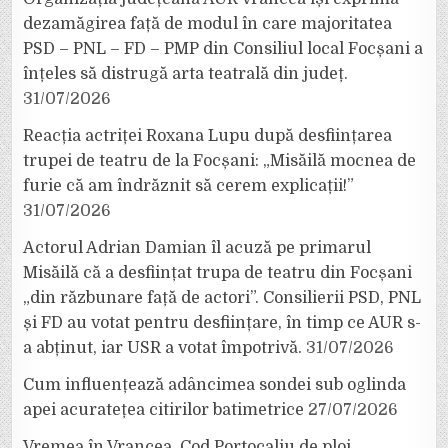
dezamăgirea față de modul în care majoritatea
PSD – PNL – FD – PMP din Consiliul local Focșani a
înțeles să distrugă arta teatrală din județ.
31/07/2026
Reacția actriței Roxana Lupu după desființarea
trupei de teatru de la Focșani: „Misăilă mocnea de
furie că am îndrăznit să cerem explicații!”
31/07/2026
Actorul Adrian Damian îl acuză pe primarul
Misăilă că a desființat trupa de teatru din Focșani
„din răzbunare față de actori”. Consilierii PSD, PNL
și FD au votat pentru desființare, în timp ce AUR s-
a abținut, iar USR a votat împotrivă.
31/07/2026
Cum influențează adâncimea sondei sub oglinda
apei acuratețea citirilor batimetrice
27/07/2026
Vremea în Vrancea. Cod Portocaliu de ploi