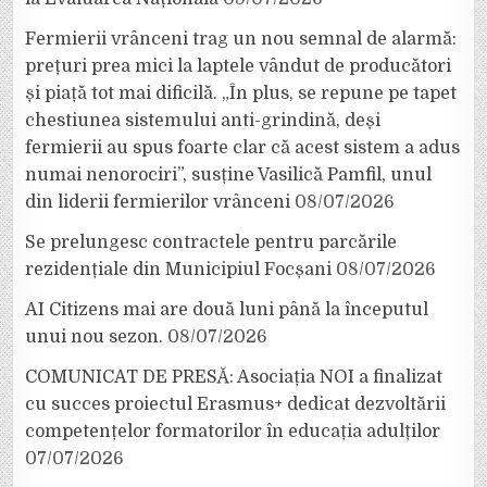
Fermierii vrânceni trag un nou semnal de alarmă:
prețuri prea mici la laptele vândut de producători
și piață tot mai dificilă. „În plus, se repune pe tapet
chestiunea sistemului anti-grindină, deși
fermierii au spus foarte clar că acest sistem a adus
numai nenorociri”, susține Vasilică Pamfil, unul
din liderii fermierilor vrânceni
08/07/2026
Se prelungesc contractele pentru parcările
rezidențiale din Municipiul Focșani
08/07/2026
AI Citizens mai are două luni până la începutul
unui nou sezon.
08/07/2026
COMUNICAT DE PRESĂ: Asociația NOI a finalizat
cu succes proiectul Erasmus+ dedicat dezvoltării
competențelor formatorilor în educația adulților
07/07/2026