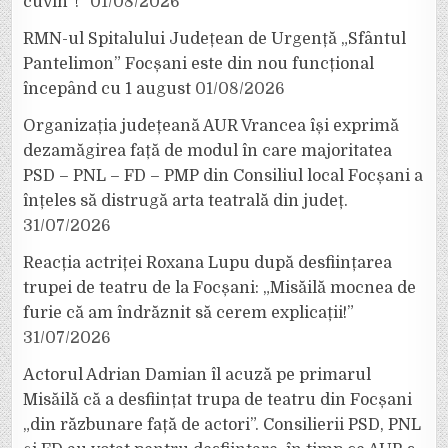
cuvin”!”
01/08/2026
RMN-ul Spitalului Județean de Urgență „Sfântul
Pantelimon” Focșani este din nou funcțional
începând cu 1 august
01/08/2026
Organizația județeană AUR Vrancea își exprimă
dezamăgirea față de modul în care majoritatea
PSD – PNL – FD – PMP din Consiliul local Focșani a
înțeles să distrugă arta teatrală din județ.
31/07/2026
Reacția actriței Roxana Lupu după desființarea
trupei de teatru de la Focșani: „Misăilă mocnea de
furie că am îndrăznit să cerem explicații!”
31/07/2026
Actorul Adrian Damian îl acuză pe primarul
Misăilă că a desființat trupa de teatru din Focșani
„din răzbunare față de actori”. Consilierii PSD, PNL