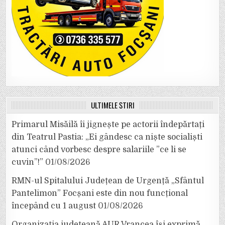
ULTIMELE ȘTIRI
Primarul Misăilă îi jignește pe actorii îndepărtați
din Teatrul Pastia: „Ei gândesc ca niște socialiști
atunci când vorbesc despre salariile ”ce li se
cuvin”!”
01/08/2026
RMN-ul Spitalului Județean de Urgență „Sfântul
Pantelimon” Focșani este din nou funcțional
începând cu 1 august
01/08/2026
Organizația județeană AUR Vrancea își exprimă