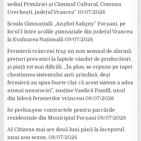
sediul Primăriei și Căminul Cultural, Comuna
Urechești, județul Vrancea”
10/07/2026
Școala Gimnazială „Anghel Saligny” Focșani, pe
locul I între școlile gimnaziale din județul Vrancea
la Evaluarea Națională
09/07/2026
Fermierii vrânceni trag un nou semnal de alarmă:
prețuri prea mici la laptele vândut de producători
și piață tot mai dificilă. „În plus, se repune pe tapet
chestiunea sistemului anti-grindină, deși
fermierii au spus foarte clar că acest sistem a adus
numai nenorociri”, susține Vasilică Pamfil, unul
din liderii fermierilor vrânceni
08/07/2026
Se prelungesc contractele pentru parcările
rezidențiale din Municipiul Focșani
08/07/2026
AI Citizens mai are două luni până la începutul
unui nou sezon.
08/07/2026