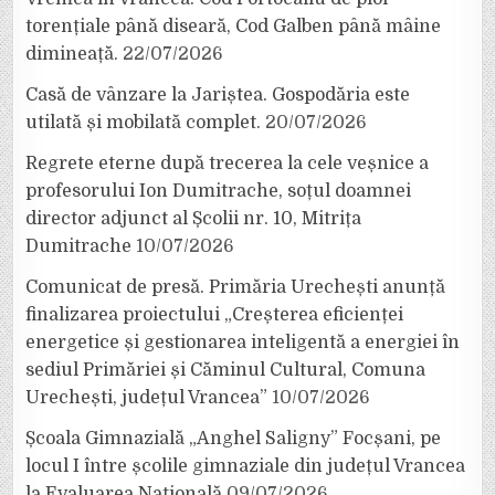
torențiale până diseară, Cod Galben până mâine
dimineață.
22/07/2026
Casă de vânzare la Jariștea. Gospodăria este
utilată și mobilată complet.
20/07/2026
Regrete eterne după trecerea la cele veșnice a
profesorului Ion Dumitrache, soțul doamnei
director adjunct al Școlii nr. 10, Mitrița
Dumitrache
10/07/2026
Comunicat de presă. Primăria Urechești anunță
finalizarea proiectului „Creșterea eficienței
energetice și gestionarea inteligentă a energiei în
sediul Primăriei și Căminul Cultural, Comuna
Urechești, județul Vrancea”
10/07/2026
Școala Gimnazială „Anghel Saligny” Focșani, pe
locul I între școlile gimnaziale din județul Vrancea
la Evaluarea Națională
09/07/2026