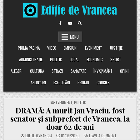
Skip
to
content
MENU
PRIMA PAGINĂ
VIDEO
EMISIUNI
EVENIMENT
JUSTIȚIE
ADMINISTRAȚIE
POLITIC
LOCAL
ECONOMIC
SPORT
ALEGERI
CULTURĂ
STRĂZI
SĂNĂTATE
ÎNVĂȚĂMÂNT
OPINII
ANUNȚURI
EXECUTĂRI
PROMO
COOKIES
POSTED
EVENIMENT
,
POLITIC
IN
DRAMĂ: A murit Jan Vraciu, fost
senator și subprefect de Vrancea, la
doar 62 de ani
ON
EDITIEDEVRANCEA
01/09/2020
LEAVE A COMMENT
DRAMĂ: