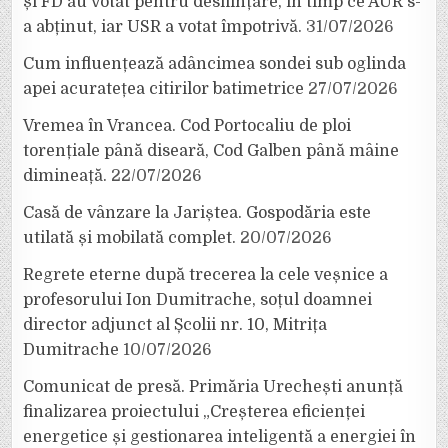
și FD au votat pentru desființare, în timp ce AUR s-
a abținut, iar USR a votat împotrivă.
31/07/2026
Cum influențează adâncimea sondei sub oglinda
apei acuratețea citirilor batimetrice
27/07/2026
Vremea în Vrancea. Cod Portocaliu de ploi
torențiale până diseară, Cod Galben până mâine
dimineață.
22/07/2026
Casă de vânzare la Jariștea. Gospodăria este
utilată și mobilată complet.
20/07/2026
Regrete eterne după trecerea la cele veșnice a
profesorului Ion Dumitrache, soțul doamnei
director adjunct al Școlii nr. 10, Mitrița
Dumitrache
10/07/2026
Comunicat de presă. Primăria Urechești anunță
finalizarea proiectului „Creșterea eficienței
energetice și gestionarea inteligentă a energiei în