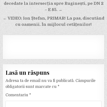
în
decedate la intersecția spre Ruginești, pe DN 2
articole
– E 85. →
← VIDEO: Ion Ștefan, PRIMAR! La pas, discutând
cu oamenii. În mijlocul cetățenilor!
Lasă un răspuns
Adresa ta de email nu va fi publicată.
Câmpurile
obligatorii sunt marcate cu
*
Comentariu
*