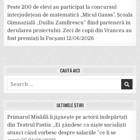
Peste 200 de elevi au participat la concursul
interjudețean de matematică „Micul Gauss”, Școala
Gimnazială „Duiliu Zamfirescu” fiind parteneră în
derularea proiectului. Zeci de copii din Vrancea au
fost premiați la Focșani
12/06/2026
CAUTĂ AICI
Search
for:
ULTIMELE ȘTIRI
Primarul Misăilă îi jignește pe actorii îndepărtați
din Teatrul Pastia: „Ei gândesc ca niște socialiști
atunci când vorbesc despre salariile ”ce li se