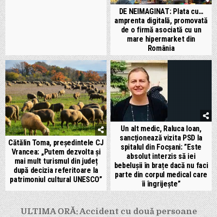
DE NEIMAGINAT: Plata cu…
amprenta digitală, promovată
de o firmă asociată cu un
mare hipermarket din
România
Un alt medic, Raluca Ioan,
sancționează vizita PSD la
Cătălin Toma, președintele CJ
spitalul din Focșani: ”Este
Vrancea: „Putem dezvolta și
absolut interzis să iei
mai mult turismul din județ
bebelușii în brațe dacă nu faci
după decizia referitoare la
parte din corpul medical care
patrimoniul cultural UNESCO”
îi îngrijește”
Navigare
ULTIMA ORĂ: Accident cu două persoane