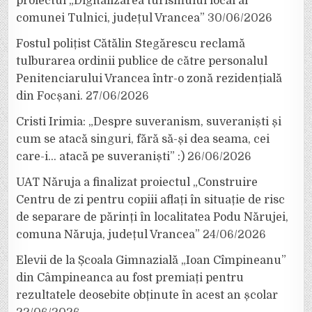
proiectul „Digitalizarea turismului local al
comunei Tulnici, județul Vrancea”
30/06/2026
Fostul polițist Cătălin Stegărescu reclamă
tulburarea ordinii publice de către personalul
Penitenciarului Vrancea într-o zonă rezidențială
din Focșani.
27/06/2026
Cristi Irimia: „Despre suveranism, suveraniști și
cum se atacă singuri, fără să-și dea seama, cei
care-i… atacă pe suveraniști” :)
26/06/2026
UAT Năruja a finalizat proiectul „Construire
Centru de zi pentru copiii aflați în situație de risc
de separare de părinți în localitatea Podu Nărujei,
comuna Năruja, județul Vrancea”
24/06/2026
Elevii de la Școala Gimnazială „Ioan Cîmpineanu”
din Câmpineanca au fost premiați pentru
rezultatele deosebite obținute în acest an școlar