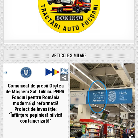
ARTICOLE SIMILARE
Comunicat de presă Obștea
de Moșneni Sat Tulnici. PNRR:
Fonduri pentru România
modernă și reformată!
Proiect de investiție:
”Înființare pepinieră silvică
containerizată”