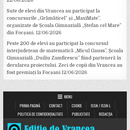
22/06/2026
Sute de elevi din Vrancea au participat la
concursurile „Grămăticel” și „MaxiMate”,
organizate de Școala Gimnazială „Ștefan cel Mare”
din Focșani.
12/06/2026
Peste 200 de elevi au participat la concursul
interjudețean de matematică „Micul Gauss”, Școala
Gimnazială „Duiliu Zamfirescu” fiind parteneră în
derularea proiectului. Zeci de copii din Vrancea au
fost premiați la Focșani
12/06/2026
MENU
PRIMA PAGINĂ
CONTACT
COOKIE
ISSN / ISSN-L
POLITICĂ DE CONFIDENȚIALITATE
PUBLICITATE
REDACȚIA