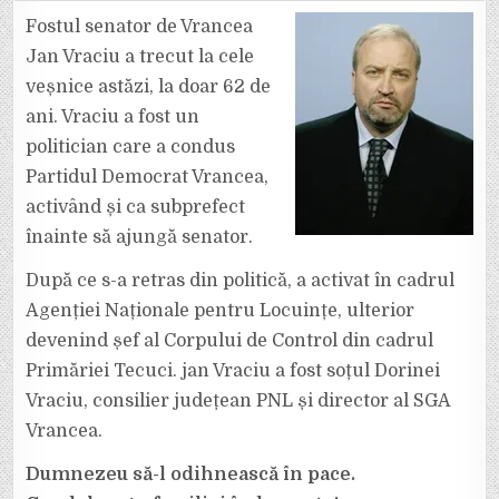
A
MURIT
Fostul senator de Vrancea
JAN
VRACIU,
Jan Vraciu a trecut la cele
FOST
SENATOR
veșnice astăzi, la doar 62 de
ȘI
SUBPREFECT
ani. Vraciu a fost un
DE
VRANCEA,
LA
politician care a condus
DOAR
62
Partidul Democrat Vrancea,
DE
ANI
activând și ca subprefect
înainte să ajungă senator.
După ce s-a retras din politică, a activat în cadrul
Agenției Naționale pentru Locuințe, ulterior
devenind șef al Corpului de Control din cadrul
Primăriei Tecuci. jan Vraciu a fost soțul Dorinei
Vraciu, consilier județean PNL și director al SGA
Vrancea.
Dumnezeu să-l odihnească în pace.