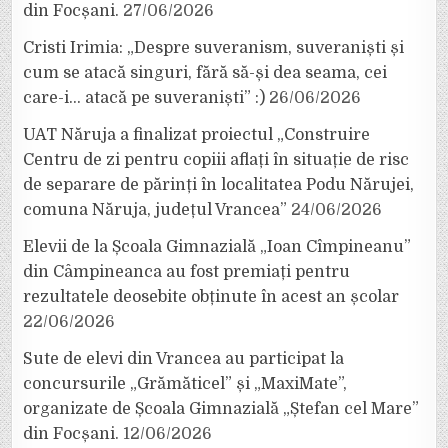
din Focșani.
27/06/2026
Cristi Irimia: „Despre suveranism, suveraniști și
cum se atacă singuri, fără să-și dea seama, cei
care-i… atacă pe suveraniști” :)
26/06/2026
UAT Năruja a finalizat proiectul „Construire
Centru de zi pentru copiii aflați în situație de risc
de separare de părinți în localitatea Podu Nărujei,
comuna Năruja, județul Vrancea”
24/06/2026
Elevii de la Școala Gimnazială „Ioan Cîmpineanu”
din Câmpineanca au fost premiați pentru
rezultatele deosebite obținute în acest an școlar
22/06/2026
Sute de elevi din Vrancea au participat la
concursurile „Grămăticel” și „MaxiMate”,
organizate de Școala Gimnazială „Ștefan cel Mare”
din Focșani.
12/06/2026