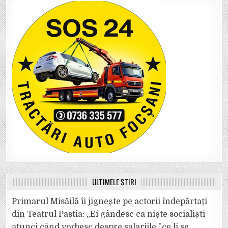
ULTIMELE ȘTIRI
Primarul Misăilă îi jignește pe actorii îndepărtați
din Teatrul Pastia: „Ei gândesc ca niște socialiști
atunci când vorbesc despre salariile ”ce li se