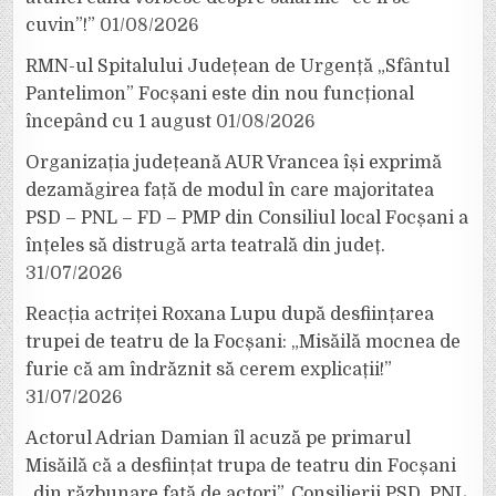
cuvin”!”
01/08/2026
RMN-ul Spitalului Județean de Urgență „Sfântul
Pantelimon” Focșani este din nou funcțional
începând cu 1 august
01/08/2026
Organizația județeană AUR Vrancea își exprimă
dezamăgirea față de modul în care majoritatea
PSD – PNL – FD – PMP din Consiliul local Focșani a
înțeles să distrugă arta teatrală din județ.
31/07/2026
Reacția actriței Roxana Lupu după desființarea
trupei de teatru de la Focșani: „Misăilă mocnea de
furie că am îndrăznit să cerem explicații!”
31/07/2026
Actorul Adrian Damian îl acuză pe primarul
Misăilă că a desființat trupa de teatru din Focșani
„din răzbunare față de actori”. Consilierii PSD, PNL