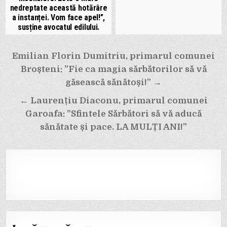
nedreptate această hotărâre
a instanței. Vom face apel!”,
susține avocatul edilului.
Navigare
Emilian Florin Dumitriu, primarul comunei
în
Broșteni: ”Fie ca magia sărbătorilor să vă
articole
găsească sănătoși!” →
← Laurențiu Diaconu, primarul comunei
Garoafa: ”Sfintele Sărbători să vă aducă
sănătate și pace. LA MULȚI ANI!”