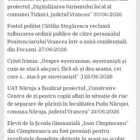
proiectul „Digitalizarea turismului local al
comunei Tulnici, județul Vrancea”
30/06/2026
Fostul polițist Cătălin Stegărescu reclamă
tulburarea ordinii publice de către personalul
Penitenciarului Vrancea într-o zonă rezidențială
din Focșani.
27/06/2026
Cristi Irimia: „Despre suveranism, suveraniști și
cum se atacă singuri, fără să-și dea seama, cei
care-i… atacă pe suveraniști” :)
26/06/2026
UAT Năruja a finalizat proiectul „Construire
Centru de zi pentru copiii aflați în situație de risc
de separare de părinți în localitatea Podu Nărujei,
comuna Năruja, județul Vrancea”
24/06/2026
Elevii de la Școala Gimnazială „Ioan Cîmpineanu”
din Câmpineanca au fost premiați pentru
rezultatele deosebite obținute în acest an școlar