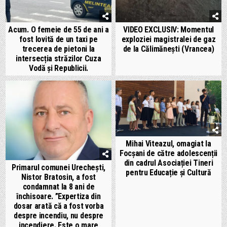
Acum. O femeie de 55 de ani a
VIDEO EXCLUSIV: Momentul
fost lovită de un taxi pe
exploziei magistralei de gaz
trecerea de pietoni la
de la Călimănești (Vrancea)
intersecția străzilor Cuza
Vodă și Republicii.
Mihai Viteazul, omagiat la
Focșani de către adolescenții
din cadrul Asociației Tineri
Primarul comunei Urechești,
pentru Educație și Cultură
Nistor Bratosin, a fost
condamnat la 8 ani de
închisoare. ”Expertiza din
dosar arată că a fost vorba
despre incendiu, nu despre
incendiere. Este o mare