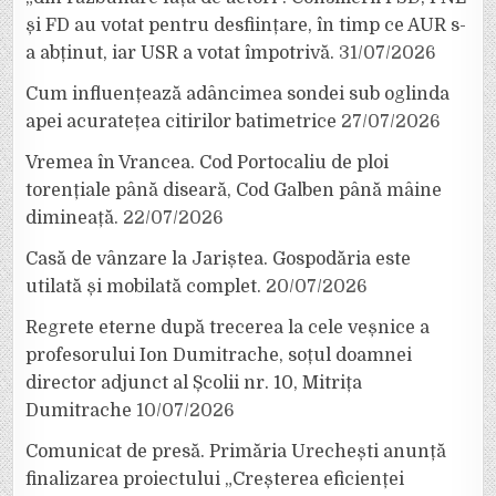
și FD au votat pentru desființare, în timp ce AUR s-
a abținut, iar USR a votat împotrivă.
31/07/2026
Cum influențează adâncimea sondei sub oglinda
apei acuratețea citirilor batimetrice
27/07/2026
Vremea în Vrancea. Cod Portocaliu de ploi
torențiale până diseară, Cod Galben până mâine
dimineață.
22/07/2026
Casă de vânzare la Jariștea. Gospodăria este
utilată și mobilată complet.
20/07/2026
Regrete eterne după trecerea la cele veșnice a
profesorului Ion Dumitrache, soțul doamnei
director adjunct al Școlii nr. 10, Mitrița
Dumitrache
10/07/2026
Comunicat de presă. Primăria Urechești anunță
finalizarea proiectului „Creșterea eficienței