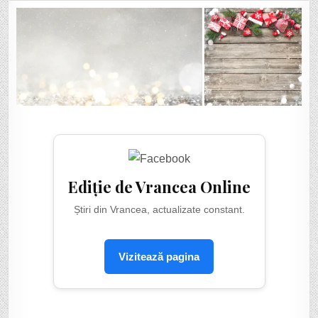
GRIGORE,
PRIMARUL
COMUNEI
CHIOJDENI:
”MULTĂ
SĂNĂTATE
ȘI
FERICIRE
SĂ
VĂ
ADUCĂ
NOUL
AN!”
Ediție de Vrancea Online
Știri din Vrancea, actualizate constant.
Vizitează pagina