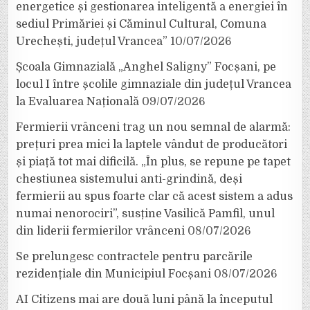
energetice și gestionarea inteligentă a energiei în
sediul Primăriei și Căminul Cultural, Comuna
Urechești, județul Vrancea”
10/07/2026
Școala Gimnazială „Anghel Saligny” Focșani, pe
locul I între școlile gimnaziale din județul Vrancea
la Evaluarea Națională
09/07/2026
Fermierii vrânceni trag un nou semnal de alarmă:
prețuri prea mici la laptele vândut de producători
și piață tot mai dificilă. „În plus, se repune pe tapet
chestiunea sistemului anti-grindină, deși
fermierii au spus foarte clar că acest sistem a adus
numai nenorociri”, susține Vasilică Pamfil, unul
din liderii fermierilor vrânceni
08/07/2026
Se prelungesc contractele pentru parcările
rezidențiale din Municipiul Focșani
08/07/2026
AI Citizens mai are două luni până la începutul