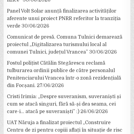
fizice”
30/06/2026
Panel Volt Solar anunță finalizarea activităților
aferente unui proiect PNRR referitor la tranziția
verde
30/06/2026
Comunicat de presă. Comuna Tulnici demarează
proiectul „Digitalizarea turismului local al
comunei Tulnici, județul Vrancea”
30/06/2026
Fostul polițist Cătălin Stegărescu reclamă
tulburarea ordinii publice de către personalul
Penitenciarului Vrancea într-o zonă rezidențială
din Focșani.
27/06/2026
Cristi Irimia: „Despre suveranism, suveraniști și
cum se atacă singuri, fără să-și dea seama, cei
care-i… atacă pe suveraniști” :)
26/06/2026
UAT Năruja a finalizat proiectul „Construire
Centru de zi pentru copiii aflați în situație de risc