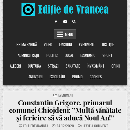
Skip
to
content
MENU
PRIMA PAGINĂ
VIDEO
EMISIUNI
EVENIMENT
JUSTIȚIE
ADMINISTRAȚIE
POLITIC
LOCAL
ECONOMIC
SPORT
ALEGERI
CULTURĂ
STRĂZI
SĂNĂTATE
ÎNVĂȚĂMÂNT
OPINII
ANUNȚURI
EXECUTĂRI
PROMO
COOKIES
POSTED
EVENIMENT
IN
Constantin Grigore, primarul
comunei Chiojdeni: ”Multă sănătate
și fericire să vă aducă Noul An!”
ON
EDITIEDEVRANCEA
24/12/2020
LEAVE A COMMENT
CONSTANTIN