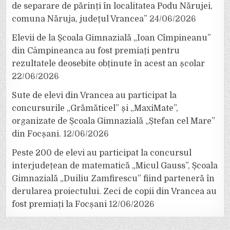
de separare de părinți în localitatea Podu Nărujei,
comuna Năruja, județul Vrancea”
24/06/2026
Elevii de la Școala Gimnazială „Ioan Cîmpineanu”
din Câmpineanca au fost premiați pentru
rezultatele deosebite obținute în acest an școlar
22/06/2026
Sute de elevi din Vrancea au participat la
concursurile „Grămăticel” și „MaxiMate”,
organizate de Școala Gimnazială „Ștefan cel Mare”
din Focșani.
12/06/2026
Peste 200 de elevi au participat la concursul
interjudețean de matematică „Micul Gauss”, Școala
Gimnazială „Duiliu Zamfirescu” fiind parteneră în
derularea proiectului. Zeci de copii din Vrancea au
fost premiați la Focșani
12/06/2026