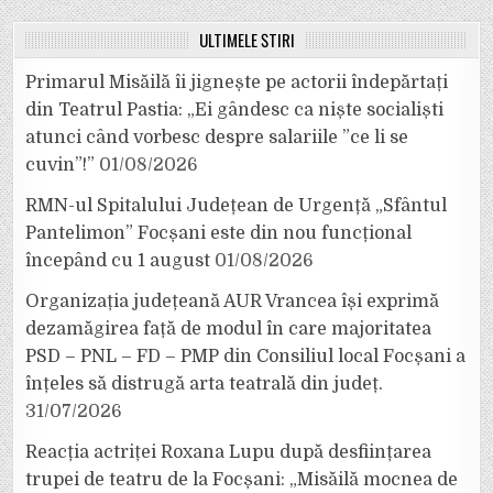
ULTIMELE ȘTIRI
Primarul Misăilă îi jignește pe actorii îndepărtați
din Teatrul Pastia: „Ei gândesc ca niște socialiști
atunci când vorbesc despre salariile ”ce li se
cuvin”!”
01/08/2026
RMN-ul Spitalului Județean de Urgență „Sfântul
Pantelimon” Focșani este din nou funcțional
începând cu 1 august
01/08/2026
Organizația județeană AUR Vrancea își exprimă
dezamăgirea față de modul în care majoritatea
PSD – PNL – FD – PMP din Consiliul local Focșani a
înțeles să distrugă arta teatrală din județ.
31/07/2026
Reacția actriței Roxana Lupu după desființarea
trupei de teatru de la Focșani: „Misăilă mocnea de