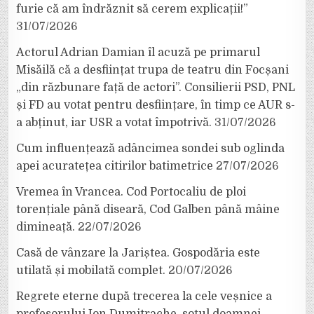
furie că am îndrăznit să cerem explicații!”
31/07/2026
Actorul Adrian Damian îl acuză pe primarul
Misăilă că a desființat trupa de teatru din Focșani
„din răzbunare față de actori”. Consilierii PSD, PNL
și FD au votat pentru desființare, în timp ce AUR s-
a abținut, iar USR a votat împotrivă.
31/07/2026
Cum influențează adâncimea sondei sub oglinda
apei acuratețea citirilor batimetrice
27/07/2026
Vremea în Vrancea. Cod Portocaliu de ploi
torențiale până diseară, Cod Galben până mâine
dimineață.
22/07/2026
Casă de vânzare la Jariștea. Gospodăria este
utilată și mobilată complet.
20/07/2026
Regrete eterne după trecerea la cele veșnice a