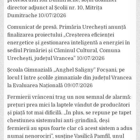
profesorului Ion Dumitrache, soțul doamnei
director adjunct al Școlii nr. 10, Mitrița
Dumitrache
10/07/2026
Comunicat de presă. Primăria Urechești anunță
finalizarea proiectului „Creșterea eficienței
energetice și gestionarea inteligentă a energiei în
sediul Primăriei și Căminul Cultural, Comuna
Urechești, județul Vrancea”
10/07/2026
Școala Gimnazială „Anghel Saligny” Focșani, pe
locul I între școlile gimnaziale din județul Vrancea
la Evaluarea Națională
09/07/2026
Fermierii vrânceni trag un nou semnal de alarmă:
prețuri prea mici la laptele vândut de producători
și piață tot mai dificilă. „În plus, se repune pe tapet
chestiunea sistemului anti-grindină, deși
fermierii au spus foarte clar că acest sistem a adus
numai nenorociri”, susține Vasilică Pamfil, unul