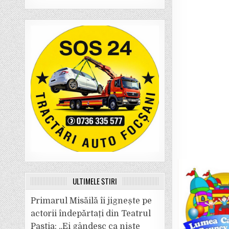
ULTIMELE ȘTIRI
Primarul Misăilă îi jignește pe
actorii îndepărtați din Teatrul
Pastia: „Ei gândesc ca niște