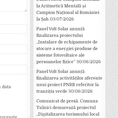
la Aritmetică Mentală și
Campion Național al României
la Șah
03/07/2026
Panel Volt Solar anunță
finalizarea proiectului
„Instalare de echipamente de
stocare a energiei produse de
sisteme fotovoltaice ale
persoanelor fizice”
30/06/2026
Panel Volt Solar anunță
finalizarea activităților aferente
unui proiect PNRR referitor la
u data
tranziția verde
30/06/2026
Comunicat de presă. Comuna
Tulnici demarează proiectul
„Digitalizarea turismului local
rocesate