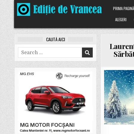
Skip
PRIMA PAGIN
to
content
ALEGERI
CAUTĂ AICI
Laurenț
Search
Sărbăt
for: