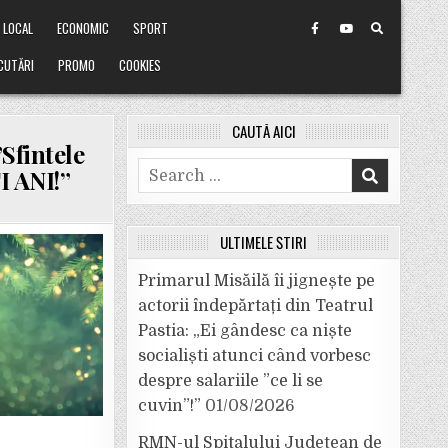
LOCAL
ECONOMIC
SPORT
CUTĂRI
PROMO
COOKIES
CAUTĂ AICI
Sfintele
Search
I ANI!”
for:
ULTIMELE ȘTIRI
Primarul Misăilă îi jignește pe
actorii îndepărtați din Teatrul
Pastia: „Ei gândesc ca niște
socialiști atunci când vorbesc
despre salariile ”ce li se
cuvin”!”
01/08/2026
RMN-ul Spitalului Județean de