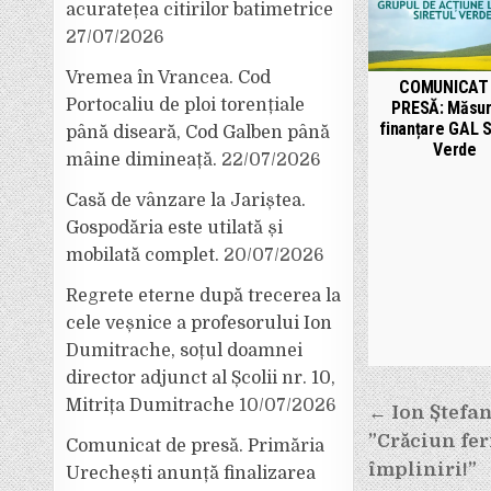
acuratețea citirilor batimetrice
27/07/2026
Vremea în Vrancea. Cod
COMUNICAT
Portocaliu de ploi torențiale
PRESĂ: Măsur
finanțare GAL S
până diseară, Cod Galben până
Verde
mâine dimineață.
22/07/2026
Casă de vânzare la Jariștea.
Gospodăria este utilată și
mobilată complet.
20/07/2026
Regrete eterne după trecerea la
cele veșnice a profesorului Ion
Dumitrache, soțul doamnei
director adjunct al Școlii nr. 10,
Navigar
Mitrița Dumitrache
10/07/2026
← Ion Ștefan
în
”Crăciun fer
Comunicat de presă. Primăria
articole
împliniri!”
Urechești anunță finalizarea