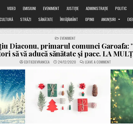
Ă
VIDEO
EMISIUNI
EVENIMENT
JUSTIȚIE
ADMINISTRAȚIE
POLITIC
CULTURĂ
STRĂZI
SĂNĂTATE
ÎNVĂȚĂMÂNT
OPINII
ANUNȚURI
EXE
POSTED
EVENIMENT
IN
iu Diaconu, primarul comunei Garoafa: ”
ori să vă aducă sănătate și pace. LA MULȚ
ON
EDITIEDEVRANCEA
24/12/2020
LEAVE A COMMENT
LAURENȚIU
DIACONU,
PRIMARUL
COMUNEI
GAROAFA:
”SFINTELE
SĂRBĂTORI
SĂ
VĂ
ADUCĂ
SĂNĂTATE
ȘI
PACE.
LA
MULȚI
ANI!”