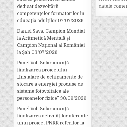
datele comen
dedicat dezvoltării
competențelor formatorilor în
educația adulților
07/07/2026
Daniel Sava, Campion Mondial
la Aritmetică Mentală și
Campion Național al României
la Șah
03/07/2026
Panel Volt Solar anunță
finalizarea proiectului
„Instalare de echipamente de
stocare a energiei produse de
sisteme fotovoltaice ale
persoanelor fizice”
30/06/2026
Panel Volt Solar anunță
finalizarea activităților aferente
unui proiect PNRR referitor la