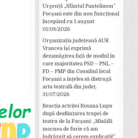
Urgență „Sfântul Pantelimon”
Focșani este din nou funcțional
începând cu 1 august
01/08/2026
Organizația județeană AUR
Vrancea își exprimă
dezamăgirea față de modul în
care majoritatea PSD – PNL –
FD – PMP din Consiliul local
Focșani a înțeles să distrugă
arta teatrală din județ.
31/07/2026
Reacția actriței Roxana Lupu
după desființarea trupei de
teatru de la Focșani: „Misăilă
mocnea de furie că am
îndrăznit să cerem explicații!”