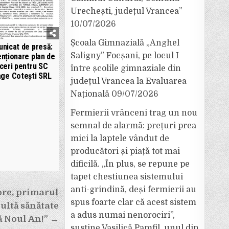
Urechești, județul Vrancea”
10/07/2026
Școala Gimnazială „Anghel
nicat de presă:
Saligny” Focșani, pe locul I
nționare plan de
ceri pentru SC
între școlile gimnaziale din
ge Cotești SRL
județul Vrancea la Evaluarea
Națională
09/07/2026
Fermierii vrânceni trag un nou
semnal de alarmă: prețuri prea
mici la laptele vândut de
producători și piață tot mai
dificilă. „În plus, se repune pe
tapet chestiunea sistemului
anti-grindină, deși fermierii au
re, primarul
spus foarte clar că acest sistem
ultă sănătate
a adus numai nenorociri”,
că Noul An!” →
susține Vasilică Pamfil, unul din