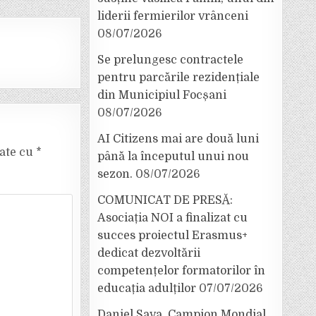
liderii fermierilor vrânceni
08/07/2026
Se prelungesc contractele
pentru parcările rezidențiale
din Municipiul Focșani
08/07/2026
AI Citizens mai are două luni
cate cu
*
până la începutul unui nou
sezon.
08/07/2026
COMUNICAT DE PRESĂ:
Asociația NOI a finalizat cu
succes proiectul Erasmus+
dedicat dezvoltării
competențelor formatorilor în
educația adulților
07/07/2026
Daniel Sava, Campion Mondial