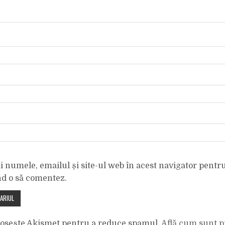
 numele, emailul și site-ul web în acest navigator pentr
nd o să comentez.
olosește Akismet pentru a reduce spamul.
Află cum sunt p