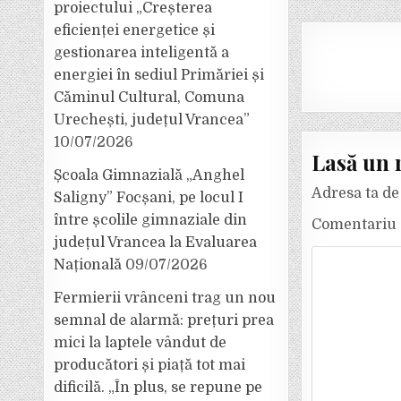
proiectului „Creșterea
eficienței energetice și
gestionarea inteligentă a
energiei în sediul Primăriei și
Căminul Cultural, Comuna
Urechești, județul Vrancea”
10/07/2026
Lasă un 
Școala Gimnazială „Anghel
Adresa ta de 
Saligny” Focșani, pe locul I
între școlile gimnaziale din
Comentariu
județul Vrancea la Evaluarea
Națională
09/07/2026
Fermierii vrânceni trag un nou
semnal de alarmă: prețuri prea
mici la laptele vândut de
producători și piață tot mai
dificilă. „În plus, se repune pe