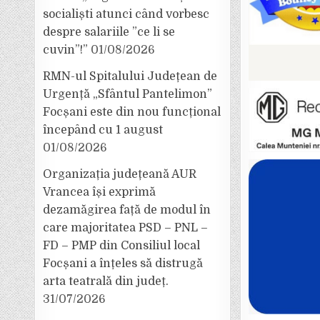
socialiști atunci când vorbesc
despre salariile ”ce li se
cuvin”!”
01/08/2026
RMN-ul Spitalului Județean de
Urgență „Sfântul Pantelimon”
Focșani este din nou funcțional
începând cu 1 august
01/08/2026
Organizația județeană AUR
Vrancea își exprimă
dezamăgirea față de modul în
care majoritatea PSD – PNL –
FD – PMP din Consiliul local
Focșani a înțeles să distrugă
arta teatrală din județ.
31/07/2026