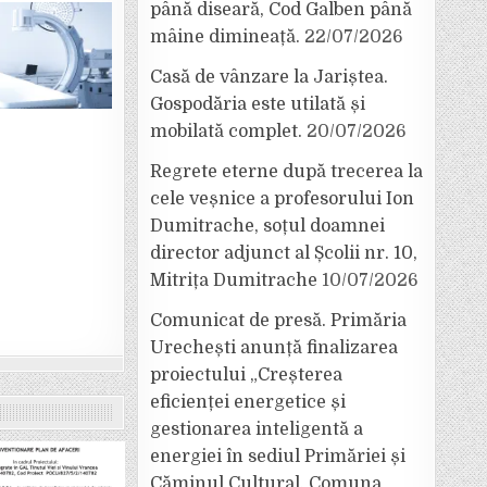
până diseară, Cod Galben până
mâine dimineață.
22/07/2026
Casă de vânzare la Jariștea.
Gospodăria este utilată și
mobilată complet.
20/07/2026
Regrete eterne după trecerea la
cele veșnice a profesorului Ion
Dumitrache, soțul doamnei
director adjunct al Școlii nr. 10,
Mitrița Dumitrache
10/07/2026
Comunicat de presă. Primăria
Urechești anunță finalizarea
proiectului „Creșterea
eficienței energetice și
gestionarea inteligentă a
energiei în sediul Primăriei și
Căminul Cultural, Comuna