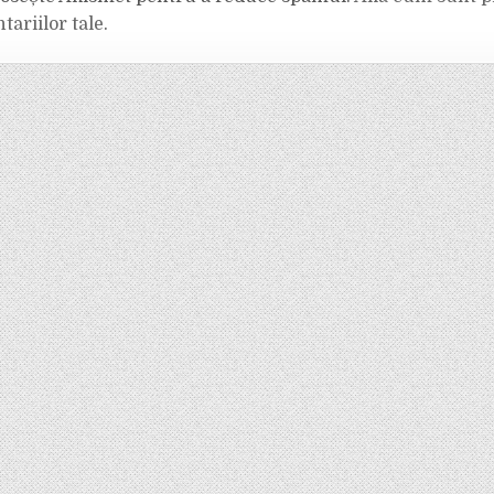
tariilor tale
.