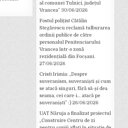
al comunei Tulnici, județul
Vrancea”
30/06/2026
Fostul polițist Cătălin
Stegărescu reclamă tulburarea
ordinii publice de către
personalul Penitenciarului
Vrancea într-o zonă
rezidențială din Focșani.
27/06/2026
Cristi Irimia: „Despre
suveranism, suveraniști și cum
se atacă singuri, fără să-și dea
seama, cei care-i… atacă pe
suveraniști” :)
26/06/2026
UAT Năruja a finalizat proiectul
„Construire Centru de zi
pentru copiii aflați în situație de