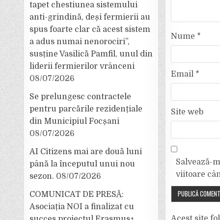
tapet chestiunea sistemului
anti-grindină, deși fermierii au
spus foarte clar că acest sistem
Nume
*
a adus numai nenorociri”,
susține Vasilică Pamfil, unul din
liderii fermierilor vrânceni
Email
*
08/07/2026
Se prelungesc contractele
pentru parcările rezidențiale
Site web
din Municipiul Focșani
08/07/2026
AI Citizens mai are două luni
Salvează-mi
până la începutul unui nou
viitoare câ
sezon.
08/07/2026
COMUNICAT DE PRESĂ:
Asociația NOI a finalizat cu
Acest site f
succes proiectul Erasmus+