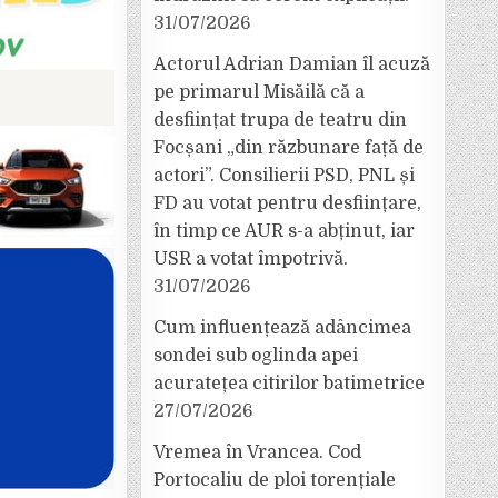
31/07/2026
Actorul Adrian Damian îl acuză
pe primarul Misăilă că a
desființat trupa de teatru din
Focșani „din răzbunare față de
actori”. Consilierii PSD, PNL și
FD au votat pentru desființare,
în timp ce AUR s-a abținut, iar
USR a votat împotrivă.
31/07/2026
Cum influențează adâncimea
sondei sub oglinda apei
acuratețea citirilor batimetrice
27/07/2026
Vremea în Vrancea. Cod
Portocaliu de ploi torențiale