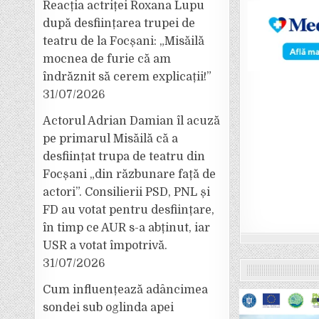
Reacția actriței Roxana Lupu
după desființarea trupei de
teatru de la Focșani: „Misăilă
mocnea de furie că am
îndrăznit să cerem explicații!”
31/07/2026
Actorul Adrian Damian îl acuză
pe primarul Misăilă că a
desființat trupa de teatru din
Focșani „din răzbunare față de
actori”. Consilierii PSD, PNL și
FD au votat pentru desființare,
în timp ce AUR s-a abținut, iar
USR a votat împotrivă.
31/07/2026
Cum influențează adâncimea
sondei sub oglinda apei