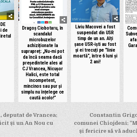
 DE
Liviu Macovei a fost
Dragoș Ciobotaru, în
Comu
i de
suspendat din USR
scandalul
Subve
iretul
timp de un an. Alți
microbuzelor
afa
șase USR-iști au fost
achiziționate la
Gara
și ei trecuți pe ”linie
suprapreț: „Nu-mi pot
moartă”, între 6 luni și
da încă seama dacă
2 ani!
președintele ales al
CJ Vrancea, Nicușor
Halici, este total
incompetent,
mincinos sau pur și
simplu nu înțelege ce
caută acolo!”
e
, deputat de Vrancea:
Constantin Grigo
icit și un An Nou cu
comunei Chiojdeni: ”M
și fericire să vă adu