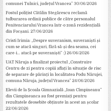
comunei Tulnici, județul Vrancea”
30/06/2026
Fostul polițist Cătălin Stegărescu reclamă
tulburarea ordinii publice de către personalul
Penitenciarului Vrancea într-o zonă rezidențială
din Focșani.
27/06/2026
Cristi Irimia: „Despre suveranism, suveraniști și
cum se atacă singuri, fără să-și dea seama, cei
care-i… atacă pe suveraniști” :)
26/06/2026
UAT Năruja a finalizat proiectul „Construire
Centru de zi pentru copiii aflați în situație de risc
de separare de părinți în localitatea Podu Nărujei,
comuna Năruja, județul Vrancea”
24/06/2026
Elevii de la Școala Gimnazială „Ioan Cîmpineanu”
din Câmpineanca au fost premiați pentru
rezultatele deosebite obținute în acest an școlar
22/06/2026