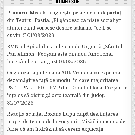
ULTIMELE ȘTIRI
Primarul Misăilă îi jignește pe actorii îndepărtați
din Teatrul Pastia: „Ei gândesc ca niște socialiști
atunci când vorbesc despre salariile ”ce li se
cuvin”!”
01/08/2026
RMN-ul Spitalului Județean de Urgență „Sfântul
Pantelimon” Focșani este din nou funcțional
începând cu 1 august
01/08/2026
Organizația județeană AUR Vrancea își exprimă
dezamăgirea față de modul în care majoritatea
PSD – PNL – FD – PMP din Consiliul local Focșani a
înțeles să distrugă arta teatrală din județ.
31/07/2026
Reacția actriței Roxana Lupu după desființarea
trupei de teatru de la Focșani: „Misăilă mocnea de
furie că am îndrăznit să cerem explicații!”