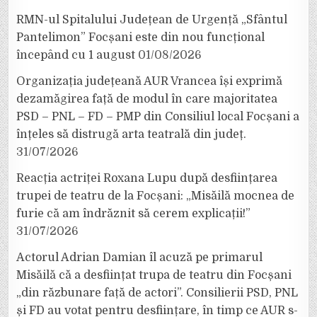
RMN-ul Spitalului Județean de Urgență „Sfântul
Pantelimon” Focșani este din nou funcțional
începând cu 1 august
01/08/2026
Organizația județeană AUR Vrancea își exprimă
dezamăgirea față de modul în care majoritatea
PSD – PNL – FD – PMP din Consiliul local Focșani a
înțeles să distrugă arta teatrală din județ.
31/07/2026
Reacția actriței Roxana Lupu după desființarea
trupei de teatru de la Focșani: „Misăilă mocnea de
furie că am îndrăznit să cerem explicații!”
31/07/2026
Actorul Adrian Damian îl acuză pe primarul
Misăilă că a desființat trupa de teatru din Focșani
„din răzbunare față de actori”. Consilierii PSD, PNL
și FD au votat pentru desființare, în timp ce AUR s-