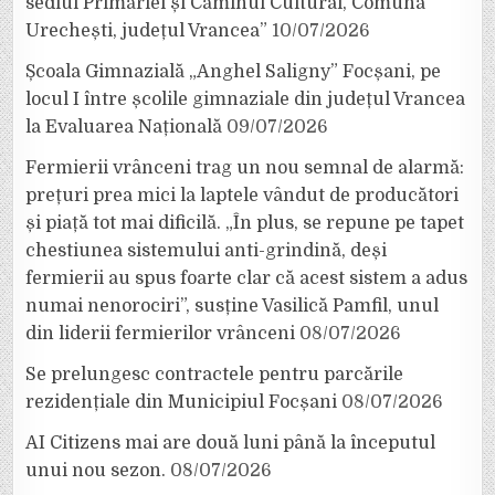
sediul Primăriei și Căminul Cultural, Comuna
Urechești, județul Vrancea”
10/07/2026
Școala Gimnazială „Anghel Saligny” Focșani, pe
locul I între școlile gimnaziale din județul Vrancea
la Evaluarea Națională
09/07/2026
Fermierii vrânceni trag un nou semnal de alarmă:
prețuri prea mici la laptele vândut de producători
și piață tot mai dificilă. „În plus, se repune pe tapet
chestiunea sistemului anti-grindină, deși
fermierii au spus foarte clar că acest sistem a adus
numai nenorociri”, susține Vasilică Pamfil, unul
din liderii fermierilor vrânceni
08/07/2026
Se prelungesc contractele pentru parcările
rezidențiale din Municipiul Focșani
08/07/2026
AI Citizens mai are două luni până la începutul
unui nou sezon.
08/07/2026