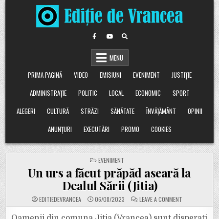
Skip
to
content
MENU
PRIMA PAGINĂ
VIDEO
EMISIUNI
EVENIMENT
JUSTIȚIE
ADMINISTRAȚIE
POLITIC
LOCAL
ECONOMIC
SPORT
ALEGERI
CULTURĂ
STRĂZI
SĂNĂTATE
ÎNVĂȚĂMÂNT
OPINII
ANUNȚURI
EXECUTĂRI
PROMO
COOKIES
POSTED
EVENIMENT
IN
Un urs a făcut prăpăd aseară la
Dealul Sării (Jitia)
ON
EDITIEDEVRANCEA
06/08/2023
LEAVE A COMMENT
UN
URS
A
Oamenii din comuna Jitia (Vrancea) sunt disperați