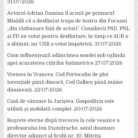
31/07/2026
Actorul Adrian Damian îl acuză pe primarul
Misăilă că a desființat trupa de teatru din Focșani
„din răzbunare față de actori”. Consilierii PSD, PNL
și FD au votat pentru desființare, în timp ce AUR s-
a abținut, iar USR a votat împotrivă.
31/07/2026
Cum influențează adâncimea sondei sub oglinda
apei acuratețea citirilor batimetrice
27/07/2026
Vremea în Vrancea. Cod Portocaliu de ploi
torențiale până diseară, Cod Galben până mâine
dimineață.
22/07/2026
Casă de vânzare la Jariștea. Gospodăria este
utilată și mobilată complet.
20/07/2026
Regrete eterne după trecerea la cele veșnice a
profesorului Ion Dumitrache, soțul doamnei
director adjunct al Școlii nr. 10, Mitrița