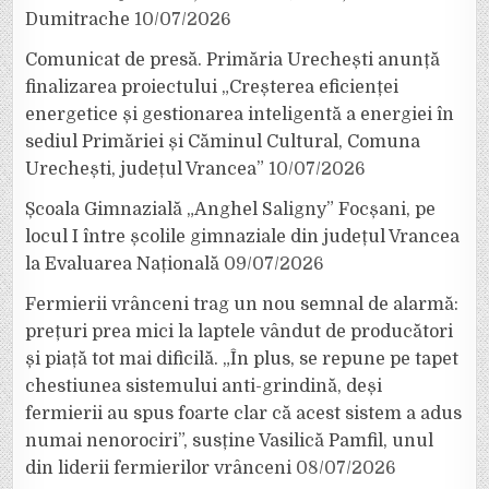
Dumitrache
10/07/2026
Comunicat de presă. Primăria Urechești anunță
finalizarea proiectului „Creșterea eficienței
energetice și gestionarea inteligentă a energiei în
sediul Primăriei și Căminul Cultural, Comuna
Urechești, județul Vrancea”
10/07/2026
Școala Gimnazială „Anghel Saligny” Focșani, pe
locul I între școlile gimnaziale din județul Vrancea
la Evaluarea Națională
09/07/2026
Fermierii vrânceni trag un nou semnal de alarmă:
prețuri prea mici la laptele vândut de producători
și piață tot mai dificilă. „În plus, se repune pe tapet
chestiunea sistemului anti-grindină, deși
fermierii au spus foarte clar că acest sistem a adus
numai nenorociri”, susține Vasilică Pamfil, unul
din liderii fermierilor vrânceni
08/07/2026