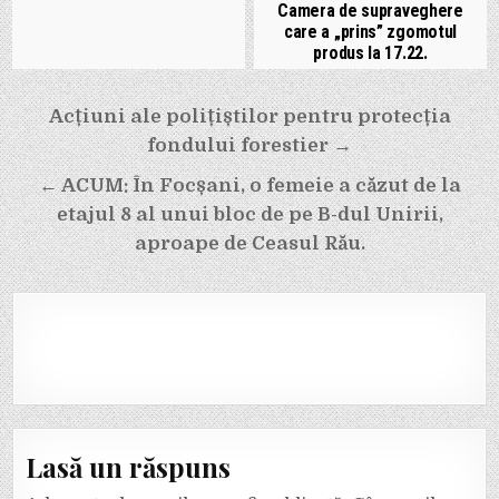
Camera de supraveghere
care a „prins” zgomotul
produs la 17.22.
Navigare
Acțiuni ale polițiștilor pentru protecția
în
fondului forestier →
articole
← ACUM: În Focșani, o femeie a căzut de la
etajul 8 al unui bloc de pe B-dul Unirii,
aproape de Ceasul Rău.
Lasă un răspuns