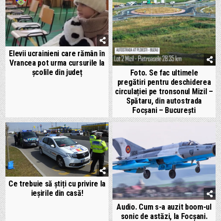
Elevii ucrainieni care rămân în
Vrancea pot urma cursurile la
școlile din județ
Foto. Se fac ultimele
pregătiri pentru deschiderea
circulației pe tronsonul Mizil –
Spătaru, din autostrada
Focșani – București
Ce trebuie să știți cu privire la
ieșirile din casă!
Audio. Cum s-a auzit boom-ul
sonic de astăzi, la Focșani.