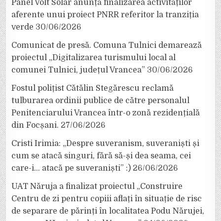
Panel Volt Solar anunță finalizarea activităților
aferente unui proiect PNRR referitor la tranziția
verde
30/06/2026
Comunicat de presă. Comuna Tulnici demarează
proiectul „Digitalizarea turismului local al
comunei Tulnici, județul Vrancea”
30/06/2026
Fostul polițist Cătălin Stegărescu reclamă
tulburarea ordinii publice de către personalul
Penitenciarului Vrancea într-o zonă rezidențială
din Focșani.
27/06/2026
Cristi Irimia: „Despre suveranism, suveraniști și
cum se atacă singuri, fără să-și dea seama, cei
care-i… atacă pe suveraniști” :)
26/06/2026
UAT Năruja a finalizat proiectul „Construire
Centru de zi pentru copiii aflați în situație de risc
de separare de părinți în localitatea Podu Nărujei,