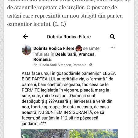
FĂCUT
PRĂPĂD
de atacurile repetate ale urșilor. O postare de
ASEARĂ
LA
astăzi care reprezintă un nou strigăt din partea
DEALUL
SĂRII
oamenilor locului.
(L. I.)
(JITIA)