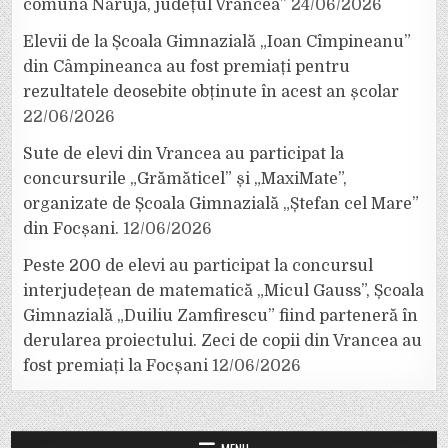
comuna Năruja, județul Vrancea”
24/06/2026
Elevii de la Școala Gimnazială „Ioan Cîmpineanu”
din Câmpineanca au fost premiați pentru
rezultatele deosebite obținute în acest an școlar
22/06/2026
Sute de elevi din Vrancea au participat la
concursurile „Grămăticel” și „MaxiMate”,
organizate de Școala Gimnazială „Ștefan cel Mare”
din Focșani.
12/06/2026
Peste 200 de elevi au participat la concursul
interjudețean de matematică „Micul Gauss”, Școala
Gimnazială „Duiliu Zamfirescu” fiind parteneră în
derularea proiectului. Zeci de copii din Vrancea au
fost premiați la Focșani
12/06/2026