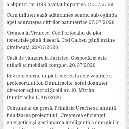
a abținut, iar USR a votat împotrivă.
31/07/2026
Cum influențează adâncimea sondei sub oglinda
apei acuratețea citirilor batimetrice
27/07/2026
Vremea în Vrancea. Cod Portocaliu de ploi
torențiale până diseară, Cod Galben până mâine
dimineață.
22/07/2026
Casă de vânzare la Jariștea. Gospodăria este
utilată și mobilată complet.
20/07/2026
Regrete eterne după trecerea la cele veșnice a
profesorului Ion Dumitrache, soțul doamnei
director adjunct al Școlii nr. 10, Mitrița
Dumitrache
10/07/2026
Comunicat de presă. Primăria Urechești anunță
finalizarea proiectului „Creșterea eficienței
energetice și gestionarea inteligentă a energiei în