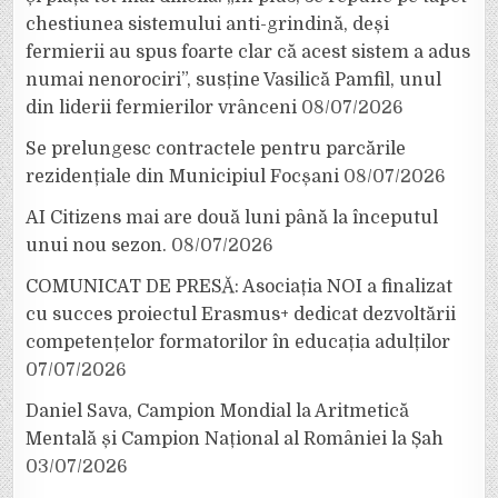
chestiunea sistemului anti-grindină, deși
fermierii au spus foarte clar că acest sistem a adus
numai nenorociri”, susține Vasilică Pamfil, unul
din liderii fermierilor vrânceni
08/07/2026
Se prelungesc contractele pentru parcările
rezidențiale din Municipiul Focșani
08/07/2026
AI Citizens mai are două luni până la începutul
unui nou sezon.
08/07/2026
COMUNICAT DE PRESĂ: Asociația NOI a finalizat
cu succes proiectul Erasmus+ dedicat dezvoltării
competențelor formatorilor în educația adulților
07/07/2026
Daniel Sava, Campion Mondial la Aritmetică
Mentală și Campion Național al României la Șah
03/07/2026