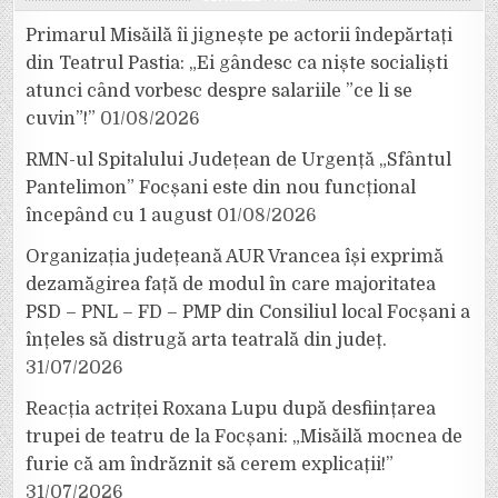
Primarul Misăilă îi jignește pe actorii îndepărtați
din Teatrul Pastia: „Ei gândesc ca niște socialiști
atunci când vorbesc despre salariile ”ce li se
cuvin”!”
01/08/2026
RMN-ul Spitalului Județean de Urgență „Sfântul
Pantelimon” Focșani este din nou funcțional
începând cu 1 august
01/08/2026
Organizația județeană AUR Vrancea își exprimă
dezamăgirea față de modul în care majoritatea
PSD – PNL – FD – PMP din Consiliul local Focșani a
înțeles să distrugă arta teatrală din județ.
31/07/2026
Reacția actriței Roxana Lupu după desființarea
trupei de teatru de la Focșani: „Misăilă mocnea de
furie că am îndrăznit să cerem explicații!”
31/07/2026