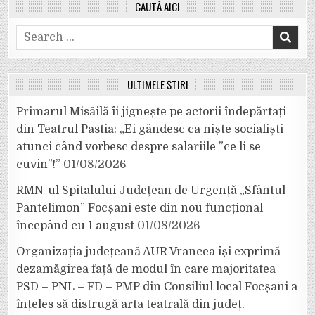
CAUTĂ AICI
Search
for:
ULTIMELE ȘTIRI
Primarul Misăilă îi jignește pe actorii îndepărtați
din Teatrul Pastia: „Ei gândesc ca niște socialiști
atunci când vorbesc despre salariile ”ce li se
cuvin”!”
01/08/2026
RMN-ul Spitalului Județean de Urgență „Sfântul
Pantelimon” Focșani este din nou funcțional
începând cu 1 august
01/08/2026
Organizația județeană AUR Vrancea își exprimă
dezamăgirea față de modul în care majoritatea
PSD – PNL – FD – PMP din Consiliul local Focșani a
înțeles să distrugă arta teatrală din județ.