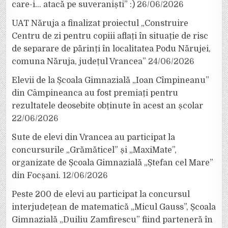
care-i… atacă pe suveraniști” :)
26/06/2026
UAT Năruja a finalizat proiectul „Construire
Centru de zi pentru copiii aflați în situație de risc
de separare de părinți în localitatea Podu Nărujei,
comuna Năruja, județul Vrancea”
24/06/2026
Elevii de la Școala Gimnazială „Ioan Cîmpineanu”
din Câmpineanca au fost premiați pentru
rezultatele deosebite obținute în acest an școlar
22/06/2026
Sute de elevi din Vrancea au participat la
concursurile „Grămăticel” și „MaxiMate”,
organizate de Școala Gimnazială „Ștefan cel Mare”
din Focșani.
12/06/2026
Peste 200 de elevi au participat la concursul
interjudețean de matematică „Micul Gauss”, Școala
Gimnazială „Duiliu Zamfirescu” fiind parteneră în