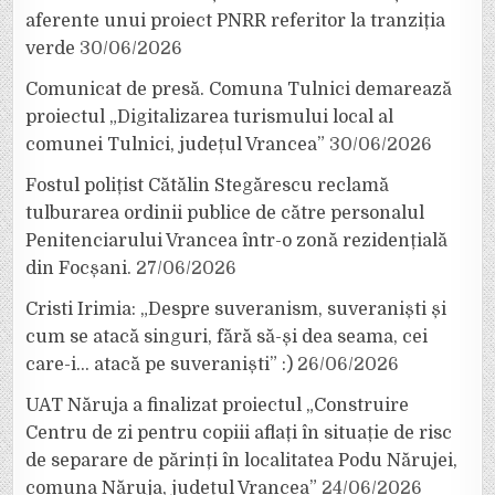
aferente unui proiect PNRR referitor la tranziția
verde
30/06/2026
Comunicat de presă. Comuna Tulnici demarează
proiectul „Digitalizarea turismului local al
comunei Tulnici, județul Vrancea”
30/06/2026
Fostul polițist Cătălin Stegărescu reclamă
tulburarea ordinii publice de către personalul
Penitenciarului Vrancea într-o zonă rezidențială
din Focșani.
27/06/2026
Cristi Irimia: „Despre suveranism, suveraniști și
cum se atacă singuri, fără să-și dea seama, cei
care-i… atacă pe suveraniști” :)
26/06/2026
UAT Năruja a finalizat proiectul „Construire
Centru de zi pentru copiii aflați în situație de risc
de separare de părinți în localitatea Podu Nărujei,
comuna Năruja, județul Vrancea”
24/06/2026