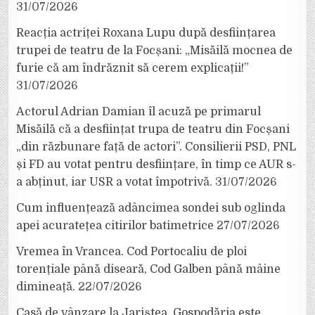
31/07/2026
Reacția actriței Roxana Lupu după desființarea
trupei de teatru de la Focșani: „Misăilă mocnea de
furie că am îndrăznit să cerem explicații!”
31/07/2026
Actorul Adrian Damian îl acuză pe primarul
Misăilă că a desființat trupa de teatru din Focșani
„din răzbunare față de actori”. Consilierii PSD, PNL
și FD au votat pentru desființare, în timp ce AUR s-
a abținut, iar USR a votat împotrivă.
31/07/2026
Cum influențează adâncimea sondei sub oglinda
apei acuratețea citirilor batimetrice
27/07/2026
Vremea în Vrancea. Cod Portocaliu de ploi
torențiale până diseară, Cod Galben până mâine
dimineață.
22/07/2026
Casă de vânzare la Jariștea. Gospodăria este