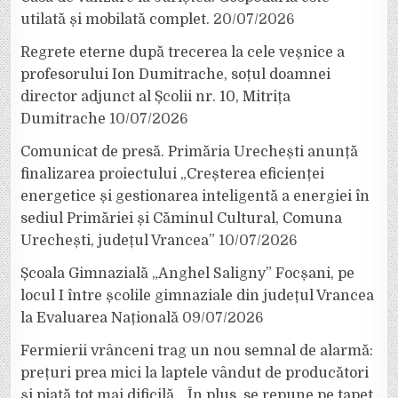
utilată și mobilată complet.
20/07/2026
Regrete eterne după trecerea la cele veșnice a
profesorului Ion Dumitrache, soțul doamnei
director adjunct al Școlii nr. 10, Mitrița
Dumitrache
10/07/2026
Comunicat de presă. Primăria Urechești anunță
finalizarea proiectului „Creșterea eficienței
energetice și gestionarea inteligentă a energiei în
sediul Primăriei și Căminul Cultural, Comuna
Urechești, județul Vrancea”
10/07/2026
Școala Gimnazială „Anghel Saligny” Focșani, pe
locul I între școlile gimnaziale din județul Vrancea
la Evaluarea Națională
09/07/2026
Fermierii vrânceni trag un nou semnal de alarmă:
prețuri prea mici la laptele vândut de producători
și piață tot mai dificilă. „În plus, se repune pe tapet