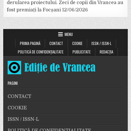
derularea proiectului. Zeci de copii din Vrancea au
fost premiați la Focșani
12/06/2026
MENU
PRIMA PAGINĂ
CONTACT
COOKIE
ISSN / ISSN-L
POLITICĂ DE CONFIDENȚIALITATE
PUBLICITATE
REDACȚIA
PAGINI
CONTACT
COOKIE
ISSN / ISSN-L
POLITICĂ DE CONFIDENȚIALITATE