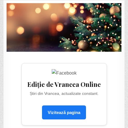
FLORIN
DUMITRIU,
PRIMARUL
COMUNEI
BROȘTENI:
”FIE
CA
MAGIA
SĂRBĂTORILOR
SĂ
VĂ
GĂSEASCĂ
SĂNĂTOȘI!”
Ediție de Vrancea Online
Știri din Vrancea, actualizate constant.
Vizitează pagina