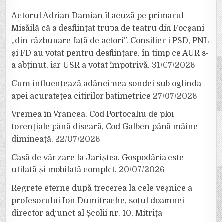
Actorul Adrian Damian îl acuză pe primarul
Misăilă că a desființat trupa de teatru din Focșani
„din răzbunare față de actori”. Consilierii PSD, PNL
și FD au votat pentru desființare, în timp ce AUR s-
a abținut, iar USR a votat împotrivă.
31/07/2026
Cum influențează adâncimea sondei sub oglinda
apei acuratețea citirilor batimetrice
27/07/2026
Vremea în Vrancea. Cod Portocaliu de ploi
torențiale până diseară, Cod Galben până mâine
dimineață.
22/07/2026
Casă de vânzare la Jariștea. Gospodăria este
utilată și mobilată complet.
20/07/2026
Regrete eterne după trecerea la cele veșnice a
profesorului Ion Dumitrache, soțul doamnei
director adjunct al Școlii nr. 10, Mitrița