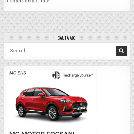
comentariilor tale
.
CAUTĂ AICI
Search
for: