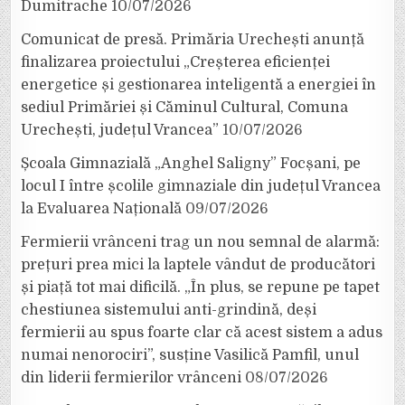
Dumitrache
10/07/2026
Comunicat de presă. Primăria Urechești anunță
finalizarea proiectului „Creșterea eficienței
energetice și gestionarea inteligentă a energiei în
sediul Primăriei și Căminul Cultural, Comuna
Urechești, județul Vrancea”
10/07/2026
Școala Gimnazială „Anghel Saligny” Focșani, pe
locul I între școlile gimnaziale din județul Vrancea
la Evaluarea Națională
09/07/2026
Fermierii vrânceni trag un nou semnal de alarmă:
prețuri prea mici la laptele vândut de producători
și piață tot mai dificilă. „În plus, se repune pe tapet
chestiunea sistemului anti-grindină, deși
fermierii au spus foarte clar că acest sistem a adus
numai nenorociri”, susține Vasilică Pamfil, unul
din liderii fermierilor vrânceni
08/07/2026