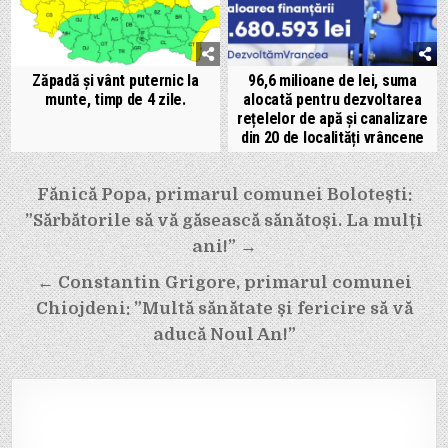
Zăpadă și vânt puternic la
96,6 milioane de lei, suma
munte, timp de 4 zile.
alocată pentru dezvoltarea
rețelelor de apă și canalizare
din 20 de localități vrâncene
Navigare
Fănică Popa, primarul comunei Bolotești:
în
”Sărbătorile să vă găsească sănătoși. La mulți
articole
ani!” →
← Constantin Grigore, primarul comunei
Chiojdeni: ”Multă sănătate și fericire să vă
aducă Noul An!”