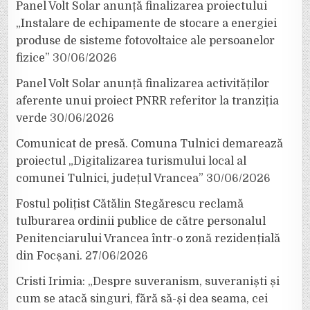
Panel Volt Solar anunță finalizarea proiectului
„Instalare de echipamente de stocare a energiei
produse de sisteme fotovoltaice ale persoanelor
fizice”
30/06/2026
Panel Volt Solar anunță finalizarea activităților
aferente unui proiect PNRR referitor la tranziția
verde
30/06/2026
Comunicat de presă. Comuna Tulnici demarează
proiectul „Digitalizarea turismului local al
comunei Tulnici, județul Vrancea”
30/06/2026
Fostul polițist Cătălin Stegărescu reclamă
tulburarea ordinii publice de către personalul
Penitenciarului Vrancea într-o zonă rezidențială
din Focșani.
27/06/2026
Cristi Irimia: „Despre suveranism, suveraniști și
cum se atacă singuri, fără să-și dea seama, cei