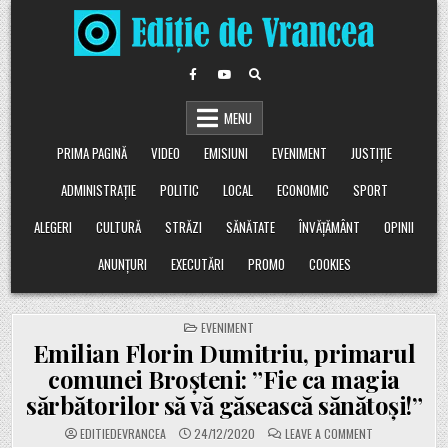
Skip
to
content
MENU
PRIMA PAGINĂ
VIDEO
EMISIUNI
EVENIMENT
JUSTIȚIE
ADMINISTRAȚIE
POLITIC
LOCAL
ECONOMIC
SPORT
ALEGERI
CULTURĂ
STRĂZI
SĂNĂTATE
ÎNVĂȚĂMÂNT
OPINII
ANUNȚURI
EXECUTĂRI
PROMO
COOKIES
POSTED
EVENIMENT
IN
Emilian Florin Dumitriu, primarul
comunei Broșteni: ”Fie ca magia
sărbătorilor să vă găsească sănătoși!”
ON
EDITIEDEVRANCEA
24/12/2020
LEAVE A COMMENT
EMILIAN