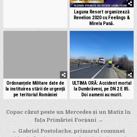
Laguna Resort organizează
Revelion 2020 cu Feelings &
Mirela Pană.
Ordonanțele Militare date de
ULTIMA ORĂ: Accident mortal
la instituirea stării de urgență
la Dumbrăveni, pe DN 2 E 85.
pe teritoriul României
Doi oameni au murit.
Navigare
Copac căzut peste un Mercedes și un Matiz în
în
fața Primăriei Focșani →
articole
← Gabriel Postolache, primarul comunei