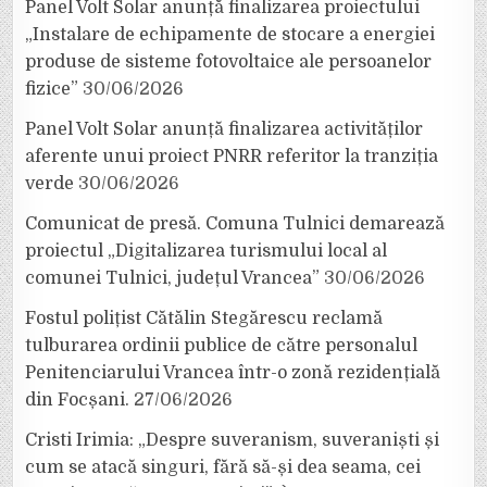
Panel Volt Solar anunță finalizarea proiectului
„Instalare de echipamente de stocare a energiei
produse de sisteme fotovoltaice ale persoanelor
fizice”
30/06/2026
Panel Volt Solar anunță finalizarea activităților
aferente unui proiect PNRR referitor la tranziția
verde
30/06/2026
Comunicat de presă. Comuna Tulnici demarează
proiectul „Digitalizarea turismului local al
comunei Tulnici, județul Vrancea”
30/06/2026
Fostul polițist Cătălin Stegărescu reclamă
tulburarea ordinii publice de către personalul
Penitenciarului Vrancea într-o zonă rezidențială
din Focșani.
27/06/2026
Cristi Irimia: „Despre suveranism, suveraniști și
cum se atacă singuri, fără să-și dea seama, cei