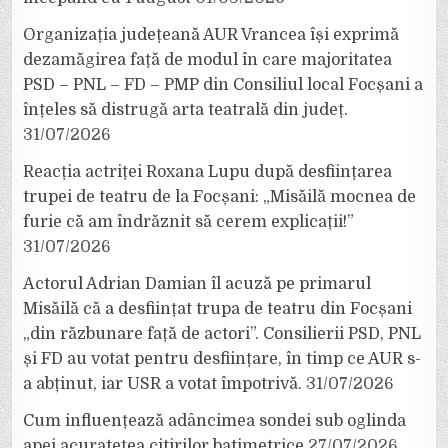
Organizația județeană AUR Vrancea își exprimă
dezamăgirea față de modul în care majoritatea
PSD – PNL – FD – PMP din Consiliul local Focșani a
înțeles să distrugă arta teatrală din județ.
31/07/2026
Reacția actriței Roxana Lupu după desființarea
trupei de teatru de la Focșani: „Misăilă mocnea de
furie că am îndrăznit să cerem explicații!”
31/07/2026
Actorul Adrian Damian îl acuză pe primarul
Misăilă că a desființat trupa de teatru din Focșani
„din răzbunare față de actori”. Consilierii PSD, PNL
și FD au votat pentru desființare, în timp ce AUR s-
a abținut, iar USR a votat împotrivă.
31/07/2026
Cum influențează adâncimea sondei sub oglinda
apei acuratețea citirilor batimetrice
27/07/2026