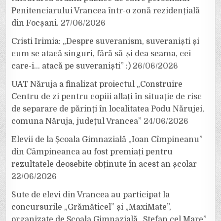
Penitenciarului Vrancea într-o zonă rezidențială
din Focșani.
27/06/2026
Cristi Irimia: „Despre suveranism, suveraniști și
cum se atacă singuri, fără să-și dea seama, cei
care-i… atacă pe suveraniști” :)
26/06/2026
UAT Năruja a finalizat proiectul „Construire
Centru de zi pentru copiii aflați în situație de risc
de separare de părinți în localitatea Podu Nărujei,
comuna Năruja, județul Vrancea”
24/06/2026
Elevii de la Școala Gimnazială „Ioan Cîmpineanu”
din Câmpineanca au fost premiați pentru
rezultatele deosebite obținute în acest an școlar
22/06/2026
Sute de elevi din Vrancea au participat la
concursurile „Grămăticel” și „MaxiMate”,
organizate de Școala Gimnazială „Ștefan cel Mare”