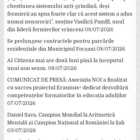
chestiunea sistemului anti-grindină, deși
fermierii au spus foarte clar că acest sistem a adus
numai nenorociri”, susține Vasilică Pamfil, unul
din liderii fermierilor vrânceni
08/07/2026
Se prelungesc contractele pentru parcările
rezidențiale din Municipiul Focșani
08/07/2026
AI Citizens mai are două luni până la începutul
unui nou sezon.
08/07/2026
COMUNICAT DE PRESĂ: Asociația NOI a finalizat
cu succes proiectul Erasmus+ dedicat dezvoltării
competențelor formatorilor în educația adulților
07/07/2026
Daniel Sava, Campion Mondial la Aritmetică
Mentală și Campion Național al României la Șah
03/07/2026