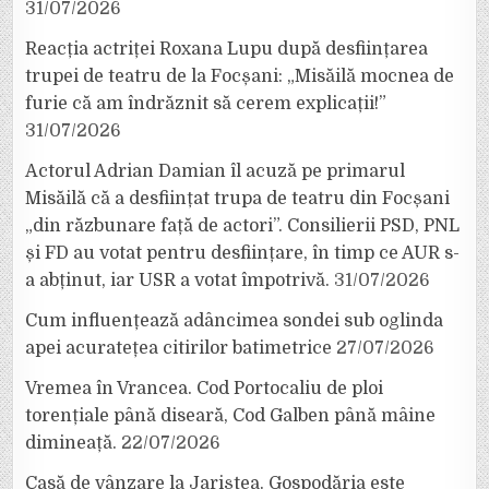
31/07/2026
Reacția actriței Roxana Lupu după desființarea
trupei de teatru de la Focșani: „Misăilă mocnea de
furie că am îndrăznit să cerem explicații!”
31/07/2026
Actorul Adrian Damian îl acuză pe primarul
Misăilă că a desființat trupa de teatru din Focșani
„din răzbunare față de actori”. Consilierii PSD, PNL
și FD au votat pentru desființare, în timp ce AUR s-
a abținut, iar USR a votat împotrivă.
31/07/2026
Cum influențează adâncimea sondei sub oglinda
apei acuratețea citirilor batimetrice
27/07/2026
Vremea în Vrancea. Cod Portocaliu de ploi
torențiale până diseară, Cod Galben până mâine
dimineață.
22/07/2026
Casă de vânzare la Jariștea. Gospodăria este