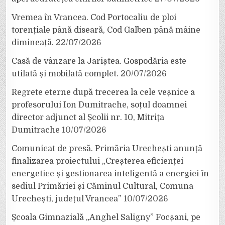
Vremea în Vrancea. Cod Portocaliu de ploi
torențiale până diseară, Cod Galben până mâine
dimineață.
22/07/2026
Casă de vânzare la Jariștea. Gospodăria este
utilată și mobilată complet.
20/07/2026
Regrete eterne după trecerea la cele veșnice a
profesorului Ion Dumitrache, soțul doamnei
director adjunct al Școlii nr. 10, Mitrița
Dumitrache
10/07/2026
Comunicat de presă. Primăria Urechești anunță
finalizarea proiectului „Creșterea eficienței
energetice și gestionarea inteligentă a energiei în
sediul Primăriei și Căminul Cultural, Comuna
Urechești, județul Vrancea”
10/07/2026
Școala Gimnazială „Anghel Saligny” Focșani, pe