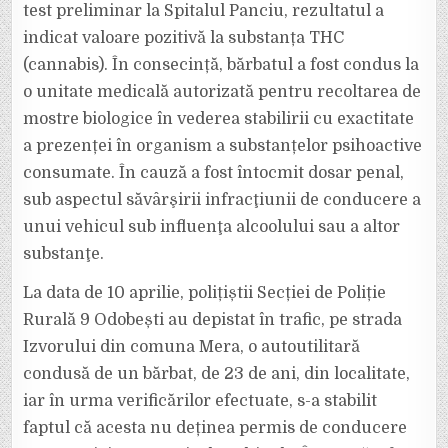
test preliminar la Spitalul Panciu, rezultatul a
indicat valoare pozitivă la substanța THC
(cannabis). În consecință, bărbatul a fost condus la
o unitate medicală autorizată pentru recoltarea de
mostre biologice în vederea stabilirii cu exactitate
a prezenței în organism a substanțelor psihoactive
consumate. În cauză a fost întocmit dosar penal,
sub aspectul săvârşirii infracţiunii de conducere a
unui vehicul sub influenţa alcoolului sau a altor
substanţe.
La data de 10 aprilie, polițiștii Secției de Poliție
Rurală 9 Odobești au depistat în trafic, pe strada
Izvorului din comuna Mera, o autoutilitară
condusă de un bărbat, de 23 de ani, din localitate,
iar în urma verificărilor efectuate, s-a stabilit
faptul că acesta nu deținea permis de conducere