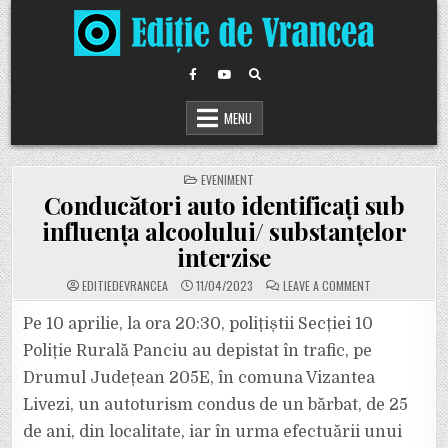
Skip
to
content
MENU
POSTED
EVENIMENT
IN
Conducători auto identificați sub
influența alcoolului/ substanțelor
interzise
ON
EDITIEDEVRANCEA
11/04/2023
LEAVE A COMMENT
CONDUCĂTORI
AUTO
IDENTIFICAȚI
Pe 10 aprilie, la ora 20:30, polițiștii Secției 10
SUB
INFLUENȚA
Poliție Rurală Panciu au depistat în trafic, pe
ALCOOLULUI/
SUBSTANȚELOR
Drumul Județean 205E, în comuna Vizantea
INTERZISE
Livezi, un autoturism condus de un bărbat, de 25
de ani, din localitate, iar în urma efectuării unui