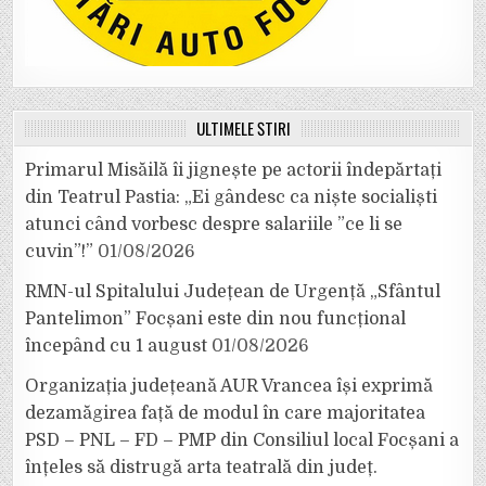
ULTIMELE ȘTIRI
Primarul Misăilă îi jignește pe actorii îndepărtați
din Teatrul Pastia: „Ei gândesc ca niște socialiști
atunci când vorbesc despre salariile ”ce li se
cuvin”!”
01/08/2026
RMN-ul Spitalului Județean de Urgență „Sfântul
Pantelimon” Focșani este din nou funcțional
începând cu 1 august
01/08/2026
Organizația județeană AUR Vrancea își exprimă
dezamăgirea față de modul în care majoritatea
PSD – PNL – FD – PMP din Consiliul local Focșani a
înțeles să distrugă arta teatrală din județ.