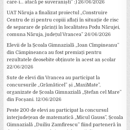
care-i… atacă pe suveraniști” :)
26/06/2026
UAT Năruja a finalizat proiectul „Construire
Centru de zi pentru copiii aflați în situație de risc
de separare de părinți în localitatea Podu Nărujei,
comuna Năruja, județul Vrancea”
24/06/2026
Elevii de la Școala Gimnazială „Ioan Cîmpineanu”
din Câmpineanca au fost premiați pentru
rezultatele deosebite obținute în acest an școlar
22/06/2026
Sute de elevi din Vrancea au participat la
concursurile „Grămăticel” și „MaxiMate”,
organizate de Școala Gimnazială „Ștefan cel Mare”
din Focșani.
12/06/2026
Peste 200 de elevi au participat la concursul
interjudețean de matematică „Micul Gauss”, Școala
Gimnazială „Duiliu Zamfirescu” fiind parteneră în