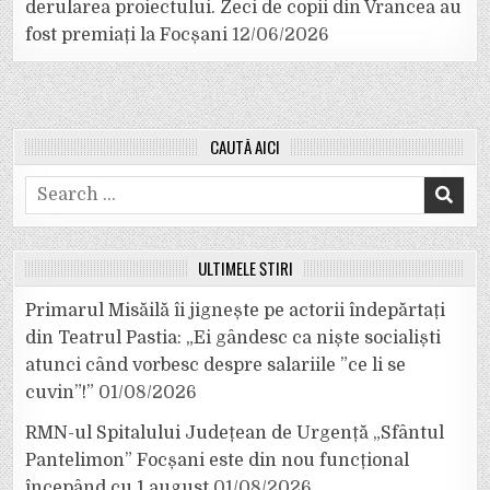
derularea proiectului. Zeci de copii din Vrancea au
fost premiați la Focșani
12/06/2026
CAUTĂ AICI
Search
for:
ULTIMELE ȘTIRI
Primarul Misăilă îi jignește pe actorii îndepărtați
din Teatrul Pastia: „Ei gândesc ca niște socialiști
atunci când vorbesc despre salariile ”ce li se
cuvin”!”
01/08/2026
RMN-ul Spitalului Județean de Urgență „Sfântul
Pantelimon” Focșani este din nou funcțional
începând cu 1 august
01/08/2026