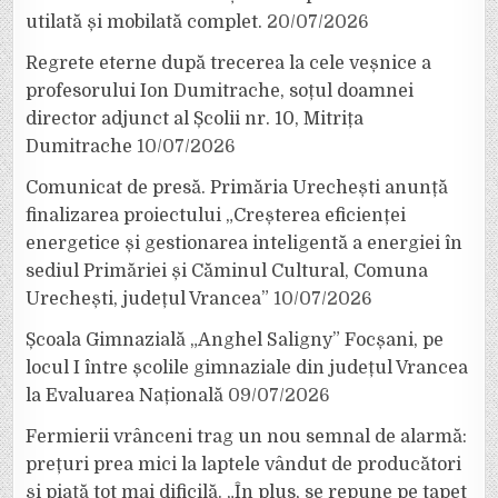
utilată și mobilată complet.
20/07/2026
Regrete eterne după trecerea la cele veșnice a
profesorului Ion Dumitrache, soțul doamnei
director adjunct al Școlii nr. 10, Mitrița
Dumitrache
10/07/2026
Comunicat de presă. Primăria Urechești anunță
finalizarea proiectului „Creșterea eficienței
energetice și gestionarea inteligentă a energiei în
sediul Primăriei și Căminul Cultural, Comuna
Urechești, județul Vrancea”
10/07/2026
Școala Gimnazială „Anghel Saligny” Focșani, pe
locul I între școlile gimnaziale din județul Vrancea
la Evaluarea Națională
09/07/2026
Fermierii vrânceni trag un nou semnal de alarmă:
prețuri prea mici la laptele vândut de producători
și piață tot mai dificilă. „În plus, se repune pe tapet