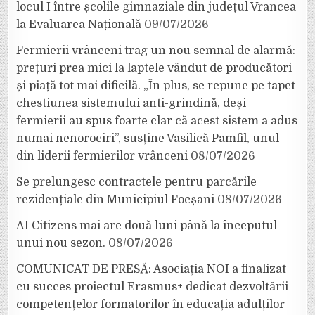
locul I între școlile gimnaziale din județul Vrancea
la Evaluarea Națională
09/07/2026
Fermierii vrânceni trag un nou semnal de alarmă:
prețuri prea mici la laptele vândut de producători
și piață tot mai dificilă. „În plus, se repune pe tapet
chestiunea sistemului anti-grindină, deși
fermierii au spus foarte clar că acest sistem a adus
numai nenorociri”, susține Vasilică Pamfil, unul
din liderii fermierilor vrânceni
08/07/2026
Se prelungesc contractele pentru parcările
rezidențiale din Municipiul Focșani
08/07/2026
AI Citizens mai are două luni până la începutul
unui nou sezon.
08/07/2026
COMUNICAT DE PRESĂ: Asociația NOI a finalizat
cu succes proiectul Erasmus+ dedicat dezvoltării
competențelor formatorilor în educația adulților