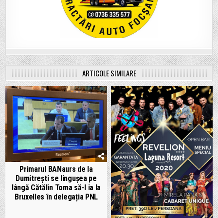
ARTICOLE SIMILARE
Primarul BANaurs de la
Dumitrești se lingușea pe
lângă Cătălin Toma să-l ia la
Bruxelles în delegația PNL