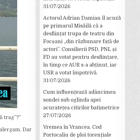
31/07/2026
Actorul Adrian Damian îl acuză
pe primarul Misăilă că a
desființat trupa de teatru din
Focșani „din răzbunare față de
actori”. Consilierii PSD, PNL și
FD au votat pentru desființare,
în timp ce AUR s-a abținut, iar
USR a votat împotrivă.
31/07/2026
Cum influențează adâncimea
sondei sub oglinda apei
acuratețea citirilor batimetrice
27/07/2026
ă trag”?”
Vremea în Vrancea. Cod
ă alergam. Dar
Portocaliu de ploi torențiale