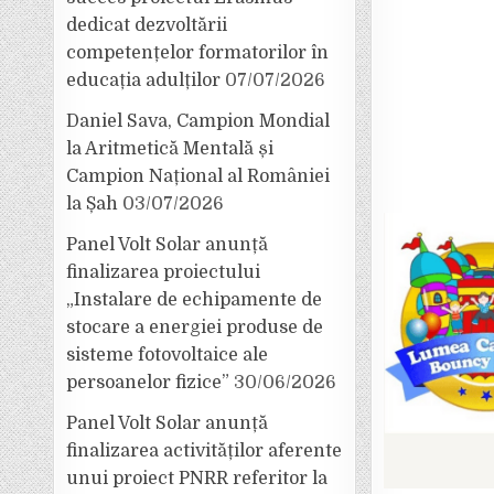
dedicat dezvoltării
competențelor formatorilor în
educația adulților
07/07/2026
Daniel Sava, Campion Mondial
la Aritmetică Mentală și
Campion Național al României
la Șah
03/07/2026
Panel Volt Solar anunță
finalizarea proiectului
„Instalare de echipamente de
stocare a energiei produse de
sisteme fotovoltaice ale
persoanelor fizice”
30/06/2026
Panel Volt Solar anunță
finalizarea activităților aferente
unui proiect PNRR referitor la