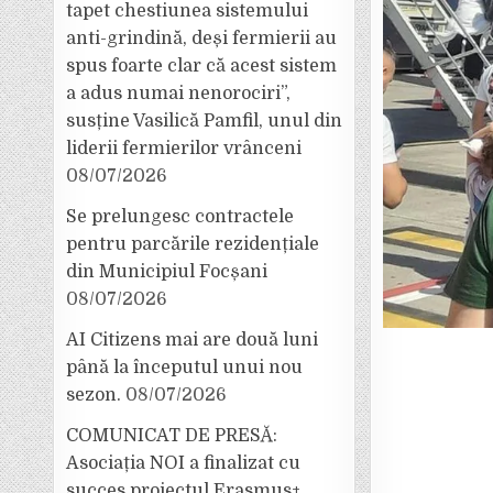
tapet chestiunea sistemului
anti-grindină, deși fermierii au
spus foarte clar că acest sistem
a adus numai nenorociri”,
susține Vasilică Pamfil, unul din
liderii fermierilor vrânceni
08/07/2026
Se prelungesc contractele
pentru parcările rezidențiale
din Municipiul Focșani
08/07/2026
AI Citizens mai are două luni
până la începutul unui nou
sezon.
08/07/2026
COMUNICAT DE PRESĂ:
Asociația NOI a finalizat cu
succes proiectul Erasmus+