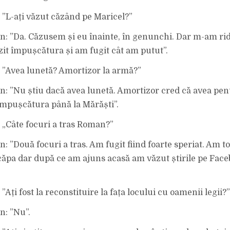
: ”L-ați văzut căzând pe Maricel?”
on: ”Da. Căzusem și eu înainte, în genunchi. Dar m-am rid
zit împușcătura și am fugit cât am putut”.
a: ”Avea lunetă? Amortizor la armă?”
on: ”Nu știu dacă avea lunetă. Amortizor cred că avea pent
 împușcătura până la Mărăști”.
: „Câte focuri a tras Roman?”
n: ”Două focuri a tras. Am fugit fiind foarte speriat. Am to
căpa dar după ce am ajuns acasă am văzut știrile pe Face
: ”Ați fost la reconstituire la fața locului cu oamenii legii?”
n: ”Nu”.