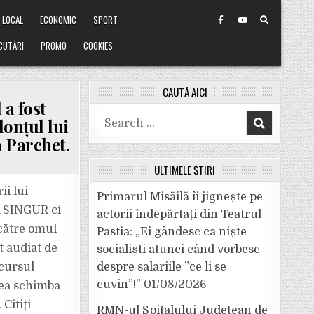
LOCAL
ECONOMIC
SPORT
CUTĂRI
PROMO
COOKIES
CAUTĂ AICI
 a fost
Search
onțul lui
for:
a Parchet.
ULTIMELE ȘTIRI
ii lui
Primarul Misăilă îi jignește pe
A SINGUR ci
actorii îndepărtați din Teatrul
către omul
Pastia: „Ei gândesc ca niște
t audiat de
socialiști atunci când vorbesc
ecursul
despre salariile ”ce li se
cuvin”!”
01/08/2026
tea schimba
Citiți
RMN-ul Spitalului Județean de