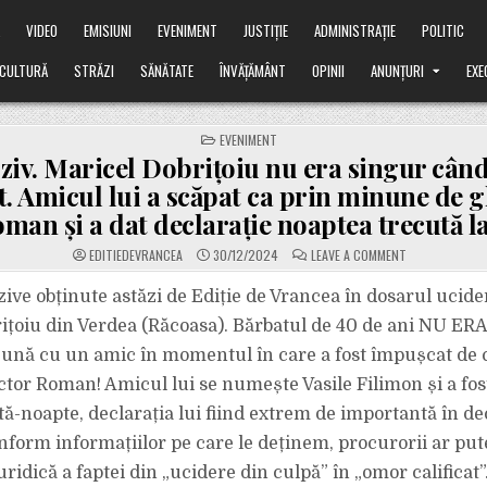
Ă
VIDEO
EMISIUNI
EVENIMENT
JUSTIȚIE
ADMINISTRAȚIE
POLITIC
CULTURĂ
STRĂZI
SĂNĂTATE
ÎNVĂȚĂMÂNT
OPINII
ANUNȚURI
EXE
POSTED
EVENIMENT
IN
ziv. Maricel Dobrițoiu nu era singur când
. Amicul lui a scăpat ca prin minune de gl
man și a dat declarație noaptea trecută l
ON
EDITIEDEVRANCEA
30/12/2024
LEAVE A COMMENT
EXPLOZIV.
MARICEL
DOBRIȚOIU
zive obținute astăzi de Ediție de Vrancea în dosarul ucider
NU
ERA
ițoiu din Verdea (Răcoasa). Bărbatul de 40 de ani NU ER
SINGUR
CÂND
eună cu un amic în momentul în care a fost împușcat de 
A
FOST
ictor Roman! Amicul lui se numește Vasile Filimon și a fos
ÎMPUȘCAT.
AMICUL
LUI
tă-noapte, declarația lui fiind extrem de importantă în d
A
SCĂPAT
nform informațiilor pe care le deținem, procurorii ar pu
CA
PRIN
ridică a faptei din „ucidere din culpă” în „omor calificat”. 
MINUNE