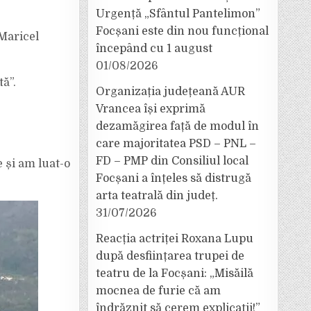
Urgență „Sfântul Pantelimon”
Focșani este din nou funcțional
 Maricel
începând cu 1 august
01/08/2026
tă”.
Organizația județeană AUR
Vrancea își exprimă
dezamăgirea față de modul în
care majoritatea PSD – PNL –
FD – PMP din Consiliul local
 și am luat-o
Focșani a înțeles să distrugă
arta teatrală din județ.
31/07/2026
Reacția actriței Roxana Lupu
după desființarea trupei de
teatru de la Focșani: „Misăilă
mocnea de furie că am
îndrăznit să cerem explicații!”