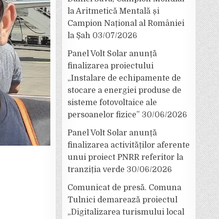
la Aritmetică Mentală și
Campion Național al României
la Șah
03/07/2026
Panel Volt Solar anunță
finalizarea proiectului
„Instalare de echipamente de
stocare a energiei produse de
sisteme fotovoltaice ale
persoanelor fizice”
30/06/2026
Panel Volt Solar anunță
finalizarea activităților aferente
unui proiect PNRR referitor la
tranziția verde
30/06/2026
Comunicat de presă. Comuna
Tulnici demarează proiectul
„Digitalizarea turismului local