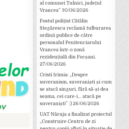
al comunei Tulnici, județul
Vrancea”
30/06/2026
Fostul polițist Cătălin
Stegărescu reclamă tulburarea
ordinii publice de către
personalul Penitenciarului
Vrancea într-o zonă
rezidențială din Focșani.
27/06/2026
Cristi Irimia: „Despre
suveranism, suveraniști și cum
se atacă singuri, fără să-și dea
seama, cei care-i… atacă pe
suveraniști” :)
26/06/2026
UAT Năruja a finalizat proiectul
„Construire Centru de zi
pentru copiii aflați în situație de