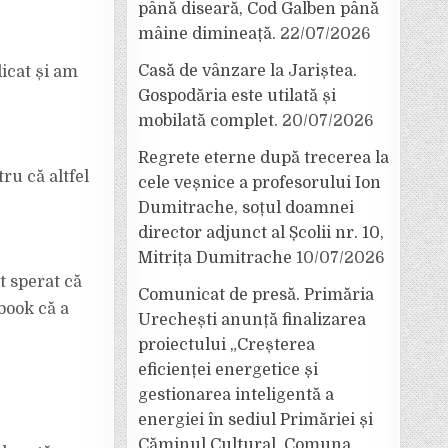
până diseară, Cod Galben până
mâine dimineață.
22/07/2026
Casă de vânzare la Jariștea.
icat și am
Gospodăria este utilată și
mobilată complet.
20/07/2026
Regrete eterne după trecerea la
ru că altfel
cele veșnice a profesorului Ion
Dumitrache, soțul doamnei
director adjunct al Școlii nr. 10,
Mitrița Dumitrache
10/07/2026
t sperat că
Comunicat de presă. Primăria
book că a
Urechești anunță finalizarea
proiectului „Creșterea
eficienței energetice și
gestionarea inteligentă a
energiei în sediul Primăriei și
Căminul Cultural, Comuna