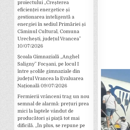
proiectului „Creșterea
eficienței energetice și
gestionarea inteligentă a
energiei în sediul Primăriei și
Căminul Cultural, Comuna
Urechești, județul Vrancea”
10/07/2026
Școala Gimnazială „Anghel
Saligny” Focșani, pe locul I
între școlile gimnaziale din
județul Vrancea la Evaluarea
Națională
09/07/2026
Fermierii vrânceni trag un nou
semnal de alarmă: prețuri prea
mici la laptele vândut de
producători și piață tot mai
dificilă. „În plus, se repune pe