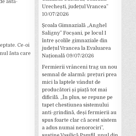
de astă-
Urechești, județul Vrancea”
10/07/2026
Școala Gimnazială „Anghel
Saligny” Focșani, pe locul I
între școlile gimnaziale din
eptate. Ce-oi
județul Vrancea la Evaluarea
mul ăsta care
Națională
09/07/2026
Fermierii vrânceni trag un nou
semnal de alarmă: prețuri prea
mici la laptele vândut de
producători și piață tot mai
dificilă. „În plus, se repune pe
tapet chestiunea sistemului
anti-grindină, deși fermierii au
spus foarte clar că acest sistem
a adus numai nenorociri”,
susține Vasilică Pamfil, unul din