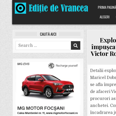
Skip
PRIMA PAGIN
to
content
ALEGERI
CAUTĂ AICI
Explo
Search
împușcat
for:
Victor Ro
Detalii explo
Maricel Dobr
se afla împr
de afaceri V
procurori as
anchetei. Co
încadrarea ju