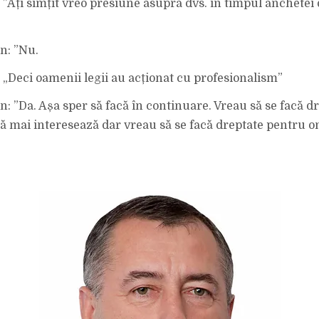
: ”Ați simțit vreo presiune asupra dvs. în timpul anchetei 
n: ”Nu.
: „Deci oamenii legii au acționat cu profesionalism”
n: ”Da. Așa sper să facă în continuare. Vreau să se facă dr
ă mai interesează dar vreau să se facă dreptate pentru o