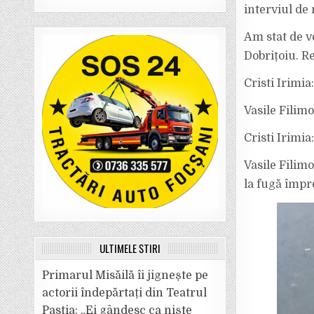
interviul de 
Am stat de vo
Dobrițoiu. R
Cristi Irimia
Vasile Filim
Cristi Irimi
Vasile Filim
la fugă împr
ULTIMELE ȘTIRI
Primarul Misăilă îi jignește pe
actorii îndepărtați din Teatrul
Pastia: „Ei gândesc ca niște