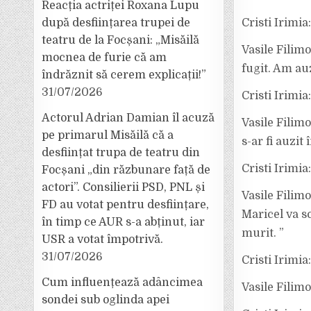
Reacția actriței Roxana Lupu
după desființarea trupei de
Cristi Irimia
teatru de la Focșani: „Misăilă
Vasile Filim
mocnea de furie că am
fugit. Am au
îndrăznit să cerem explicații!”
31/07/2026
Cristi Irimi
Actorul Adrian Damian îl acuză
Vasile Filim
pe primarul Misăilă că a
s-ar fi auzit
desființat trupa de teatru din
Cristi Irimia
Focșani „din răzbunare față de
actori”. Consilierii PSD, PNL și
Vasile Filimo
FD au votat pentru desființare,
Maricel va s
în timp ce AUR s-a abținut, iar
murit. ”
USR a votat împotrivă.
31/07/2026
Cristi Irimia
Cum influențează adâncimea
Vasile Filimo
sondei sub oglinda apei