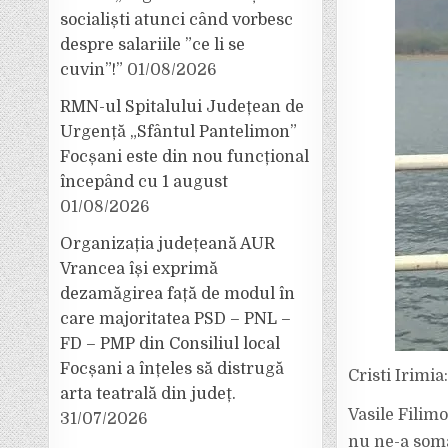
socialiști atunci când vorbesc
despre salariile ”ce li se
cuvin”!”
01/08/2026
RMN-ul Spitalului Județean de
Urgență „Sfântul Pantelimon”
Focșani este din nou funcțional
începând cu 1 august
01/08/2026
Organizația județeană AUR
Vrancea își exprimă
dezamăgirea față de modul în
care majoritatea PSD – PNL –
FD – PMP din Consiliul local
Focșani a înțeles să distrugă
Cristi Irimia
arta teatrală din județ.
Vasile Filimo
31/07/2026
nu ne-a soma