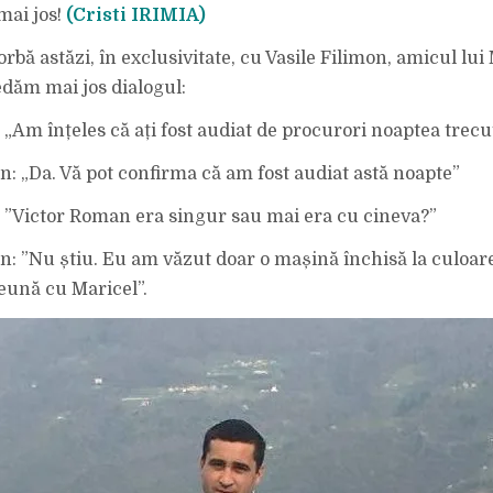
DE
mai jos!
(Cristi IRIMIA)
GLONȚUL
LUI
VICTOR
ROMAN
rbă astăzi, în exclusivitate, cu Vasile Filimon, amicul lui
ȘI
A
edăm mai jos dialogul:
DAT
DECLARAȚIE
NOAPTEA
: „Am înțeles că ați fost audiat de procurori noaptea trecu
TRECUTĂ
LA
PARCHET.
on: „Da. Vă pot confirma că am fost audiat astă noapte”
a: ”Victor Roman era singur sau mai era cu cineva?”
on: ”Nu știu. Eu am văzut doar o mașină închisă la culoare
eună cu Maricel”.