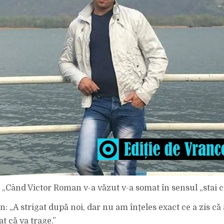
: „Când Victor Roman v-a văzut v-a somat în sensul „stai c
n: „A strigat după noi, dar nu am înțeles exact ce a zis c
t că va trage.”