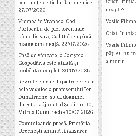
Cristi Irimia
acuratețea citirilor batimetrice
noapte?
27/07/2026
Vremea în Vrancea. Cod
Vasile Filimo
Portocaliu de ploi torențiale
Cristi Irimia
până diseară, Cod Galben până
mâine dimineață.
22/07/2026
Vasile Filimo
păți eu nu m
Casă de vânzare la Jariștea.
a murit”.
Gospodăria este utilată și
mobilată complet.
20/07/2026
Regrete eterne după trecerea la
cele veșnice a profesorului Ion
Dumitrache, soțul doamnei
director adjunct al Școlii nr. 10,
Mitrița Dumitrache
10/07/2026
Comunicat de presă. Primăria
Urechești anunță finalizarea