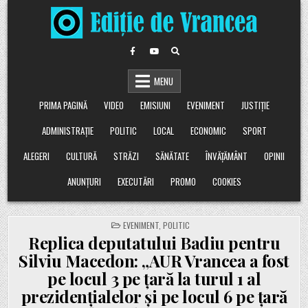
Skip
to
content
MENU
PRIMA PAGINĂ
VIDEO
EMISIUNI
EVENIMENT
JUSTIȚIE
ADMINISTRAȚIE
POLITIC
LOCAL
ECONOMIC
SPORT
ALEGERI
CULTURĂ
STRĂZI
SĂNĂTATE
ÎNVĂȚĂMÂNT
OPINII
ANUNȚURI
EXECUTĂRI
PROMO
COOKIES
POSTED
EVENIMENT
,
POLITIC
IN
Replica deputatului Badiu pentru
Silviu Macedon: „AUR Vrancea a fost
pe locul 3 pe țară la turul 1 al
prezidențialelor și pe locul 6 pe țară