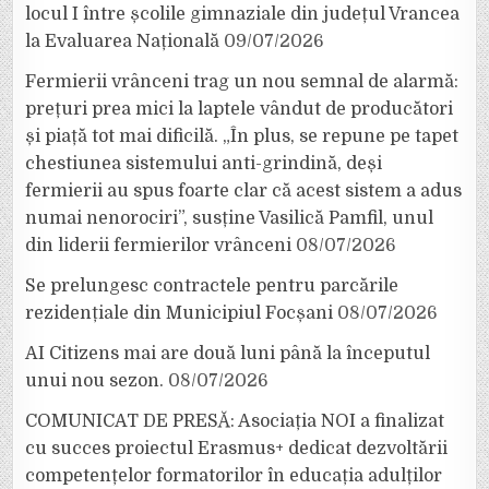
locul I între școlile gimnaziale din județul Vrancea
la Evaluarea Națională
09/07/2026
Fermierii vrânceni trag un nou semnal de alarmă:
prețuri prea mici la laptele vândut de producători
și piață tot mai dificilă. „În plus, se repune pe tapet
chestiunea sistemului anti-grindină, deși
fermierii au spus foarte clar că acest sistem a adus
numai nenorociri”, susține Vasilică Pamfil, unul
din liderii fermierilor vrânceni
08/07/2026
Se prelungesc contractele pentru parcările
rezidențiale din Municipiul Focșani
08/07/2026
AI Citizens mai are două luni până la începutul
unui nou sezon.
08/07/2026
COMUNICAT DE PRESĂ: Asociația NOI a finalizat
cu succes proiectul Erasmus+ dedicat dezvoltării
competențelor formatorilor în educația adulților