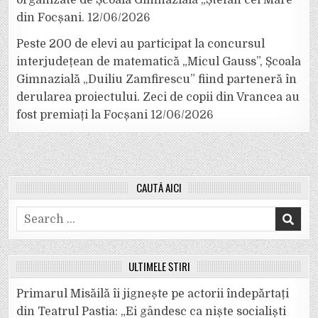
organizate de Școala Gimnazială „Ștefan cel Mare”
din Focșani.
12/06/2026
Peste 200 de elevi au participat la concursul
interjudețean de matematică „Micul Gauss”, Școala
Gimnazială „Duiliu Zamfirescu” fiind parteneră în
derularea proiectului. Zeci de copii din Vrancea au
fost premiați la Focșani
12/06/2026
CAUTĂ AICI
Search
for:
ULTIMELE ȘTIRI
Primarul Misăilă îi jignește pe actorii îndepărtați
din Teatrul Pastia: „Ei gândesc ca niște socialiști