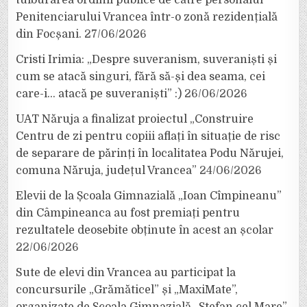
tulburarea ordinii publice de către personalul
Penitenciarului Vrancea într-o zonă rezidențială
din Focșani.
27/06/2026
Cristi Irimia: „Despre suveranism, suveraniști și
cum se atacă singuri, fără să-și dea seama, cei
care-i… atacă pe suveraniști” :)
26/06/2026
UAT Năruja a finalizat proiectul „Construire
Centru de zi pentru copiii aflați în situație de risc
de separare de părinți în localitatea Podu Nărujei,
comuna Năruja, județul Vrancea”
24/06/2026
Elevii de la Școala Gimnazială „Ioan Cîmpineanu”
din Câmpineanca au fost premiați pentru
rezultatele deosebite obținute în acest an școlar
22/06/2026
Sute de elevi din Vrancea au participat la
concursurile „Grămăticel” și „MaxiMate”,