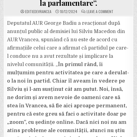
la parlamentare”.
ON
EDITIEDEVRANCEA
18/12/2024
LEAVE A COMMENT
REPLICA
DEPUTATULUI
BADIU
Deputatul AUR George Badiu a reacționat după
PENTRU
SILVIU
anunțul public al demisiei lui Silviu Macedon din
MACEDON:
„AUR
AUR Vrancea, spunând că nu este de acord cu
VRANCEA
A
afirmațiile celui care a afirmat că partidul pe care-
FOST
PE
LOCUL
l conduce nu a avut rezultate și implicare la
3
PE
nivelul comunității. „
În primul rând, îi
ȚARĂ
LA
mulțumim pentru activitatea pe care a derulat-
TURUL
1
o la noi în partid. Chiar îl aveam în vedere pe
AL
PREZIDENȚIALE
ȘI
Silviu și l-am susținut cât am putut. Noi, însă,
PE
LOCUL
ne dorim și avem nevoie de oameni care să
6
PE
stea în Vrancea, să fie aici aproape permanent,
ȚARĂ
LA
pentru că este greu să faci o activitate doar pe
PARLAMENTARE”
„zoom”, cu ședințe online. Dacă nici noi nu am
atins probleme ale comunității, atunci nu știu