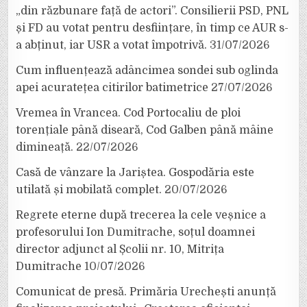
„din răzbunare față de actori”. Consilierii PSD, PNL
și FD au votat pentru desființare, în timp ce AUR s-
a abținut, iar USR a votat împotrivă.
31/07/2026
Cum influențează adâncimea sondei sub oglinda
apei acuratețea citirilor batimetrice
27/07/2026
Vremea în Vrancea. Cod Portocaliu de ploi
torențiale până diseară, Cod Galben până mâine
dimineață.
22/07/2026
Casă de vânzare la Jariștea. Gospodăria este
utilată și mobilată complet.
20/07/2026
Regrete eterne după trecerea la cele veșnice a
profesorului Ion Dumitrache, soțul doamnei
director adjunct al Școlii nr. 10, Mitrița
Dumitrache
10/07/2026
Comunicat de presă. Primăria Urechești anunță