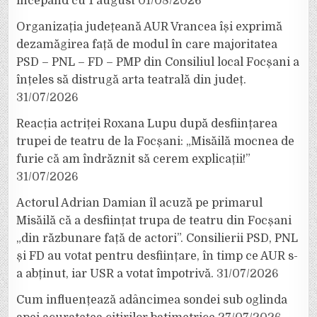
începând cu 1 august
01/08/2026
Organizația județeană AUR Vrancea își exprimă
dezamăgirea față de modul în care majoritatea
PSD – PNL – FD – PMP din Consiliul local Focșani a
înțeles să distrugă arta teatrală din județ.
31/07/2026
Reacția actriței Roxana Lupu după desființarea
trupei de teatru de la Focșani: „Misăilă mocnea de
furie că am îndrăznit să cerem explicații!”
31/07/2026
Actorul Adrian Damian îl acuză pe primarul
Misăilă că a desființat trupa de teatru din Focșani
„din răzbunare față de actori”. Consilierii PSD, PNL
și FD au votat pentru desființare, în timp ce AUR s-
a abținut, iar USR a votat împotrivă.
31/07/2026
Cum influențează adâncimea sondei sub oglinda