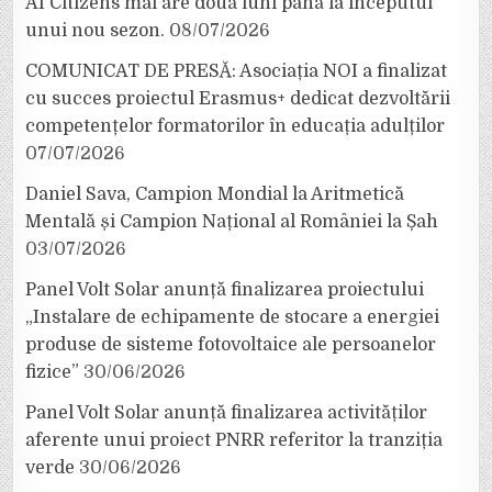
AI Citizens mai are două luni până la începutul
unui nou sezon.
08/07/2026
COMUNICAT DE PRESĂ: Asociația NOI a finalizat
cu succes proiectul Erasmus+ dedicat dezvoltării
competențelor formatorilor în educația adulților
07/07/2026
Daniel Sava, Campion Mondial la Aritmetică
Mentală și Campion Național al României la Șah
03/07/2026
Panel Volt Solar anunță finalizarea proiectului
„Instalare de echipamente de stocare a energiei
produse de sisteme fotovoltaice ale persoanelor
fizice”
30/06/2026
Panel Volt Solar anunță finalizarea activităților
aferente unui proiect PNRR referitor la tranziția
verde
30/06/2026