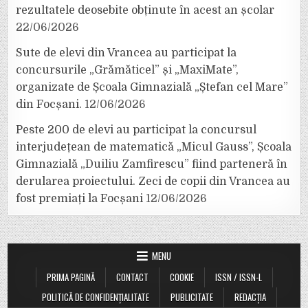
rezultatele deosebite obținute în acest an școlar
22/06/2026
Sute de elevi din Vrancea au participat la
concursurile „Grămăticel” și „MaxiMate”,
organizate de Școala Gimnazială „Ștefan cel Mare”
din Focșani.
12/06/2026
Peste 200 de elevi au participat la concursul
interjudețean de matematică „Micul Gauss”, Școala
Gimnazială „Duiliu Zamfirescu” fiind parteneră în
derularea proiectului. Zeci de copii din Vrancea au
fost premiați la Focșani
12/06/2026
MENU
PRIMA PAGINĂ
CONTACT
COOKIE
ISSN / ISSN-L
POLITICĂ DE CONFIDENȚIALITATE
PUBLICITATE
REDACȚIA