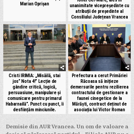
Marian Oprișan
unanimitate vicepreședinte cu
atribuții de președinte al
Consiliului Județean Vrancea
Cristi IRIMIA: „Misăilă, stai
Prefectura a cerut Primăriei
jos” Nota 4!” Lecție de
Răcoasa să inițieze
gândire critică, logică,
demersurile pentru rezilierea
persuasiune, manipulare și
contractului de gestionare a
comunicare pentru primarul
faunei cinegetice de la
Habarnailă”. Punct cu punct, îi
Mărăști, contract deținut de
desființăm minciunile.
asociația lui Victor Roman
Navigare
Demisie din AUR Vrancea. Un om de valoare a