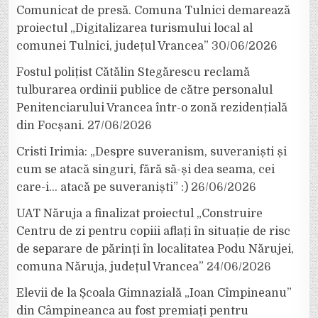
Comunicat de presă. Comuna Tulnici demarează
proiectul „Digitalizarea turismului local al
comunei Tulnici, județul Vrancea”
30/06/2026
Fostul polițist Cătălin Stegărescu reclamă
tulburarea ordinii publice de către personalul
Penitenciarului Vrancea într-o zonă rezidențială
din Focșani.
27/06/2026
Cristi Irimia: „Despre suveranism, suveraniști și
cum se atacă singuri, fără să-și dea seama, cei
care-i… atacă pe suveraniști” :)
26/06/2026
UAT Năruja a finalizat proiectul „Construire
Centru de zi pentru copiii aflați în situație de risc
de separare de părinți în localitatea Podu Nărujei,
comuna Năruja, județul Vrancea”
24/06/2026
Elevii de la Școala Gimnazială „Ioan Cîmpineanu”
din Câmpineanca au fost premiați pentru