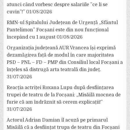
atunci când vorbesc despre salariile ”ce li se
cuvin”!”
01/08/2026
RMN-ul Spitalului Județean de Urgență „Sfântul
Pantelimon” Focșani este din nou funcțional
începând cu 1 august
01/08/2026
Organizația județeană AUR Vrancea își exprimă
dezamăgirea față de modul în care majoritatea
PSD – PNL – FD – PMP din Consiliul local Focșani a
înțeles să distrugă arta teatrală din județ.
31/07/2026
Reacția actriței Roxana Lupu după desființarea
trupei de teatru de la Focșani: „Misăilă mocnea de
furie că am îndrăznit să cerem explicații!”
31/07/2026
Actorul Adrian Damian îl acuză pe primarul
Misăilă că a desființat trupa de teatru din Focșani