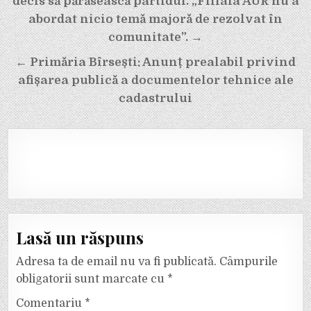
în
decis să părăsească partidul. „Filiala AUR nu a
articole
abordat nicio temă majoră de rezolvat în
comunitate”. →
← Primăria Bîrsești: Anunț prealabil privind
afișarea publică a documentelor tehnice ale
cadastrului
Lasă un răspuns
Adresa ta de email nu va fi publicată.
Câmpurile
obligatorii sunt marcate cu
*
Comentariu
*