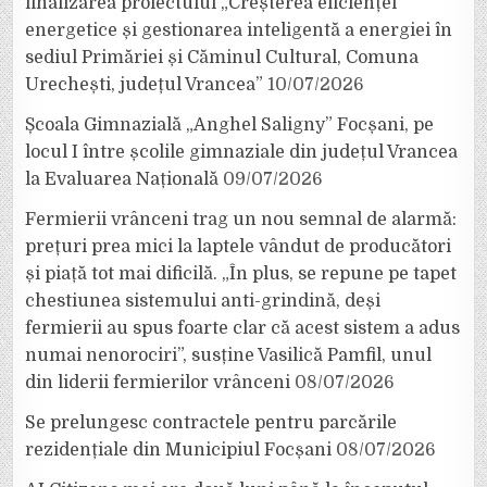
finalizarea proiectului „Creșterea eficienței
energetice și gestionarea inteligentă a energiei în
sediul Primăriei și Căminul Cultural, Comuna
Urechești, județul Vrancea”
10/07/2026
Școala Gimnazială „Anghel Saligny” Focșani, pe
locul I între școlile gimnaziale din județul Vrancea
la Evaluarea Națională
09/07/2026
Fermierii vrânceni trag un nou semnal de alarmă:
prețuri prea mici la laptele vândut de producători
și piață tot mai dificilă. „În plus, se repune pe tapet
chestiunea sistemului anti-grindină, deși
fermierii au spus foarte clar că acest sistem a adus
numai nenorociri”, susține Vasilică Pamfil, unul
din liderii fermierilor vrânceni
08/07/2026
Se prelungesc contractele pentru parcările
rezidențiale din Municipiul Focșani
08/07/2026