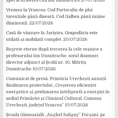
apei acuratețea citirilor batimetrice
27/07/2026
Vremea în Vrancea. Cod Portocaliu de ploi
torențiale până diseară, Cod Galben până mâine
dimineață.
22/07/2026
Casă de vânzare la Jariștea. Gospodăria este
utilată și mobilată complet.
20/07/2026
Regrete eterne după trecerea la cele veșnice a
profesorului Ion Dumitrache, soțul doamnei
director adjunct al Școlii nr. 10, Mitrița
Dumitrache
10/07/2026
Comunicat de presă. Primăria Urechești anunță
finalizarea proiectului „Creșterea eficienței
energetice și gestionarea inteligentă a energiei în
sediul Primăriei și Căminul Cultural, Comuna
Urechești, județul Vrancea”
10/07/2026
Școala Gimnazială „Anghel Saligny” Focșani, pe