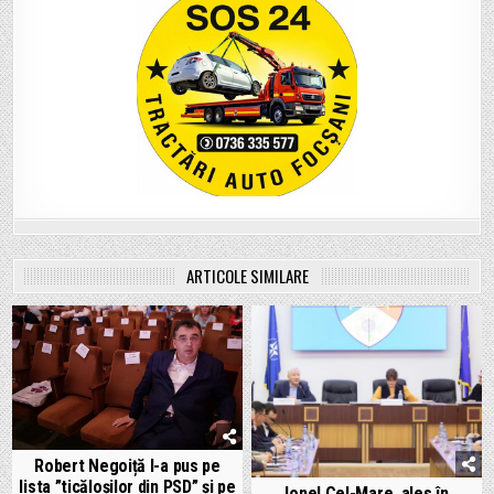
ARTICOLE SIMILARE
Robert Negoiță l-a pus pe
lista ”ticăloșilor din PSD” și pe
Ionel Cel-Mare, ales în