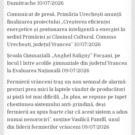
Dumitrache
10/07/2026
Comunicat de presă. Primăria Urechești anunță
finalizarea proiectului „Creșterea eficienței
energetice și gestionarea inteligentă a energiei în
sediul Primăriei și Căminul Cultural, Comuna
Urechești, județul Vrancea”
10/07/2026
Școala Gimnazială „Anghel Saligny” Focșani, pe
locul I între școlile gimnaziale din județul Vrancea
la Evaluarea Națională
09/07/2026
Fermierii vrânceni trag un nou semnal de alarmă:
prețuri prea mici la laptele vândut de producători
și piață tot mai dificilă. „În plus, se repune pe tapet
chestiunea sistemului anti-grindină, deși
fermierii au spus foarte clar că acest sistem a adus
numai nenorociri”, susține Vasilică Pamfil, unul
din liderii fermierilor vrânceni
08/07/2026