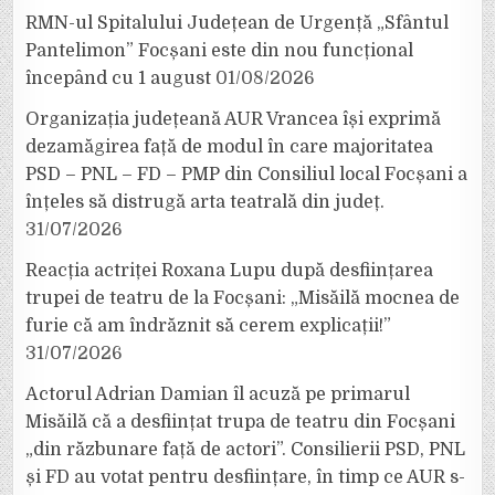
RMN-ul Spitalului Județean de Urgență „Sfântul
Pantelimon” Focșani este din nou funcțional
începând cu 1 august
01/08/2026
Organizația județeană AUR Vrancea își exprimă
dezamăgirea față de modul în care majoritatea
PSD – PNL – FD – PMP din Consiliul local Focșani a
înțeles să distrugă arta teatrală din județ.
31/07/2026
Reacția actriței Roxana Lupu după desființarea
trupei de teatru de la Focșani: „Misăilă mocnea de
furie că am îndrăznit să cerem explicații!”
31/07/2026
Actorul Adrian Damian îl acuză pe primarul
Misăilă că a desființat trupa de teatru din Focșani
„din răzbunare față de actori”. Consilierii PSD, PNL
și FD au votat pentru desființare, în timp ce AUR s-