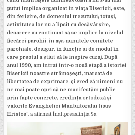
când înaintașele dumneavoastră nu s-au mai
putut implica organizat în viața Bisericii, este,
din fericire, de domeniul trecutului; totuși,
activitatea lor nu a lipsit cu desăvârșire,
deoarece au continuat să se implice la nivelul
fiecărei parohii, în așa-numitele comitete
parohiale, desigur, în funcție și de modul în
care preotul a știut să le inspire curaj. După
anul 1990, am intrat într-o nouă etapă a istoriei
Bisericii noastre strămoșești, marcată de
libertatea de exprimare, și cred că nimeni nu
ne mai poate opri să ne manifestăm public,
prin fapte concrete, credința ortodoxă și
valorile Evangheliei Mântuitorului Iisus
Hristos
”, a afirmat Înaltpreasfinția Sa.