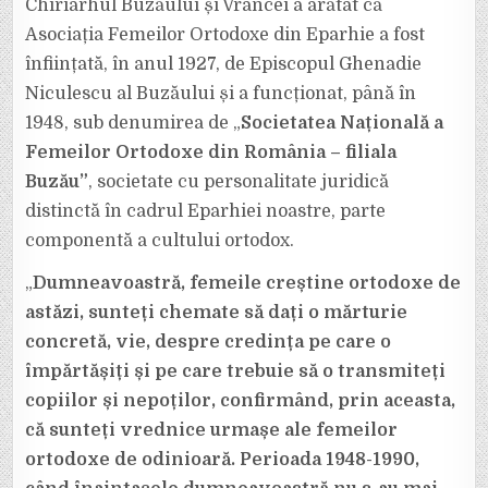
Chiriarhul Buzăului și Vrancei a arătat că
Asociația Femeilor Ortodoxe din Eparhie a fost
înființată, în anul 1927, de Episcopul Ghenadie
Niculescu al Buzăului și a funcționat, până în
1948, sub denumirea de „
Societatea Națională a
Femeilor Ortodoxe din România – filiala
Buzău”
, societate cu personalitate juridică
distinctă în cadrul Eparhiei noastre, parte
componentă a cultului ortodox.
„
Dumneavoastră, femeile creștine ortodoxe de
astăzi, sunteți chemate să dați o mărturie
concretă, vie, despre credința pe care o
împărtășiți și pe care trebuie să o transmiteți
copiilor și nepoților, confirmând, prin aceasta,
că sunteți vrednice urmașe ale femeilor
ortodoxe de odinioară. Perioada 1948-1990,