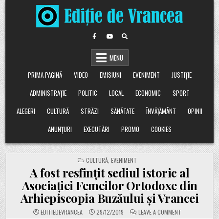
Skip
to
content
MENU
PRIMA PAGINĂ
VIDEO
EMISIUNI
EVENIMENT
JUSTIȚIE
ADMINISTRAȚIE
POLITIC
LOCAL
ECONOMIC
SPORT
ALEGERI
CULTURĂ
STRĂZI
SĂNĂTATE
ÎNVĂȚĂMÂNT
OPINII
ANUNȚURI
EXECUTĂRI
PROMO
COOKIES
POSTED
CULTURĂ
,
EVENIMENT
IN
A fost resfințit sediul istoric al
Asociației Femeilor Ortodoxe din
Arhiepiscopia Buzăului și Vrancei
ON
EDITIEDEVRANCEA
29/12/2019
LEAVE A COMMENT
A