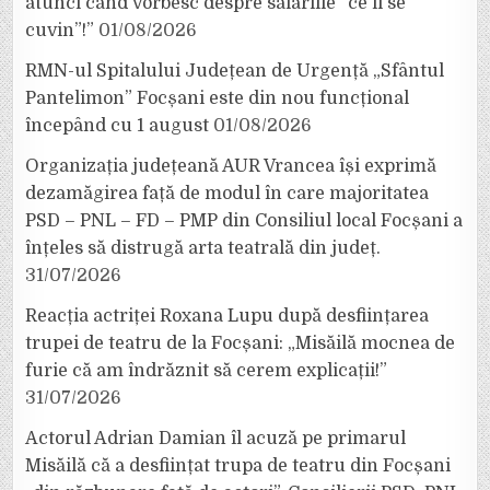
atunci când vorbesc despre salariile ”ce li se
cuvin”!”
01/08/2026
RMN-ul Spitalului Județean de Urgență „Sfântul
Pantelimon” Focșani este din nou funcțional
începând cu 1 august
01/08/2026
Organizația județeană AUR Vrancea își exprimă
dezamăgirea față de modul în care majoritatea
PSD – PNL – FD – PMP din Consiliul local Focșani a
înțeles să distrugă arta teatrală din județ.
31/07/2026
Reacția actriței Roxana Lupu după desființarea
trupei de teatru de la Focșani: „Misăilă mocnea de
furie că am îndrăznit să cerem explicații!”
31/07/2026
Actorul Adrian Damian îl acuză pe primarul
Misăilă că a desființat trupa de teatru din Focșani