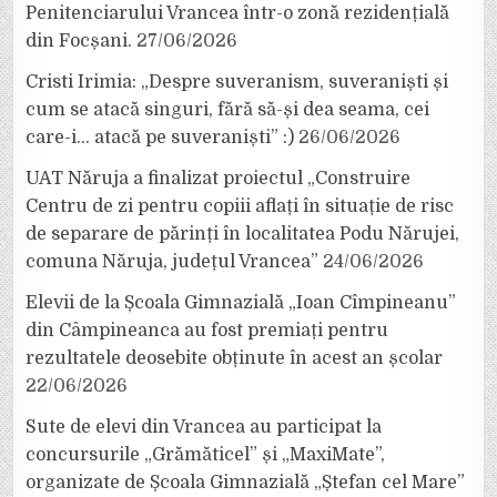
Penitenciarului Vrancea într-o zonă rezidențială
din Focșani.
27/06/2026
Cristi Irimia: „Despre suveranism, suveraniști și
cum se atacă singuri, fără să-și dea seama, cei
care-i… atacă pe suveraniști” :)
26/06/2026
UAT Năruja a finalizat proiectul „Construire
Centru de zi pentru copiii aflați în situație de risc
de separare de părinți în localitatea Podu Nărujei,
comuna Năruja, județul Vrancea”
24/06/2026
Elevii de la Școala Gimnazială „Ioan Cîmpineanu”
din Câmpineanca au fost premiați pentru
rezultatele deosebite obținute în acest an școlar
22/06/2026
Sute de elevi din Vrancea au participat la
concursurile „Grămăticel” și „MaxiMate”,
organizate de Școala Gimnazială „Ștefan cel Mare”