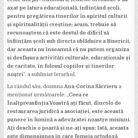
axat pe latura educațională, înființând școli,
pentru pregătirea tinerilor în spiritul culturii
și spiritualității creștine; acum, trebuie să
recunoaștem că este destul de dificil să
înființăm școli sub directa oblăduire a Bisericii,
dar aceasta nu înseamnă că nu putem organiza
și desfășura activități culturale, educaționale și
de caritate, în folosul copiilor și tinerilor
noștri
”, a subliniat Ierarhul.
La rândul său, doamna
Ana-Corina Săcrieru
a
menționat următoarele: „
Ceea ce
Înaltpreasfinția Voastră ați făcut, dincolo de
restaurarea juridică a asociației, este această
punere în lumină a adevăratei noastre misiuni.
Ați deschis o poartă și ne-ați spus: Iată, aceasta
este dimensiunea în care femeia ortodoxă