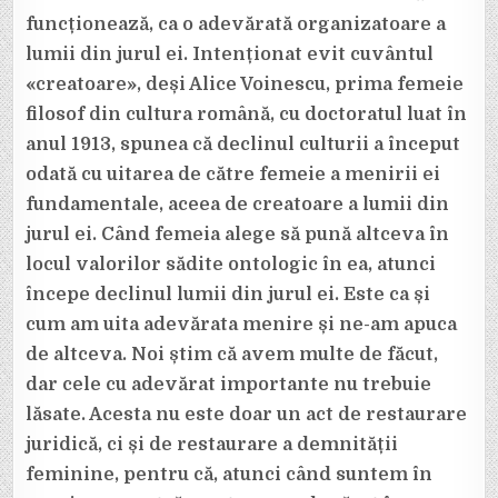
funcționează, ca o adevărată organizatoare a
lumii din jurul ei. Intenționat evit cuvântul
«creatoare», deși Alice Voinescu, prima femeie
filosof din cultura română, cu doctoratul luat în
anul 1913, spunea că declinul culturii a început
odată cu uitarea de către femeie a menirii ei
fundamentale, aceea de creatoare a lumii din
jurul ei. Când femeia alege să pună altceva în
locul valorilor sădite ontologic în ea, atunci
începe declinul lumii din jurul ei. Este ca și
cum am uita adevărata menire și ne-am apuca
de altceva. Noi știm că avem multe de făcut,
dar cele cu adevărat importante nu trebuie
lăsate. Acesta nu este doar un act de restaurare
juridică, ci și de restaurare a demnității
feminine, pentru că, atunci când suntem în