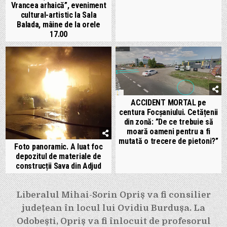
Vrancea arhaică”, eveniment
cultural-artistic la Sala
Balada, mâine de la orele
17.00
ACCIDENT MORTAL pe
centura Focșaniului. Cetățenii
din zonă: ”De ce trebuie să
moară oameni pentru a fi
mutată o trecere de pietoni?”
Foto panoramic. A luat foc
depozitul de materiale de
construcții Sava din Adjud
Navigare
Liberalul Mihai-Sorin Opriș va fi consilier
în
județean în locul lui Ovidiu Burdușa. La
articole
Odobești, Opriș va fi înlocuit de profesorul