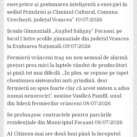
energetice și gestionarea inteligentă a energiei în
sediul Primăriei și Căminul Cultural, Comuna
Urechești, județul Vrancea”
10/07/2026
Școala Gimnazială „Anghel Saligny” Focșani, pe
locul I între școlile gimnaziale din județul Vrancea
la Evaluarea Națională
09/07/2026
Fermierii vrânceni trag un nou semnal de alarmă:
prețuri prea mici la laptele vândut de producători
și piață tot mai dificilă. „În plus, se repune pe tapet
chestiunea sistemului anti-grindină, deși
fermierii au spus foarte clar că acest sistem a adus
numai nenorociri”, susține Vasilică Pamfil, unul
din liderii fermierilor vrânceni
08/07/2026
Se prelungesc contractele pentru parcările
rezidențiale din Municipiul Focșani
08/07/2026
AI Citizens mai are două luni până la începutul