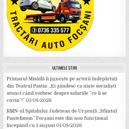
ULTIMELE ȘTIRI
Primarul Misăilă îi jignește pe actorii îndepărtați
din Teatrul Pastia: „Ei gândesc ca niște socialiști
atunci când vorbesc despre salariile ”ce li se
cuvin”!”
01/08/2026
RMN-ul Spitalului Județean de Urgență „Sfântul
Pantelimon” Focșani este din nou funcțional
începând cu 1 august
01/08/2026