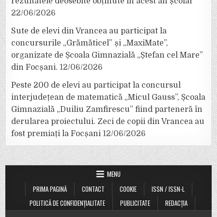
rezultatele deosebite obținute în acest an școlar
22/06/2026
Sute de elevi din Vrancea au participat la
concursurile „Grămăticel” și „MaxiMate”,
organizate de Școala Gimnazială „Ștefan cel Mare”
din Focșani.
12/06/2026
Peste 200 de elevi au participat la concursul
interjudețean de matematică „Micul Gauss”, Școala
Gimnazială „Duiliu Zamfirescu” fiind parteneră în
derularea proiectului. Zeci de copii din Vrancea au
fost premiați la Focșani
12/06/2026
MENU
PRIMA PAGINĂ
CONTACT
COOKIE
ISSN / ISSN-L
POLITICĂ DE CONFIDENȚIALITATE
PUBLICITATE
REDACȚIA