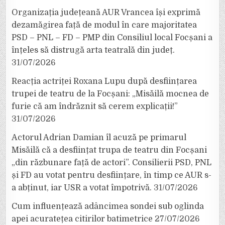
Organizația județeană AUR Vrancea își exprimă
dezamăgirea față de modul în care majoritatea
PSD – PNL – FD – PMP din Consiliul local Focșani a
înțeles să distrugă arta teatrală din județ.
31/07/2026
Reacția actriței Roxana Lupu după desființarea
trupei de teatru de la Focșani: „Misăilă mocnea de
furie că am îndrăznit să cerem explicații!”
31/07/2026
Actorul Adrian Damian îl acuză pe primarul
Misăilă că a desființat trupa de teatru din Focșani
„din răzbunare față de actori”. Consilierii PSD, PNL
și FD au votat pentru desființare, în timp ce AUR s-
a abținut, iar USR a votat împotrivă.
31/07/2026
Cum influențează adâncimea sondei sub oglinda
apei acuratețea citirilor batimetrice
27/07/2026