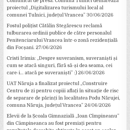
Comunicat de presă. Comuna Tulnici demarează
proiectul „Digitalizarea turismului local al
comunei Tulnici, județul Vrancea”
30/06/2026
Fostul polițist Cătălin Stegărescu reclamă
tulburarea ordinii publice de către personalul
Penitenciarului Vrancea într-o zonă rezidențială
din Focșani.
27/06/2026
Cristi Irimia: „Despre suveranism, suveraniști și
cum se atacă singuri, fără să-și dea seama, cei
care-i… atacă pe suveraniști” :)
26/06/2026
UAT Năruja a finalizat proiectul „Construire
Centru de zi pentru copiii aflați în situație de risc
de separare de părinți în localitatea Podu Nărujei,
comuna Năruja, județul Vrancea”
24/06/2026
Elevii de la Școala Gimnazială „Ioan Cîmpineanu”
din Câmpineanca au fost premiați pentru