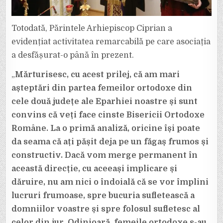
Totodată, Părintele Arhiepiscop Ciprian a
evidențiat activitatea remarcabilă pe care asociația
a desfășurat-o până în prezent.
„
Mărturisesc, cu acest prilej, că am mari
așteptări din partea femeilor ortodoxe din
cele două județe ale Eparhiei noastre și sunt
convins că veți face cinste Bisericii Ortodoxe
Române. La o primă analiză, oricine își poate
da seama că ați pășit deja pe un făgaș frumos și
constructiv. Dacă vom merge permanent în
această direcție, cu aceeași implicare și
dăruire, nu am nici o îndoială că se vor împlini
lucruri frumoase, spre bucuria sufletească a
domniilor voastre și spre folosul sufletesc al
celor din jur. Odinioară, femeile ortodoxe s-au