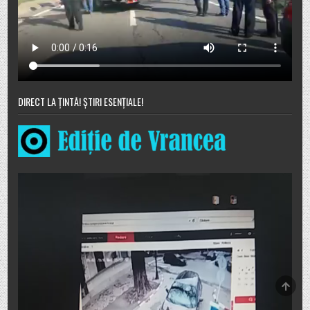
DIRECT LA ȚINTĂ! ȘTIRI ESENȚIALE!
SCRO
TO
TOP