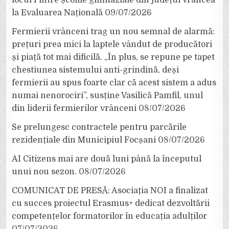
locul I între școlile gimnaziale din județul Vrancea
la Evaluarea Națională
09/07/2026
Fermierii vrânceni trag un nou semnal de alarmă:
prețuri prea mici la laptele vândut de producători
și piață tot mai dificilă. „În plus, se repune pe tapet
chestiunea sistemului anti-grindină, deși
fermierii au spus foarte clar că acest sistem a adus
numai nenorociri”, susține Vasilică Pamfil, unul
din liderii fermierilor vrânceni
08/07/2026
Se prelungesc contractele pentru parcările
rezidențiale din Municipiul Focșani
08/07/2026
AI Citizens mai are două luni până la începutul
unui nou sezon.
08/07/2026
COMUNICAT DE PRESĂ: Asociația NOI a finalizat
cu succes proiectul Erasmus+ dedicat dezvoltării
competențelor formatorilor în educația adulților