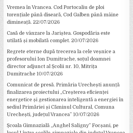
Vremea în Vrancea. Cod Portocaliu de ploi
torențiale până diseară, Cod Galben până mâine
dimineață.
22/07/2026
Casă de vânzare la Jariștea. Gospodăria este
utilată și mobilată complet.
20/07/2026
Regrete eterne după trecerea la cele veșnice a
profesorului Ion Dumitrache, soțul doamnei
director adjunct al Școlii nr. 10, Mitrița
Dumitrache
10/07/2026
Comunicat de presă. Primăria Urechești anunță
finalizarea proiectului „Creșterea eficienței
energetice și gestionarea inteligentă a energiei în
sediul Primăriei și Căminul Cultural, Comuna
Urechești, județul Vrancea”
10/07/2026
Școala Gimnazială „Anghel Saligny” Focșani, pe