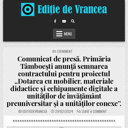
Skip
to
content
MENU
POSTED
EVENIMENT
IN
Comunicat de presă. Primăria
Tâmboești anunță semnarea
contractului pentru proiectul
„Dotarea cu mobilier, materiale
didactice și echipamente digitale a
unităților de învățământ
preuniversitar și a unităților conexe”.
ON
EDITIEDEVRANCEA
29/02/2024
LEAVE A COMMENT
COMUNICAT
DE
PRESĂ.
*********************************************
PRIMĂRIA