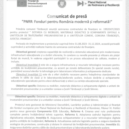
TÂMBOEȘTI
ANUNȚĂ
SEMNAREA
CONTRACTULU
PENTRU
PROIECTUL
„DOTAREA
CU
MOBILIER,
MATERIALE
DIDACTICE
ȘI
ECHIPAMENTE
DIGITALE
A
UNITĂȚILOR
DE
ÎNVĂȚĂMÂNT
PREUNIVERSIT
ȘI
A
UNITĂȚILOR
CONEXE”.