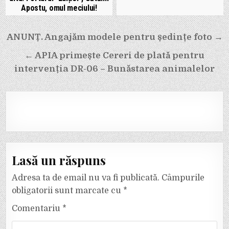
Apostu, omul meciului!
Navigare
ANUNȚ. Angajăm modele pentru ședințe foto →
în
← APIA primește Cereri de plată pentru
articole
intervenția DR-06 – Bunăstarea animalelor
Lasă un răspuns
Adresa ta de email nu va fi publicată.
Câmpurile
obligatorii sunt marcate cu
*
Comentariu
*