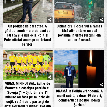
Un polițist de caracter. A
Ultima oră: Focșaniul a rămas
găsit o sumă mare de bani pe
fără alimentare cu apă
stradă și a dus-o la Poliție!
potabilă în urma furtunii din
Este căutat acum proprietarul
această seară.
banilor!
VIDEO. MINIFOTBAL: Ediție de
Vrancea a câștigat partida cu
DRAMĂ în Poliția vrânceană. A
Soveja (1 – 0). Ultimele 11
murit subit, la doar 49 de ani,
minute au fost pe muchie de
comisarul de poliție Tomiță
cuțit: ratări de o parte și de
Șerban!
alta! Portarul ”Ediției”, Cătălin