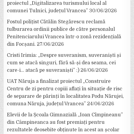
proiectul „Digitalizarea turismului local al
comunei Tulnici, județul Vrancea”
30/06/2026
Fostul polițist Cătălin Stegărescu reclamă
tulburarea ordinii publice de către personalul
Penitenciarului Vrancea într-o zonă rezidențială
din Focșani.
27/06/2026
Cristi Irimia: „Despre suveranism, suveraniști și
cum se atacă singuri, fără să-și dea seama, cei
care-i… atacă pe suveraniști” :)
26/06/2026
UAT Năruja a finalizat proiectul „Construire
Centru de zi pentru copiii aflați în situație de risc
de separare de părinți în localitatea Podu Nărujei,
comuna Năruja, județul Vrancea”
24/06/2026
Elevii de la Școala Gimnazială „Ioan Cîmpineanu”
din Câmpineanca au fost premiați pentru
rezultatele deosebite obținute în acest an școlar