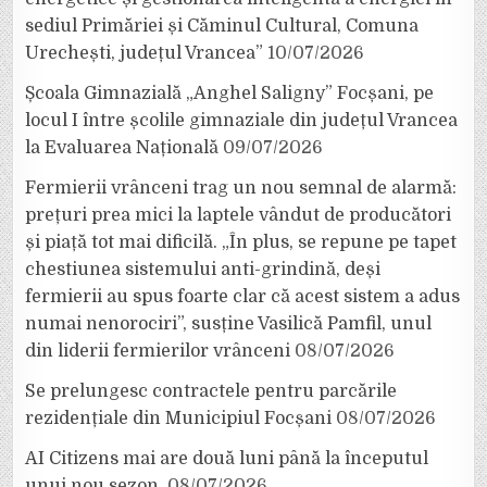
sediul Primăriei și Căminul Cultural, Comuna
Urechești, județul Vrancea”
10/07/2026
Școala Gimnazială „Anghel Saligny” Focșani, pe
locul I între școlile gimnaziale din județul Vrancea
la Evaluarea Națională
09/07/2026
Fermierii vrânceni trag un nou semnal de alarmă:
prețuri prea mici la laptele vândut de producători
și piață tot mai dificilă. „În plus, se repune pe tapet
chestiunea sistemului anti-grindină, deși
fermierii au spus foarte clar că acest sistem a adus
numai nenorociri”, susține Vasilică Pamfil, unul
din liderii fermierilor vrânceni
08/07/2026
Se prelungesc contractele pentru parcările
rezidențiale din Municipiul Focșani
08/07/2026
AI Citizens mai are două luni până la începutul
unui nou sezon.
08/07/2026