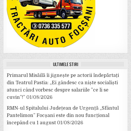
ULTIMELE ȘTIRI
Primarul Misăilă îi jignește pe actorii îndepărtați
din Teatrul Pastia: „Ei gândesc ca niște socialiști
atunci când vorbesc despre salariile ”ce li se
cuvin”!”
01/08/2026
RMN-ul Spitalului Județean de Urgență „Sfântul
Pantelimon” Focșani este din nou funcțional
începând cu 1 august
01/08/2026