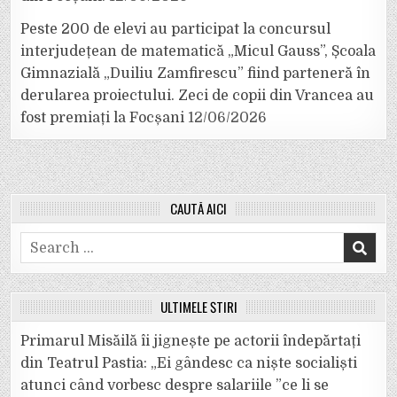
Peste 200 de elevi au participat la concursul
interjudețean de matematică „Micul Gauss”, Școala
Gimnazială „Duiliu Zamfirescu” fiind parteneră în
derularea proiectului. Zeci de copii din Vrancea au
fost premiați la Focșani
12/06/2026
CAUTĂ AICI
Search
for:
ULTIMELE ȘTIRI
Primarul Misăilă îi jignește pe actorii îndepărtați
din Teatrul Pastia: „Ei gândesc ca niște socialiști
atunci când vorbesc despre salariile ”ce li se