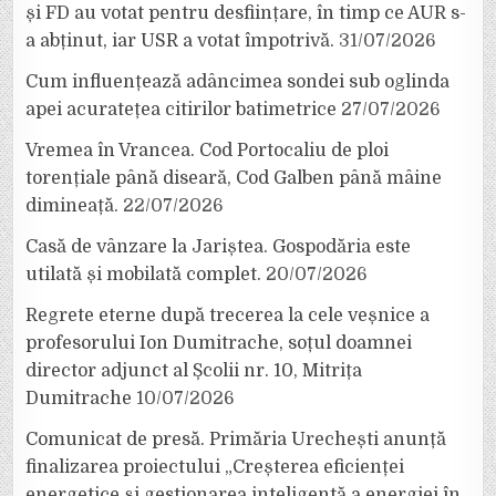
și FD au votat pentru desființare, în timp ce AUR s-
a abținut, iar USR a votat împotrivă.
31/07/2026
Cum influențează adâncimea sondei sub oglinda
apei acuratețea citirilor batimetrice
27/07/2026
Vremea în Vrancea. Cod Portocaliu de ploi
torențiale până diseară, Cod Galben până mâine
dimineață.
22/07/2026
Casă de vânzare la Jariștea. Gospodăria este
utilată și mobilată complet.
20/07/2026
Regrete eterne după trecerea la cele veșnice a
profesorului Ion Dumitrache, soțul doamnei
director adjunct al Școlii nr. 10, Mitrița
Dumitrache
10/07/2026
Comunicat de presă. Primăria Urechești anunță
finalizarea proiectului „Creșterea eficienței
energetice și gestionarea inteligentă a energiei în