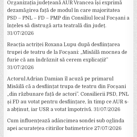
Organizația județeană AUR Vrancea își exprimă
dezamăgirea față de modul în care majoritatea
PSD – PNL – FD – PMP din Consiliul local Focșani a
înțeles să distrugă arta teatrală din județ.
31/07/2026
Reacția actriței Roxana Lupu după desființarea
trupei de teatru de la Focșani: „Misăilă mocnea de
furie că am îndrăznit să cerem explicații!”
31/07/2026
Actorul Adrian Damian îl acuză pe primarul
Misăilă că a desființat trupa de teatru din Focșani
„din răzbunare față de actori”. Consilierii PSD, PNL
și FD au votat pentru desființare, în timp ce AUR s-
a abținut, iar USR a votat împotrivă.
31/07/2026
Cum influențează adâncimea sondei sub oglinda
apei acuratețea citirilor batimetrice
27/07/2026