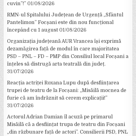
cuvin”!”
01/08/2026
RMN-ul Spitalului Județean de Urgență „Sfântul
Pantelimon” Focșani este din nou funcțional
începând cu 1 august
01/08/2026
Organizația județeană AUR Vrancea își exprimă
dezamăgirea față de modul în care majoritatea
PSD – PNL – FD – PMP din Consiliul local Focșani a
înțeles să distrugă arta teatrală din județ.
31/07/2026
Reacția actriței Roxana Lupu după desființarea
trupei de teatru de la Focșani: „Misăilă mocnea de
furie că am îndrăznit să cerem explicații!”
31/07/2026
Actorul Adrian Damian îl acuză pe primarul
Misăilă că a desființat trupa de teatru din Focșani
„din răzbunare față de actori”. Consilierii PSD, PNL