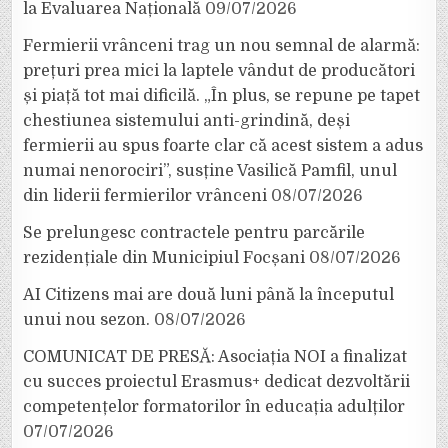
la Evaluarea Națională
09/07/2026
Fermierii vrânceni trag un nou semnal de alarmă:
prețuri prea mici la laptele vândut de producători
și piață tot mai dificilă. „În plus, se repune pe tapet
chestiunea sistemului anti-grindină, deși
fermierii au spus foarte clar că acest sistem a adus
numai nenorociri”, susține Vasilică Pamfil, unul
din liderii fermierilor vrânceni
08/07/2026
Se prelungesc contractele pentru parcările
rezidențiale din Municipiul Focșani
08/07/2026
AI Citizens mai are două luni până la începutul
unui nou sezon.
08/07/2026
COMUNICAT DE PRESĂ: Asociația NOI a finalizat
cu succes proiectul Erasmus+ dedicat dezvoltării
competențelor formatorilor în educația adulților
07/07/2026