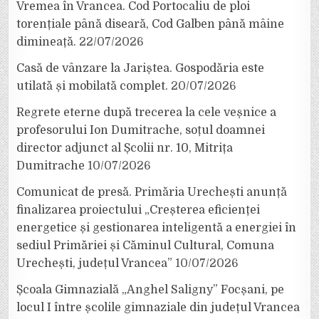
Vremea în Vrancea. Cod Portocaliu de ploi
torențiale până diseară, Cod Galben până mâine
dimineață.
22/07/2026
Casă de vânzare la Jariștea. Gospodăria este
utilată și mobilată complet.
20/07/2026
Regrete eterne după trecerea la cele veșnice a
profesorului Ion Dumitrache, soțul doamnei
director adjunct al Școlii nr. 10, Mitrița
Dumitrache
10/07/2026
Comunicat de presă. Primăria Urechești anunță
finalizarea proiectului „Creșterea eficienței
energetice și gestionarea inteligentă a energiei în
sediul Primăriei și Căminul Cultural, Comuna
Urechești, județul Vrancea”
10/07/2026
Școala Gimnazială „Anghel Saligny” Focșani, pe
locul I între școlile gimnaziale din județul Vrancea