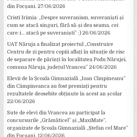
din Focșani.
27/06/2026
Cristi Irimia: „Despre suveranism, suveraniști și
cum se atacă singuri, fără să-și dea seama, cei
care-i… atacă pe suveraniști” :)
26/06/2026
UAT Năruja a finalizat proiectul „Construire
Centru de zi pentru copiii aflați în situație de risc
de separare de părinți în localitatea Podu Nărujei,
comuna Năruja, județul Vrancea”
24/06/2026
Elevii de la Școala Gimnazială „Ioan Cîmpineanu”
din Câmpineanca au fost premiați pentru
rezultatele deosebite obținute în acest an școlar
22/06/2026
Sute de elevi din Vrancea au participat la
concursurile „Grămăticel” și „MaxiMate”,
organizate de Școala Gimnazială „Ștefan cel Mare”
din Focșani.
12/06/2026