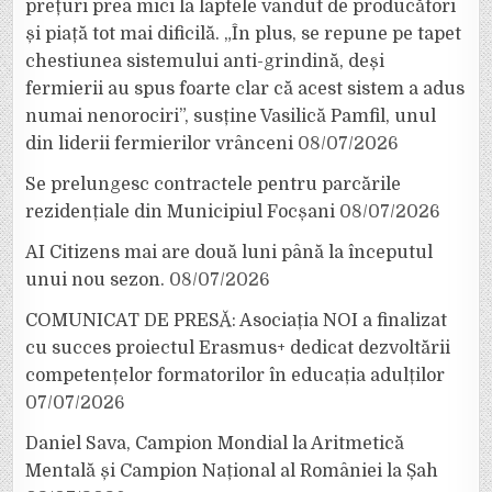
prețuri prea mici la laptele vândut de producători
și piață tot mai dificilă. „În plus, se repune pe tapet
chestiunea sistemului anti-grindină, deși
fermierii au spus foarte clar că acest sistem a adus
numai nenorociri”, susține Vasilică Pamfil, unul
din liderii fermierilor vrânceni
08/07/2026
Se prelungesc contractele pentru parcările
rezidențiale din Municipiul Focșani
08/07/2026
AI Citizens mai are două luni până la începutul
unui nou sezon.
08/07/2026
COMUNICAT DE PRESĂ: Asociația NOI a finalizat
cu succes proiectul Erasmus+ dedicat dezvoltării
competențelor formatorilor în educația adulților
07/07/2026
Daniel Sava, Campion Mondial la Aritmetică
Mentală și Campion Național al României la Șah