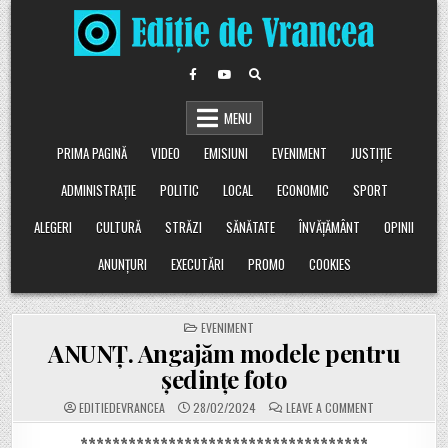
Skip
to
content
MENU
PRIMA PAGINĂ
VIDEO
EMISIUNI
EVENIMENT
JUSTIȚIE
ADMINISTRAȚIE
POLITIC
LOCAL
ECONOMIC
SPORT
ALEGERI
CULTURĂ
STRĂZI
SĂNĂTATE
ÎNVĂȚĂMÂNT
OPINII
ANUNȚURI
EXECUTĂRI
PROMO
COOKIES
POSTED
EVENIMENT
IN
ANUNȚ. Angajăm modele pentru
ședințe foto
ON
EDITIEDEVRANCEA
28/02/2024
LEAVE A COMMENT
ANUNȚ.
ANGAJĂM
MODELE
************************************