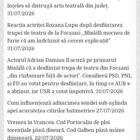
înțeles să distrugă arta teatrală din județ.
31/07/2026
Reacția actriței Roxana Lupu după desființarea
trupei de teatru de la Focșani: „Misăilă mocnea de
furie că am îndrăznit să cerem explicații!”
31/07/2026
Actorul Adrian Damian îl acuză pe primarul
Misăilă că a desființat trupa de teatru din Focșani
„din răzbunare față de actori”. Consilierii PSD, PNL
și FD au votat pentru desființare, în timp ce AUR s-
a abținut, iar USR a votat împotrivă.
31/07/2026
Cum influențează adâncimea sondei sub oglinda
apei acuratețea citirilor batimetrice
27/07/2026
Vremea în Vrancea. Cod Portocaliu de ploi
torențiale până diseară, Cod Galben până mâine
dimineață.
22/07/2026