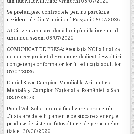
din liderii fermierilor vrânceni
08/07/2026
Se prelungesc contractele pentru parcările
rezidențiale din Municipiul Focșani
08/07/2026
AI Citizens mai are două luni până la începutul
unui nou sezon.
08/07/2026
COMUNICAT DE PRESĂ: Asociația NOI a finalizat
cu succes proiectul Erasmus+ dedicat dezvoltării
competențelor formatorilor în educația adulților
07/07/2026
Daniel Sava, Campion Mondial la Aritmetică
Mentală și Campion Național al României la Șah
03/07/2026
Panel Volt Solar anunță finalizarea proiectului
„Instalare de echipamente de stocare a energiei
produse de sisteme fotovoltaice ale persoanelor
fizice”
30/06/2026