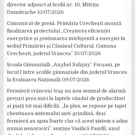
director adjunct al Școlii nr. 10, Mitrița
Dumitrache
10/07/2026
Comunicat de presă. Primăria Urechești anunță
finalizarea proiectului „Creșterea eficienței
energetice și gestionarea inteligentă a energiei în
sediul Primăriei și Căminul Cultural, Comuna
Urechești, județul Vrancea”
10/07/2026
Școala Gimnazială „Anghel Saligny” Focșani, pe
locul I între școlile gimnaziale din județul Vrancea
la Evaluarea Națională
09/07/2026
Fermierii vrânceni trag un nou semnal de alarmă:
prețuri prea mici la laptele vândut de producători
și piață tot mai dificilă. „În plus, se repune pe tapet
chestiunea sistemului anti-grindină, deși
fermierii au spus foarte clar că acest sistem a adus
numai nenorociri”, susține Vasilică Pamfil, unul