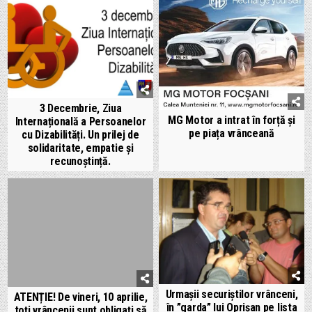
3 Decembrie, Ziua
MG Motor a intrat în forță și
Internațională a Persoanelor
pe piața vrânceană
cu Dizabilități. Un prilej de
solidaritate, empatie și
recunoștință.
Urmașii securiștilor vrânceni,
ATENȚIE! De vineri, 10 aprilie,
în ”garda” lui Oprișan pe lista
toți vrâncenii sunt obligați să