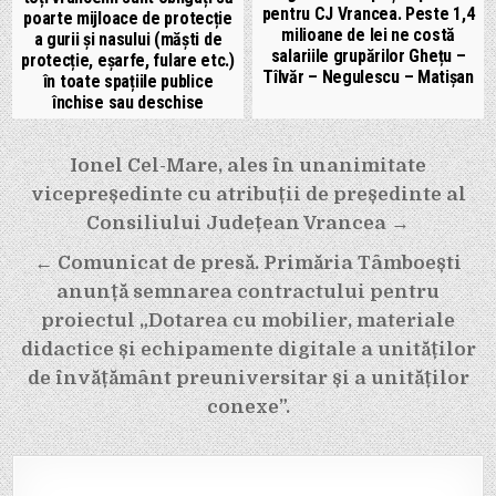
pentru CJ Vrancea. Peste 1,4
poarte mijloace de protecție
milioane de lei ne costă
a gurii și nasului (măști de
salariile grupărilor Ghețu –
protecție, eșarfe, fulare etc.)
Tîlvăr – Negulescu – Matișan
în toate spațiile publice
închise sau deschise
Navigare
Ionel Cel-Mare, ales în unanimitate
în
vicepreședinte cu atribuții de președinte al
articole
Consiliului Județean Vrancea →
← Comunicat de presă. Primăria Tâmboești
anunță semnarea contractului pentru
proiectul „Dotarea cu mobilier, materiale
didactice și echipamente digitale a unităților
de învățământ preuniversitar și a unităților
conexe”.