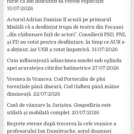
furie că am îndrăznit să cerem explicații!”
31/07/2026
Actorul Adrian Damian îl acuză pe primarul
Misăilă că a desființat trupa de teatru din Focșani
„din răzbunare față de actori”. Consilierii PSD, PNL
și FD au votat pentru desființare, în timp ce AUR s-
a abținut, iar USR a votat împotrivă.
31/07/2026
Cum influențează adâncimea sondei sub oglinda
apei acuratețea citirilor batimetrice
27/07/2026
Vremea în Vrancea. Cod Portocaliu de ploi
torențiale până diseară, Cod Galben până mâine
dimineață.
22/07/2026
Casă de vânzare la Jariștea. Gospodăria este
utilată și mobilată complet.
20/07/2026
Regrete eterne după trecerea la cele veșnice a
profesorului Ion Dumitrache, soțul doamnei