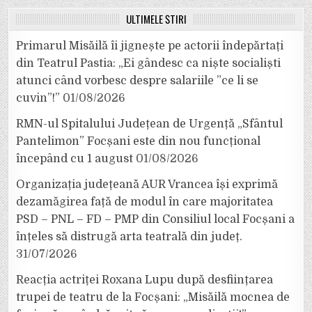
ULTIMELE ȘTIRI
Primarul Misăilă îi jignește pe actorii îndepărtați
din Teatrul Pastia: „Ei gândesc ca niște socialiști
atunci când vorbesc despre salariile ”ce li se
cuvin”!”
01/08/2026
RMN-ul Spitalului Județean de Urgență „Sfântul
Pantelimon” Focșani este din nou funcțional
începând cu 1 august
01/08/2026
Organizația județeană AUR Vrancea își exprimă
dezamăgirea față de modul în care majoritatea
PSD – PNL – FD – PMP din Consiliul local Focșani a
înțeles să distrugă arta teatrală din județ.
31/07/2026
Reacția actriței Roxana Lupu după desființarea
trupei de teatru de la Focșani: „Misăilă mocnea de