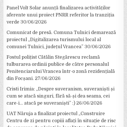
Panel Volt Solar anunță finalizarea activităților
aferente unui proiect PNRR referitor la tranziția
verde
30/06/2026
Comunicat de presă. Comuna Tulnici demarează
proiectul „Digitalizarea turismului local al
comunei Tulnici, județul Vrancea”
30/06/2026
Fostul polițist Cătălin Stegărescu reclamă
tulburarea ordinii publice de către personalul
Penitenciarului Vrancea într-o zonă rezidențială
din Focșani.
27/06/2026
Cristi Irimia: „Despre suveranism, suveraniști și
cum se atacă singuri, fără să-și dea seama, cei
care-i… atacă pe suveraniști” :)
26/06/2026
UAT Năruja a finalizat proiectul „Construire
Centru de zi pentru copiii aflați în situație de risc