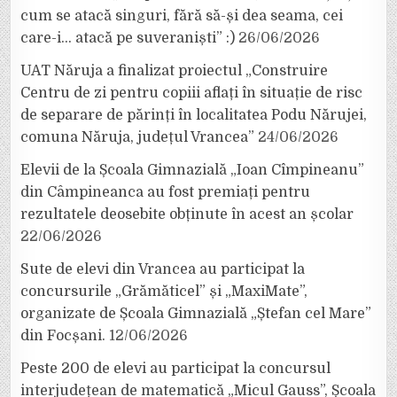
cum se atacă singuri, fără să-și dea seama, cei
care-i… atacă pe suveraniști” :)
26/06/2026
UAT Năruja a finalizat proiectul „Construire
Centru de zi pentru copiii aflați în situație de risc
de separare de părinți în localitatea Podu Nărujei,
comuna Năruja, județul Vrancea”
24/06/2026
Elevii de la Școala Gimnazială „Ioan Cîmpineanu”
din Câmpineanca au fost premiați pentru
rezultatele deosebite obținute în acest an școlar
22/06/2026
Sute de elevi din Vrancea au participat la
concursurile „Grămăticel” și „MaxiMate”,
organizate de Școala Gimnazială „Ștefan cel Mare”
din Focșani.
12/06/2026
Peste 200 de elevi au participat la concursul
interjudețean de matematică „Micul Gauss”, Școala