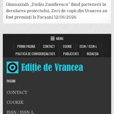
Gimnazială „Duiliu Zamfirescu” fiind parteneră în
derularea proiectului. Zeci de copii din Vrancea au
fost premiați la Focșani
12/06/2026
MENU
PRIMA PAGINĂ
CONTACT
COOKIE
ISSN / ISSN-L
POLITICĂ DE CONFIDENȚIALITATE
PUBLICITATE
REDACȚIA
PAGINI
CONTACT
COOKIE
ISSN / ISSN-L