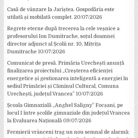
Casă de vânzare la Jariștea. Gospodăria este
utilată și mobilată complet.
20/07/2026
Regrete eterne după trecerea la cele veșnice a
profesorului Ion Dumitrache, soțul doamnei
director adjunct al Școlii nr. 10, Mitrița
Dumitrache
10/07/2026
Comunicat de presă. Primăria Urechești anunță
finalizarea proiectului „Creșterea eficienței
energetice și gestionarea inteligentă a energiei în
sediul Primăriei și Căminul Cultural, Comuna
Urechești, județul Vrancea”
10/07/2026
Școala Gimnazială „Anghel Saligny” Focșani, pe
locul I între școlile gimnaziale din județul Vrancea
la Evaluarea Națională
09/07/2026
Fermierii vrânceni trag un nou semnal de alarmă: