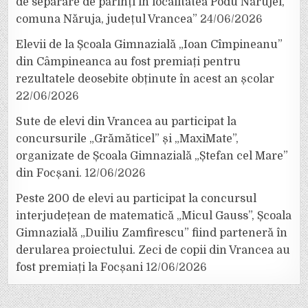
de separare de părinți în localitatea Podu Nărujei,
comuna Năruja, județul Vrancea”
24/06/2026
Elevii de la Școala Gimnazială „Ioan Cîmpineanu”
din Câmpineanca au fost premiați pentru
rezultatele deosebite obținute în acest an școlar
22/06/2026
Sute de elevi din Vrancea au participat la
concursurile „Grămăticel” și „MaxiMate”,
organizate de Școala Gimnazială „Ștefan cel Mare”
din Focșani.
12/06/2026
Peste 200 de elevi au participat la concursul
interjudețean de matematică „Micul Gauss”, Școala
Gimnazială „Duiliu Zamfirescu” fiind parteneră în
derularea proiectului. Zeci de copii din Vrancea au
fost premiați la Focșani
12/06/2026