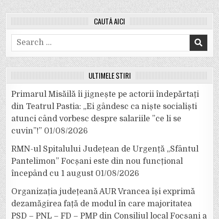
CAUTĂ AICI
Search
for:
ULTIMELE ȘTIRI
Primarul Misăilă îi jignește pe actorii îndepărtați
din Teatrul Pastia: „Ei gândesc ca niște socialiști
atunci când vorbesc despre salariile ”ce li se
cuvin”!”
01/08/2026
RMN-ul Spitalului Județean de Urgență „Sfântul
Pantelimon” Focșani este din nou funcțional
începând cu 1 august
01/08/2026
Organizația județeană AUR Vrancea își exprimă
dezamăgirea față de modul în care majoritatea
PSD – PNL – FD – PMP din Consiliul local Focșani a