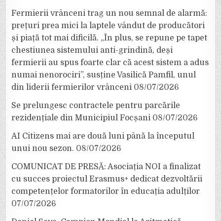
Fermierii vrânceni trag un nou semnal de alarmă:
prețuri prea mici la laptele vândut de producători
și piață tot mai dificilă. „În plus, se repune pe tapet
chestiunea sistemului anti-grindină, deși
fermierii au spus foarte clar că acest sistem a adus
numai nenorociri”, susține Vasilică Pamfil, unul
din liderii fermierilor vrânceni
08/07/2026
Se prelungesc contractele pentru parcările
rezidențiale din Municipiul Focșani
08/07/2026
AI Citizens mai are două luni până la începutul
unui nou sezon.
08/07/2026
COMUNICAT DE PRESĂ: Asociația NOI a finalizat
cu succes proiectul Erasmus+ dedicat dezvoltării
competențelor formatorilor în educația adulților
07/07/2026