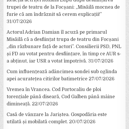
Reacția actriței Roxana Lupu după desființarea
trupei de teatru de la Focșani: „Misăilă mocnea de
furie că am îndrăznit să cerem explicații!”
31/07/2026
Actorul Adrian Damian îl acuză pe primarul
Misăilă că a desființat trupa de teatru din Focșani
„din răzbunare față de actori”. Consilierii PSD, PNL
și FD au votat pentru desființare, în timp ce AUR s-
a abținut, iar USR a votat împotrivă.
31/07/2026
Cum influențează adâncimea sondei sub oglinda
apei acuratețea citirilor batimetrice
27/07/2026
Vremea în Vrancea. Cod Portocaliu de ploi
torențiale până diseară, Cod Galben până mâine
dimineață.
22/07/2026
Casă de vânzare la Jariștea. Gospodăria este
utilată și mobilată complet.
20/07/2026