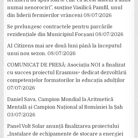
fermierii au spus foarte clar că acest sistem a adus
numai nenorociri”, susține Vasilică Pamfil, unul
din liderii fermierilor vrânceni
08/07/2026
Se prelungesc contractele pentru parcările
rezidențiale din Municipiul Focșani
08/07/2026
AI Citizens mai are două luni până la începutul
unui nou sezon.
08/07/2026
COMUNICAT DE PRESĂ: Asociația NOI a finalizat
cu succes proiectul Erasmus+ dedicat dezvoltării
competențelor formatorilor în educația adulților
07/07/2026
Daniel Sava, Campion Mondial la Aritmetică
Mentală și Campion Național al României la Șah
03/07/2026
Panel Volt Solar anunță finalizarea proiectului
„Instalare de echipamente de stocare a energiei