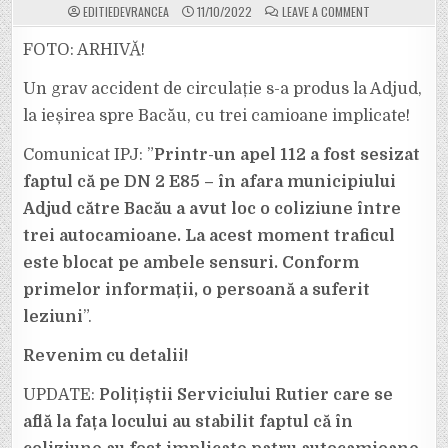
ON
EDITIEDEVRANCEA
11/10/2022
LEAVE A COMMENT
ULTIMA
ORĂ:
GRAV
FOTO: ARHIVĂ!
ACCIDENT
LA
ADJUD,
Un grav accident de circulație s-a produs la Adjud,
CU
PATRU
la ieșirea spre Bacău, cu trei camioane implicate!
AUTOCAMIOANE
IMPLICATE!
TRAFIC
Comunicat IPJ: ”
Printr-un apel 112 a fost sesizat
BLOCAT
TOTAL
PE
faptul că pe DN 2 E85 – în afara municipiului
DN
2
Adjud către Bacău a avut loc o coliziune între
–
E
trei autocamioane. La acest moment traficul
85!
este blocat pe ambele sensuri. Conform
primelor informații, o persoană a suferit
leziuni
”.
Revenim cu detalii!
UPDATE:
Polițiștii Serviciului Rutier care se
află la fața locului au stabilit faptul că în