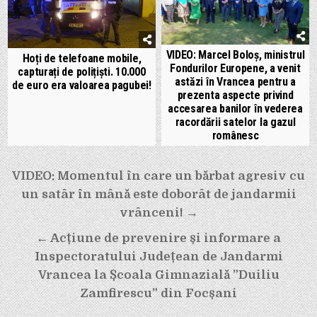
VIDEO: Marcel Boloș, ministrul
Hoți de telefoane mobile,
Fondurilor Europene, a venit
capturați de polițiști. 10.000
astăzi în Vrancea pentru a
de euro era valoarea pagubei!
prezenta aspecte privind
accesarea banilor în vederea
racordării satelor la gazul
românesc
Navigare
VIDEO: Momentul în care un bărbat agresiv cu
în
un satâr în mână este doborât de jandarmii
articole
vrânceni! →
← Acțiune de prevenire și informare a
Inspectoratului Județean de Jandarmi
Vrancea la Școala Gimnazială ”Duiliu
Zamfirescu” din Focșani