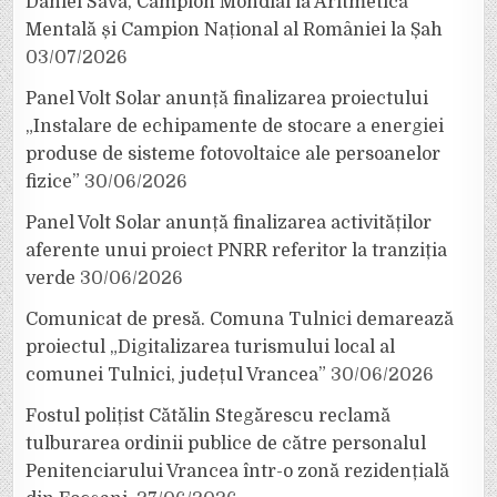
Daniel Sava, Campion Mondial la Aritmetică
Mentală și Campion Național al României la Șah
03/07/2026
Panel Volt Solar anunță finalizarea proiectului
„Instalare de echipamente de stocare a energiei
produse de sisteme fotovoltaice ale persoanelor
fizice”
30/06/2026
Panel Volt Solar anunță finalizarea activităților
aferente unui proiect PNRR referitor la tranziția
verde
30/06/2026
Comunicat de presă. Comuna Tulnici demarează
proiectul „Digitalizarea turismului local al
comunei Tulnici, județul Vrancea”
30/06/2026
Fostul polițist Cătălin Stegărescu reclamă
tulburarea ordinii publice de către personalul
Penitenciarului Vrancea într-o zonă rezidențială