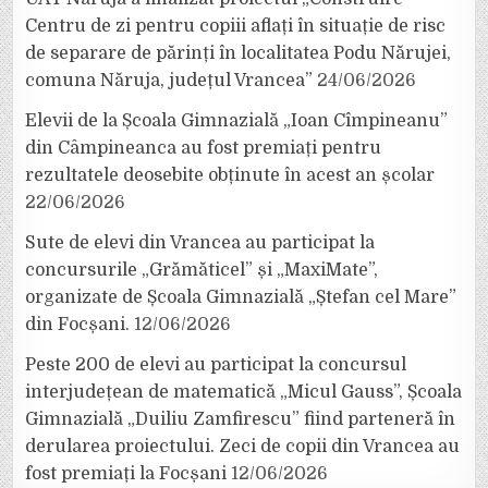
Centru de zi pentru copiii aflați în situație de risc
de separare de părinți în localitatea Podu Nărujei,
comuna Năruja, județul Vrancea”
24/06/2026
Elevii de la Școala Gimnazială „Ioan Cîmpineanu”
din Câmpineanca au fost premiați pentru
rezultatele deosebite obținute în acest an școlar
22/06/2026
Sute de elevi din Vrancea au participat la
concursurile „Grămăticel” și „MaxiMate”,
organizate de Școala Gimnazială „Ștefan cel Mare”
din Focșani.
12/06/2026
Peste 200 de elevi au participat la concursul
interjudețean de matematică „Micul Gauss”, Școala
Gimnazială „Duiliu Zamfirescu” fiind parteneră în
derularea proiectului. Zeci de copii din Vrancea au
fost premiați la Focșani
12/06/2026