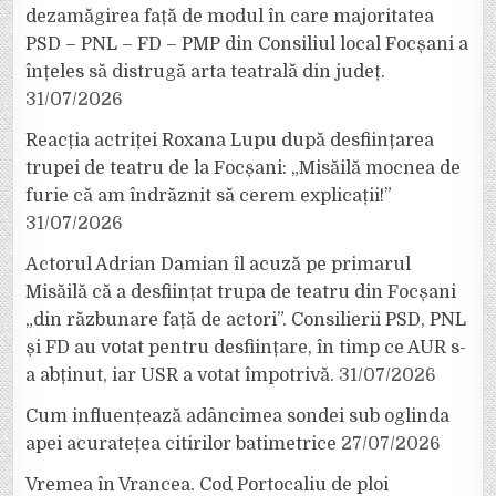
dezamăgirea față de modul în care majoritatea
PSD – PNL – FD – PMP din Consiliul local Focșani a
înțeles să distrugă arta teatrală din județ.
31/07/2026
Reacția actriței Roxana Lupu după desființarea
trupei de teatru de la Focșani: „Misăilă mocnea de
furie că am îndrăznit să cerem explicații!”
31/07/2026
Actorul Adrian Damian îl acuză pe primarul
Misăilă că a desființat trupa de teatru din Focșani
„din răzbunare față de actori”. Consilierii PSD, PNL
și FD au votat pentru desființare, în timp ce AUR s-
a abținut, iar USR a votat împotrivă.
31/07/2026
Cum influențează adâncimea sondei sub oglinda
apei acuratețea citirilor batimetrice
27/07/2026
Vremea în Vrancea. Cod Portocaliu de ploi