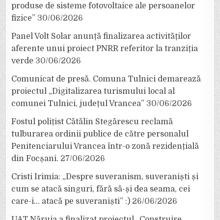
produse de sisteme fotovoltaice ale persoanelor
fizice”
30/06/2026
Panel Volt Solar anunță finalizarea activităților
aferente unui proiect PNRR referitor la tranziția
verde
30/06/2026
Comunicat de presă. Comuna Tulnici demarează
proiectul „Digitalizarea turismului local al
comunei Tulnici, județul Vrancea”
30/06/2026
Fostul polițist Cătălin Stegărescu reclamă
tulburarea ordinii publice de către personalul
Penitenciarului Vrancea într-o zonă rezidențială
din Focșani.
27/06/2026
Cristi Irimia: „Despre suveranism, suveraniști și
cum se atacă singuri, fără să-și dea seama, cei
care-i… atacă pe suveraniști” :)
26/06/2026
UAT Năruja a finalizat proiectul „Construire