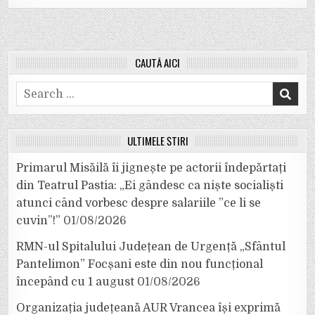
CAUTĂ AICI
Search
for:
ULTIMELE ȘTIRI
Primarul Misăilă îi jignește pe actorii îndepărtați
din Teatrul Pastia: „Ei gândesc ca niște socialiști
atunci când vorbesc despre salariile ”ce li se
cuvin”!”
01/08/2026
RMN-ul Spitalului Județean de Urgență „Sfântul
Pantelimon” Focșani este din nou funcțional
începând cu 1 august
01/08/2026
Organizația județeană AUR Vrancea își exprimă