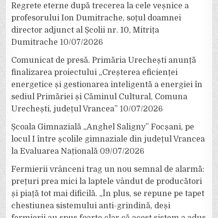
Regrete eterne după trecerea la cele veșnice a
profesorului Ion Dumitrache, soțul doamnei
director adjunct al Școlii nr. 10, Mitrița
Dumitrache
10/07/2026
Comunicat de presă. Primăria Urechești anunță
finalizarea proiectului „Creșterea eficienței
energetice și gestionarea inteligentă a energiei în
sediul Primăriei și Căminul Cultural, Comuna
Urechești, județul Vrancea”
10/07/2026
Școala Gimnazială „Anghel Saligny” Focșani, pe
locul I între școlile gimnaziale din județul Vrancea
la Evaluarea Națională
09/07/2026
Fermierii vrânceni trag un nou semnal de alarmă:
prețuri prea mici la laptele vândut de producători
și piață tot mai dificilă. „În plus, se repune pe tapet
chestiunea sistemului anti-grindină, deși