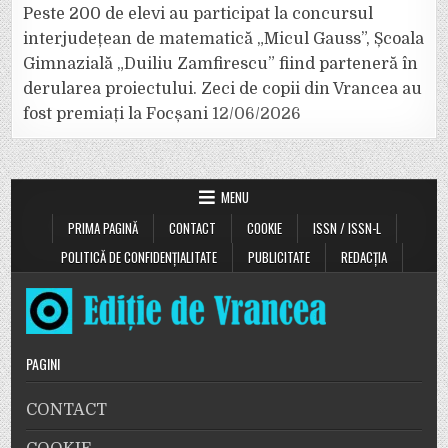
Peste 200 de elevi au participat la concursul
interjudețean de matematică „Micul Gauss”, Școala
Gimnazială „Duiliu Zamfirescu” fiind parteneră în
derularea proiectului. Zeci de copii din Vrancea au
fost premiați la Focșani
12/06/2026
MENU
PRIMA PAGINĂ
CONTACT
COOKIE
ISSN / ISSN-L
POLITICĂ DE CONFIDENȚIALITATE
PUBLICITATE
REDACȚIA
PAGINI
CONTACT