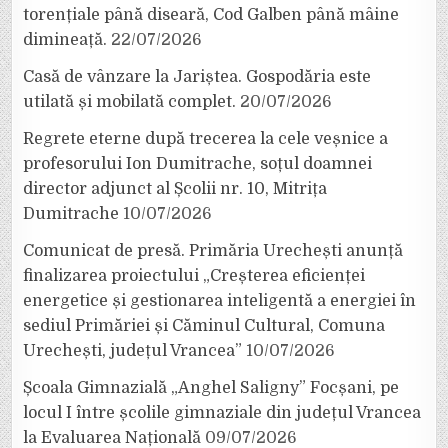
torențiale până diseară, Cod Galben până mâine
dimineață.
22/07/2026
Casă de vânzare la Jariștea. Gospodăria este
utilată și mobilată complet.
20/07/2026
Regrete eterne după trecerea la cele veșnice a
profesorului Ion Dumitrache, soțul doamnei
director adjunct al Școlii nr. 10, Mitrița
Dumitrache
10/07/2026
Comunicat de presă. Primăria Urechești anunță
finalizarea proiectului „Creșterea eficienței
energetice și gestionarea inteligentă a energiei în
sediul Primăriei și Căminul Cultural, Comuna
Urechești, județul Vrancea”
10/07/2026
Școala Gimnazială „Anghel Saligny” Focșani, pe
locul I între școlile gimnaziale din județul Vrancea
la Evaluarea Națională
09/07/2026