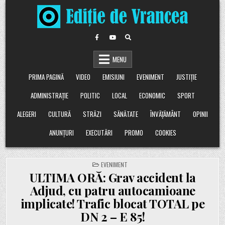
Skip
to
content
MENU
PRIMA PAGINĂ
VIDEO
EMISIUNI
EVENIMENT
JUSTIȚIE
ADMINISTRAȚIE
POLITIC
LOCAL
ECONOMIC
SPORT
ALEGERI
CULTURĂ
STRĂZI
SĂNĂTATE
ÎNVĂȚĂMÂNT
OPINII
ANUNȚURI
EXECUTĂRI
PROMO
COOKIES
POSTED
EVENIMENT
IN
ULTIMA ORĂ: Grav accident la
Adjud, cu patru autocamioane
implicate! Trafic blocat TOTAL pe
DN 2 – E 85!