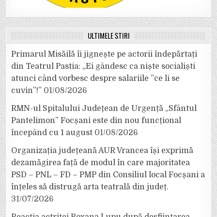
ULTIMELE ȘTIRI
Primarul Misăilă îi jignește pe actorii îndepărtați
din Teatrul Pastia: „Ei gândesc ca niște socialiști
atunci când vorbesc despre salariile ”ce li se
cuvin”!”
01/08/2026
RMN-ul Spitalului Județean de Urgență „Sfântul
Pantelimon” Focșani este din nou funcțional
începând cu 1 august
01/08/2026
Organizația județeană AUR Vrancea își exprimă
dezamăgirea față de modul în care majoritatea
PSD – PNL – FD – PMP din Consiliul local Focșani a
înțeles să distrugă arta teatrală din județ.
31/07/2026