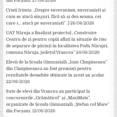
din Focșani.
27/06/2026
Cristi Irimia: „Despre suveranism, suveraniști și
cum se atacă singuri, fără să-și dea seama, cei
care-i… atacă pe suveraniști” :)
26/06/2026
UAT Năruja a finalizat proiectul „Construire
Centru de zi pentru copiii aflați în situație de risc
de separare de părinți în localitatea Podu Nărujei,
comuna Năruja, județul Vrancea”
24/06/2026
Elevii de la Școala Gimnazială „Ioan Cîmpineanu”
din Câmpineanca au fost premiați pentru
rezultatele deosebite obținute în acest an școlar
22/06/2026
Sute de elevi din Vrancea au participat la
concursurile „Grămăticel” și „MaxiMate”,
organizate de Școala Gimnazială „Ștefan cel Mare”
din Focșani.
12/06/2026