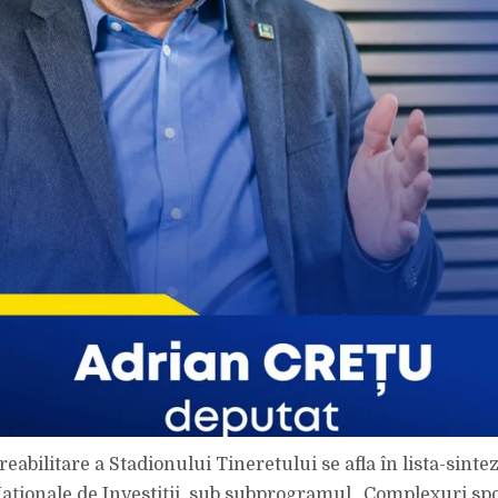
reabilitare a Stadionului Tineretului se afla în lista-sinte
ționale de Investiții, sub subprogramul „Complexuri spo