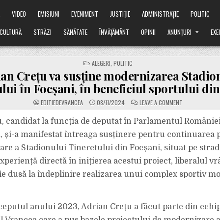
Ă
VIDEO
EMISIUNI
EVENIMENT
JUSTIȚIE
ADMINISTRAȚIE
POLITIC
CULTURĂ
STRĂZI
SĂNĂTATE
ÎNVĂȚĂMÂNT
OPINII
ANUNȚURI
EXE
POSTED
ALEGERI
,
POLITIC
IN
an Crețu va susține modernizarea Stadio
lui în Focșani, în beneficiul sportului di
ON
EDITIEDEVRANCEA
08/11/2024
LEAVE A COMMENT
ADRIAN
CREȚU
VA
, candidat la funcția de deputat în Parlamentul României
SUSȚINE
MODERNIZAREA
 și-a manifestat întreaga susținere pentru continuarea 
STADIONULUI
TINERETULUI
re a Stadionului Tineretului din Focșani, situat pe stra
ÎN
FOCȘANI,
experiență directă în inițierea acestui proiect, liberalul v
ÎN
BENEFICIUL
SPORTULUI
ie dusă la îndeplinire realizarea unui complex sportiv m
DIN
VRANCEA
nceputul anului 2023, Adrian Crețu a făcut parte din ech