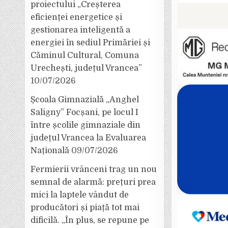
proiectului „Creșterea
eficienței energetice și
gestionarea inteligentă a
energiei în sediul Primăriei și
Căminul Cultural, Comuna
Urechești, județul Vrancea”
10/07/2026
Școala Gimnazială „Anghel
Saligny” Focșani, pe locul I
între școlile gimnaziale din
județul Vrancea la Evaluarea
Națională
09/07/2026
Fermierii vrânceni trag un nou
semnal de alarmă: prețuri prea
mici la laptele vândut de
producători și piață tot mai
dificilă. „În plus, se repune pe