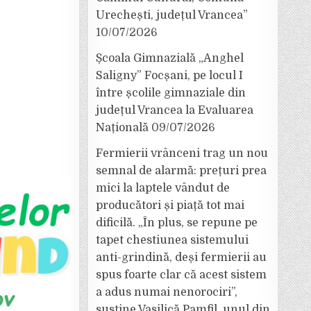
Urechești, județul Vrancea”
10/07/2026
Școala Gimnazială „Anghel
Saligny” Focșani, pe locul I
între școlile gimnaziale din
județul Vrancea la Evaluarea
Națională
09/07/2026
Fermierii vrânceni trag un nou
semnal de alarmă: prețuri prea
mici la laptele vândut de
producători și piață tot mai
dificilă. „În plus, se repune pe
tapet chestiunea sistemului
anti-grindină, deși fermierii au
spus foarte clar că acest sistem
a adus numai nenorociri”,
susține Vasilică Pamfil, unul din