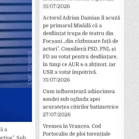
31/07/2026
Actorul Adrian Damian îl acuză
pe primarul Misăilă că a
desființat trupa de teatru din
Focșani „din răzbunare față de
actori”. Consilierii PSD, PNL și
FD au votat pentru desființare,
în timp ce AUR s-a abținut, iar
USR a votat împotrivă.
31/07/2026
Cum influențează adâncimea
sondei sub oglinda apei
acuratețea citirilor batimetrice
27/07/2026
Vremea în Vrancea. Cod
ză a
Portocaliu de ploi torențiale
rtive”. Sub