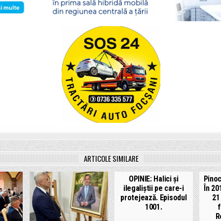
ARTICOLE SIMILARE
OPINIE: Halici și
Pinoc
ilegaliștii pe care-i
În 20
protejează. Episodul
21
1001.
f
R