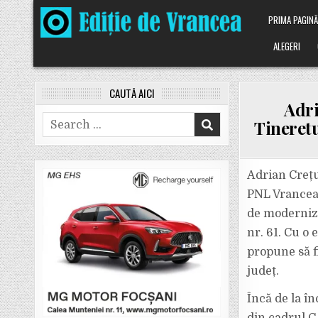
Skip
PRIMA PAGIN
to
content
ALEGERI
CAUTĂ AICI
Adri
Search
Tineretu
for:
Adrian Crețu
PNL Vrancea,
de moderniza
nr. 61. Cu o 
propune să f
județ.
Încă de la î