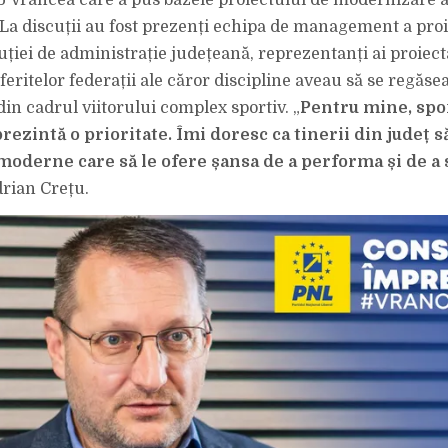
J Vrancea care a pus bazele proiectului de modernizare a
 La discuții au fost prezenți echipa de management a proi
uției de administrație județeană, reprezentanți ai proiect
iferitelor federații ale căror discipline aveau să se regăse
 din cadrul viitorului complex sportiv. „
Pentru mine, spor
ezintă o prioritate. Îmi doresc ca tinerii din județ s
i moderne care să le ofere șansa de a performa și de a
drian Crețu.