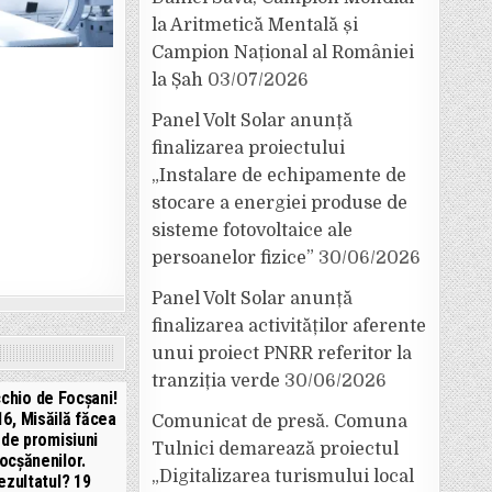
la Aritmetică Mentală și
Campion Național al României
la Șah
03/07/2026
Panel Volt Solar anunță
finalizarea proiectului
„Instalare de echipamente de
stocare a energiei produse de
sisteme fotovoltaice ale
persoanelor fizice”
30/06/2026
Panel Volt Solar anunță
finalizarea activităților aferente
unui proiect PNRR referitor la
tranziția verde
30/06/2026
chio de Focșani!
16, Misăilă făcea
Comunicat de presă. Comuna
 de promisiuni
Tulnici demarează proiectul
ocșănenilor.
„Digitalizarea turismului local
ezultatul? 19