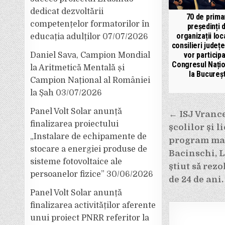
dedicat dezvoltării
70 de primar
competențelor formatorilor în
președinți 
organizații loc
educația adulților
07/07/2026
consilieri județ
vor participa
Daniel Sava, Campion Mondial
Congresul Națio
la Aritmetică Mentală și
la Bucureșt
Campion Național al României
la Șah
03/07/2026
Navigar
Panel Volt Solar anunță
← ISJ Vrance
în
finalizarea proiectului
școlilor și l
„Instalare de echipamente de
articole
program mai
stocare a energiei produse de
Bacinschi, L
sisteme fotovoltaice ale
știut să rez
persoanelor fizice”
30/06/2026
de 24 de ani.
Panel Volt Solar anunță
finalizarea activităților aferente
unui proiect PNRR referitor la