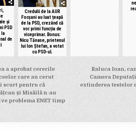
ne
rea
i,
Credulii de la AUR
de
Focșani au luat țeapă
ale și
de la PSD, crezând că
eni PSD
vor primi funcția de
 la
viceprimar. Bonus:
nal de
Nicu Tănase, prietenul
i
lui Ion Ștefan, a votat
cu PSD-ul.
e
a a aprobat cererile
Raluca Ioan, ca
iceelor care au cerut
Camera Deputați
 scurt pentru că
extinderea testelor 
ățcan și Misăilă n-au
olve problema ENET timp