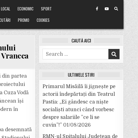
LOCAL
ECONOMIC
SPORT
CUTĂRI
PROMO
COOKIES
CAUTĂ AICI
nului
Search
n Vrancea
for:
ULTIMELE ȘTIRI
 din partea
proiectului
Primarul Misăilă îi jignește pe
da Cuza Vodă
actorii îndepărtați din Teatrul
râncean își
Pastia: „Ei gândesc ca niște
odern în
socialiști atunci când vorbesc
despre salariile ”ce li se
cuvin”!”
01/08/2026
ipa desemnată
RMN-ul Spitalului Județean de