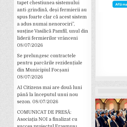
tapet chestiunea sistemului
anti-grindină, deși fermierii au
spus foarte clar că acest sistem
a adus numai nenorociri”,
susține Vasilică Pamfil, unul din
liderii fermierilor vrânceni
08/07/2026
Se prelungesc contractele
pentru parcările rezidențiale
din Municipiul Focșani
08/07/2026
AI Citizens mai are două luni
până la începutul unui nou
sezon.
08/07/2026
COMUNICAT DE PRESĂ:
Asociația NOI a finalizat cu
succes proiectul Erasmus+