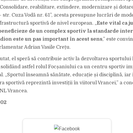
onsolidare, reabilitare, extindere, modernizare și dotar
– str. Cuza Vodă nr. 61”, acesta presupune lucrări de mod
nfrastructură sportivă de nivel european. „
Este vital ca j
beneficieze de un complex sportiv la standarde inter
tadion este un pas important în acest sens
,” este convi
arlamentar Adrian Vasile Crețu.
utat, el speră să contribuie activ la dezvoltarea sportului 
solidând astfel rolul Focșaniului ca un centru sportiv im
l. „Sportul înseamnă sănătate, educație și disciplină, iar i
a sportivă reprezintă investiții în viitorul Vrancei,” a co
PNL Vrancea.
002