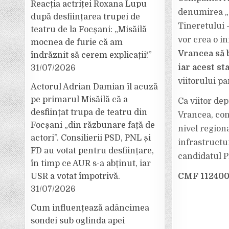
Reacția actriței Roxana Lupu
denumirea „C
după desființarea trupei de
Tineretului 
teatru de la Focșani: „Misăilă
vor crea o i
mocnea de furie că am
Vrancea să 
îndrăznit să cerem explicații!”
iar acest s
31/07/2026
viitorului p
Actorul Adrian Damian îl acuză
pe primarul Misăilă că a
Ca viitor dep
desființat trupa de teatru din
Vrancea, con
Focșani „din răzbunare față de
nivel regiona
actori”. Consilierii PSD, PNL și
infrastructur
FD au votat pentru desființare,
candidatul 
în timp ce AUR s-a abținut, iar
CMF 11240
USR a votat împotrivă.
31/07/2026
Cum influențează adâncimea
sondei sub oglinda apei