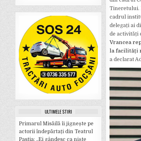
din cadrul C
Tineretului.
cadrul instit
delegați ai d
de activități
Vrancea repr
la facilităț
a declarat A
ULTIMELE ȘTIRI
Primarul Misăilă îi jignește pe
actorii îndepărtați din Teatrul
Pastia: „Ei gândesc ca niște