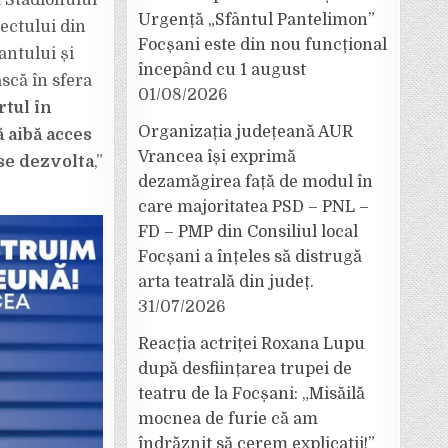
 Stadionului
Urgență „Sfântul Pantelimon”
ectului din
Focșani este din nou funcțional
antului și
începând cu 1 august
ască în sfera
01/08/2026
tul în
Organizația județeană AUR
ă aibă acces
Vrancea își exprimă
 se dezvolta
,”
dezamăgirea față de modul în
care majoritatea PSD – PNL –
FD – PMP din Consiliul local
Focșani a înțeles să distrugă
arta teatrală din județ.
31/07/2026
Reacția actriței Roxana Lupu
după desființarea trupei de
teatru de la Focșani: „Misăilă
mocnea de furie că am
îndrăznit să cerem explicații!”