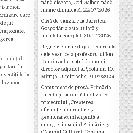
până diseară, Cod Galben până
e Stadion
mâine dimineață.
22/07/2026
ernizare care
Casă de vânzare la Jariștea.
udețul
Gospodăria este utilată și
naționale,
mobilată complet.
20/07/2026
ngerea
Regrete eterne după trecerea la
cele veșnice a profesorului Ion
în județul
Dumitrache, soțul doamnei
portant la
director adjunct al Școlii nr. 10,
nvestițiile în
Mitrița Dumitrache
10/07/2026
ncluzionat
Comunicat de presă. Primăria
Urechești anunță finalizarea
proiectului „Creșterea
eficienței energetice și
gestionarea inteligentă a
energiei în sediul Primăriei și
Căminul Cultural, Comuna