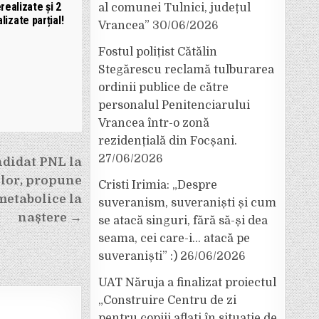
realizate și 2
al comunei Tulnici, județul
lizate parțial!
Vrancea”
30/06/2026
Fostul polițist Cătălin
Stegărescu reclamă tulburarea
ordinii publice de către
personalul Penitenciarului
Vrancea într-o zonă
rezidențială din Focșani.
27/06/2026
ndidat PNL la
lor, propune
Cristi Irimia: „Despre
metabolice la
suveranism, suveraniști și cum
naștere →
se atacă singuri, fără să-și dea
seama, cei care-i… atacă pe
suveraniști” :)
26/06/2026
UAT Năruja a finalizat proiectul
„Construire Centru de zi
pentru copiii aflați în situație de