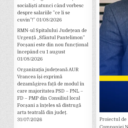
socialiști atunci când vorbesc
despre salariile ”ce li se
cuvin”!”
01/08/2026
RMN-ul Spitalului Județean de
Urgență „Sfântul Pantelimon”
Focșani este din nou funcțional
începând cu 1 august
01/08/2026
Organizația județeană AUR
Vrancea își exprimă
dezamăgirea față de modul în
care majoritatea PSD – PNL –
FD – PMP din Consiliul local
Focșani a înțeles să distrugă
arta teatrală din județ.
Proiectul de 
31/07/2026
Companiei Na