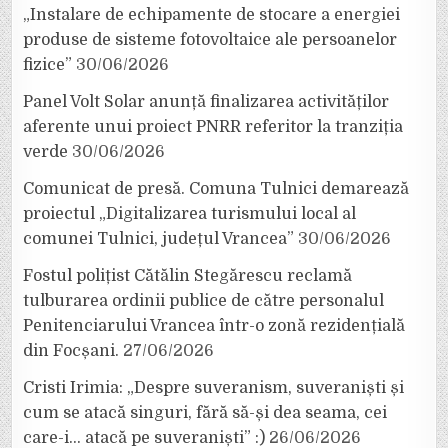
„Instalare de echipamente de stocare a energiei
produse de sisteme fotovoltaice ale persoanelor
fizice”
30/06/2026
Panel Volt Solar anunță finalizarea activităților
aferente unui proiect PNRR referitor la tranziția
verde
30/06/2026
Comunicat de presă. Comuna Tulnici demarează
proiectul „Digitalizarea turismului local al
comunei Tulnici, județul Vrancea”
30/06/2026
Fostul polițist Cătălin Stegărescu reclamă
tulburarea ordinii publice de către personalul
Penitenciarului Vrancea într-o zonă rezidențială
din Focșani.
27/06/2026
Cristi Irimia: „Despre suveranism, suveraniști și
cum se atacă singuri, fără să-și dea seama, cei
care-i… atacă pe suveraniști” :)
26/06/2026