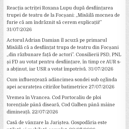
Reacția actriței Roxana Lupu după desființarea
trupei de teatru de la Focșani: „Misăilă mocnea de
furie că am îndrăznit să cerem explicații!”
31/07/2026
Actorul Adrian Damian îl acuză pe primarul
Misăilă că a desființat trupa de teatru din Focșani
„din răzbunare față de actori”. Consilierii PSD, PNL
și FD au votat pentru desființare, în timp ce AUR s-
a abținut, iar USR a votat împotrivă.
31/07/2026
Cum influențează adâncimea sondei sub oglinda
apei acuratețea citirilor batimetrice
27/07/2026
Vremea în Vrancea. Cod Portocaliu de ploi
torențiale până diseară, Cod Galben până mâine
dimineață.
22/07/2026
Casă de vânzare la Jariștea. Gospodăria este