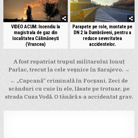
VIDEO ACUM: Incendiu la
Parapete pe role, montate pe
magistrala de gaz din
DN 2 la Dumbrăveni, pentru a
localitatea Călimănești
reduce severitatea
(Vrancea)
accidentelor.
Navigare
A fost repatriat trupul militarului Ionuț
în
Parlac, trecut la cele veșnice în Sarajevo. →
articole
← „Capcană” criminală în Focșani. Zeci de
scânduri cu cuie în ele, lăsate pe trotuar, pe
strada Cuza Vodă. O tânără s-a accidentat grav.