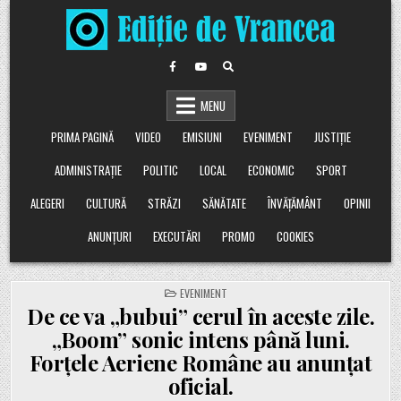
Skip
to
content
MENU
PRIMA PAGINĂ
VIDEO
EMISIUNI
EVENIMENT
JUSTIȚIE
ADMINISTRAȚIE
POLITIC
LOCAL
ECONOMIC
SPORT
ALEGERI
CULTURĂ
STRĂZI
SĂNĂTATE
ÎNVĂȚĂMÂNT
OPINII
ANUNȚURI
EXECUTĂRI
PROMO
COOKIES
POSTED
EVENIMENT
IN
De ce va „bubui” cerul în aceste zile.
„Boom” sonic intens până luni.
Forțele Aeriene Române au anunțat
oficial.