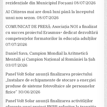
rezidențiale din Municipiul Focșani
08/07/2026
AI Citizens mai are două luni până la începutul
unui nou sezon.
08/07/2026
COMUNICAT DE PRESĂ: Asociația NOI a finalizat
cu succes proiectul Erasmus+ dedicat dezvoltării
competențelor formatorilor în educația adulților
07/07/2026
Daniel Sava, Campion Mondial la Aritmetică
Mentală și Campion Național al României la Șah
03/07/2026
Panel Volt Solar anunță finalizarea proiectului
„Instalare de echipamente de stocare a energiei
produse de sisteme fotovoltaice ale persoanelor
fizice”
30/06/2026
Panel Volt Solar anunță finalizarea activităților
aferente unui proiect PNRR referitor la tranziția