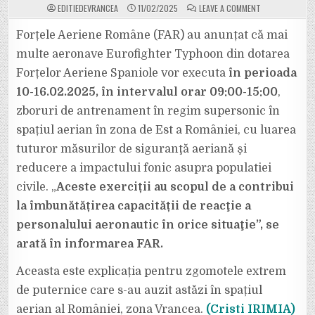
ON
EDITIEDEVRANCEA
11/02/2025
LEAVE A COMMENT
DE
CE
VA
Forțele Aeriene Române (FAR) au anunțat că mai
„BUBUI”
CERUL
multe aeronave Eurofighter Typhoon din dotarea
ÎN
ACESTE
Forțelor Aeriene Spaniole vor executa
în perioada
ZILE.
„BOOM”
10-16.02.2025, în intervalul orar 09:00-15:00
SONIC
,
INTENS
PÂNĂ
zboruri de antrenament în regim supersonic în
LUNI.
FORȚELE
spațiul aerian în zona de Est a României, cu luarea
AERIENE
ROMÂNE
tuturor măsurilor de siguranţă aeriană şi
AU
ANUNȚAT
reducere a impactului fonic asupra populatiei
OFICIAL.
civile. „
Aceste exerciții au scopul de a contribui
la îmbunătățirea capacității de reacţie a
personalului aeronautic în orice situaţie”, se
arată în informarea FAR.
Aceasta este explicația pentru zgomotele extrem
de puternice care s-au auzit astăzi în spațiul
aerian al României, zona Vrancea.
(Cristi IRIMIA)