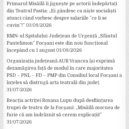
Primarul Misăilă îi jignește pe actorii îndepărtați
din Teatrul Pastia: „Ei gândesc ca niște socialiști
atunci când vorbesc despre salariile ”ce li se
cuvin”!”
01/08/2026
RMN-ul Spitalului Județean de Urgență „Sfântul
Pantelimon” Focșani este din nou funcțional
începând cu 1 august
01/08/2026
Organizația județeană AUR Vrancea își exprimă
dezamăgirea față de modul în care majoritatea
PSD – PNL – FD – PMP din Consiliul local Focșani a
înțeles să distrugă arta teatrală din județ.
31/07/2026
Reacția actriței Roxana Lupu după desființarea
trupei de teatru de la Focșani: „Misăilă mocnea de
furie că am îndrăznit să cerem explicații!”
31/07/2026