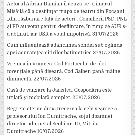
Actorul Adrian Damian îl acuză pe primarul
Misăilă că a desființat trupa de teatru din Focșani
„din răzbunare față de actori”. Consilierii PSD, PNL
și FD au votat pentru desființare, în timp ce AUR s-
a abținut, iar USR a votat împotrivă.
31/07/2026
Cum influențează adâncimea sondei sub oglinda
apei acuratețea citirilor batimetrice
27/07/2026
Vremea în Vrancea. Cod Portocaliu de ploi
torențiale până diseară, Cod Galben până mâine
dimineață.
22/07/2026
Casă de vânzare la Jariștea. Gospodăria este
utilată și mobilată complet.
20/07/2026
Regrete eterne după trecerea la cele veșnice a
profesorului Ion Dumitrache, soțul doamnei
director adjunct al Școlii nr. 10, Mitrița
Dumitrache
10/07/2026