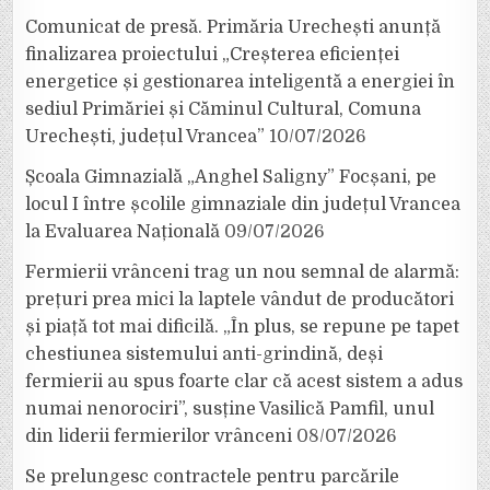
Comunicat de presă. Primăria Urechești anunță
finalizarea proiectului „Creșterea eficienței
energetice și gestionarea inteligentă a energiei în
sediul Primăriei și Căminul Cultural, Comuna
Urechești, județul Vrancea”
10/07/2026
Școala Gimnazială „Anghel Saligny” Focșani, pe
locul I între școlile gimnaziale din județul Vrancea
la Evaluarea Națională
09/07/2026
Fermierii vrânceni trag un nou semnal de alarmă:
prețuri prea mici la laptele vândut de producători
și piață tot mai dificilă. „În plus, se repune pe tapet
chestiunea sistemului anti-grindină, deși
fermierii au spus foarte clar că acest sistem a adus
numai nenorociri”, susține Vasilică Pamfil, unul
din liderii fermierilor vrânceni
08/07/2026
Se prelungesc contractele pentru parcările