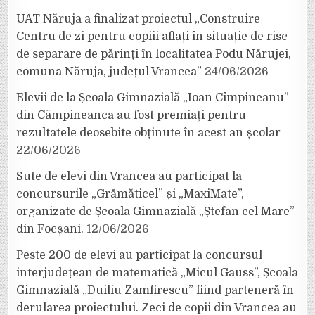
UAT Năruja a finalizat proiectul „Construire
Centru de zi pentru copiii aflați în situație de risc
de separare de părinți în localitatea Podu Nărujei,
comuna Năruja, județul Vrancea”
24/06/2026
Elevii de la Școala Gimnazială „Ioan Cîmpineanu”
din Câmpineanca au fost premiați pentru
rezultatele deosebite obținute în acest an școlar
22/06/2026
Sute de elevi din Vrancea au participat la
concursurile „Grămăticel” și „MaxiMate”,
organizate de Școala Gimnazială „Ștefan cel Mare”
din Focșani.
12/06/2026
Peste 200 de elevi au participat la concursul
interjudețean de matematică „Micul Gauss”, Școala
Gimnazială „Duiliu Zamfirescu” fiind parteneră în
derularea proiectului. Zeci de copii din Vrancea au