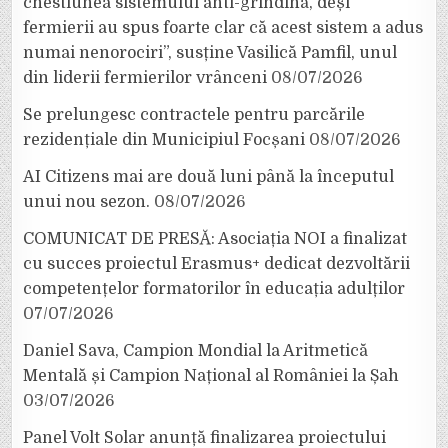
chestiunea sistemului anti-grindină, deși
fermierii au spus foarte clar că acest sistem a adus
numai nenorociri”, susține Vasilică Pamfil, unul
din liderii fermierilor vrânceni
08/07/2026
Se prelungesc contractele pentru parcările
rezidențiale din Municipiul Focșani
08/07/2026
AI Citizens mai are două luni până la începutul
unui nou sezon.
08/07/2026
COMUNICAT DE PRESĂ: Asociația NOI a finalizat
cu succes proiectul Erasmus+ dedicat dezvoltării
competențelor formatorilor în educația adulților
07/07/2026
Daniel Sava, Campion Mondial la Aritmetică
Mentală și Campion Național al României la Șah
03/07/2026
Panel Volt Solar anunță finalizarea proiectului