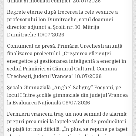
utilată și mobilată complet.
20/07/2026
Regrete eterne după trecerea la cele veșnice a
profesorului Ion Dumitrache, soțul doamnei
director adjunct al Școlii nr. 10, Mitrița
Dumitrache
10/07/2026
Comunicat de presă. Primăria Urechești anunță
finalizarea proiectului „Creșterea eficienței
energetice și gestionarea inteligentă a energiei în
sediul Primăriei și Căminul Cultural, Comuna
Urechești, județul Vrancea”
10/07/2026
Școala Gimnazială „Anghel Saligny” Focșani, pe
locul I între școlile gimnaziale din județul Vrancea
la Evaluarea Națională
09/07/2026
Fermierii vrânceni trag un nou semnal de alarmă:
prețuri prea mici la laptele vândut de producători
și piață tot mai dificilă. „În plus, se repune pe tapet