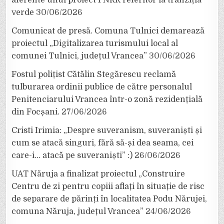
verde
30/06/2026
Comunicat de presă. Comuna Tulnici demarează
proiectul „Digitalizarea turismului local al
comunei Tulnici, județul Vrancea”
30/06/2026
Fostul polițist Cătălin Stegărescu reclamă
tulburarea ordinii publice de către personalul
Penitenciarului Vrancea într-o zonă rezidențială
din Focșani.
27/06/2026
Cristi Irimia: „Despre suveranism, suveraniști și
cum se atacă singuri, fără să-și dea seama, cei
care-i… atacă pe suveraniști” :)
26/06/2026
UAT Năruja a finalizat proiectul „Construire
Centru de zi pentru copiii aflați în situație de risc
de separare de părinți în localitatea Podu Nărujei,
comuna Năruja, județul Vrancea”
24/06/2026