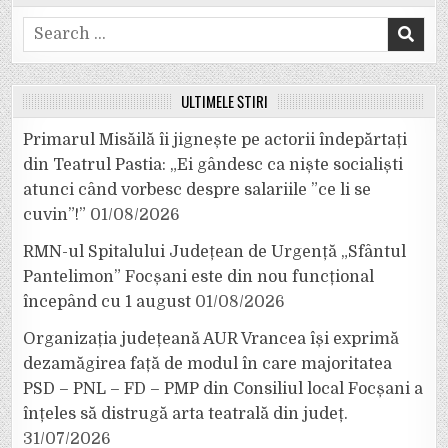
Search
for:
ULTIMELE ȘTIRI
Primarul Misăilă îi jignește pe actorii îndepărtați
din Teatrul Pastia: „Ei gândesc ca niște socialiști
atunci când vorbesc despre salariile ”ce li se
cuvin”!”
01/08/2026
RMN-ul Spitalului Județean de Urgență „Sfântul
Pantelimon” Focșani este din nou funcțional
începând cu 1 august
01/08/2026
Organizația județeană AUR Vrancea își exprimă
dezamăgirea față de modul în care majoritatea
PSD – PNL – FD – PMP din Consiliul local Focșani a
înțeles să distrugă arta teatrală din județ.
31/07/2026