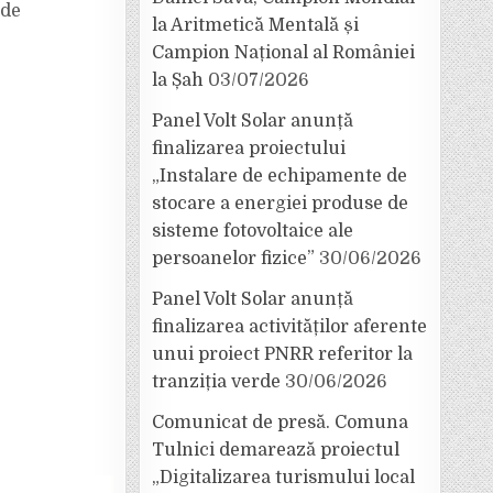
 de
la Aritmetică Mentală și
Campion Național al României
la Șah
03/07/2026
Panel Volt Solar anunță
finalizarea proiectului
„Instalare de echipamente de
stocare a energiei produse de
sisteme fotovoltaice ale
persoanelor fizice”
30/06/2026
Panel Volt Solar anunță
finalizarea activităților aferente
unui proiect PNRR referitor la
tranziția verde
30/06/2026
Comunicat de presă. Comuna
Tulnici demarează proiectul
„Digitalizarea turismului local