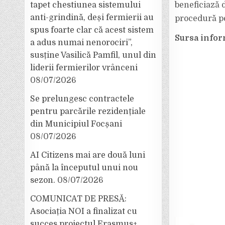
beneficiază 
tapet chestiunea sistemului
anti-grindină, deși fermierii au
procedură pe
spus foarte clar că acest sistem
Sursa infor
a adus numai nenorociri”,
susține Vasilică Pamfil, unul din
liderii fermierilor vrânceni
08/07/2026
Se prelungesc contractele
pentru parcările rezidențiale
din Municipiul Focșani
08/07/2026
AI Citizens mai are două luni
până la începutul unui nou
sezon.
08/07/2026
COMUNICAT DE PRESĂ:
Asociația NOI a finalizat cu
succes proiectul Erasmus+