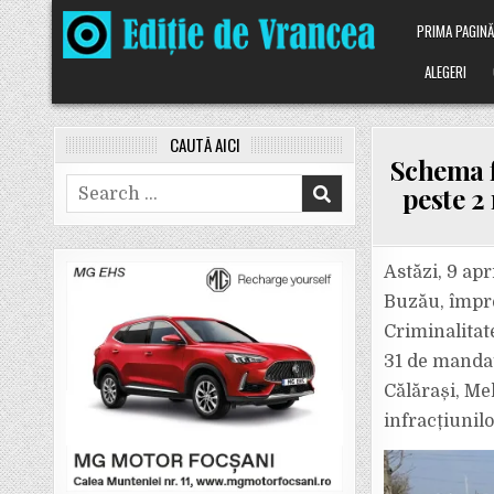
Skip
PRIMA PAGIN
to
content
ALEGERI
CAUTĂ AICI
Schema f
Search
peste 2
for:
Astăzi, 9 apr
Buzău, împre
Criminalitat
31 de mandat
Călărași, Me
infracțiunilo