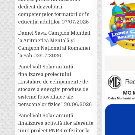
dedicat dezvoltării
competențelor formatorilor în
educația adulților
07/07/2026
Daniel Sava, Campion Mondial
la Aritmetică Mentală și
Campion Național al României
la Șah
03/07/2026
Panel Volt Solar anunță
finalizarea proiectului
„Instalare de echipamente de
stocare a energiei produse de
sisteme fotovoltaice ale
persoanelor fizice”
30/06/2026
Panel Volt Solar anunță
finalizarea activităților aferente
unui proiect PNRR referitor la