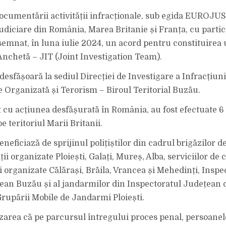
ocumentării activității infracționale, sub egida EUROJUS
 judiciare din România, Marea Britanie și Franța, cu parti
semnat, în luna iulie 2024, un acord pentru constituirea
chetă – JIT (Joint Investigation Team).
desfășoară la sediul Direcției de Investigare a Infracțiuni
e Organizată și Terorism – Biroul Teritorial Buzău.
cu acțiunea desfășurată în România, au fost efectuate 6 
e teritoriul Marii Britanii.
beneficiază de sprijinul polițiștilor din cadrul brigăzilor
ții organizate Ploiești, Galați, Mureș, Alba, serviciilor de
i organizate Călărași, Brăila, Vrancea și Mehedinți, Inspe
țean Buzău și al jandarmilor din Inspectoratul Județean
Grupării Mobile de Jandarmi Ploiești.
area că pe parcursul întregului proces penal, persoanel