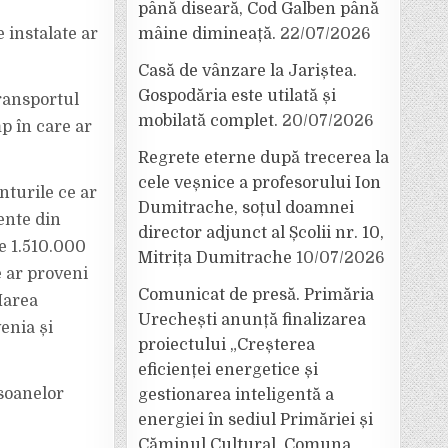
până diseară, Cod Galben până
 instalate ar
mâine dimineață.
22/07/2026
Casă de vânzare la Jariștea.
Gospodăria este utilată și
transportul
mobilată complet.
20/07/2026
p în care ar
Regrete eterne după trecerea la
cele veșnice a profesorului Ion
nturile ce ar
Dumitrache, soțul doamnei
ente din
director adjunct al Școlii nr. 10,
te 1.510.000
Mitrița Dumitrache
10/07/2026
e ar proveni
Comunicat de presă. Primăria
Marea
Urechești anunță finalizarea
enia și
proiectului „Creșterea
eficienței energetice și
rsoanelor
gestionarea inteligentă a
energiei în sediul Primăriei și
Căminul Cultural, Comuna