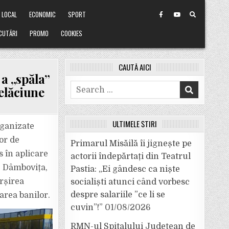
LOCAL
ECONOMIC
SPORT
CUTĂRI
PROMO
COOKIES
CAUTĂ AICI
a „spăla”
Search
șelăciune
for:
ULTIMELE ȘTIRI
rganizate
or de
Primarul Misăilă îi jignește pe
 în aplicare
actorii îndepărtați din Teatrul
, Dâmbovița,
Pastia: „Ei gândesc ca niște
rșirea
socialiști atunci când vorbesc
despre salariile ”ce li se
area banilor.
cuvin”!”
01/08/2026
RMN-ul Spitalului Județean de