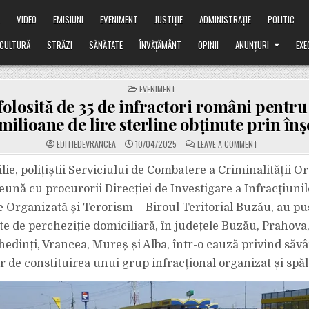
Ă
VIDEO
EMISIUNI
EVENIMENT
JUSTIȚIE
ADMINISTRAȚIE
POLITIC
CULTURĂ
STRĂZI
SĂNĂTATE
ÎNVĂȚĂMÂNT
OPINII
ANUNȚURI
EXE
POSTED
EVENIMENT
IN
olosită de 35 de infractori români pentru 
 milioane de lire sterline obținute prin în
ON
EDITIEDEVRANCEA
10/04/2025
LEAVE A COMMENT
SCHEMA
FOLOSITĂ
DE
ilie, polițiștii Serviciului de Combatere a Criminalității O
35
DE
ună cu procurorii Direcției de Investigare a Infracțiunil
INFRACTORI
ROMÂNI
e Organizată și Terorism – Biroul Teritorial Buzău, au pus
PENTRU
A
e de percheziție domiciliară, în județele Buzău, Prahova
„SPĂLA”
PESTE
2
hedinți, Vrancea, Mureș și Alba, într-o cauză privind săvâ
MILIOANE
DE
r de constituirea unui grup infracțional organizat și spăl
LIRE
STERLINE
OBȚINUTE
PRIN
ÎNȘELĂCIUNE