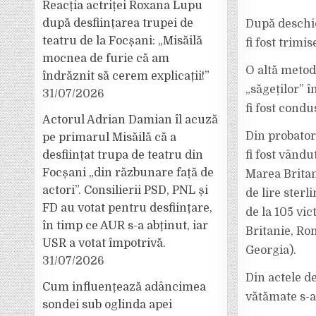
Reacția actriței Roxana Lupu
după desființarea trupei de
După deschid
teatru de la Focșani: „Misăilă
fi fost trimi
mocnea de furie că am
O altă metodă
îndrăznit să cerem explicații!”
„săgeților” î
31/07/2026
fi fost condu
Actorul Adrian Damian îl acuză
Din probator
pe primarul Misăilă că a
fi fost vând
desființat trupa de teatru din
Focșani „din răzbunare față de
Marea Britani
actori”. Consilierii PSD, PNL și
de lire sterl
FD au votat pentru desființare,
de la 105 vi
în timp ce AUR s-a abținut, iar
Britanie, Rom
USR a votat împotrivă.
Georgia).
31/07/2026
Din actele d
Cum influențează adâncimea
vătămate s-a
sondei sub oglinda apei