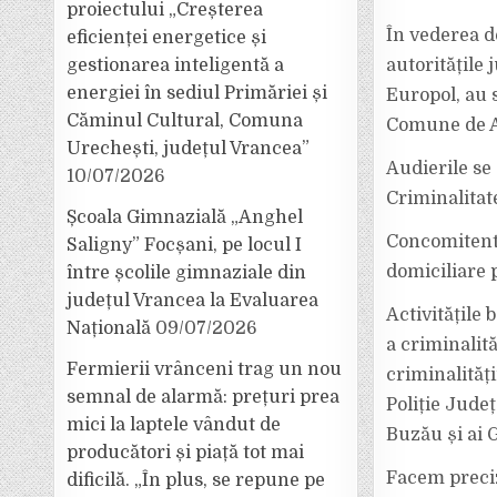
proiectului „Creșterea
În vederea d
eficienței energetice și
autoritățile
gestionarea inteligentă a
energiei în sediul Primăriei și
Europol, au 
Căminul Cultural, Comuna
Comune de An
Urechești, județul Vrancea”
Audierile se 
10/07/2026
Criminalitat
Școala Gimnazială „Anghel
Concomitent 
Saligny” Focșani, pe locul I
domiciliare p
între școlile gimnaziale din
județul Vrancea la Evaluarea
Activitățile 
Națională
09/07/2026
a criminalită
Fermierii vrânceni trag un nou
criminalități
semnal de alarmă: prețuri prea
Poliție Jude
mici la laptele vândut de
Buzău și ai 
producători și piață tot mai
Facem preciz
dificilă. „În plus, se repune pe