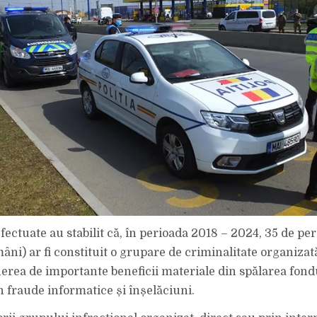
fectuate au stabilit că, în perioada 2018 – 2024, 35 de pe
âni) ar fi constituit o grupare de criminalitate organizată
nerea de importante beneficii materiale din spălarea fond
n fraude informatice și înșelăciuni.