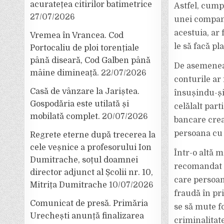
acuratețea citirilor batimetrice
Astfel, cumpă
27/07/2026
unei compani
acestuia, ar 
Vremea în Vrancea. Cod
le să facă pl
Portocaliu de ploi torențiale
până diseară, Cod Galben până
De asemenea,
mâine dimineață.
22/07/2026
conturile ar 
Casă de vânzare la Jariștea.
însușindu-și 
Gospodăria este utilată și
celălalt part
mobilată complet.
20/07/2026
bancare crea
persoana cu 
Regrete eterne după trecerea la
cele veșnice a profesorului Ion
Într-o altă m
Dumitrache, soțul doamnei
recomandat c
director adjunct al Școlii nr. 10,
care persoana
Mitrița Dumitrache
10/07/2026
fraudă în pr
Comunicat de presă. Primăria
se să mute fo
Urechești anunță finalizarea
criminalitat