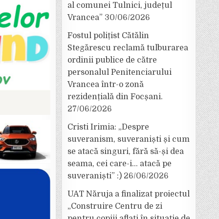
al comunei Tulnici, județul
Vrancea”
30/06/2026
Fostul polițist Cătălin
Stegărescu reclamă tulburarea
ordinii publice de către
personalul Penitenciarului
Vrancea într-o zonă
rezidențială din Focșani.
27/06/2026
Cristi Irimia: „Despre
suveranism, suveraniști și cum
se atacă singuri, fără să-și dea
seama, cei care-i… atacă pe
suveraniști” :)
26/06/2026
UAT Năruja a finalizat proiectul
„Construire Centru de zi
pentru copiii aflați în situație de