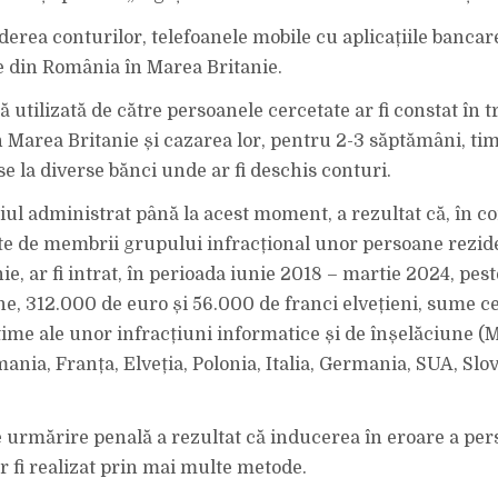
erea conturilor, telefoanele mobile cu aplicațiile bancare
se din România în Marea Britanie.
 utilizată de către persoanele cercetate ar fi constat în 
n Marea Britanie și cazarea lor, pentru 2-3 săptămâni, tim
se la diverse bănci unde ar fi deschis conturi.
iul administrat până la acest moment, a rezultat că, în co
ute de membrii grupului infracțional unor persoane rezid
e, ar fi intrat, în perioada iunie 2018 – martie 2024, pes
ine, 312.000 de euro și 56.000 de franci elvețieni, sume c
ctime ale unor infracțiuni informatice și de înșelăciune (
ania, Franța, Elveția, Polonia, Italia, Germania, SUA, Slov
e urmărire penală a rezultat că inducerea în eroare a pe
r fi realizat prin mai multe metode.