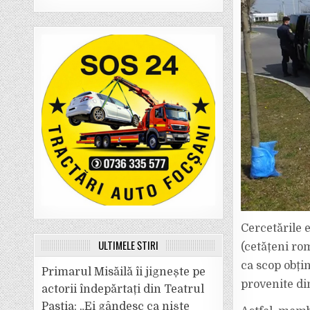
Cercetările e
ULTIMELE ȘTIRI
(cetățeni rom
ca scop obți
Primarul Misăilă îi jignește pe
provenite di
actorii îndepărtați din Teatrul
Pastia: „Ei gândesc ca niște