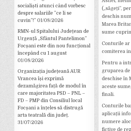
Astfel, memb
socialiști atunci când vorbesc
(„săgeți”, pe
despre salariile ”ce li se
deschis nume
cuvin”!”
01/08/2026
Marea Britan
RMN-ul Spitalului Județean de
sume cuprinse
Urgență „Sfântul Pantelimon”
Conturile ar 
Focșani este din nou funcțional
comiterea in
începând cu 1 august
01/08/2026
Pentru a int
gruparea de c
Organizația județeană AUR
deschise în 
Vrancea își exprimă
dezamăgirea față de modul în
aceste sume, 
care majoritatea PSD – PNL –
finali.
FD – PMP din Consiliul local
Conturile ba
Focșani a înțeles să distrugă
aplicații in
arta teatrală din județ.
numere aloca
31/07/2026
fictive de re