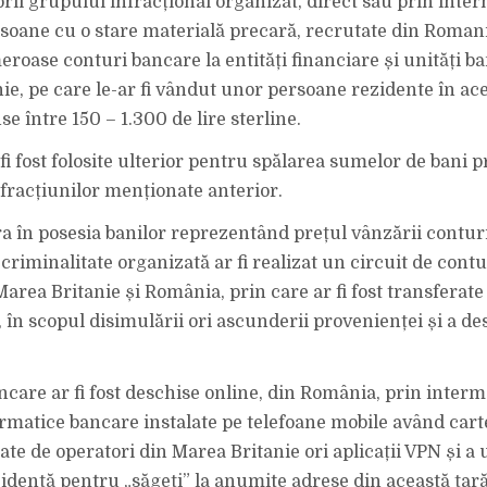
rii grupului infracțional organizat, direct sau prin inte
rsoane cu o stare materială precară, recrutate din Romania
roase conturi bancare la entități financiare și unități b
ie, pe care le-ar fi vândut unor persoane rezidente în ace
 între 150 – 1.300 de lire sterline.
fi fost folosite ulterior pentru spălarea sumelor de bani 
fracțiunilor menționate anterior.
ra în posesia banilor reprezentând prețul vânzării conturi
riminalitate organizată ar fi realizat un circuit de contur
Marea Britanie și România, prin care ar fi fost transferate
în scopul disimulării ori ascunderii provenienței și a des
ncare ar fi fost deschise online, din România, prin inter
formatice bancare instalate pe telefoane mobile având car
te de operatori din Marea Britanie ori aplicații VPN și a 
zidență pentru „săgeți” la anumite adrese din această țară