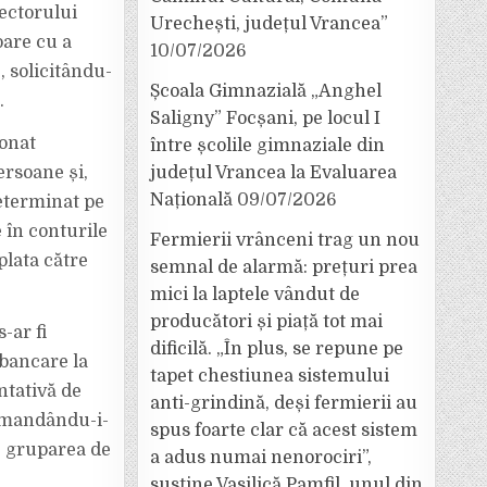
rectorului
Urechești, județul Vrancea”
oare cu a
10/07/2026
, solicitându-
Școala Gimnazială „Anghel
.
Saligny” Focșani, pe locul I
ionat
între școlile gimnaziale din
ersoane și,
județul Vrancea la Evaluarea
Națională
09/07/2026
determinat pe
 în conturile
Fermierii vrânceni trag un nou
plata către
semnal de alarmă: prețuri prea
mici la laptele vândut de
producători și piață tot mai
-ar fi
dificilă. „În plus, se repune pe
 bancare la
tapet chestiunea sistemului
ntativă de
anti-grindină, deși fermierii au
comandându-i-
spus foarte clar că acest sistem
re gruparea de
a adus numai nenorociri”,
susține Vasilică Pamfil, unul din