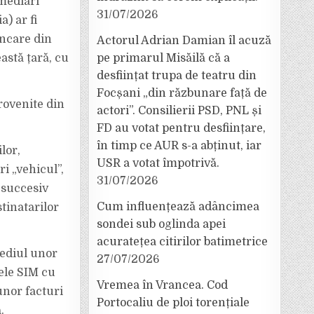
rmediari
31/07/2026
) ar fi
ancare din
Actorul Adrian Damian îl acuză
astă țară, cu
pe primarul Misăilă că a
desființat trupa de teatru din
Focșani „din răzbunare față de
provenite din
actori”. Consilierii PSD, PNL și
FD au votat pentru desființare,
în timp ce AUR s-a abținut, iar
lor,
USR a votat împotrivă.
i „vehicul”,
31/07/2026
 succesiv
Cum influențează adâncimea
tinatarilor
sondei sub oglinda apei
acuratețea citirilor batimetrice
mediul unor
27/07/2026
tele SIM cu
Vremea în Vrancea. Cod
unor facturi
Portocaliu de ploi torențiale
.