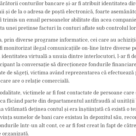
rătorii conturilor bancare și-ar fi atribuit identitatea di
i și de la o adresa de poștă electronică, foarte asemănăt
fi trimis un email persoanelor abilitate din acea companie
ata unei pretinse facturi în conturi aflate sub controlul lor
 prin diverse programe informatice, cei care au achiziț
fi monitorizat ilegal comunicațiile on-line între diverse p
identitatea virtuală a unuia dintre interlocutori, l-ar fi 
icipant la conversație să direcționeze fondurile financiare
te de săgeți, victima având reprezentarea că efectuează 
care are o relație comercială.
odalitate, victimele ar fi fost contactate de persoane care s
a făcând parte din departamentul antifraudă al unității
 vătămată deținea contul și era înștiințată că există o te
ivința sumelor de bani care existau în depozitul său, re
ndurile într-un alt cont, ce ar fi fost creat în fapt de căt
e organizată.