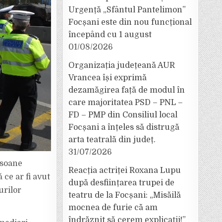
Urgență „Sfântul Pantelimon”
Focșani este din nou funcțional
începând cu 1 august
01/08/2026
Organizația județeană AUR
Vrancea își exprimă
dezamăgirea față de modul în
care majoritatea PSD – PNL –
FD – PMP din Consiliul local
Focșani a înțeles să distrugă
arta teatrală din județ.
31/07/2026
rsoane
Reacția actriței Roxana Lupu
 ce ar fi avut
după desființarea trupei de
urilor
teatru de la Focșani: „Misăilă
mocnea de furie că am
îndrăznit să cerem explicații!”