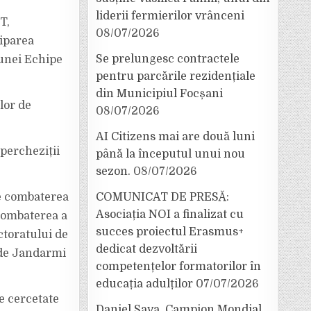
liderii fermierilor vrânceni
T,
08/07/2026
ciparea
Se prelungesc contractele
 unei Echipe
pentru parcările rezidențiale
din Municipiul Focșani
lor de
08/07/2026
AI Citizens mai are două luni
percheziții
până la începutul unui nou
sezon.
08/07/2026
 de combaterea
COMUNICAT DE PRESĂ:
Asociația NOI a finalizat cu
 combaterea a
succes proiectul Erasmus+
ctoratului de
dedicat dezvoltării
 de Jandarmi
competențelor formatorilor în
educația adulților
07/07/2026
e cercetate
Daniel Sava, Campion Mondial