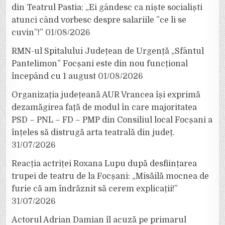
din Teatrul Pastia: „Ei gândesc ca niște socialiști
atunci când vorbesc despre salariile ”ce li se
cuvin”!”
01/08/2026
RMN-ul Spitalului Județean de Urgență „Sfântul
Pantelimon” Focșani este din nou funcțional
începând cu 1 august
01/08/2026
Organizația județeană AUR Vrancea își exprimă
dezamăgirea față de modul în care majoritatea
PSD – PNL – FD – PMP din Consiliul local Focșani a
înțeles să distrugă arta teatrală din județ.
31/07/2026
Reacția actriței Roxana Lupu după desființarea
trupei de teatru de la Focșani: „Misăilă mocnea de
furie că am îndrăznit să cerem explicații!”
31/07/2026
Actorul Adrian Damian îl acuză pe primarul