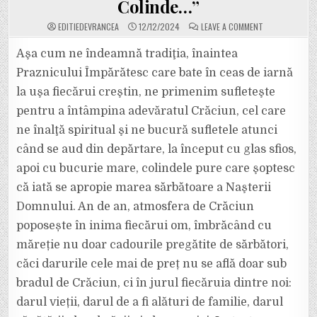
Colinde…”
ON
EDITIEDEVRANCEA
12/12/2024
LEAVE A COMMENT
PE
SCENA
SĂLII
Aşa cum ne îndeamnă tradiţia, înaintea
BALADA
DIN
Praznicului Împărătesc care bate în ceas de iarnă
FOCȘANI
AU
la uşa fiecărui creştin, ne primenim sufleteşte
RĂSUNAT
VOIOS
pentru a întâmpina adevăratul Crăciun, cel care
GLASURILE
COLINDĂTORIL
CELEI
ne înalţă spiritual şi ne bucură sufletele atunci
DE-
A
când se aud din depărtare, la început cu glas sfios,
X-
A
apoi cu bucurie mare, colindele pure care şoptesc
EDIȚII
A
că iată se apropie marea sărbătoare a Naşterii
REUNIUNII
CORALE
„COLINDE,
Domnului. An de an, atmosfera de Crăciun
COLINDE…”
poposește în inima fiecărui om, îmbrăcând cu
măreție nu doar cadourile pregătite de sărbători,
căci darurile cele mai de preț nu se află doar sub
bradul de Crăciun, ci în jurul fiecăruia dintre noi:
darul vieții, darul de a fi alături de familie, darul