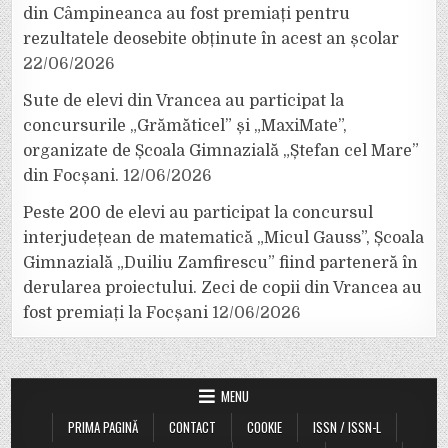
din Câmpineanca au fost premiați pentru
rezultatele deosebite obținute în acest an școlar
22/06/2026
Sute de elevi din Vrancea au participat la
concursurile „Grămăticel” și „MaxiMate”,
organizate de Școala Gimnazială „Ștefan cel Mare”
din Focșani.
12/06/2026
Peste 200 de elevi au participat la concursul
interjudețean de matematică „Micul Gauss”, Școala
Gimnazială „Duiliu Zamfirescu” fiind parteneră în
derularea proiectului. Zeci de copii din Vrancea au
fost premiați la Focșani
12/06/2026
MENU
PRIMA PAGINĂ
CONTACT
COOKIE
ISSN / ISSN-L