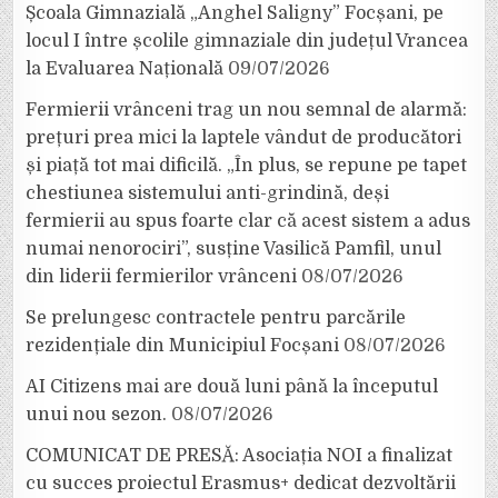
Școala Gimnazială „Anghel Saligny” Focșani, pe
locul I între școlile gimnaziale din județul Vrancea
la Evaluarea Națională
09/07/2026
Fermierii vrânceni trag un nou semnal de alarmă:
prețuri prea mici la laptele vândut de producători
și piață tot mai dificilă. „În plus, se repune pe tapet
chestiunea sistemului anti-grindină, deși
fermierii au spus foarte clar că acest sistem a adus
numai nenorociri”, susține Vasilică Pamfil, unul
din liderii fermierilor vrânceni
08/07/2026
Se prelungesc contractele pentru parcările
rezidențiale din Municipiul Focșani
08/07/2026
AI Citizens mai are două luni până la începutul
unui nou sezon.
08/07/2026
COMUNICAT DE PRESĂ: Asociația NOI a finalizat
cu succes proiectul Erasmus+ dedicat dezvoltării