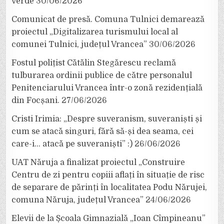
verde
30/06/2026
Comunicat de presă. Comuna Tulnici demarează
proiectul „Digitalizarea turismului local al
comunei Tulnici, județul Vrancea”
30/06/2026
Fostul polițist Cătălin Stegărescu reclamă
tulburarea ordinii publice de către personalul
Penitenciarului Vrancea într-o zonă rezidențială
din Focșani.
27/06/2026
Cristi Irimia: „Despre suveranism, suveraniști și
cum se atacă singuri, fără să-și dea seama, cei
care-i… atacă pe suveraniști” :)
26/06/2026
UAT Năruja a finalizat proiectul „Construire
Centru de zi pentru copiii aflați în situație de risc
de separare de părinți în localitatea Podu Nărujei,
comuna Năruja, județul Vrancea”
24/06/2026
Elevii de la Școala Gimnazială „Ioan Cîmpineanu”