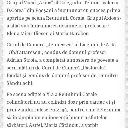
Grupul Vocal „Axios” al Colegiului Tehnic „Valeriu
D.Cotea” din Focșani a încununat cu succes prima
apariție pe scena Reuniunii Corale. Grupul Axios s-
a aflat sub îndrumarea doamnelor profesoare
Elena Micu-Iliescu și Maria Hărăbor.
Corul de Cameră „Jeunesses” al Liceului de Artă
„Gh.Tattarescu”, condus de domnul profesor
Adrian Stroia, a completat atmosfera de poveste a
serii, alături de Corul de Cameră „Pastorala”,
fondat și condus de domnul profesor dr. Dumitru
Săndulachi.
Pe scena ediției a X-a a Reuniunii Corale
colindătorii nu au colindat doar prin cântec ci și
prin gânduri alese cu grijă, pentru a ne determina
să întâmpinăm cu inocență bucuria sfintelor
sărbători. Astfel, Maria Cătănoiu, a vorbit