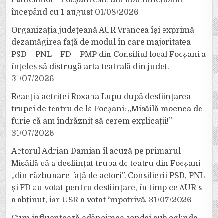
începând cu 1 august
01/08/2026
Organizația județeană AUR Vrancea își exprimă
dezamăgirea față de modul în care majoritatea
PSD – PNL – FD – PMP din Consiliul local Focșani a
înțeles să distrugă arta teatrală din județ.
31/07/2026
Reacția actriței Roxana Lupu după desființarea
trupei de teatru de la Focșani: „Misăilă mocnea de
furie că am îndrăznit să cerem explicații!”
31/07/2026
Actorul Adrian Damian îl acuză pe primarul
Misăilă că a desființat trupa de teatru din Focșani
„din răzbunare față de actori”. Consilierii PSD, PNL
și FD au votat pentru desființare, în timp ce AUR s-
a abținut, iar USR a votat împotrivă.
31/07/2026
Cum influențează adâncimea sondei sub oglinda