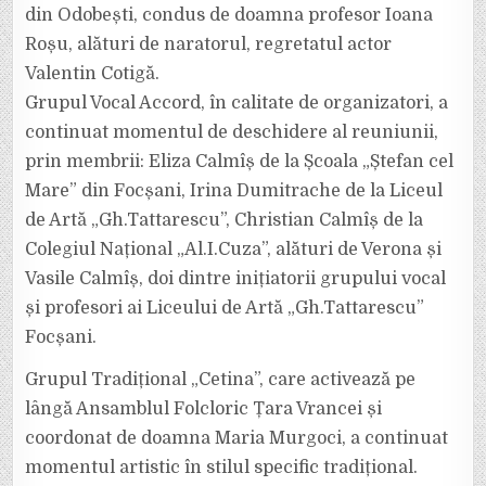
din Odobești, condus de doamna profesor Ioana
Roșu, alături de naratorul, regretatul actor
Valentin Cotigă.
Grupul Vocal Accord, în calitate de organizatori, a
continuat momentul de deschidere al reuniunii,
prin membrii: Eliza Calmîș de la Școala „Ștefan cel
Mare” din Focșani, Irina Dumitrache de la Liceul
de Artă „Gh.Tattarescu”, Christian Calmîș de la
Colegiul Național „Al.I.Cuza”, alături de Verona și
Vasile Calmîș, doi dintre inițiatorii grupului vocal
și profesori ai Liceului de Artă „Gh.Tattarescu”
Focșani.
Grupul Tradițional „Cetina”, care activează pe
lângă Ansamblul Folcloric Țara Vrancei și
coordonat de doamna Maria Murgoci, a continuat
momentul artistic în stilul specific tradițional.