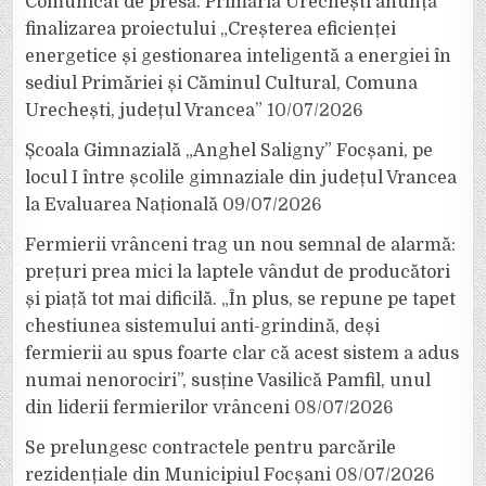
Comunicat de presă. Primăria Urechești anunță
finalizarea proiectului „Creșterea eficienței
energetice și gestionarea inteligentă a energiei în
sediul Primăriei și Căminul Cultural, Comuna
Urechești, județul Vrancea”
10/07/2026
Școala Gimnazială „Anghel Saligny” Focșani, pe
locul I între școlile gimnaziale din județul Vrancea
la Evaluarea Națională
09/07/2026
Fermierii vrânceni trag un nou semnal de alarmă:
prețuri prea mici la laptele vândut de producători
și piață tot mai dificilă. „În plus, se repune pe tapet
chestiunea sistemului anti-grindină, deși
fermierii au spus foarte clar că acest sistem a adus
numai nenorociri”, susține Vasilică Pamfil, unul
din liderii fermierilor vrânceni
08/07/2026
Se prelungesc contractele pentru parcările
rezidențiale din Municipiul Focșani
08/07/2026