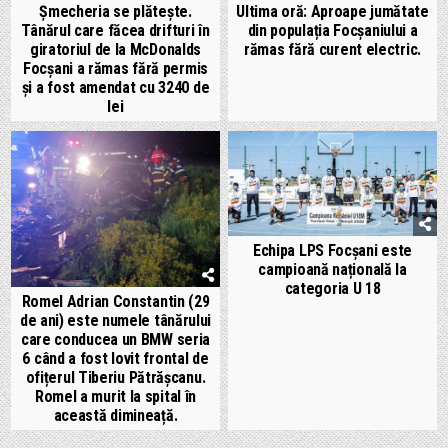
Șmecheria se plătește.
Ultima oră: Aproape jumătate
Tânărul care făcea drifturi în
din populația Focșaniului a
giratoriul de la McDonalds
rămas fără curent electric.
Focșani a rămas fără permis
și a fost amendat cu 3240 de
lei
Echipa LPS Focșani este
campioană națională la
categoria U 18
Romel Adrian Constantin (29
de ani) este numele tânărului
care conducea un BMW seria
6 când a fost lovit frontal de
ofițerul Tiberiu Pătrășcanu.
Romel a murit la spital în
această dimineață.