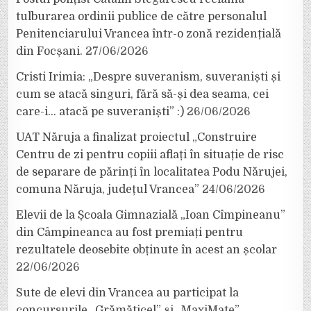
tulburarea ordinii publice de către personalul
Penitenciarului Vrancea într-o zonă rezidențială
din Focșani.
27/06/2026
Cristi Irimia: „Despre suveranism, suveraniști și
cum se atacă singuri, fără să-și dea seama, cei
care-i… atacă pe suveraniști” :)
26/06/2026
UAT Năruja a finalizat proiectul „Construire
Centru de zi pentru copiii aflați în situație de risc
de separare de părinți în localitatea Podu Nărujei,
comuna Năruja, județul Vrancea”
24/06/2026
Elevii de la Școala Gimnazială „Ioan Cîmpineanu”
din Câmpineanca au fost premiați pentru
rezultatele deosebite obținute în acest an școlar
22/06/2026
Sute de elevi din Vrancea au participat la
concursurile „Grămăticel” și „MaxiMate”,