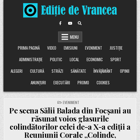
Skip
to
content
MENU
PRIMA PAGINĂ
VIDEO
EMISIUNI
EVENIMENT
JUSTIȚIE
ADMINISTRAȚIE
POLITIC
LOCAL
ECONOMIC
SPORT
ALEGERI
CULTURĂ
STRĂZI
SĂNĂTATE
ÎNVĂȚĂMÂNT
OPINII
ANUNȚURI
EXECUTĂRI
PROMO
COOKIES
POSTED
EVENIMENT
IN
Pe scena Sălii Balada din Focșani au
răsunat voios glasurile
colindătorilor celei de-a X-a ediții a
Reuniunii Corale „Colinde,