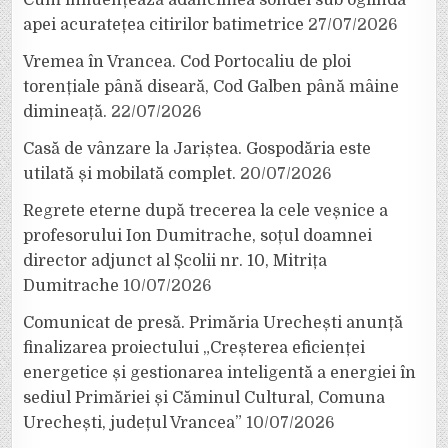
apei acuratețea citirilor batimetrice
27/07/2026
Vremea în Vrancea. Cod Portocaliu de ploi
torențiale până diseară, Cod Galben până mâine
dimineață.
22/07/2026
Casă de vânzare la Jariștea. Gospodăria este
utilată și mobilată complet.
20/07/2026
Regrete eterne după trecerea la cele veșnice a
profesorului Ion Dumitrache, soțul doamnei
director adjunct al Școlii nr. 10, Mitrița
Dumitrache
10/07/2026
Comunicat de presă. Primăria Urechești anunță
finalizarea proiectului „Creșterea eficienței
energetice și gestionarea inteligentă a energiei în
sediul Primăriei și Căminul Cultural, Comuna
Urechești, județul Vrancea”
10/07/2026