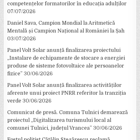
competențelor formatorilor în educația adulților
07/07/2026
Daniel Sava, Campion Mondial la Aritmetică
Mentală și Campion Național al României la Șah
03/07/2026
Panel Volt Solar anunță finalizarea proiectului
„Instalare de echipamente de stocare a energiei
produse de sisteme fotovoltaice ale persoanelor
fizice”
30/06/2026
Panel Volt Solar anunță finalizarea activităților
aferente unui proiect PNRR referitor la tranziția
verde
30/06/2026
Comunicat de presă. Comuna Tulnici demarează
proiectul „Digitalizarea turismului local al
comunei Tulnici, județul Vrancea”
30/06/2026
Fostul polițist Cătălin Stegărescu reclamă