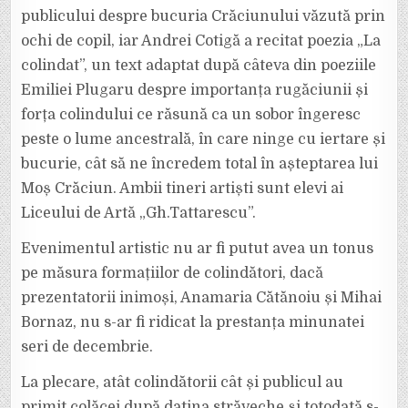
publicului despre bucuria Crăciunului văzută prin
ochi de copil, iar Andrei Cotigă a recitat poezia „La
colindat”, un text adaptat după câteva din poeziile
Emiliei Plugaru despre importanța rugăciunii și
forța colindului ce răsună ca un sobor îngeresc
peste o lume ancestrală, în care ninge cu iertare și
bucurie, cât să ne încredem total în așteptarea lui
Moș Crăciun. Ambii tineri artiști sunt elevi ai
Liceului de Artă „Gh.Tattarescu”.
Evenimentul artistic nu ar fi putut avea un tonus
pe măsura formațiilor de colindători, dacă
prezentatorii inimoși, Anamaria Cătănoiu și Mihai
Bornaz, nu s-ar fi ridicat la prestanța minunatei
seri de decembrie.
La plecare, atât colindătorii cât și publicul au
primit colăcei după datina străveche și totodată s-