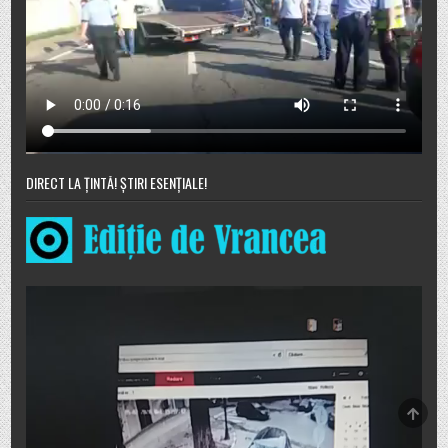
DIRECT LA ȚINTĂ! ȘTIRI ESENȚIALE!
SCRO
TO
TOP