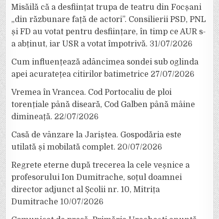
Misăilă că a desființat trupa de teatru din Focșani
„din răzbunare față de actori”. Consilierii PSD, PNL
și FD au votat pentru desființare, în timp ce AUR s-
a abținut, iar USR a votat împotrivă.
31/07/2026
Cum influențează adâncimea sondei sub oglinda
apei acuratețea citirilor batimetrice
27/07/2026
Vremea în Vrancea. Cod Portocaliu de ploi
torențiale până diseară, Cod Galben până mâine
dimineață.
22/07/2026
Casă de vânzare la Jariștea. Gospodăria este
utilată și mobilată complet.
20/07/2026
Regrete eterne după trecerea la cele veșnice a
profesorului Ion Dumitrache, soțul doamnei
director adjunct al Școlii nr. 10, Mitrița
Dumitrache
10/07/2026