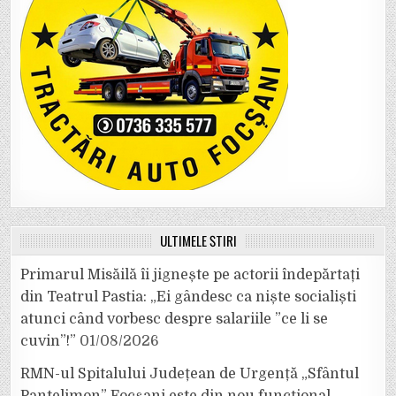
ULTIMELE ȘTIRI
Primarul Misăilă îi jignește pe actorii îndepărtați
din Teatrul Pastia: „Ei gândesc ca niște socialiști
atunci când vorbesc despre salariile ”ce li se
cuvin”!”
01/08/2026
RMN-ul Spitalului Județean de Urgență „Sfântul
Pantelimon” Focșani este din nou funcțional