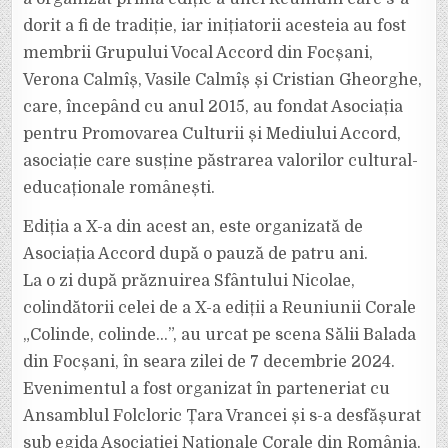
dorit a fi de tradiție, iar inițiatorii acesteia au fost
membrii Grupului Vocal Accord din Focșani,
Verona Calmîș, Vasile Calmîș și Cristian Gheorghe,
care, începând cu anul 2015, au fondat Asociația
pentru Promovarea Culturii și Mediului Accord,
asociație care susține păstrarea valorilor cultural-
educaționale românești.
Ediția a X-a din acest an, este organizată de
Asociația Accord după o pauză de patru ani.
La o zi după prăznuirea Sfântului Nicolae,
colindătorii celei de a X-a ediții a Reuniunii Corale
„Colinde, colinde…”, au urcat pe scena Sălii Balada
din Focșani, în seara zilei de 7 decembrie 2024.
Evenimentul a fost organizat în parteneriat cu
Ansamblul Folcloric Țara Vrancei și s-a desfășurat
sub egida Asociației Naționale Corale din România.