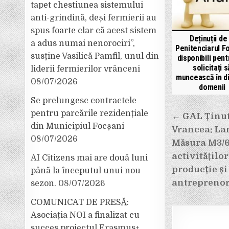
tapet chestiunea sistemului
anti-grindină, deși fermierii au
spus foarte clar că acest sistem
Deținuții de 
a adus numai nenorociri”,
Penitenciarul Fo
susține Vasilică Pamfil, unul din
disponibili pentr
solicitați s
liderii fermierilor vrânceni
muncească în d
08/07/2026
domenii
Se prelungesc contractele
Navigar
pentru parcările rezidențiale
← GAL Ținutu
în
din Municipiul Focșani
Vrancea: Lan
08/07/2026
articole
Măsura M3/6
activitățilo
AI Citizens mai are două luni
producție și
până la începutul unui nou
antreprenor
sezon.
08/07/2026
COMUNICAT DE PRESĂ:
Asociația NOI a finalizat cu
succes proiectul Erasmus+