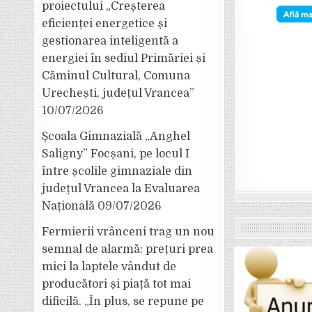
proiectului „Creșterea
eficienței energetice și
gestionarea inteligentă a
energiei în sediul Primăriei și
Căminul Cultural, Comuna
Urechești, județul Vrancea”
10/07/2026
Școala Gimnazială „Anghel
Saligny” Focșani, pe locul I
între școlile gimnaziale din
județul Vrancea la Evaluarea
Națională
09/07/2026
Fermierii vrânceni trag un nou
semnal de alarmă: prețuri prea
mici la laptele vândut de
producători și piață tot mai
dificilă. „În plus, se repune pe