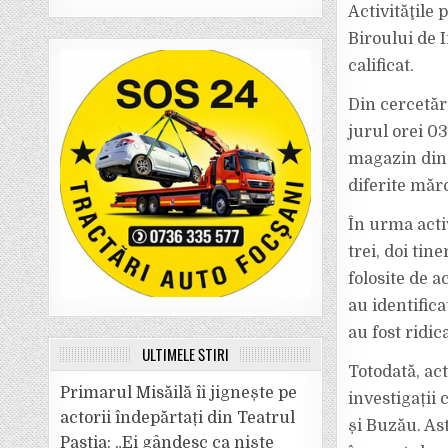
Activităţile
Biroului de I
calificat.
Din cercetări
jurul orei 03
magazin din 
diferite măr
În urma activ
trei, doi tin
folosite de a
au identifica
au fost ridic
ULTIMELE ȘTIRI
Totodată, act
Primarul Misăilă îi jignește pe
investigații
actorii îndepărtați din Teatrul
și Buzău. Ast
Pastia: „Ei gândesc ca niște