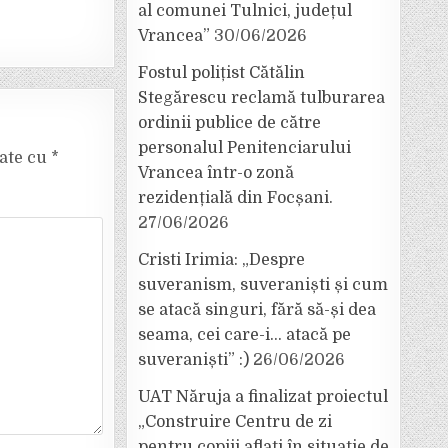
al comunei Tulnici, județul
Vrancea”
30/06/2026
Fostul polițist Cătălin
Stegărescu reclamă tulburarea
ordinii publice de către
personalul Penitenciarului
cate cu
*
Vrancea într-o zonă
rezidențială din Focșani.
27/06/2026
Cristi Irimia: „Despre
suveranism, suveraniști și cum
se atacă singuri, fără să-și dea
seama, cei care-i… atacă pe
suveraniști” :)
26/06/2026
UAT Năruja a finalizat proiectul
„Construire Centru de zi
pentru copiii aflați în situație de