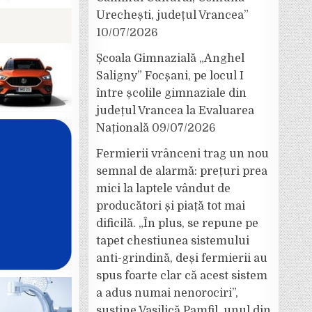
Urechești, județul Vrancea”
10/07/2026
Școala Gimnazială „Anghel
Saligny” Focșani, pe locul I
între școlile gimnaziale din
județul Vrancea la Evaluarea
Națională
09/07/2026
Fermierii vrânceni trag un nou
semnal de alarmă: prețuri prea
mici la laptele vândut de
producători și piață tot mai
dificilă. „În plus, se repune pe
tapet chestiunea sistemului
anti-grindină, deși fermierii au
spus foarte clar că acest sistem
a adus numai nenorociri”,
susține Vasilică Pamfil, unul din