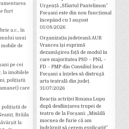
strumentarea
Urgență „Sfântul Pantelimon”
e furt
Focșani este din nou funcțional
începând cu 1 august
01/08/2026
rie a.c., în
eamului unui
Organizația județeană AUR
Vrancea își exprimă
 mobile de
dezamăgirea față de modul în
care majoritatea PSD – PNL –
șani pe cei
FD – PMP din Consiliul local
, la imobilele
Focșani a înțeles să distrugă
, polițiștii
arta teatrală din județ.
e amanet) care
31/07/2026
Reacția actriței Roxana Lupu
după desființarea trupei de
polițiștii de
teatru de la Focșani: „Misăilă
Neamț, Brăila
mocnea de furie că am
săvârșit la
îndrăznit să cerem explicații!”