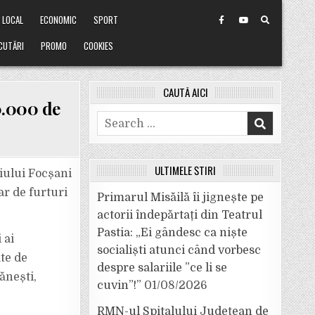
LOCAL
ECONOMIC
SPORT
CUTĂRI
PROMO
COOKIES
CAUTĂ AICI
10.000 de
Search
for:
ULTIMELE ȘTIRI
piului Focșani
ar de furturi
Primarul Misăilă îi jignește pe
actorii îndepărtați din Teatrul
Pastia: „Ei gândesc ca niște
 ai
socialiști atunci când vorbesc
te de
despre salariile ”ce li se
ănești,
cuvin”!”
01/08/2026
RMN-ul Spitalului Județean de