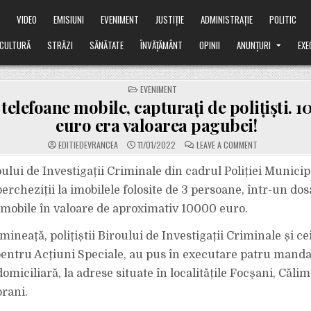
Ă
VIDEO
EMISIUNI
EVENIMENT
JUSTIȚIE
ADMINISTRAȚIE
POLITIC
CULTURĂ
STRĂZI
SĂNĂTATE
ÎNVĂȚĂMÂNT
OPINII
ANUNȚURI
EXE
POSTED
EVENIMENT
IN
 telefoane mobile, capturați de polițiști. 
euro era valoarea pagubei!
ON
EDITIEDEVRANCEA
11/01/2022
LEAVE A COMMENT
HOȚI
DE
TELEFOANE
roului de Investigații Criminale din cadrul Poliției Munici
MOBILE,
CAPTURAȚI
ercheziții la imobilele folosite de 3 persoane, într-un dos
DE
POLIȚIȘTI.
 mobile în valoare de aproximativ 10000 euro.
10.000
DE
EURO
mineață, polițiștii Biroului de Investigații Criminale și cei
ERA
VALOAREA
PAGUBEI!
pentru Acțiuni Speciale, au pus în executare patru manda
omiciliară, la adrese situate în localitățile Focșani, Călim
orani.