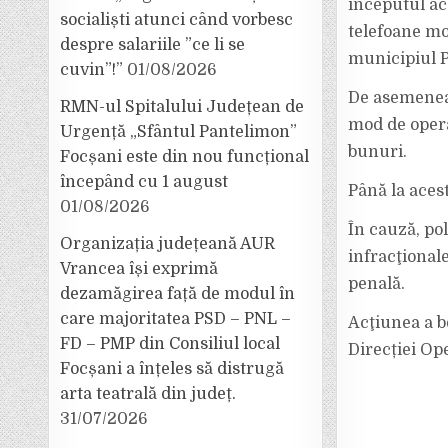
începutul ace
socialiști atunci când vorbesc
telefoane mob
despre salariile ”ce li se
municipiul P
cuvin”!”
01/08/2026
De asemenea, 
RMN-ul Spitalului Județean de
mod de opera
Urgență „Sfântul Pantelimon”
bunuri.
Focșani este din nou funcțional
începând cu 1 august
Până la aces
01/08/2026
În cauză, pol
Organizația județeană AUR
infracţional
Vrancea își exprimă
penală.
dezamăgirea față de modul în
care majoritatea PSD – PNL –
Acţiunea a be
FD – PMP din Consiliul local
Direcției Op
Focșani a înțeles să distrugă
arta teatrală din județ.
31/07/2026