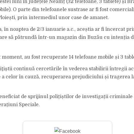
stei luni în județele Neamț (32 telefoane, 3 tablete) și Bră
ile). O parte din telefoanele sustrase ar fi fost comercial
loiești, prin intermediul unor case de amanet.
în noaptea de 2/3 ianuarie a.c., aceștia ar fi încercat pri
re să pătrundă într-un magazin din Buzău cu intenția d
t moment, au fost recuperate 14 telefoane mobile și 3 tabl
iţiştii continuă cercetările în vederea stabilirii întregii act
e a celor în cauză, recuperarea prejudiciului și tragerea 
neficiat de sprijinul polițiștilor de investigații criminal
erațiuni Speciale.