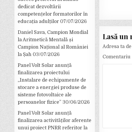
dedicat dezvoltării
competențelor formatorilor în
educația adulților
07/07/2026
Daniel Sava, Campion Mondial
Lasă un 
la Aritmetică Mentală și
Adresa ta de 
Campion Național al României
la Șah
03/07/2026
Comentariu
Panel Volt Solar anunță
finalizarea proiectului
„Instalare de echipamente de
stocare a energiei produse de
sisteme fotovoltaice ale
persoanelor fizice”
30/06/2026
Panel Volt Solar anunță
finalizarea activităților aferente
unui proiect PNRR referitor la