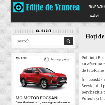
Skip
PRIMA PAGIN
to
content
ALEGERI
CAUTĂ AICI
Hoți de
Search
for:
Polițiștii Bi
au efectuat p
de telefoane
În această di
Serviciului 
percheziție d
Pufești și Ci