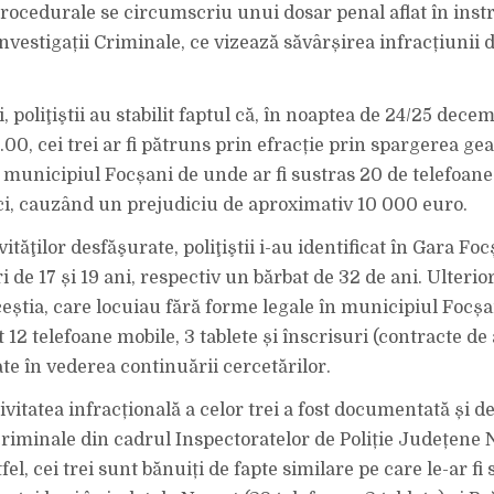
 procedurale se circumscriu unui dosar penal aflat în in
nvestigații Criminale, ce vizează săvârșirea infracțiunii d
, poliţiştii au stabilit faptul că, în noaptea de 24/25 decemb
.00, cei trei ar fi pătruns prin efracție prin spargerea g
municipiul Focșani de unde ar fi sustras 20 de telefoane
ci, cauzând un prejudiciu de aproximativ 10 000 euro.
ităţilor desfăşurate, poliţiştii i-au identificat în Gara Foc
eri de 17 și 19 ani, respectiv un bărbat de 32 de ani. Ulterior
ceștia, care locuiau fără forme legale în municipiul Focșani
t 12 telefoane mobile, 3 tablete și înscrisuri (contracte d
ate în vederea continuării cercetărilor.
ivitatea infracțională a celor trei a fost documentată și de 
 criminale din cadrul Inspectoratelor de Poliție Județene 
fel, cei trei sunt bănuiți de fapte similare pe care le-ar fi 