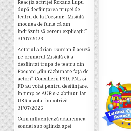
Reacția actriței Roxana Lupu
după desființarea trupei de
teatru de la Focșani: „Misăilă
mocnea de furie că am
îndrăznit să cerem explicații!”
31/07/2026
Actorul Adrian Damian îl acuză
pe primarul Misăilă că a
desființat trupa de teatru din
Focșani „din răzbunare față de
actori”. Consilierii PSD, PNL și
FD au votat pentru desființare,
în timp ce AUR s-a abținut, iar
USR a votat împotrivă.
31/07/2026
Cum influențează adâncimea
sondei sub oglinda apei