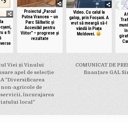
Proiectul „Parcul
Video. Cu calul la
At
Putna Vrancea – un
galop, prin Focșani. A
Traf
la
Parc Sălbatic și
vrut să meargă să-l
muni
cșani,
Accesibil pentru
vândă în Piața
î
u a fi
Viitor” – progrese și
Moldovei.
gira
ă
rezultate
Car
iverse
e
l Viei și Vinului
COMUNICAT DE PRES
sare apel de selecție
finanțare GAL Si
A ”Diversificarea
r non-agricole de
 servicii, încurajarea
iatului local”