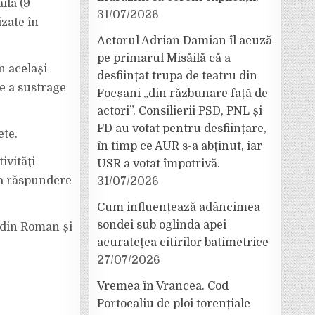
ila (9
31/07/2026
izate în
Actorul Adrian Damian îl acuză
pe primarul Misăilă că a
n același
desființat trupa de teatru din
e a sustrage
Focșani „din răzbunare față de
actori”. Consilierii PSD, PNL și
FD au votat pentru desființare,
ete.
în timp ce AUR s-a abținut, iar
ivităţi
USR a votat împotrivă.
la răspundere
31/07/2026
Cum influențează adâncimea
sondei sub oglinda apei
e din Roman și
acuratețea citirilor batimetrice
27/07/2026
Vremea în Vrancea. Cod
Portocaliu de ploi torențiale