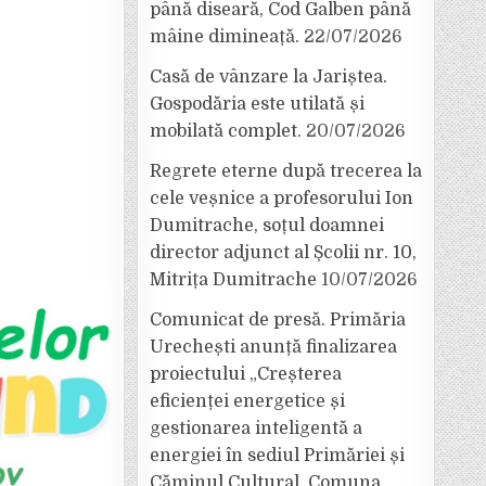
până diseară, Cod Galben până
mâine dimineață.
22/07/2026
Casă de vânzare la Jariștea.
Gospodăria este utilată și
mobilată complet.
20/07/2026
Regrete eterne după trecerea la
cele veșnice a profesorului Ion
Dumitrache, soțul doamnei
director adjunct al Școlii nr. 10,
Mitrița Dumitrache
10/07/2026
Comunicat de presă. Primăria
Urechești anunță finalizarea
proiectului „Creșterea
eficienței energetice și
gestionarea inteligentă a
energiei în sediul Primăriei și
Căminul Cultural, Comuna