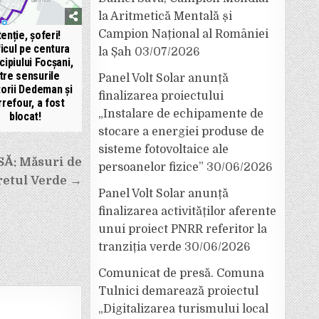
la Aritmetică Mentală și
Campion Național al României
enție, șoferi!
icul pe centura
la Șah
03/07/2026
cipiului Focșani,
ntre sensurile
Panel Volt Solar anunță
torii Dedeman și
finalizarea proiectului
refour, a fost
„Instalare de echipamente de
blocat!
stocare a energiei produse de
sisteme fotovoltaice ale
Ă: Măsuri de
persoanelor fizice”
30/06/2026
retul Verde →
Panel Volt Solar anunță
finalizarea activităților aferente
unui proiect PNRR referitor la
tranziția verde
30/06/2026
Comunicat de presă. Comuna
Tulnici demarează proiectul
„Digitalizarea turismului local