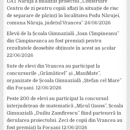
UAT Năruja a finalizat proiectul „Construire
Centru de zi pentru copiii aflați în situație de risc
de separare de părinți în localitatea Podu Nărujei,
comuna Năruja, județul Vrancea”
24/06/2026
Elevii de la Școala Gimnazială „Ioan Cîmpineanu”
din Câmpineanca au fost premiați pentru
rezultatele deosebite obținute în acest an școlar
22/06/2026
Sute de elevi din Vrancea au participat la
concursurile „Grămăticel” și „MaxiMate”,
organizate de Școala Gimnazială „Ștefan cel Mare”
din Focșani.
12/06/2026
Peste 200 de elevi au participat la concursul
interjudețean de matematică „Micul Gauss”, Școala
Gimnazială „Duiliu Zamfirescu” fiind parteneră în
derularea proiectului. Zeci de copii din Vrancea au
fost premiați la Focșani
12/06/2026