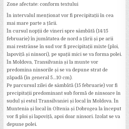
Zone afectate: conform textului
În intervalul menționat vor fi precipitații în cea
mai mare parte a țării.
În cursul nopții de vineri spre sâmbătă (14/15
februarie) în jumătatea de nord a țării și pe arii
mai restrânse în sud vor fi precipitații mixte (ploi,
lapoviță și ninsori), pe spații mici se va forma polei.
În Moldova, Transilvania și la munte vor
predomina ninsorile și se va depune strat de
zăpadă (în general 5…10 cm).
Pe parcursul zilei de sâmbătă (15 februarie) vor fi
precipitații predominant sub formă de ninsoare în
sudul și estul Transilvaniei și local în Moldova. În
Muntenia și local în Oltenia și Dobrogea la început
vor fi ploi și lapoviță, apoi doar ninsori. Izolat se va
depune polei.