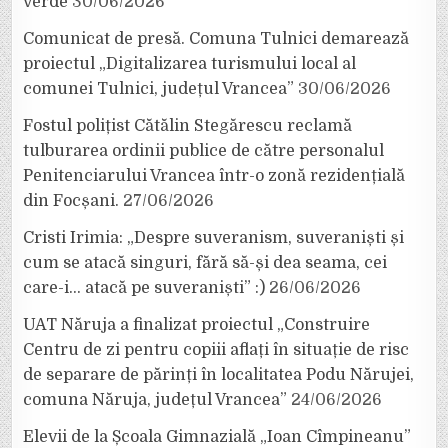
verde
30/06/2026
Comunicat de presă. Comuna Tulnici demarează
proiectul „Digitalizarea turismului local al
comunei Tulnici, județul Vrancea”
30/06/2026
Fostul polițist Cătălin Stegărescu reclamă
tulburarea ordinii publice de către personalul
Penitenciarului Vrancea într-o zonă rezidențială
din Focșani.
27/06/2026
Cristi Irimia: „Despre suveranism, suveraniști și
cum se atacă singuri, fără să-și dea seama, cei
care-i… atacă pe suveraniști” :)
26/06/2026
UAT Năruja a finalizat proiectul „Construire
Centru de zi pentru copiii aflați în situație de risc
de separare de părinți în localitatea Podu Nărujei,
comuna Năruja, județul Vrancea”
24/06/2026
Elevii de la Școala Gimnazială „Ioan Cîmpineanu”