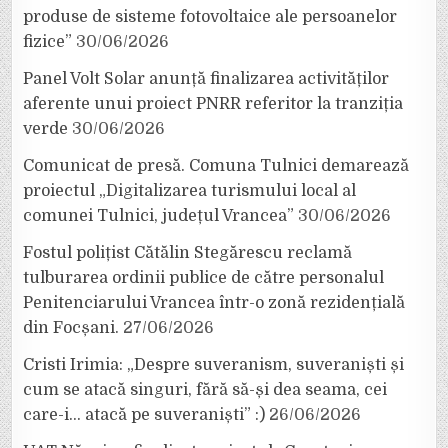
produse de sisteme fotovoltaice ale persoanelor
fizice”
30/06/2026
Panel Volt Solar anunță finalizarea activităților
aferente unui proiect PNRR referitor la tranziția
verde
30/06/2026
Comunicat de presă. Comuna Tulnici demarează
proiectul „Digitalizarea turismului local al
comunei Tulnici, județul Vrancea”
30/06/2026
Fostul polițist Cătălin Stegărescu reclamă
tulburarea ordinii publice de către personalul
Penitenciarului Vrancea într-o zonă rezidențială
din Focșani.
27/06/2026
Cristi Irimia: „Despre suveranism, suveraniști și
cum se atacă singuri, fără să-și dea seama, cei
care-i… atacă pe suveraniști” :)
26/06/2026