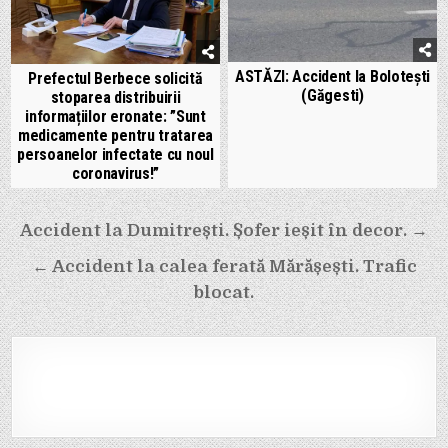
ASTĂZI: Accident la Bolotești
Prefectul Berbece solicită
(Găgesti)
stoparea distribuirii
informațiilor eronate: ”Sunt
medicamente pentru tratarea
persoanelor infectate cu noul
coronavirus!”
Navigare
Accident la Dumitrești. Șofer ieșit în decor. →
în
← Accident la calea ferată Mărășești. Trafic
articole
blocat.