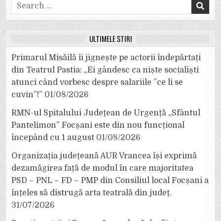
Search
for:
ULTIMELE ȘTIRI
Primarul Misăilă îi jignește pe actorii îndepărtați
din Teatrul Pastia: „Ei gândesc ca niște socialiști
atunci când vorbesc despre salariile ”ce li se
cuvin”!”
01/08/2026
RMN-ul Spitalului Județean de Urgență „Sfântul
Pantelimon” Focșani este din nou funcțional
începând cu 1 august
01/08/2026
Organizația județeană AUR Vrancea își exprimă
dezamăgirea față de modul în care majoritatea
PSD – PNL – FD – PMP din Consiliul local Focșani a
înțeles să distrugă arta teatrală din județ.
31/07/2026