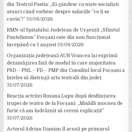
din Teatrul Pastia: „Ei gândesc ca niște socialiști
atunci când vorbesc despre salariile ”ce li se
cuvin”!”
01/08/2026
RMN-ul Spitalului Județean de Urgență „Sfântul
Pantelimon” Focșani este din nou funcțional
începând cu 1 august
01/08/2026
Organizația județeană AUR Vrancea își exprimă
dezamăgirea față de modul în care majoritatea
PSD – PNL – FD – PMP din Consiliul local Focșani a
înțeles să distrugă arta teatrală din județ.
31/07/2026
Reacția actriței Roxana Lupu după desființarea
trupei de teatru de la Focșani: „Misăilă mocnea de
furie că am îndrăznit să cerem explicații!”
31/07/2026
Actorul Adrian Damian îl acuză pe primarul