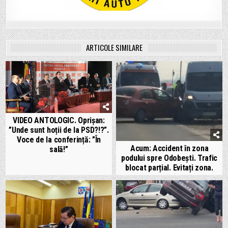
ARTICOLE SIMILARE
VIDEO ANTOLOGIC. Oprișan:
”Unde sunt hoții de la PSD?!?”.
Voce de la conferință: ”În
Acum: Accident în zona
sală!”
podului spre Odobești. Trafic
blocat parțial. Evitați zona.