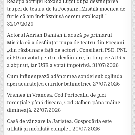
Reacția actriței Roxana Lupu după desființarea
trupei de teatru de la Focșani: „Misăilă mocnea de
furie că am îndrăznit să cerem explicații!”
31/07/2026
Actorul Adrian Damian îl acuză pe primarul
Misăilă că a desființat trupa de teatru din Focșani
„din răzbunare față de actori”. Consilierii PSD, PNL
și FD au votat pentru desființare, în timp ce AUR s-
a abținut, iar USR a votat împotrivă.
31/07/2026
Cum influențează adâncimea sondei sub oglinda
apei acuratețea citirilor batimetrice
27/07/2026
Vremea în Vrancea. Cod Portocaliu de ploi
torențiale până diseară, Cod Galben până mâine
dimineață.
22/07/2026
Casă de vânzare la Jariștea. Gospodăria este
utilată și mobilată complet.
20/07/2026