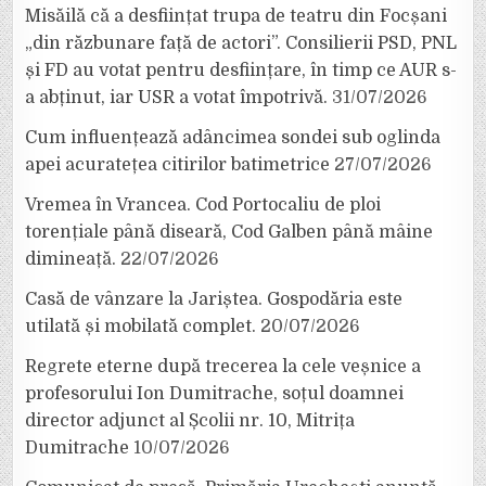
Misăilă că a desființat trupa de teatru din Focșani
„din răzbunare față de actori”. Consilierii PSD, PNL
și FD au votat pentru desființare, în timp ce AUR s-
a abținut, iar USR a votat împotrivă.
31/07/2026
Cum influențează adâncimea sondei sub oglinda
apei acuratețea citirilor batimetrice
27/07/2026
Vremea în Vrancea. Cod Portocaliu de ploi
torențiale până diseară, Cod Galben până mâine
dimineață.
22/07/2026
Casă de vânzare la Jariștea. Gospodăria este
utilată și mobilată complet.
20/07/2026
Regrete eterne după trecerea la cele veșnice a
profesorului Ion Dumitrache, soțul doamnei
director adjunct al Școlii nr. 10, Mitrița
Dumitrache
10/07/2026