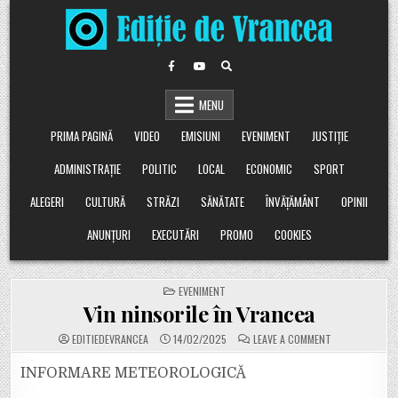
Skip
to
content
MENU
PRIMA PAGINĂ
VIDEO
EMISIUNI
EVENIMENT
JUSTIȚIE
ADMINISTRAȚIE
POLITIC
LOCAL
ECONOMIC
SPORT
ALEGERI
CULTURĂ
STRĂZI
SĂNĂTATE
ÎNVĂȚĂMÂNT
OPINII
ANUNȚURI
EXECUTĂRI
PROMO
COOKIES
POSTED
EVENIMENT
IN
Vin ninsorile în Vrancea
ON
EDITIEDEVRANCEA
14/02/2025
LEAVE A COMMENT
VIN
NINSORILE
ÎN
INFORMARE METEOROLOGICĂ
VRANCEA