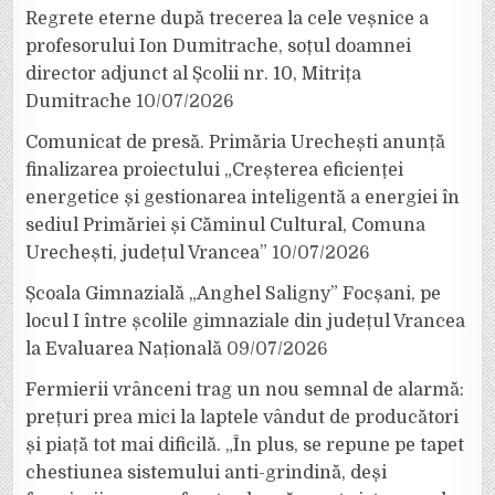
Regrete eterne după trecerea la cele veșnice a
profesorului Ion Dumitrache, soțul doamnei
director adjunct al Școlii nr. 10, Mitrița
Dumitrache
10/07/2026
Comunicat de presă. Primăria Urechești anunță
finalizarea proiectului „Creșterea eficienței
energetice și gestionarea inteligentă a energiei în
sediul Primăriei și Căminul Cultural, Comuna
Urechești, județul Vrancea”
10/07/2026
Școala Gimnazială „Anghel Saligny” Focșani, pe
locul I între școlile gimnaziale din județul Vrancea
la Evaluarea Națională
09/07/2026
Fermierii vrânceni trag un nou semnal de alarmă:
prețuri prea mici la laptele vândut de producători
și piață tot mai dificilă. „În plus, se repune pe tapet
chestiunea sistemului anti-grindină, deși