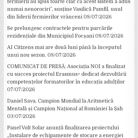
fermierii au spus foarte clar că acest sistem a adus
numai nenorociri”, susține Vasilică Pamfil, unul
din liderii fermierilor vrânceni
08/07/2026
Se prelungesc contractele pentru parcările
rezidențiale din Municipiul Focșani
08/07/2026
AI Citizens mai are două luni până la începutul
unui nou sezon.
08/07/2026
COMUNICAT DE PRESĂ: Asociația NOI a finalizat
cu succes proiectul Erasmus+ dedicat dezvoltării
competențelor formatorilor în educația adulților
07/07/2026
Daniel Sava, Campion Mondial la Aritmetică
Mentală și Campion Național al României la Șah
03/07/2026
Panel Volt Solar anunță finalizarea proiectului
„Instalare de echipamente de stocare a energiei