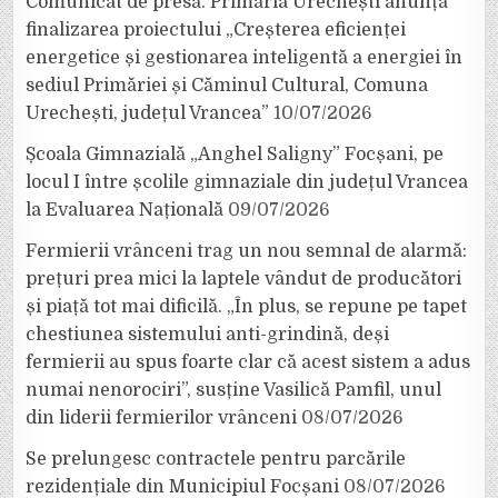
Comunicat de presă. Primăria Urechești anunță
finalizarea proiectului „Creșterea eficienței
energetice și gestionarea inteligentă a energiei în
sediul Primăriei și Căminul Cultural, Comuna
Urechești, județul Vrancea”
10/07/2026
Școala Gimnazială „Anghel Saligny” Focșani, pe
locul I între școlile gimnaziale din județul Vrancea
la Evaluarea Națională
09/07/2026
Fermierii vrânceni trag un nou semnal de alarmă:
prețuri prea mici la laptele vândut de producători
și piață tot mai dificilă. „În plus, se repune pe tapet
chestiunea sistemului anti-grindină, deși
fermierii au spus foarte clar că acest sistem a adus
numai nenorociri”, susține Vasilică Pamfil, unul
din liderii fermierilor vrânceni
08/07/2026
Se prelungesc contractele pentru parcările
rezidențiale din Municipiul Focșani
08/07/2026