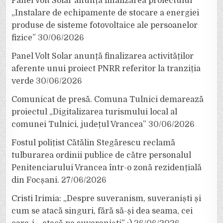
Panel Volt Solar anunță finalizarea proiectului
„Instalare de echipamente de stocare a energiei
produse de sisteme fotovoltaice ale persoanelor
fizice”
30/06/2026
Panel Volt Solar anunță finalizarea activităților
aferente unui proiect PNRR referitor la tranziția
verde
30/06/2026
Comunicat de presă. Comuna Tulnici demarează
proiectul „Digitalizarea turismului local al
comunei Tulnici, județul Vrancea”
30/06/2026
Fostul polițist Cătălin Stegărescu reclamă
tulburarea ordinii publice de către personalul
Penitenciarului Vrancea într-o zonă rezidențială
din Focșani.
27/06/2026
Cristi Irimia: „Despre suveranism, suveraniști și
cum se atacă singuri, fără să-și dea seama, cei