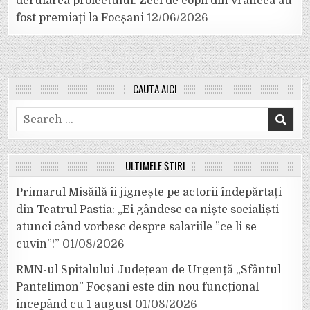
derularea proiectului. Zeci de copii din Vrancea au
fost premiați la Focșani
12/06/2026
CAUTĂ AICI
Search
for:
ULTIMELE ȘTIRI
Primarul Misăilă îi jignește pe actorii îndepărtați
din Teatrul Pastia: „Ei gândesc ca niște socialiști
atunci când vorbesc despre salariile ”ce li se
cuvin”!”
01/08/2026
RMN-ul Spitalului Județean de Urgență „Sfântul
Pantelimon” Focșani este din nou funcțional
începând cu 1 august
01/08/2026