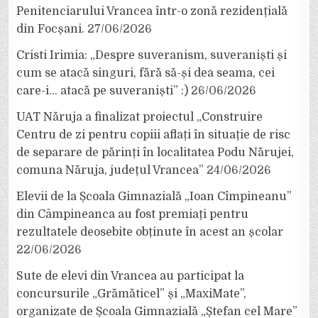
Penitenciarului Vrancea într-o zonă rezidențială
din Focșani.
27/06/2026
Cristi Irimia: „Despre suveranism, suveraniști și
cum se atacă singuri, fără să-și dea seama, cei
care-i… atacă pe suveraniști” :)
26/06/2026
UAT Năruja a finalizat proiectul „Construire
Centru de zi pentru copiii aflați în situație de risc
de separare de părinți în localitatea Podu Nărujei,
comuna Năruja, județul Vrancea”
24/06/2026
Elevii de la Școala Gimnazială „Ioan Cîmpineanu”
din Câmpineanca au fost premiați pentru
rezultatele deosebite obținute în acest an școlar
22/06/2026
Sute de elevi din Vrancea au participat la
concursurile „Grămăticel” și „MaxiMate”,
organizate de Școala Gimnazială „Ștefan cel Mare”