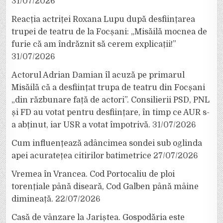
31/07/2026
Reacția actriței Roxana Lupu după desființarea
trupei de teatru de la Focșani: „Misăilă mocnea de
furie că am îndrăznit să cerem explicații!”
31/07/2026
Actorul Adrian Damian îl acuză pe primarul
Misăilă că a desființat trupa de teatru din Focșani
„din răzbunare față de actori”. Consilierii PSD, PNL
și FD au votat pentru desființare, în timp ce AUR s-
a abținut, iar USR a votat împotrivă.
31/07/2026
Cum influențează adâncimea sondei sub oglinda
apei acuratețea citirilor batimetrice
27/07/2026
Vremea în Vrancea. Cod Portocaliu de ploi
torențiale până diseară, Cod Galben până mâine
dimineață.
22/07/2026
Casă de vânzare la Jariștea. Gospodăria este