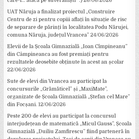
care-i… atacă pe suveraniști” :)
26/06/2026
UAT Năruja a finalizat proiectul „Construire
Centru de zi pentru copiii aflați în situație de risc
de separare de părinți în localitatea Podu Nărujei,
comuna Năruja, județul Vrancea”
24/06/2026
Elevii de la Școala Gimnazială „Ioan Cîmpineanu”
din Câmpineanca au fost premiați pentru
rezultatele deosebite obținute în acest an școlar
22/06/2026
Sute de elevi din Vrancea au participat la
concursurile „Grămăticel” și „MaxiMate”,
organizate de Școala Gimnazială „Ștefan cel Mare”
din Focșani.
12/06/2026
Peste 200 de elevi au participat la concursul
interjudețean de matematică „Micul Gauss”, Școala
Gimnazială „Duiliu Zamfirescu” fiind parteneră în