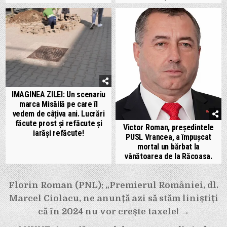
IMAGINEA ZILEI: Un scenariu
marca Misăilă pe care îl
vedem de câțiva ani. Lucrări
făcute prost și refăcute și
Victor Roman, președintele
iarăși refăcute!
PUSL Vrancea, a împușcat
mortal un bărbat la
vânătoarea de la Răcoasa.
Navigare
Florin Roman (PNL): „Premierul României, dl.
în
Marcel Ciolacu, ne anunță azi să stăm liniștiți
articole
că în 2024 nu vor crește taxele! →