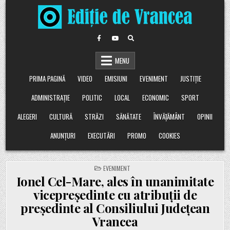
Skip
to
content
MENU
PRIMA PAGINĂ
VIDEO
EMISIUNI
EVENIMENT
JUSTIȚIE
ADMINISTRAȚIE
POLITIC
LOCAL
ECONOMIC
SPORT
ALEGERI
CULTURĂ
STRĂZI
SĂNĂTATE
ÎNVĂȚĂMÂNT
OPINII
ANUNȚURI
EXECUTĂRI
PROMO
COOKIES
POSTED
EVENIMENT
IN
Ionel Cel-Mare, ales în unanimitate
vicepreședinte cu atribuții de
președinte al Consiliului Județean
Vrancea