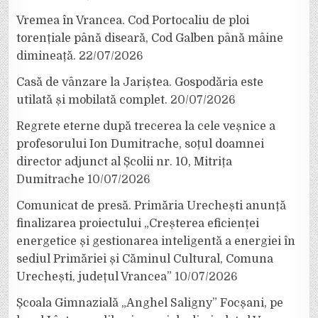
Vremea în Vrancea. Cod Portocaliu de ploi
torențiale până diseară, Cod Galben până mâine
dimineață.
22/07/2026
Casă de vânzare la Jariștea. Gospodăria este
utilată și mobilată complet.
20/07/2026
Regrete eterne după trecerea la cele veșnice a
profesorului Ion Dumitrache, soțul doamnei
director adjunct al Școlii nr. 10, Mitrița
Dumitrache
10/07/2026
Comunicat de presă. Primăria Urechești anunță
finalizarea proiectului „Creșterea eficienței
energetice și gestionarea inteligentă a energiei în
sediul Primăriei și Căminul Cultural, Comuna
Urechești, județul Vrancea”
10/07/2026
Școala Gimnazială „Anghel Saligny” Focșani, pe