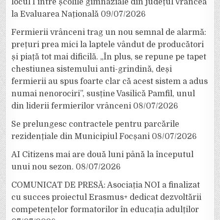
locul I între școlile gimnaziale din județul Vrancea
la Evaluarea Națională
09/07/2026
Fermierii vrânceni trag un nou semnal de alarmă:
prețuri prea mici la laptele vândut de producători
și piață tot mai dificilă. „În plus, se repune pe tapet
chestiunea sistemului anti-grindină, deși
fermierii au spus foarte clar că acest sistem a adus
numai nenorociri”, susține Vasilică Pamfil, unul
din liderii fermierilor vrânceni
08/07/2026
Se prelungesc contractele pentru parcările
rezidențiale din Municipiul Focșani
08/07/2026
AI Citizens mai are două luni până la începutul
unui nou sezon.
08/07/2026
COMUNICAT DE PRESĂ: Asociația NOI a finalizat
cu succes proiectul Erasmus+ dedicat dezvoltării
competențelor formatorilor în educația adulților