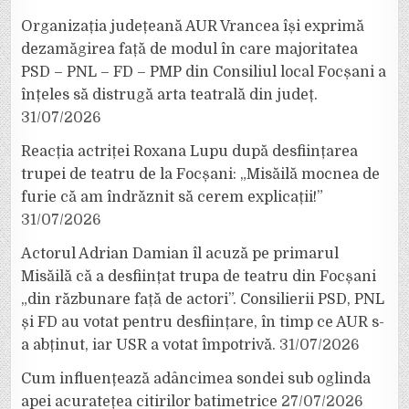
Organizația județeană AUR Vrancea își exprimă
dezamăgirea față de modul în care majoritatea
PSD – PNL – FD – PMP din Consiliul local Focșani a
înțeles să distrugă arta teatrală din județ.
31/07/2026
Reacția actriței Roxana Lupu după desființarea
trupei de teatru de la Focșani: „Misăilă mocnea de
furie că am îndrăznit să cerem explicații!”
31/07/2026
Actorul Adrian Damian îl acuză pe primarul
Misăilă că a desființat trupa de teatru din Focșani
„din răzbunare față de actori”. Consilierii PSD, PNL
și FD au votat pentru desființare, în timp ce AUR s-
a abținut, iar USR a votat împotrivă.
31/07/2026
Cum influențează adâncimea sondei sub oglinda
apei acuratețea citirilor batimetrice
27/07/2026