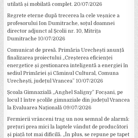
utilată și mobilată complet.
20/07/2026
Regrete eterne după trecerea la cele veșnice a
profesorului Ion Dumitrache, soțul doamnei
director adjunct al Școlii nr. 10, Mitrița
Dumitrache
10/07/2026
Comunicat de presă. Primăria Urechești anunță
finalizarea proiectului „Creșterea eficienței
energetice și gestionarea inteligentă a energiei în
sediul Primăriei și Căminul Cultural, Comuna
Urechești, județul Vrancea”
10/07/2026
Școala Gimnazială „Anghel Saligny” Focșani, pe
locul I între școlile gimnaziale din județul Vrancea
la Evaluarea Națională
09/07/2026
Fermierii vrânceni trag un nou semnal de alarmă:
prețuri prea mici la laptele vândut de producători
și piață tot mai dificilă. „În plus, se repune pe tapet