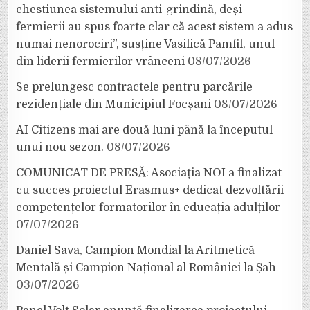
chestiunea sistemului anti-grindină, deși
fermierii au spus foarte clar că acest sistem a adus
numai nenorociri”, susține Vasilică Pamfil, unul
din liderii fermierilor vrânceni
08/07/2026
Se prelungesc contractele pentru parcările
rezidențiale din Municipiul Focșani
08/07/2026
AI Citizens mai are două luni până la începutul
unui nou sezon.
08/07/2026
COMUNICAT DE PRESĂ: Asociația NOI a finalizat
cu succes proiectul Erasmus+ dedicat dezvoltării
competențelor formatorilor în educația adulților
07/07/2026
Daniel Sava, Campion Mondial la Aritmetică
Mentală și Campion Național al României la Șah
03/07/2026