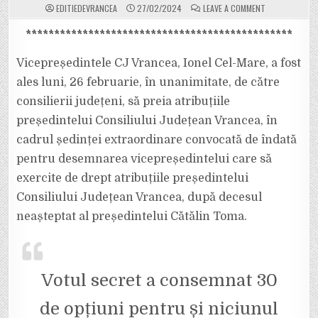
ON
EDITIEDEVRANCEA
27/02/2024
LEAVE A COMMENT
IONEL
CEL-
MARE,
***********************************************
ALES
ÎN
UNANIMITATE
Vicepreședintele CJ Vrancea, Ionel Cel-Mare, a fost
VICEPREȘEDINT
CU
ales luni, 26 februarie, în unanimitate, de către
ATRIBUȚII
DE
consilierii județeni, să preia atribuțiile
PREȘEDINTE
AL
CONSILIULUI
președintelui Consiliului Județean Vrancea, în
JUDEȚEAN
VRANCEA
cadrul ședinței extraordinare convocată de îndată
pentru desemnarea vicepreședintelui care să
exercite de drept atribuțiile președintelui
Consiliului Județean Vrancea, după decesul
neașteptat al președintelui Cătălin Toma.
Votul secret a consemnat 30
de opțiuni pentru și niciunul