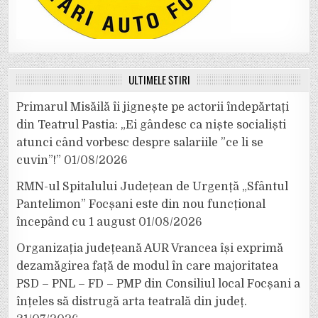
ULTIMELE ȘTIRI
Primarul Misăilă îi jignește pe actorii îndepărtați
din Teatrul Pastia: „Ei gândesc ca niște socialiști
atunci când vorbesc despre salariile ”ce li se
cuvin”!”
01/08/2026
RMN-ul Spitalului Județean de Urgență „Sfântul
Pantelimon” Focșani este din nou funcțional
începând cu 1 august
01/08/2026
Organizația județeană AUR Vrancea își exprimă
dezamăgirea față de modul în care majoritatea
PSD – PNL – FD – PMP din Consiliul local Focșani a
înțeles să distrugă arta teatrală din județ.