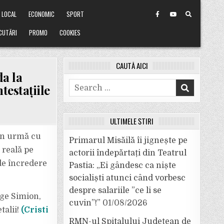
LOCAL
ECONOMIC
SPORT
CUTĂRI
PROMO
COOKIES
CAUTĂ AICI
a la
Search
testațiile
for:
ULTIMELE ȘTIRI
 în urmă cu
Primarul Misăilă îi jignește pe
 reală pe
actorii îndepărtați din Teatrul
 de încredere
Pastia: „Ei gândesc ca niște
socialiști atunci când vorbesc
ALĂ
despre salariile ”ce li se
ge Simion,
cuvin”!”
01/08/2026
talii!
(Cristi
RMN-ul Spitalului Județean de