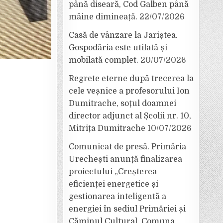
până diseară, Cod Galben până
mâine dimineață.
22/07/2026
Casă de vânzare la Jariștea.
Gospodăria este utilată și
mobilată complet.
20/07/2026
Regrete eterne după trecerea la
cele veșnice a profesorului Ion
Dumitrache, soțul doamnei
director adjunct al Școlii nr. 10,
Mitrița Dumitrache
10/07/2026
Comunicat de presă. Primăria
Urechești anunță finalizarea
proiectului „Creșterea
eficienței energetice și
gestionarea inteligentă a
energiei în sediul Primăriei și
Căminul Cultural, Comuna