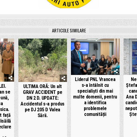
ARTICOLE SIMILARE
Liderul PNL Vrancea
Nea
s-a întâlnit cu
Ștefa
EI.
ULTIMA ORĂ: Un alt
specialiști din mai
cand
șan se
GRAV ACCIDENT pe
multe domenii, pentru
Ana D
eună,
DN 2 D. UPDATE:
a identifica
candi
ca
Accidentul s-a produs
problemele
nepot
sica.
pe DJ 205 D Valea
comunității
Ște
t față
Sării.
isăilă
eclare