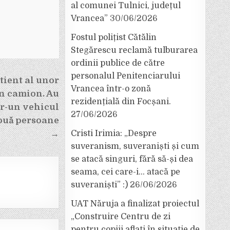
al comunei Tulnici, județul
Vrancea”
30/06/2026
Fostul polițist Cătălin
Stegărescu reclamă tulburarea
ordinii publice de către
personalul Penitenciarului
tient al unor
Vrancea într-o zonă
un camion. Au
rezidențială din Focșani.
tr-un vehicul
27/06/2026
două persoane
Cristi Irimia: „Despre
→
suveranism, suveraniști și cum
se atacă singuri, fără să-și dea
seama, cei care-i… atacă pe
suveraniști” :)
26/06/2026
UAT Năruja a finalizat proiectul
„Construire Centru de zi
pentru copiii aflați în situație de