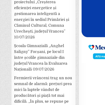
proiectului „Creșterea
eficienței energetice și
gestionarea inteligentă a
energiei în sediul Primăriei și
Căminul Cultural, Comuna
Urechești, județul Vrancea”
10/07/2026
Școala Gimnazială „Anghel
Saligny” Focșani, pe locul I
între școlile gimnaziale din
județul Vrancea la Evaluarea
Națională
09/07/2026
Fermierii vrânceni trag un nou
semnal de alarmă: prețuri prea
mici la laptele vândut de
producători și piață tot mai
dificilă. „În plus, se repune pe