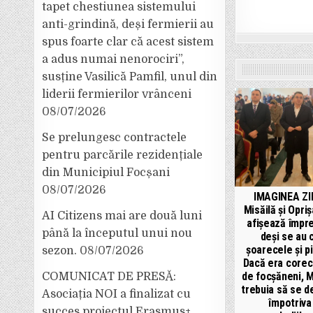
tapet chestiunea sistemului
anti-grindină, deși fermierii au
spus foarte clar că acest sistem
a adus numai nenorociri”,
susține Vasilică Pamfil, unul din
liderii fermierilor vrânceni
08/07/2026
Se prelungesc contractele
pentru parcările rezidențiale
din Municipiul Focșani
08/07/2026
IMAGINEA ZIL
Misăilă și Opri
AI Citizens mai are două luni
afișează împr
până la începutul unui nou
deși se au 
șoarecele și pi
sezon.
08/07/2026
Dacă era corec
de focșăneni, M
COMUNICAT DE PRESĂ:
trebuia să se d
Asociația NOI a finalizat cu
împotriva
succes proiectul Erasmus+