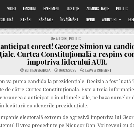
Ă
VIDEO
EMISIUNI
EVENIMENT
JUSTIȚIE
ADMINISTRAȚIE
POLITIC
CULTURĂ
STRĂZI
SĂNĂTATE
ÎNVĂȚĂMÂNT
OPINII
ANUNȚURI
EXE
POSTED
ALEGERI
,
POLITIC
IN
anticipat corect! George Simion va candid
iale. Curtea Constituțională a respins con
împotriva liderului AUR.
ON
EDITIEDEVRANCEA
16/03/2025
LEAVE A COMMENT
AM
ANTICIPAT
CORECT!
n va putea candida la prezidențiale. Decizia a fost luată
GEORGE
SIMION
e de către Curtea Constituțională. Este a treia informație
VA
CANDIDA
e Vrancea a anticipat-o în ultimele zile, pe baza surselor
LA
PREZIDENȚIALE.
 în legătură cu alegerile prezidențiale.
CURTEA
CONSTITUȚION
A
RESPINS
mpanie electorală extrem de agresivă împotriva lui Geor
CONTESTAȚIILE
ÎMPOTRIVA
stemul îl vrea președinte pe Nicușor Dan. Voi reveni cu de
LIDERULUI
AUR.