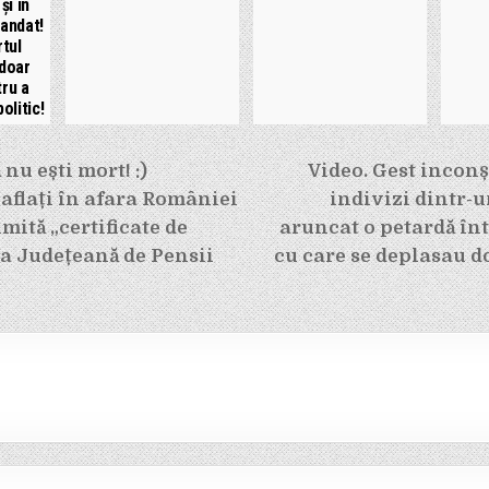
și în
mandat!
tul
 doar
tru a
olitic!
e
nu ești mort! :)
Video. Gest inconș
aflați în afara României
indivizi dintr-
imită „certificate de
aruncat o petardă în
sa Județeană de Pensii
cu care se deplasau 