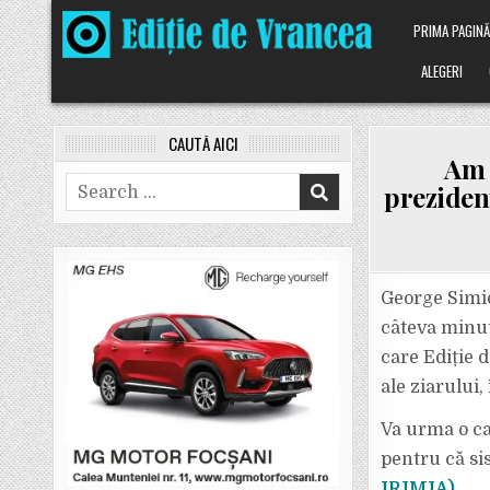
Skip
PRIMA PAGIN
to
content
ALEGERI
CAUTĂ AICI
Am 
Search
prezidenț
for:
George Simio
câteva minut
care Ediție d
ale ziarului,
Va urma o ca
pentru că si
IRIMIA)