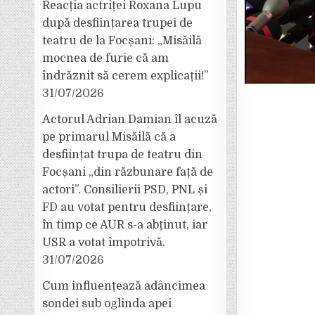
Reacția actriței Roxana Lupu
după desființarea trupei de
teatru de la Focșani: „Misăilă
mocnea de furie că am
îndrăznit să cerem explicații!”
31/07/2026
Actorul Adrian Damian îl acuză
pe primarul Misăilă că a
desființat trupa de teatru din
Focșani „din răzbunare față de
actori”. Consilierii PSD, PNL și
FD au votat pentru desființare,
în timp ce AUR s-a abținut, iar
USR a votat împotrivă.
31/07/2026
Cum influențează adâncimea
sondei sub oglinda apei