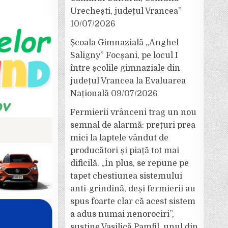
Urechești, județul Vrancea”
10/07/2026
Școala Gimnazială „Anghel
Saligny” Focșani, pe locul I
între școlile gimnaziale din
județul Vrancea la Evaluarea
Națională
09/07/2026
Fermierii vrânceni trag un nou
semnal de alarmă: prețuri prea
mici la laptele vândut de
producători și piață tot mai
dificilă. „În plus, se repune pe
tapet chestiunea sistemului
anti-grindină, deși fermierii au
spus foarte clar că acest sistem
a adus numai nenorociri”,
susține Vasilică Pamfil, unul din