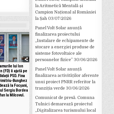
la Aritmetică Mentală și
Campion Național al României
la Șah
03/07/2026
Panel Volt Solar anunță
finalizarea proiectului
„Instalare de echipamente de
stocare a energiei produse de
sisteme fotovoltaice ale
persoanelor fizice”
30/06/2026
murile lui Ion
Panel Volt Solar anunță
n (FD) îi ajută pe
idații PSD. Fina
finalizarea activităților aferente
imitriu-Bunghez
unui proiect PNRR referitor la
dează la Focșani,
tranziția verde
30/06/2026
ul Sergiu Bordea
fan la Milcovul.
Comunicat de presă. Comuna
Tulnici demarează proiectul
„Digitalizarea turismului local