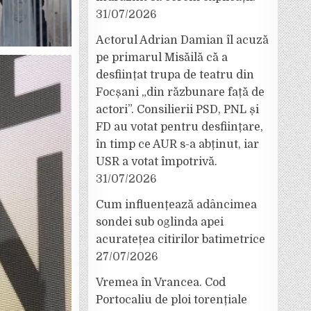
31/07/2026
Actorul Adrian Damian îl acuză
pe primarul Misăilă că a
desființat trupa de teatru din
Focșani „din răzbunare față de
actori”. Consilierii PSD, PNL și
FD au votat pentru desființare,
în timp ce AUR s-a abținut, iar
USR a votat împotrivă.
31/07/2026
Cum influențează adâncimea
sondei sub oglinda apei
acuratețea citirilor batimetrice
27/07/2026
Vremea în Vrancea. Cod
Portocaliu de ploi torențiale