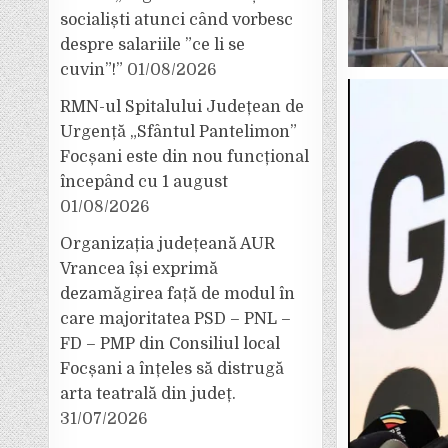
socialiști atunci când vorbesc
despre salariile ”ce li se
cuvin”!”
01/08/2026
RMN-ul Spitalului Județean de
Urgență „Sfântul Pantelimon”
Focșani este din nou funcțional
începând cu 1 august
01/08/2026
Organizația județeană AUR
Vrancea își exprimă
dezamăgirea față de modul în
care majoritatea PSD – PNL –
FD – PMP din Consiliul local
Focșani a înțeles să distrugă
arta teatrală din județ.
31/07/2026