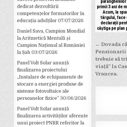
parangheliilor 
dedicat dezvoltării
primii 3 ani de 
Acum, la spar
competențelor formatorilor în
târgului, face
educația adulților
07/07/2026
declarații pen
câștiga pe plan p
Daniel Sava, Campion Mondial
la Aritmetică Mentală și
Navigar
← Dovada că 
Campion Național al României
Pensionarii 
la Șah
03/07/2026
în
trebuie să tr
Panel Volt Solar anunță
articole
viață” la Ca
finalizarea proiectului
Vrancea.
„Instalare de echipamente de
stocare a energiei produse de
sisteme fotovoltaice ale
persoanelor fizice”
30/06/2026
Panel Volt Solar anunță
finalizarea activităților aferente
unui proiect PNRR referitor la