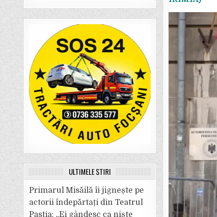
ULTIMELE ȘTIRI
Primarul Misăilă îi jignește pe
actorii îndepărtați din Teatrul
Pastia: „Ei gândesc ca niște