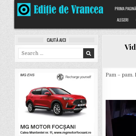
Skip
PRIMA PAGIN
to
content
ALEGERI
CAUTĂ AICI
Vid
Search
for:
Pam – pam. P