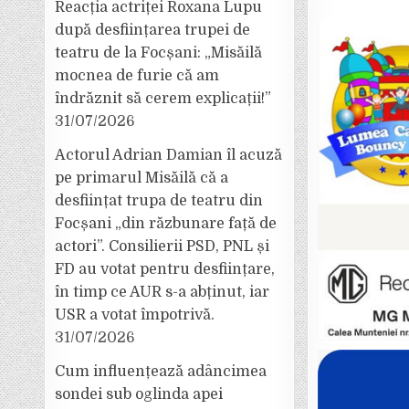
Reacția actriței Roxana Lupu
după desființarea trupei de
teatru de la Focșani: „Misăilă
mocnea de furie că am
îndrăznit să cerem explicații!”
31/07/2026
Actorul Adrian Damian îl acuză
pe primarul Misăilă că a
desființat trupa de teatru din
Focșani „din răzbunare față de
actori”. Consilierii PSD, PNL și
FD au votat pentru desființare,
în timp ce AUR s-a abținut, iar
USR a votat împotrivă.
31/07/2026
Cum influențează adâncimea
sondei sub oglinda apei