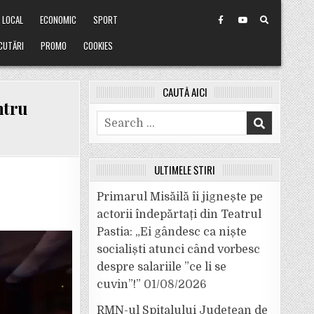
LOCAL
ECONOMIC
SPORT
CUTĂRI
PROMO
COOKIES
CAUTĂ AICI
ntru
Search
for:
ULTIMELE ȘTIRI
Primarul Misăilă îi jignește pe
actorii îndepărtați din Teatrul
Pastia: „Ei gândesc ca niște
socialiști atunci când vorbesc
despre salariile ”ce li se
cuvin”!”
01/08/2026
RMN-ul Spitalului Județean de