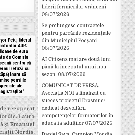
liderii fermierilor vrânceni
08/07/2026
Se prelungesc contractele
pentru parcările rezidențiale
șor Peiu, liderul
din Municipiul Focșani
natorilor AUR:
08/07/2026
lioane de euro
ate de Comisia
AI Citizens mai are două luni
peană pentru că
până la începutul unui nou
ernul refuză cu
căpățânare să
sezon.
08/07/2026
imine pensiile
speciale ale
COMUNICAT DE PRESĂ:
agistraților”
Asociația NOI a finalizat cu
succes proiectul Erasmus+
dedicat dezvoltării
 de recuperat
competențelor formatorilor în
Nordis. Laura
educația adulților
07/07/2026
bă și Emanuel
iații Nordis,
Daniel Sava, Campion Mondial