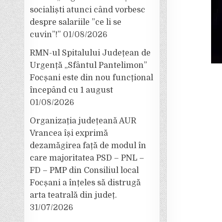
socialiști atunci când vorbesc
despre salariile ”ce li se
cuvin”!”
01/08/2026
RMN-ul Spitalului Județean de
Urgență „Sfântul Pantelimon”
Focșani este din nou funcțional
începând cu 1 august
01/08/2026
Organizația județeană AUR
Vrancea își exprimă
dezamăgirea față de modul în
care majoritatea PSD – PNL –
FD – PMP din Consiliul local
Focșani a înțeles să distrugă
arta teatrală din județ.
31/07/2026