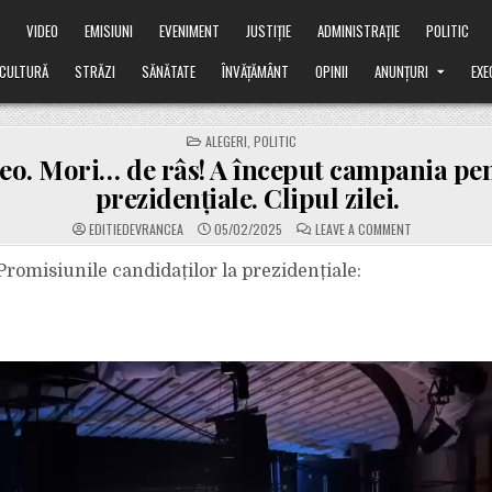
Ă
VIDEO
EMISIUNI
EVENIMENT
JUSTIȚIE
ADMINISTRAȚIE
POLITIC
CULTURĂ
STRĂZI
SĂNĂTATE
ÎNVĂȚĂMÂNT
OPINII
ANUNȚURI
EXE
POSTED
ALEGERI
,
POLITIC
IN
eo. Mori… de râs! A început campania pe
prezidențiale. Clipul zilei.
ON
EDITIEDEVRANCEA
05/02/2025
LEAVE A COMMENT
VIDEO.
MORI…
DE
romisiunile candidaților la prezidențiale:
RÂS!
A
ÎNCEPUT
CAMPANIA
PENTRU
PREZIDENȚIALE.
CLIPUL
ZILEI.