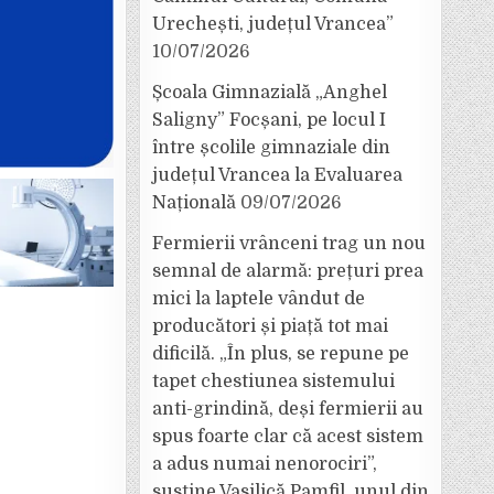
Urechești, județul Vrancea”
10/07/2026
Școala Gimnazială „Anghel
Saligny” Focșani, pe locul I
între școlile gimnaziale din
județul Vrancea la Evaluarea
Națională
09/07/2026
Fermierii vrânceni trag un nou
semnal de alarmă: prețuri prea
mici la laptele vândut de
producători și piață tot mai
dificilă. „În plus, se repune pe
tapet chestiunea sistemului
anti-grindină, deși fermierii au
spus foarte clar că acest sistem
a adus numai nenorociri”,
susține Vasilică Pamfil, unul din