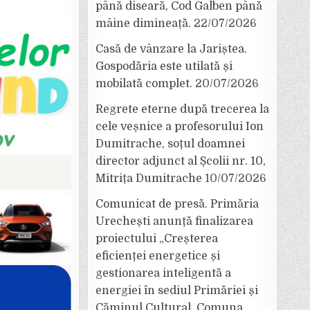
până diseară, Cod Galben până
mâine dimineață.
22/07/2026
Casă de vânzare la Jariștea.
Gospodăria este utilată și
mobilată complet.
20/07/2026
Regrete eterne după trecerea la
cele veșnice a profesorului Ion
Dumitrache, soțul doamnei
director adjunct al Școlii nr. 10,
Mitrița Dumitrache
10/07/2026
Comunicat de presă. Primăria
Urechești anunță finalizarea
proiectului „Creșterea
eficienței energetice și
gestionarea inteligentă a
energiei în sediul Primăriei și
Căminul Cultural, Comuna