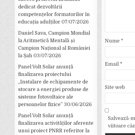
dedicat dezvoltării
competențelor formatorilor în
educația adulților
07/07/2026
Daniel Sava, Campion Mondial
la Aritmetică Mentală și
Nume
*
Campion Național al României
la Șah
03/07/2026
Email
*
Panel Volt Solar anunță
finalizarea proiectului
„Instalare de echipamente de
Site web
stocare a energiei produse de
sisteme fotovoltaice ale
persoanelor fizice”
30/06/2026
Panel Volt Solar anunță
Salvează-mi
finalizarea activităților aferente
viitoare câ
unui proiect PNRR referitor la