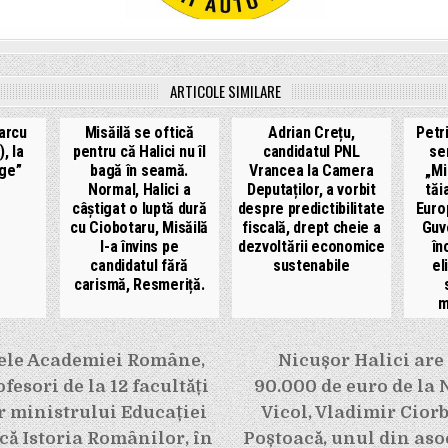
ARTICOLE SIMILARE
Marcu
Misăilă se oftică
Adrian Crețu,
Petri
, la
pentru că Halici nu îl
candidatul PNL
se
ge”
bagă în seamă.
Vrancea la Camera
„Mi
Normal, Halici a
Deputaților, a vorbit
tăi
câștigat o luptă dură
despre predictibilitate
Euro
cu Ciobotaru, Misăilă
fiscală, drept cheie a
Guv
l-a învins pe
dezvoltării economice
în
candidatul fără
sustenabile
el
carismă, Resmeriță.
m
e
ele Academiei Române,
Nicușor Halici are
fesori de la 12 facultăți
90.000 de euro de la 
er ministrului Educației
Vicol, Vladimir Cior
că Istoria Românilor, în
Poștoacă, unul din asoc