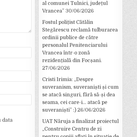
al comunei Tulnici, județul
Vrancea”
30/06/2026
Fostul polițist Cătălin
Stegărescu reclamă tulburarea
ordinii publice de către
personalul Penitenciarului
Vrancea într-o zonă
rezidențială din Focșani.
27/06/2026
Cristi Irimia: „Despre
suveranism, suveraniști și cum
se atacă singuri, fără să-și dea
seama, cei care-i… atacă pe
suveraniști” :)
26/06/2026
u data
UAT Năruja a finalizat proiectul
„Construire Centru de zi
pentru copiii aflați în situație de