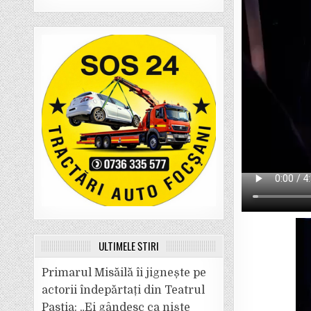
ULTIMELE ȘTIRI
Primarul Misăilă îi jignește pe
actorii îndepărtați din Teatrul
Pastia: „Ei gândesc ca niște