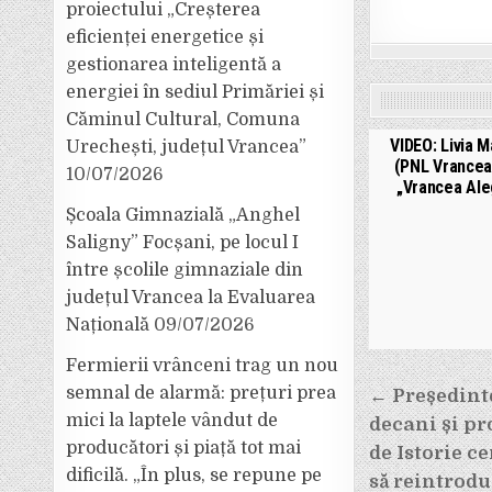
proiectului „Creșterea
eficienței energetice și
gestionarea inteligentă a
energiei în sediul Primăriei și
Căminul Cultural, Comuna
VIDEO: Livia 
Urechești, județul Vrancea”
(PNL Vrancea)
10/07/2026
„Vrancea Ale
Școala Gimnazială „Anghel
Saligny” Focșani, pe locul I
între școlile gimnaziale din
județul Vrancea la Evaluarea
Națională
09/07/2026
Fermierii vrânceni trag un nou
Navigar
semnal de alarmă: prețuri prea
← Președint
în
mici la laptele vândut de
decani și pro
articole
producători și piață tot mai
de Istorie c
dificilă. „În plus, se repune pe
să reintrodu