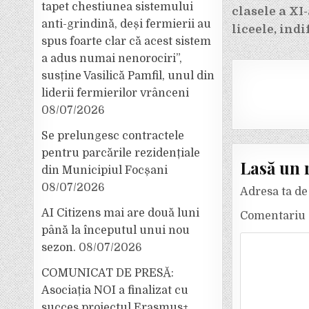
tapet chestiunea sistemului
clasele a XI-
anti-grindină, deși fermierii au
liceele, indi
spus foarte clar că acest sistem
a adus numai nenorociri”,
susține Vasilică Pamfil, unul din
liderii fermierilor vrânceni
08/07/2026
Se prelungesc contractele
pentru parcările rezidențiale
Lasă un 
din Municipiul Focșani
08/07/2026
Adresa ta de 
AI Citizens mai are două luni
Comentariu
până la începutul unui nou
sezon.
08/07/2026
COMUNICAT DE PRESĂ:
Asociația NOI a finalizat cu
succes proiectul Erasmus+