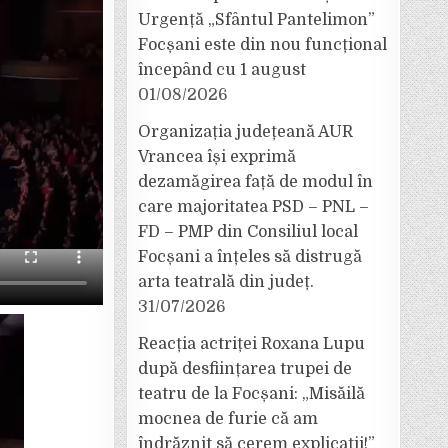
Urgență „Sfântul Pantelimon”
Focșani este din nou funcțional
începând cu 1 august
01/08/2026
Organizația județeană AUR
Vrancea își exprimă
dezamăgirea față de modul în
care majoritatea PSD – PNL –
FD – PMP din Consiliul local
Focșani a înțeles să distrugă
arta teatrală din județ.
31/07/2026
Reacția actriței Roxana Lupu
după desființarea trupei de
teatru de la Focșani: „Misăilă
mocnea de furie că am
îndrăznit să cerem explicații!”