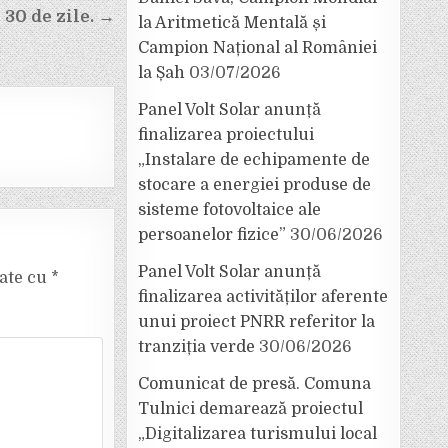
 30 de zile. →
la Aritmetică Mentală și
Campion Național al României
la Șah
03/07/2026
Panel Volt Solar anunță
finalizarea proiectului
„Instalare de echipamente de
stocare a energiei produse de
sisteme fotovoltaice ale
persoanelor fizice”
30/06/2026
Panel Volt Solar anunță
cate cu
*
finalizarea activităților aferente
unui proiect PNRR referitor la
tranziția verde
30/06/2026
Comunicat de presă. Comuna
Tulnici demarează proiectul
„Digitalizarea turismului local