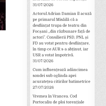
31/07/2026
Actorul Adrian Damian îl acuză
pe primarul Misăilă că a
desființat trupa de teatru din
Focșani „din răzbunare față de
actori”. Consilierii PSD, PNL și
FD au votat pentru desființare,
în timp ce AUR s-a abținut, iar
USR a votat împotrivă.
31/07/2026
Cum influențează adâncimea
sondei sub oglinda apei
acuratețea citirilor batimetrice
27/07/2026
Vremea în Vrancea. Cod
Portocaliu de ploi torențiale