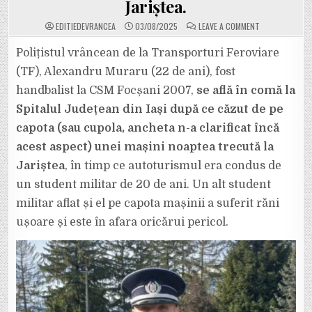
Jariștea.
ON
EDITIEDEVRANCEA
03/08/2025
LEAVE A COMMENT
ALEXANDRU
MURARU
(22
Polițistul vrâncean de la Transporturi Feroviare
DE
ANI),
(TF), Alexandru Muraru (22 de ani), fost
UN
TÂNĂR
handbalist la CSM Focșani 2007,
se află în comă la
POLIȚIST
VRÂNCEAN,
Spitalul Județean din Iași după ce căzut de pe
SE
ZBATE
ÎNTRE
capota (sau cupola, ancheta n-a clarificat încă
VIAȚĂ
ȘI
acest aspect) unei mașini noaptea trecută la
MOARTE
DUPĂ
Jariștea
, în timp ce autoturismul era condus de
UN
ACCIDENT
un student militar de 20 de ani. Un alt student
STUPID
PRODUS
NOAPTEA
militar aflat și el pe capota mașinii a suferit răni
TRECUTĂ
LA
ușoare și este în afara oricărui pericol.
JARIȘTEA.