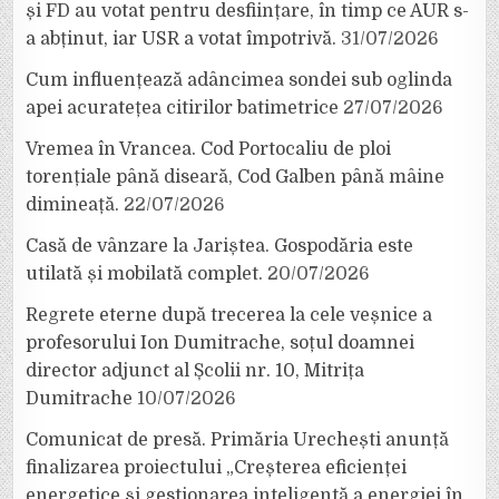
și FD au votat pentru desființare, în timp ce AUR s-
a abținut, iar USR a votat împotrivă.
31/07/2026
Cum influențează adâncimea sondei sub oglinda
apei acuratețea citirilor batimetrice
27/07/2026
Vremea în Vrancea. Cod Portocaliu de ploi
torențiale până diseară, Cod Galben până mâine
dimineață.
22/07/2026
Casă de vânzare la Jariștea. Gospodăria este
utilată și mobilată complet.
20/07/2026
Regrete eterne după trecerea la cele veșnice a
profesorului Ion Dumitrache, soțul doamnei
director adjunct al Școlii nr. 10, Mitrița
Dumitrache
10/07/2026
Comunicat de presă. Primăria Urechești anunță
finalizarea proiectului „Creșterea eficienței
energetice și gestionarea inteligentă a energiei în