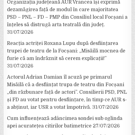
Organizația județeană AUR Vrancea își exprimă
dezamăgirea față de modul în care majoritatea
PSD – PNL – FD – PMP din Consiliul local Focșani a
înțeles să distrugă arta teatrală din județ.
31/07/2026
Reacția actriței Roxana Lupu după desființarea
trupei de teatru de la Focșani: „Misăilă mocnea de
furie că am îndrăznit să cerem explicații!”
31/07/2026
Actorul Adrian Damian îl acuză pe primarul
Misăilă că a desființat trupa de teatru din Focșani
„din răzbunare față de actori”. Consilierii PSD, PNL
și FD au votat pentru desființare, în timp ce AUR s-
a abținut, iar USR a votat împotrivă.
31/07/2026
Cum influențează adâncimea sondei sub oglinda
apei acuratețea citirilor batimetrice
27/07/2026