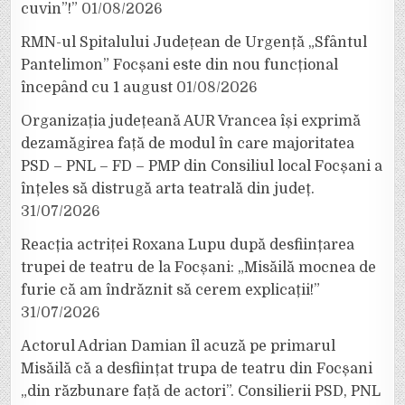
cuvin”!”
01/08/2026
RMN-ul Spitalului Județean de Urgență „Sfântul
Pantelimon” Focșani este din nou funcțional
începând cu 1 august
01/08/2026
Organizația județeană AUR Vrancea își exprimă
dezamăgirea față de modul în care majoritatea
PSD – PNL – FD – PMP din Consiliul local Focșani a
înțeles să distrugă arta teatrală din județ.
31/07/2026
Reacția actriței Roxana Lupu după desființarea
trupei de teatru de la Focșani: „Misăilă mocnea de
furie că am îndrăznit să cerem explicații!”
31/07/2026
Actorul Adrian Damian îl acuză pe primarul
Misăilă că a desființat trupa de teatru din Focșani
„din răzbunare față de actori”. Consilierii PSD, PNL