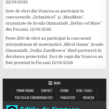
22/06/2026
Sute de elevi din Vrancea au participat la
concursurile „Grămăticel” și „MaxiMate”,
organizate de Școala Gimnazială „Ștefan cel Mare”
din Focșani.
12/06/2026
Peste 200 de elevi au participat la concursul
interjudețean de matematică „Micul Gauss”, Școala
Gimnazială „Duiliu Zamfirescu” fiind parteneră în
derularea proiectului. Zeci de copii din Vrancea au
fost premiați la Focșani
12/06/2026
MENU
PRIMA PAGINĂ
CONTACT
COOKIE
ISSN / ISSN-L
POLITICĂ DE CONFIDENȚIALITATE
PUBLICITATE
REDACȚIA