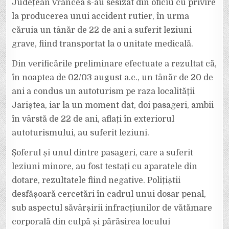
Județean Vrancea s-au sesizat din oficiu cu privire
la producerea unui accident rutier, în urma
căruia un tânăr de 22 de ani a suferit leziuni
grave, fiind transportat la o unitate medicală.
Din verificările preliminare efectuate a rezultat că,
în noaptea de 02/03 august a.c., un tânăr de 20 de
ani a condus un autoturism pe raza localității
Jariștea, iar la un moment dat, doi pasageri, ambii
în vârstă de 22 de ani, aflați în exteriorul
autoturismului, au suferit leziuni.
Șoferul și unul dintre pasageri, care a suferit
leziuni minore, au fost testați cu aparatele din
dotare, rezultatele fiind negative. Polițiștii
desfășoară cercetări în cadrul unui dosar penal,
sub aspectul săvârșirii infracțiunilor de vătămare
corporală din culpă și părăsirea locului