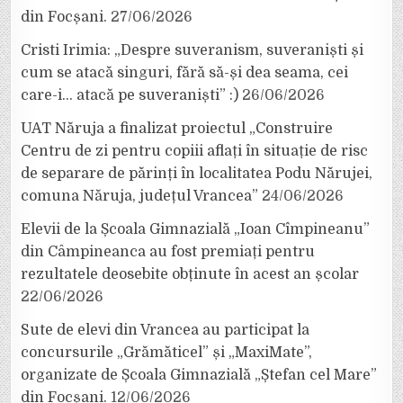
din Focșani.
27/06/2026
Cristi Irimia: „Despre suveranism, suveraniști și
cum se atacă singuri, fără să-și dea seama, cei
care-i… atacă pe suveraniști” :)
26/06/2026
UAT Năruja a finalizat proiectul „Construire
Centru de zi pentru copiii aflați în situație de risc
de separare de părinți în localitatea Podu Nărujei,
comuna Năruja, județul Vrancea”
24/06/2026
Elevii de la Școala Gimnazială „Ioan Cîmpineanu”
din Câmpineanca au fost premiați pentru
rezultatele deosebite obținute în acest an școlar
22/06/2026
Sute de elevi din Vrancea au participat la
concursurile „Grămăticel” și „MaxiMate”,
organizate de Școala Gimnazială „Ștefan cel Mare”
din Focșani.
12/06/2026