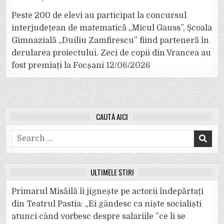
Peste 200 de elevi au participat la concursul
interjudețean de matematică „Micul Gauss”, Școala
Gimnazială „Duiliu Zamfirescu” fiind parteneră în
derularea proiectului. Zeci de copii din Vrancea au
fost premiați la Focșani
12/06/2026
CAUTĂ AICI
Search
for:
ULTIMELE ȘTIRI
Primarul Misăilă îi jignește pe actorii îndepărtați
din Teatrul Pastia: „Ei gândesc ca niște socialiști
atunci când vorbesc despre salariile ”ce li se