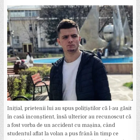
Inițial, prietenii lui au spus polițiștilor că l-au găsit
în casă inconștient, însă ulterior au recunoscut că
a fost vorba de un accident cu mașina, când
studentul aflat la volan a pus frână în timp ce