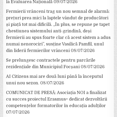
la Evaluarea Națională
09/07/2026
Fermierii vrânceni trag un nou semnal de alarmă:
prețuri prea mici la laptele vândut de producători
și piață tot mai dificilă. „În plus, se repune pe tapet
chestiunea sistemului anti-grindină, deși
fermierii au spus foarte clar că acest sistem a adus
numai nenorociri”, susține Vasilică Pamfil, unul
din liderii fermierilor vrânceni
08/07/2026
Se prelungesc contractele pentru parcările
rezidențiale din Municipiul Focșani
08/07/2026
AI Citizens mai are două luni până la începutul
unui nou sezon.
08/07/2026
COMUNICAT DE PRESĂ: Asociația NOI a finalizat
cu succes proiectul Erasmus+ dedicat dezvoltării
competențelor formatorilor în educația adulților
07/07/2026