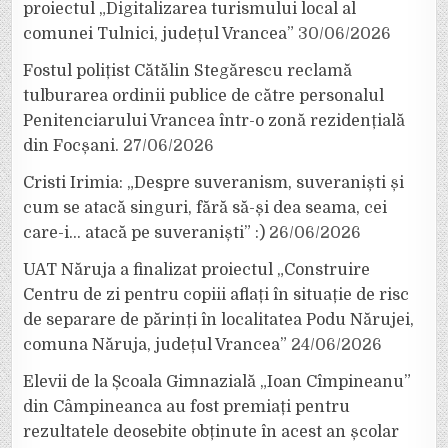
proiectul „Digitalizarea turismului local al
comunei Tulnici, județul Vrancea”
30/06/2026
Fostul polițist Cătălin Stegărescu reclamă
tulburarea ordinii publice de către personalul
Penitenciarului Vrancea într-o zonă rezidențială
din Focșani.
27/06/2026
Cristi Irimia: „Despre suveranism, suveraniști și
cum se atacă singuri, fără să-și dea seama, cei
care-i… atacă pe suveraniști” :)
26/06/2026
UAT Năruja a finalizat proiectul „Construire
Centru de zi pentru copiii aflați în situație de risc
de separare de părinți în localitatea Podu Nărujei,
comuna Năruja, județul Vrancea”
24/06/2026
Elevii de la Școala Gimnazială „Ioan Cîmpineanu”
din Câmpineanca au fost premiați pentru
rezultatele deosebite obținute în acest an școlar