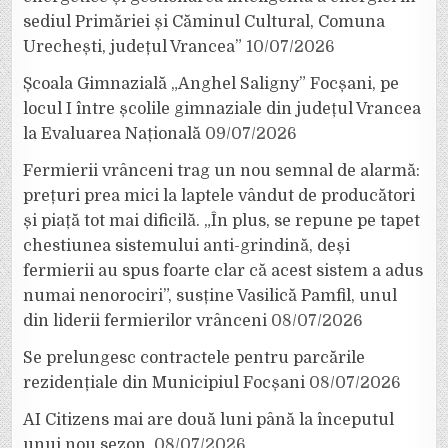
sediul Primăriei și Căminul Cultural, Comuna
Urechești, județul Vrancea”
10/07/2026
Școala Gimnazială „Anghel Saligny” Focșani, pe
locul I între școlile gimnaziale din județul Vrancea
la Evaluarea Națională
09/07/2026
Fermierii vrânceni trag un nou semnal de alarmă:
prețuri prea mici la laptele vândut de producători
și piață tot mai dificilă. „În plus, se repune pe tapet
chestiunea sistemului anti-grindină, deși
fermierii au spus foarte clar că acest sistem a adus
numai nenorociri”, susține Vasilică Pamfil, unul
din liderii fermierilor vrânceni
08/07/2026
Se prelungesc contractele pentru parcările
rezidențiale din Municipiul Focșani
08/07/2026
AI Citizens mai are două luni până la începutul
unui nou sezon.
08/07/2026