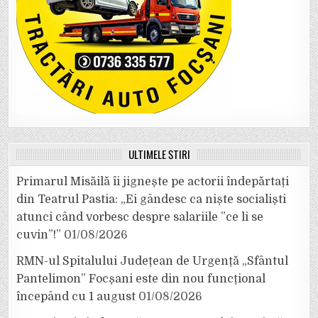
ULTIMELE ȘTIRI
Primarul Misăilă îi jignește pe actorii îndepărtați
din Teatrul Pastia: „Ei gândesc ca niște socialiști
atunci când vorbesc despre salariile ”ce li se
cuvin”!”
01/08/2026
RMN-ul Spitalului Județean de Urgență „Sfântul
Pantelimon” Focșani este din nou funcțional
începând cu 1 august
01/08/2026