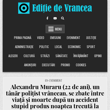
Skip
to
content
MENU
PRIMA PAGINĂ
VIDEO
EMISIUNI
EVENIMENT
JUSTIȚIE
ADMINISTRAȚIE
POLITIC
LOCAL
ECONOMIC
SPORT
ALEGERI
CULTURĂ
STRĂZI
SĂNĂTATE
ÎNVĂȚĂMÂNT
OPINII
ANUNȚURI
EXECUTĂRI
PROMO
COOKIES
POSTED
EVENIMENT
IN
Alexandru Muraru (22 de ani), un
tânăr polițist vrâncean, se zbate între
viață și moarte după un accident
stupid produs noaptea trecută la