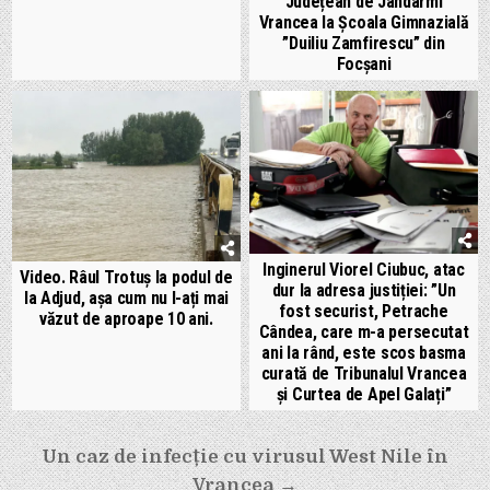
Județean de Jandarmi
Vrancea la Școala Gimnazială
”Duiliu Zamfirescu” din
Focșani
Inginerul Viorel Ciubuc, atac
Video. Râul Trotuș la podul de
dur la adresa justiției: ”Un
la Adjud, așa cum nu l-ați mai
fost securist, Petrache
văzut de aproape 10 ani.
Cândea, care m-a persecutat
ani la rând, este scos basma
curată de Tribunalul Vrancea
și Curtea de Apel Galați”
Navigare
Un caz de infecție cu virusul West Nile în
în
Vrancea →