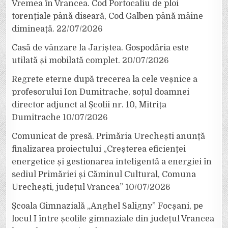
Vremea în Vrancea. Cod Portocaliu de ploi
torențiale până diseară, Cod Galben până mâine
dimineață.
22/07/2026
Casă de vânzare la Jariștea. Gospodăria este
utilată și mobilată complet.
20/07/2026
Regrete eterne după trecerea la cele veșnice a
profesorului Ion Dumitrache, soțul doamnei
director adjunct al Școlii nr. 10, Mitrița
Dumitrache
10/07/2026
Comunicat de presă. Primăria Urechești anunță
finalizarea proiectului „Creșterea eficienței
energetice și gestionarea inteligentă a energiei în
sediul Primăriei și Căminul Cultural, Comuna
Urechești, județul Vrancea”
10/07/2026
Școala Gimnazială „Anghel Saligny” Focșani, pe
locul I între școlile gimnaziale din județul Vrancea