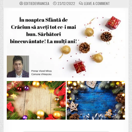
ON
EDITIEDEVRANCEA
23/12/2022
LEAVE A COMMENT
VIOREL
MÎRZA,
PRIMARUL
COMUNEI
VÂRTEȘCOIU:
”SĂRBĂTORI
DE
POVESTE
ALĂTURI
DE
FAMILIILE
DVS.!
LA
MULȚI
ANI!”