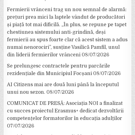
Fermierii vrânceni trag un nou semnal de alarmă:
prețuri prea mici la laptele vândut de producători
și piață tot mai dificilă. „În plus, se repune pe tapet
chestiunea sistemului anti-grindină, deși
fermierii au spus foarte clar că acest sistem a adus
numai nenorociri”, susține Vasilică Pamfil, unul
din liderii fermierilor vrânceni
08/07/2026
Se prelungesc contractele pentru parcările
rezidențiale din Municipiul Focșani
08/07/2026
AI Citizens mai are două luni până la începutul
unui nou sezon.
08/07/2026
COMUNICAT DE PRESĂ: Asociația NOI a finalizat
cu succes proiectul Erasmus+ dedicat dezvoltării
competențelor formatorilor în educația adulților
07/07/2026