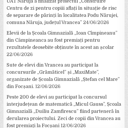
UAT Năruja a finalizat proiectul „Construire
Centru de zi pentru copiii aflați în situație de risc
de separare de părinți în localitatea Podu Nărujei,
comuna Năruja, județul Vrancea”
24/06/2026
Elevii de la Școala Gimnazială „Ioan Cîmpineanu”
din Câmpineanca au fost premiați pentru
rezultatele deosebite obținute în acest an școlar
22/06/2026
Sute de elevi din Vrancea au participat la
concursurile „Grămăticel” și „MaxiMate”,
organizate de Școala Gimnazială „Ștefan cel Mare”
din Focșani.
12/06/2026
Peste 200 de elevi au participat la concursul
interjudețean de matematică „Micul Gauss”, Școala
Gimnazială „Duiliu Zamfirescu” fiind parteneră în
derularea proiectului. Zeci de copii din Vrancea au
fost premiați la Focșani
12/06/2026