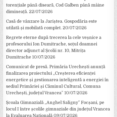
torențiale până diseară, Cod Galben până mâine
dimineață.
22/07/2026
Casă de vânzare la Jariștea. Gospodăria este
utilată și mobilată complet.
20/07/2026
Regrete eterne după trecerea la cele veșnice a
profesorului Ion Dumitrache, soțul doamnei
director adjunct al Școlii nr. 10, Mitrița
Dumitrache
10/07/2026
Comunicat de presă. Primăria Urechești anunță
finalizarea proiectului „Creșterea eficienței
energetice și gestionarea inteligentă a energiei în
sediul Primăriei și Căminul Cultural, Comuna
Urechești, județul Vrancea”
10/07/2026
Școala Gimnazială „Anghel Saligny” Focșani, pe
locul I între școlile gimnaziale din județul Vrancea
la Evaluarea Națională
09/07/2026