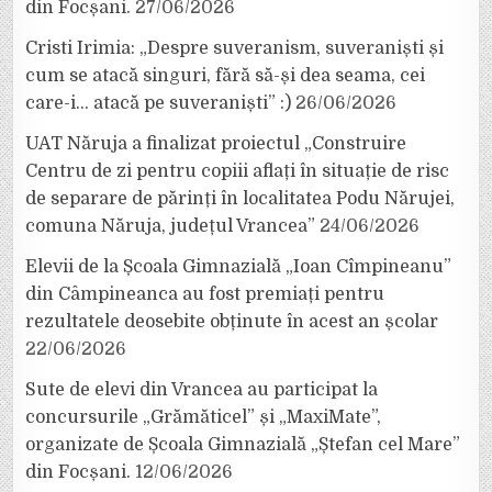
din Focșani.
27/06/2026
Cristi Irimia: „Despre suveranism, suveraniști și
cum se atacă singuri, fără să-și dea seama, cei
care-i… atacă pe suveraniști” :)
26/06/2026
UAT Năruja a finalizat proiectul „Construire
Centru de zi pentru copiii aflați în situație de risc
de separare de părinți în localitatea Podu Nărujei,
comuna Năruja, județul Vrancea”
24/06/2026
Elevii de la Școala Gimnazială „Ioan Cîmpineanu”
din Câmpineanca au fost premiați pentru
rezultatele deosebite obținute în acest an școlar
22/06/2026
Sute de elevi din Vrancea au participat la
concursurile „Grămăticel” și „MaxiMate”,
organizate de Școala Gimnazială „Ștefan cel Mare”
din Focșani.
12/06/2026