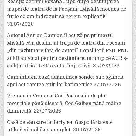
Reacția actriței Roxana Lupu după desființarea
trupei de teatru de la Focșani: „Misăilă mocnea de
furie că am îndrăznit să cerem explicații!”
31/07/2026
Actorul Adrian Damian îl acuză pe primarul
Misăilă că a desființat trupa de teatru din Focșani
„din răzbunare față de actori”. Consilierii PSD, PNL
și FD au votat pentru desființare, în timp ce AUR s-
a abținut, iar USR a votat împotrivă.
31/07/2026
Cum influențează adâncimea sondei sub oglinda
apei acuratețea citirilor batimetrice
27/07/2026
Vremea în Vrancea. Cod Portocaliu de ploi
torențiale până diseară, Cod Galben până mâine
dimineață.
22/07/2026
Casă de vânzare la Jariștea. Gospodăria este
utilată și mobilată complet.
20/07/2026