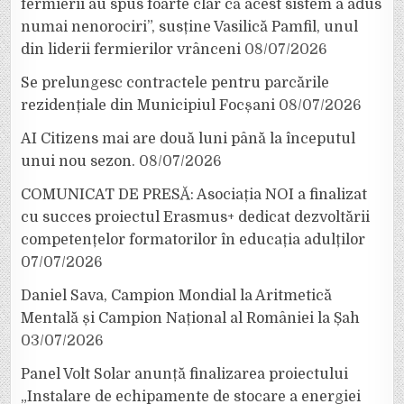
fermierii au spus foarte clar că acest sistem a adus
numai nenorociri”, susține Vasilică Pamfil, unul
din liderii fermierilor vrânceni
08/07/2026
Se prelungesc contractele pentru parcările
rezidențiale din Municipiul Focșani
08/07/2026
AI Citizens mai are două luni până la începutul
unui nou sezon.
08/07/2026
COMUNICAT DE PRESĂ: Asociația NOI a finalizat
cu succes proiectul Erasmus+ dedicat dezvoltării
competențelor formatorilor în educația adulților
07/07/2026
Daniel Sava, Campion Mondial la Aritmetică
Mentală și Campion Național al României la Șah
03/07/2026
Panel Volt Solar anunță finalizarea proiectului
„Instalare de echipamente de stocare a energiei