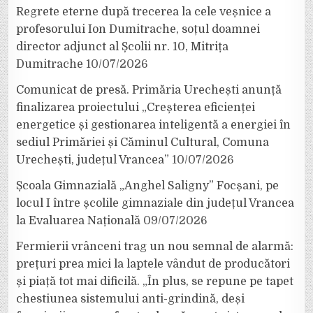
Regrete eterne după trecerea la cele veșnice a
profesorului Ion Dumitrache, soțul doamnei
director adjunct al Școlii nr. 10, Mitrița
Dumitrache
10/07/2026
Comunicat de presă. Primăria Urechești anunță
finalizarea proiectului „Creșterea eficienței
energetice și gestionarea inteligentă a energiei în
sediul Primăriei și Căminul Cultural, Comuna
Urechești, județul Vrancea”
10/07/2026
Școala Gimnazială „Anghel Saligny” Focșani, pe
locul I între școlile gimnaziale din județul Vrancea
la Evaluarea Națională
09/07/2026
Fermierii vrânceni trag un nou semnal de alarmă:
prețuri prea mici la laptele vândut de producători
și piață tot mai dificilă. „În plus, se repune pe tapet
chestiunea sistemului anti-grindină, deși