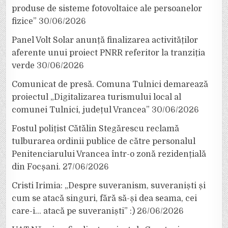
produse de sisteme fotovoltaice ale persoanelor
fizice”
30/06/2026
Panel Volt Solar anunță finalizarea activităților
aferente unui proiect PNRR referitor la tranziția
verde
30/06/2026
Comunicat de presă. Comuna Tulnici demarează
proiectul „Digitalizarea turismului local al
comunei Tulnici, județul Vrancea”
30/06/2026
Fostul polițist Cătălin Stegărescu reclamă
tulburarea ordinii publice de către personalul
Penitenciarului Vrancea într-o zonă rezidențială
din Focșani.
27/06/2026
Cristi Irimia: „Despre suveranism, suveraniști și
cum se atacă singuri, fără să-și dea seama, cei
care-i… atacă pe suveraniști” :)
26/06/2026