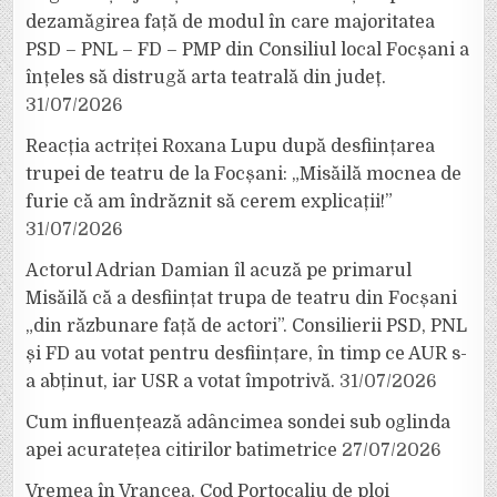
dezamăgirea față de modul în care majoritatea
PSD – PNL – FD – PMP din Consiliul local Focșani a
înțeles să distrugă arta teatrală din județ.
31/07/2026
Reacția actriței Roxana Lupu după desființarea
trupei de teatru de la Focșani: „Misăilă mocnea de
furie că am îndrăznit să cerem explicații!”
31/07/2026
Actorul Adrian Damian îl acuză pe primarul
Misăilă că a desființat trupa de teatru din Focșani
„din răzbunare față de actori”. Consilierii PSD, PNL
și FD au votat pentru desființare, în timp ce AUR s-
a abținut, iar USR a votat împotrivă.
31/07/2026
Cum influențează adâncimea sondei sub oglinda
apei acuratețea citirilor batimetrice
27/07/2026
Vremea în Vrancea. Cod Portocaliu de ploi