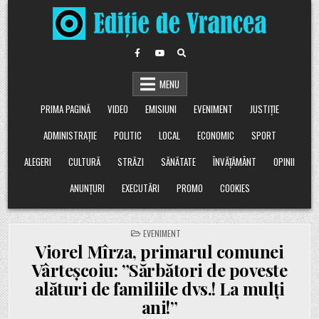
Skip
to
content
MENU
PRIMA PAGINĂ
VIDEO
EMISIUNI
EVENIMENT
JUSTIȚIE
ADMINISTRAȚIE
POLITIC
LOCAL
ECONOMIC
SPORT
ALEGERI
CULTURĂ
STRĂZI
SĂNĂTATE
ÎNVĂȚĂMÂNT
OPINII
ANUNȚURI
EXECUTĂRI
PROMO
COOKIES
POSTED
EVENIMENT
IN
Viorel Mîrza, primarul comunei
Vârteșcoiu: ”Sărbători de poveste
alături de familiile dvs.! La mulți
ani!”