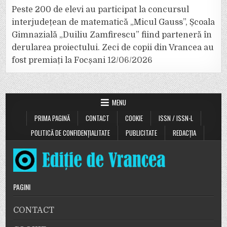
Peste 200 de elevi au participat la concursul
interjudețean de matematică „Micul Gauss”, Școala
Gimnazială „Duiliu Zamfirescu” fiind parteneră în
derularea proiectului. Zeci de copii din Vrancea au
fost premiați la Focșani
12/06/2026
MENU
PRIMA PAGINĂ
CONTACT
COOKIE
ISSN / ISSN-L
POLITICĂ DE CONFIDENȚIALITATE
PUBLICITATE
REDACȚIA
PAGINI
CONTACT