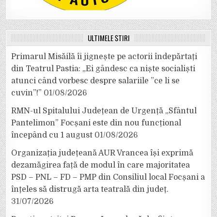
ULTIMELE ȘTIRI
Primarul Misăilă îi jignește pe actorii îndepărtați
din Teatrul Pastia: „Ei gândesc ca niște socialiști
atunci când vorbesc despre salariile ”ce li se
cuvin”!”
01/08/2026
RMN-ul Spitalului Județean de Urgență „Sfântul
Pantelimon” Focșani este din nou funcțional
începând cu 1 august
01/08/2026
Organizația județeană AUR Vrancea își exprimă
dezamăgirea față de modul în care majoritatea
PSD – PNL – FD – PMP din Consiliul local Focșani a
înțeles să distrugă arta teatrală din județ.
31/07/2026