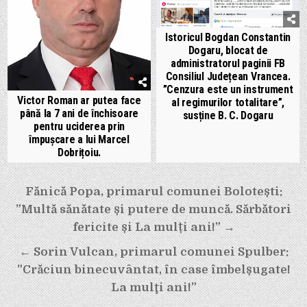
Istoricul Bogdan Constantin
Dogaru, blocat de
administratorul paginii FB
Consiliul Județean Vrancea.
”Cenzura este un instrument
Victor Roman ar putea face
al regimurilor totalitare”,
până la 7 ani de închisoare
susține B. C. Dogaru
pentru uciderea prin
împușcare a lui Marcel
Dobrițoiu.
Navigare
Fănică Popa, primarul comunei Bolotești:
în
”Multă sănătate și putere de muncă. Sărbători
articole
fericite și La mulți ani!” →
← Sorin Vulcan, primarul comunei Spulber:
”Crăciun binecuvântat, în case îmbelșugate!
La mulţi ani!”