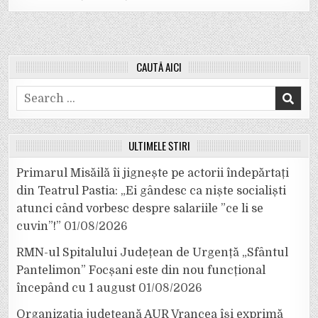
CAUTĂ AICI
Search
for:
ULTIMELE ȘTIRI
Primarul Misăilă îi jignește pe actorii îndepărtați
din Teatrul Pastia: „Ei gândesc ca niște socialiști
atunci când vorbesc despre salariile ”ce li se
cuvin”!”
01/08/2026
RMN-ul Spitalului Județean de Urgență „Sfântul
Pantelimon” Focșani este din nou funcțional
începând cu 1 august
01/08/2026
Organizația județeană AUR Vrancea își exprimă