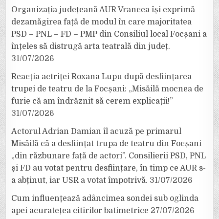
Organizația județeană AUR Vrancea își exprimă
dezamăgirea față de modul în care majoritatea
PSD – PNL – FD – PMP din Consiliul local Focșani a
înțeles să distrugă arta teatrală din județ.
31/07/2026
Reacția actriței Roxana Lupu după desființarea
trupei de teatru de la Focșani: „Misăilă mocnea de
furie că am îndrăznit să cerem explicații!”
31/07/2026
Actorul Adrian Damian îl acuză pe primarul
Misăilă că a desființat trupa de teatru din Focșani
„din răzbunare față de actori”. Consilierii PSD, PNL
și FD au votat pentru desființare, în timp ce AUR s-
a abținut, iar USR a votat împotrivă.
31/07/2026
Cum influențează adâncimea sondei sub oglinda
apei acuratețea citirilor batimetrice
27/07/2026