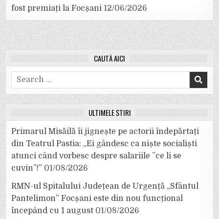
fost premiați la Focșani
12/06/2026
CAUTĂ AICI
Search
for:
ULTIMELE ȘTIRI
Primarul Misăilă îi jignește pe actorii îndepărtați
din Teatrul Pastia: „Ei gândesc ca niște socialiști
atunci când vorbesc despre salariile ”ce li se
cuvin”!”
01/08/2026
RMN-ul Spitalului Județean de Urgență „Sfântul
Pantelimon” Focșani este din nou funcțional
începând cu 1 august
01/08/2026