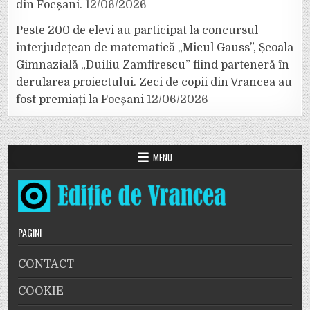
din Focșani.
12/06/2026
Peste 200 de elevi au participat la concursul
interjudețean de matematică „Micul Gauss”, Școala
Gimnazială „Duiliu Zamfirescu” fiind parteneră în
derularea proiectului. Zeci de copii din Vrancea au
fost premiați la Focșani
12/06/2026
MENU
PAGINI
CONTACT
COOKIE