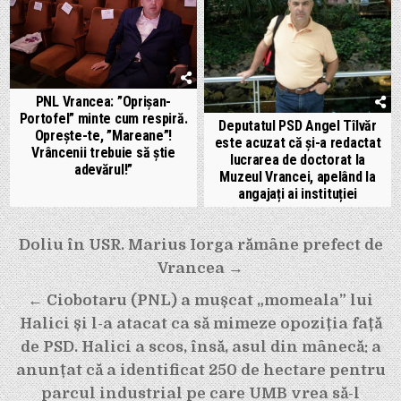
PNL Vrancea: ”Oprișan-
Portofel” minte cum respiră.
Deputatul PSD Angel Tîlvăr
Oprește-te, ”Mareane”!
este acuzat că și-a redactat
Vrâncenii trebuie să știe
lucrarea de doctorat la
adevărul!”
Muzeul Vrancei, apelând la
angajați ai instituției
Navigare
Doliu în USR. Marius Iorga rămâne prefect de
în
Vrancea →
articole
← Ciobotaru (PNL) a mușcat „momeala” lui
Halici și l-a atacat ca să mimeze opoziția față
de PSD. Halici a scos, însă, asul din mânecă: a
anunțat că a identificat 250 de hectare pentru
parcul industrial pe care UMB vrea să-l