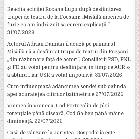
Reacția actriței Roxana Lupu după desființarea
trupei de teatru de la Focșani: „Misăilă mocnea de
furie că am îndrăznit să cerem explicații!”
31/07/2026
Actorul Adrian Damian îl acuză pe primarul
Misăilă că a desființat trupa de teatru din Focșani
„din răzbunare față de actori”. Consilierii PSD, PNL
și FD au votat pentru desființare, în timp ce AUR s-
a abținut, iar USR a votat împotrivă.
31/07/2026
Cum influențează adâncimea sondei sub oglinda
apei acuratețea citirilor batimetrice
27/07/2026
Vremea în Vrancea. Cod Portocaliu de ploi
torențiale până diseară, Cod Galben până mâine
dimineață.
22/07/2026
Casă de vânzare la Jariștea. Gospodăria este