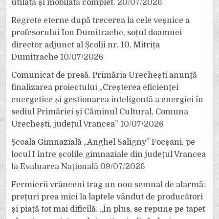
utilată și mobilată complet.
20/07/2026
Regrete eterne după trecerea la cele veșnice a
profesorului Ion Dumitrache, soțul doamnei
director adjunct al Școlii nr. 10, Mitrița
Dumitrache
10/07/2026
Comunicat de presă. Primăria Urechești anunță
finalizarea proiectului „Creșterea eficienței
energetice și gestionarea inteligentă a energiei în
sediul Primăriei și Căminul Cultural, Comuna
Urechești, județul Vrancea”
10/07/2026
Școala Gimnazială „Anghel Saligny” Focșani, pe
locul I între școlile gimnaziale din județul Vrancea
la Evaluarea Națională
09/07/2026
Fermierii vrânceni trag un nou semnal de alarmă:
prețuri prea mici la laptele vândut de producători
și piață tot mai dificilă. „În plus, se repune pe tapet