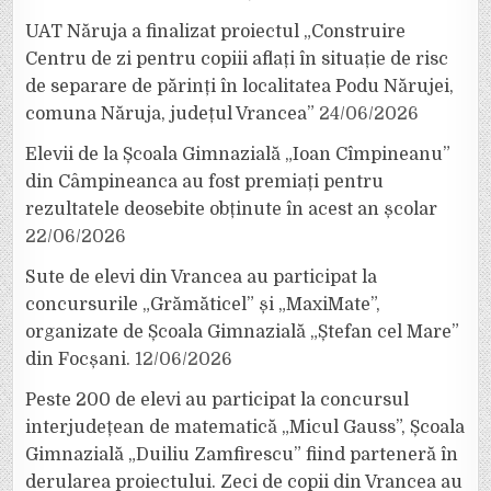
UAT Năruja a finalizat proiectul „Construire
Centru de zi pentru copiii aflați în situație de risc
de separare de părinți în localitatea Podu Nărujei,
comuna Năruja, județul Vrancea”
24/06/2026
Elevii de la Școala Gimnazială „Ioan Cîmpineanu”
din Câmpineanca au fost premiați pentru
rezultatele deosebite obținute în acest an școlar
22/06/2026
Sute de elevi din Vrancea au participat la
concursurile „Grămăticel” și „MaxiMate”,
organizate de Școala Gimnazială „Ștefan cel Mare”
din Focșani.
12/06/2026
Peste 200 de elevi au participat la concursul
interjudețean de matematică „Micul Gauss”, Școala
Gimnazială „Duiliu Zamfirescu” fiind parteneră în
derularea proiectului. Zeci de copii din Vrancea au