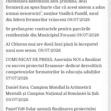
chestiunea sistemului anti-grindină, deși
fermierii au spus foarte clar că acest sistem a adus
numai nenorociri”, susține Vasilică Pamfil, unul
din liderii fermierilor vrânceni
08/07/2026
Se prelungesc contractele pentru parcările
rezidențiale din Municipiul Focșani
08/07/2026
AI Citizens mai are două luni până la începutul
unui nou sezon.
08/07/2026
COMUNICAT DE PRESĂ: Asociația NOI a finalizat
cu succes proiectul Erasmus+ dedicat dezvoltării
competențelor formatorilor în educația adulților
07/07/2026
Daniel Sava, Campion Mondial la Aritmetică
Mentală și Campion Național al României la Șah
03/07/2026
Panel Volt Solar anunță finalizarea proiectului