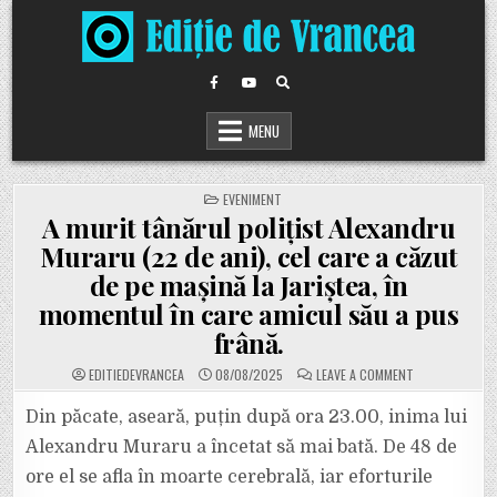
Skip
to
content
MENU
POSTED
EVENIMENT
IN
A murit tânărul polițist Alexandru
Muraru (22 de ani), cel care a căzut
de pe mașină la Jariștea, în
momentul în care amicul său a pus
frână.
ON
EDITIEDEVRANCEA
08/08/2025
LEAVE A COMMENT
A
MURIT
TÂNĂRUL
Din păcate, aseară, puțin după ora 23.00, inima lui
POLIȚIST
ALEXANDRU
Alexandru Muraru a încetat să mai bată. De 48 de
MURARU
(22
ore el se afla în moarte cerebrală, iar eforturile
DE
ANI),