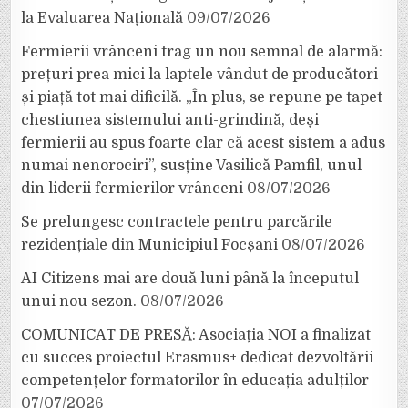
la Evaluarea Națională
09/07/2026
Fermierii vrânceni trag un nou semnal de alarmă:
prețuri prea mici la laptele vândut de producători
și piață tot mai dificilă. „În plus, se repune pe tapet
chestiunea sistemului anti-grindină, deși
fermierii au spus foarte clar că acest sistem a adus
numai nenorociri”, susține Vasilică Pamfil, unul
din liderii fermierilor vrânceni
08/07/2026
Se prelungesc contractele pentru parcările
rezidențiale din Municipiul Focșani
08/07/2026
AI Citizens mai are două luni până la începutul
unui nou sezon.
08/07/2026
COMUNICAT DE PRESĂ: Asociația NOI a finalizat
cu succes proiectul Erasmus+ dedicat dezvoltării
competențelor formatorilor în educația adulților
07/07/2026