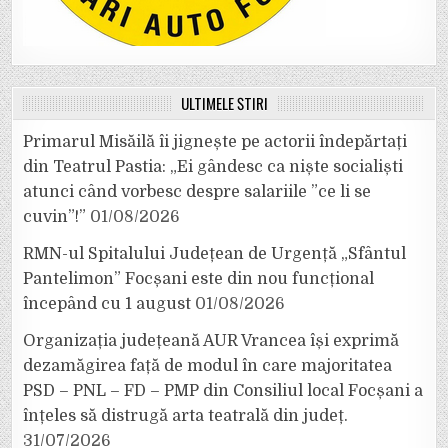
ULTIMELE ȘTIRI
Primarul Misăilă îi jignește pe actorii îndepărtați
din Teatrul Pastia: „Ei gândesc ca niște socialiști
atunci când vorbesc despre salariile ”ce li se
cuvin”!”
01/08/2026
RMN-ul Spitalului Județean de Urgență „Sfântul
Pantelimon” Focșani este din nou funcțional
începând cu 1 august
01/08/2026
Organizația județeană AUR Vrancea își exprimă
dezamăgirea față de modul în care majoritatea
PSD – PNL – FD – PMP din Consiliul local Focșani a
înțeles să distrugă arta teatrală din județ.
31/07/2026