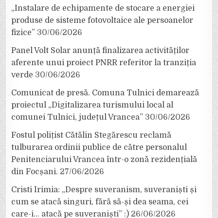
„Instalare de echipamente de stocare a energiei
produse de sisteme fotovoltaice ale persoanelor
fizice”
30/06/2026
Panel Volt Solar anunță finalizarea activităților
aferente unui proiect PNRR referitor la tranziția
verde
30/06/2026
Comunicat de presă. Comuna Tulnici demarează
proiectul „Digitalizarea turismului local al
comunei Tulnici, județul Vrancea”
30/06/2026
Fostul polițist Cătălin Stegărescu reclamă
tulburarea ordinii publice de către personalul
Penitenciarului Vrancea într-o zonă rezidențială
din Focșani.
27/06/2026
Cristi Irimia: „Despre suveranism, suveraniști și
cum se atacă singuri, fără să-și dea seama, cei
care-i… atacă pe suveraniști” :)
26/06/2026