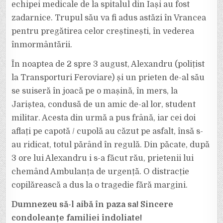
echipei medicale de la spitalul din Iași au fost
CEL
CARE
A
zadarnice. Trupul său va fi adus astăzi în Vrancea
CĂZUT
DE
pentru pregătirea celor creștinești, în vederea
PE
MAȘINĂ
înmormântării.
LA
JARIȘTEA,
ÎN
În noaptea de 2 spre 3 august, Alexandru (polițist
MOMENTUL
ÎN
CARE
la Transporturi Feroviare) și un prieten de-al său
AMICUL
SĂU
se suiseră în joacă pe o mașină, în mers, la
A
PUS
Jariștea, condusă de un amic de-al lor, student
FRÂNĂ.
militar. Acesta din urmă a pus frână, iar cei doi
aflați pe capotă / cupolă au căzut pe asfalt, însă s-
au ridicat, totul părând în regulă. Din păcate, după
3 ore lui Alexandru i s-a făcut rău, prietenii lui
chemând Ambulanța de urgență. O distracție
copilărească a dus la o tragedie fără margini.
Dumnezeu să-l aibă în paza sa! Sincere
condoleanțe familiei îndoliate!