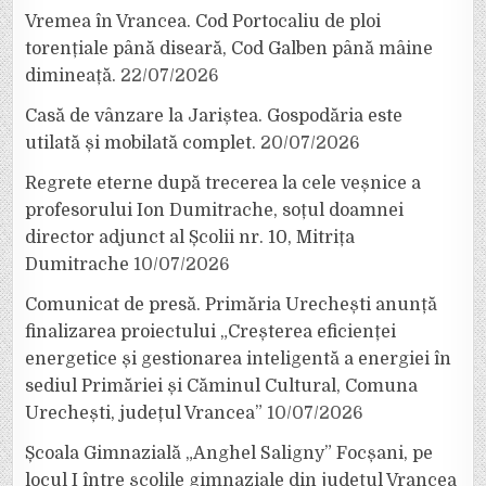
Vremea în Vrancea. Cod Portocaliu de ploi
torențiale până diseară, Cod Galben până mâine
dimineață.
22/07/2026
Casă de vânzare la Jariștea. Gospodăria este
utilată și mobilată complet.
20/07/2026
Regrete eterne după trecerea la cele veșnice a
profesorului Ion Dumitrache, soțul doamnei
director adjunct al Școlii nr. 10, Mitrița
Dumitrache
10/07/2026
Comunicat de presă. Primăria Urechești anunță
finalizarea proiectului „Creșterea eficienței
energetice și gestionarea inteligentă a energiei în
sediul Primăriei și Căminul Cultural, Comuna
Urechești, județul Vrancea”
10/07/2026
Școala Gimnazială „Anghel Saligny” Focșani, pe
locul I între școlile gimnaziale din județul Vrancea