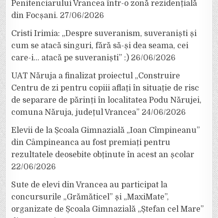
Penitenciarului Vrancea într-o zonă rezidențială
din Focșani.
27/06/2026
Cristi Irimia: „Despre suveranism, suveraniști și
cum se atacă singuri, fără să-și dea seama, cei
care-i… atacă pe suveraniști” :)
26/06/2026
UAT Năruja a finalizat proiectul „Construire
Centru de zi pentru copiii aflați în situație de risc
de separare de părinți în localitatea Podu Nărujei,
comuna Năruja, județul Vrancea”
24/06/2026
Elevii de la Școala Gimnazială „Ioan Cîmpineanu”
din Câmpineanca au fost premiați pentru
rezultatele deosebite obținute în acest an școlar
22/06/2026
Sute de elevi din Vrancea au participat la
concursurile „Grămăticel” și „MaxiMate”,
organizate de Școala Gimnazială „Ștefan cel Mare”