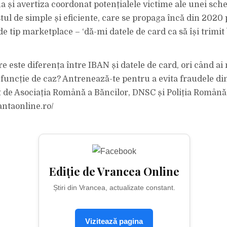
na și avertiza coordonat potențialele victime ale unei sc
tul de simple și eficiente, care se propaga încă din 2020 
e tip marketplace – ‘dă-mi datele de card ca să își trimit 
 care este diferența între IBAN și datele de card, ori când ai
n funcție de caz? Antrenează-te pentru a evita fraudele di
at de Asociația Română a Băncilor, DNSC și Poliția Română
antaonline.ro/
Ediție de Vrancea Online
Știri din Vrancea, actualizate constant.
Vizitează pagina