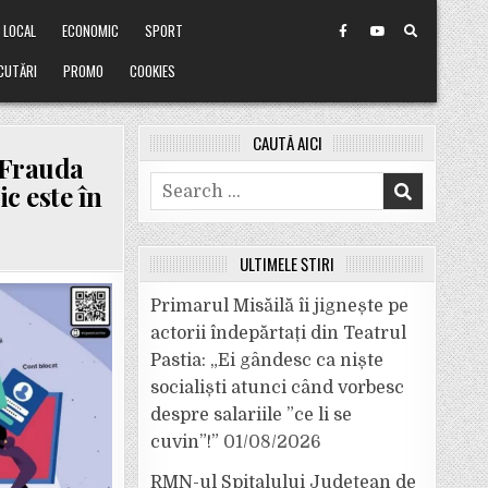
LOCAL
ECONOMIC
SPORT
CUTĂRI
PROMO
COOKIES
CAUTĂ AICI
 Frauda
Search
c este în
for:
ULTIMELE ȘTIRI
Primarul Misăilă îi jignește pe
actorii îndepărtați din Teatrul
Pastia: „Ei gândesc ca niște
socialiști atunci când vorbesc
R
despre salariile ”ce li se
cuvin”!”
01/08/2026
RMN-ul Spitalului Județean de