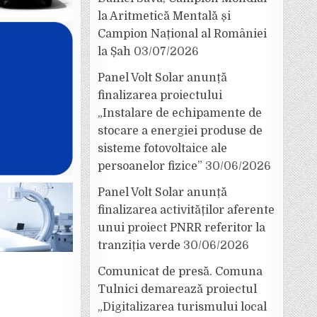
la Aritmetică Mentală și
Campion Național al României
la Șah
03/07/2026
Panel Volt Solar anunță
finalizarea proiectului
„Instalare de echipamente de
stocare a energiei produse de
sisteme fotovoltaice ale
persoanelor fizice”
30/06/2026
Panel Volt Solar anunță
finalizarea activităților aferente
unui proiect PNRR referitor la
tranziția verde
30/06/2026
Comunicat de presă. Comuna
Tulnici demarează proiectul
„Digitalizarea turismului local