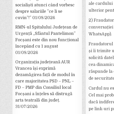
ale cardului 
socialiști atunci când vorbesc
ulterior pent
despre salariile ”ce li se
cuvin”!”
01/08/2026
2) Fraudator
conversației
RMN-ul Spitalului Județean de
Urgență „Sfântul Pantelimon”
WhatsApp).
Focșani este din nou funcțional
Fraudatorul 
începând cu 1 august
și îi trimite
01/08/2026
solicită date
Organizația județeană AUR
cea dinamica
Vrancea își exprimă
răspunde la c
dezamăgirea față de modul în
de securitat
care majoritatea PSD – PNL –
FD – PMP din Consiliul local
Cardul nu es
Focșani a înțeles să distrugă
Cel mai proba
arta teatrală din județ.
dacă indifer
31/07/2026
pe link-uri p