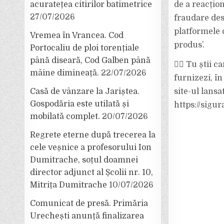
de a reacțio
acuratețea citirilor batimetrice
27/07/2026
fraudare des
platformele d
Vremea în Vrancea. Cod
produs’.
Portocaliu de ploi torențiale
până diseară, Cod Galben până
🏋️‍♂️ Tu știi
mâine dimineață.
22/07/2026
furnizezi, î
site-ul lans
Casă de vânzare la Jariștea.
Gospodăria este utilată și
https://sigur
mobilată complet.
20/07/2026
Regrete eterne după trecerea la
cele veșnice a profesorului Ion
Dumitrache, soțul doamnei
director adjunct al Școlii nr. 10,
Mitrița Dumitrache
10/07/2026
Comunicat de presă. Primăria
Urechești anunță finalizarea