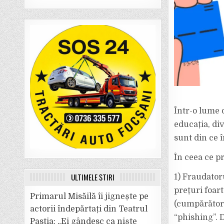
Într-o lume d
educația, di
sunt din ce 
În ceea ce pr
ULTIMELE ȘTIRI
1) Fraudator
prețuri foar
Primarul Misăilă îi jignește pe
(cumpărătoru
actorii îndepărtați din Teatrul
“phishing”. D
Pastia: „Ei gândesc ca niște