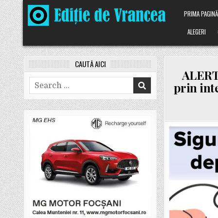
Skip
PRIMA PAGIN
to
content
ALEGERI
CAUTĂ AICI
ALERTĂ
Search
prin int
for: