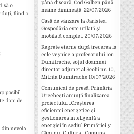
până diseară, Cod Galben până
i să o
mâine dimineață.
22/07/2026
duți, fiind o
Casă de vânzare la Jariștea.
Gospodăria este utilată și
mobilată complet.
20/07/2026
Regrete eterne după trecerea la
;
cele veșnice a profesorului Ion
Dumitrache, soțul doamnei
director adjunct al Școlii nr. 10,
Mitrița Dumitrache
10/07/2026
Comunicat de presă. Primăria
p posibil
Urechești anunță finalizarea
lte date de
proiectului „Creșterea
eficienței energetice și
gestionarea inteligentă a
energiei în sediul Primăriei și
 din nevoia
Căminul Cultural, Comuna