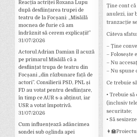
Reacția actriței Roxana Lupu
Ține cont că
după desființarea trupei de
anulezi, iar
teatru de la Focșani: „Misăilă
tranzacție se
mocnea de furie că am
îndrăznit să cerem explicații!”
Câteva sfatu
31/07/2026
– Ține conve
Actorul Adrian Damian îl acuză
– Folosește e
pe primarul Misăilă că a
– Nu accesaț
desființat trupa de teatru din
– Nu spune câ
Focșani „din răzbunare față de
actori”. Consilierii PSD, PNL și
Ce trebuie să
FD au votat pentru desființare,
• Trebuie să
în timp ce AUR s-a abținut, iar
(inclusiv tel
USR a votat împotrivă.
securitate;
31/07/2026
• Să sesizez
Cum influențează adâncimea
👩🏫Proiectu
sondei sub oglinda apei