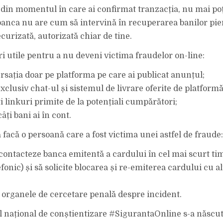
 din momentul în care ai confirmat tranzacția, nu mai poț
 banca nu are cum să intervină în recuperarea banilor pier
curizată, autorizată chiar de tine.
ri utile pentru a nu deveni victima fraudelor on-line:
rsația doar pe platforma pe care ai publicat anunțul;
xclusiv chat-ul și sistemul de livrare oferite de platformă
i linkuri primite de la potențiali cumpărători;
ți bani ai în cont.
 facă o persoană care a fost victima unei astfel de fraude:
 contacteze banca emitentă a cardului în cel mai scurt tim
efonic) și să solicite blocarea și re-emiterea cardului cu a
e organele de cercetare penală despre incident.
l național de conștientizare #SigurantaOnline s-a născut