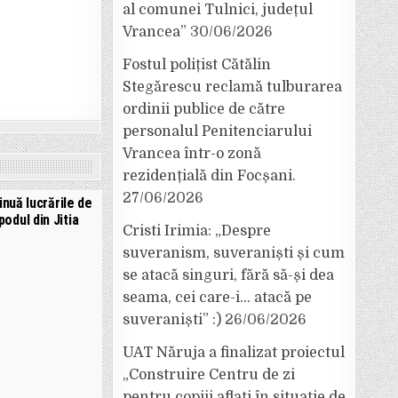
al comunei Tulnici, județul
Vrancea”
30/06/2026
Fostul polițist Cătălin
Stegărescu reclamă tulburarea
ordinii publice de către
personalul Penitenciarului
Vrancea într-o zonă
rezidențială din Focșani.
27/06/2026
nuă lucrările de
 podul din Jitia
Cristi Irimia: „Despre
suveranism, suveraniști și cum
se atacă singuri, fără să-și dea
seama, cei care-i… atacă pe
suveraniști” :)
26/06/2026
UAT Năruja a finalizat proiectul
„Construire Centru de zi
pentru copiii aflați în situație de