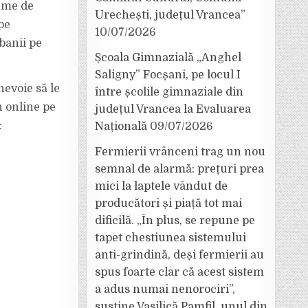
heme de
Urechești, județul Vrancea”
pe
10/07/2026
banii pe
Școala Gimnazială „Anghel
Saligny” Focșani, pe locul I
 nevoie să le
între școlile gimnaziale din
n online pe
județul Vrancea la Evaluarea
:
Națională
09/07/2026
Fermierii vrânceni trag un nou
semnal de alarmă: prețuri prea
mici la laptele vândut de
producători și piață tot mai
dificilă. „În plus, se repune pe
tapet chestiunea sistemului
anti-grindină, deși fermierii au
spus foarte clar că acest sistem
a adus numai nenorociri”,
susține Vasilică Pamfil, unul din