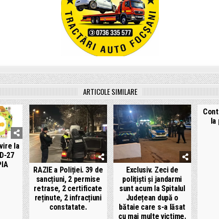
ARTICOLE SIMILARE
Conti
la
vire la
D-27
PIA
RAZIE a Poliției. 39 de
Exclusiv. Zeci de
sancțiuni, 2 permise
polițiști și jandarmi
retrase, 2 certificate
sunt acum la Spitalul
reținute, 2 infracțiuni
Județean după o
constatate.
bătaie care s-a lăsat
cu mai multe victime.