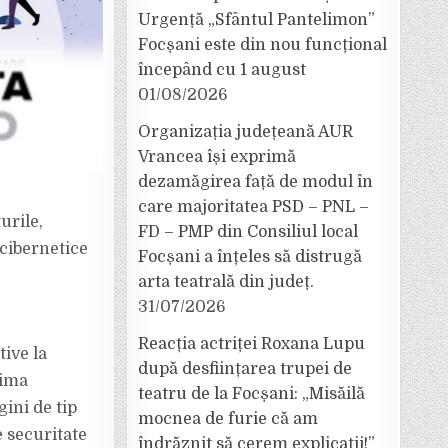
Urgență „Sfântul Pantelimon”
Focșani este din nou funcțional
începând cu 1 august
01/08/2026
Organizația județeană AUR
Vrancea își exprimă
dezamăgirea față de modul în
care majoritatea PSD – PNL –
urile,
FD – PMP din Consiliul local
 cibernetice
Focșani a înțeles să distrugă
arta teatrală din județ.
31/07/2026
Reacția actriței Roxana Lupu
ive la
după desființarea trupei de
tima
teatru de la Focșani: „Misăilă
ini de tip
mocnea de furie că am
e securitate
îndrăznit să cerem explicații!”