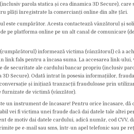
(inclusiv parola statica și cea dinamica 3D Secure), care 
ru plăți înregistrate la comercianți online din alte țări.
ul este cumpărător. Acesta contactează vânzătorul și sol
 de pe platforma online pe un alt canal de comunicare (d
(cumpărătorul) informează victima (vânzătorul) că a ach
 un link fals pentru a încasa suma. La accesarea link-ului, 
le de securitate ale cardului bancar propriu (inclusiv paro
 3D Secure). Odată intrat în posesia informațiilor, fraud
onversație și inițiază tranzacții frauduloase prin utiliza
e furnizate de victimă (vânzător).
te un instrument de încasare! Pentru orice încasare, dă 
bil vei fi victima unei fraude dacă dai datele tale altei p
ent de motiv dai datele cardului, adică număr, cod CVV, da
rimite pe e-mail sau sms, într-un apel telefonic sau pe reț