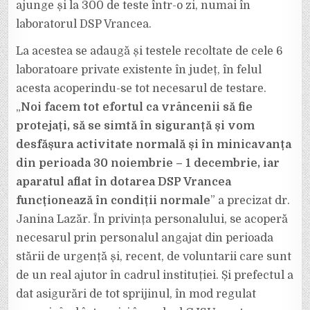
ajunge și la 300 de teste într-o zi, numai în
laboratorul DSP Vrancea.
La acestea se adaugă și testele recoltate de cele 6
laboratoare private existente în județ, în felul
acesta acoperindu-se tot necesarul de testare.
„
Noi facem tot efortul ca vrâncenii să fie
protejați, să se simtă în siguranță și vom
desfășura activitate normală și în minicavanța
din perioada 30 noiembrie – 1 decembrie, iar
aparatul aflat în dotarea DSP Vrancea
funcționează în condiții normale
” a precizat dr.
Janina Lazăr. În privința personalului, se acoperă
necesarul prin personalul angajat din perioada
stării de urgență și, recent, de voluntarii care sunt
de un real ajutor în cadrul instituției. Și prefectul a
dat asigurări de tot sprijinul, în mod regulat