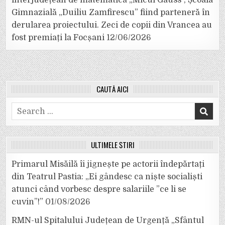
interjudețean de matematică „Micul Gauss”, Școala
Gimnazială „Duiliu Zamfirescu” fiind parteneră în
derularea proiectului. Zeci de copii din Vrancea au
fost premiați la Focșani
12/06/2026
CAUTĂ AICI
Search
for:
ULTIMELE ȘTIRI
Primarul Misăilă îi jignește pe actorii îndepărtați
din Teatrul Pastia: „Ei gândesc ca niște socialiști
atunci când vorbesc despre salariile ”ce li se
cuvin”!”
01/08/2026
RMN-ul Spitalului Județean de Urgență „Sfântul