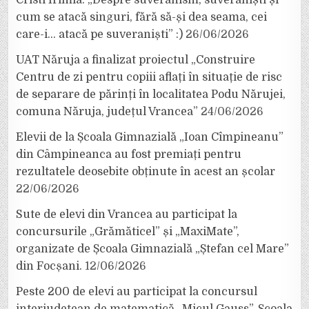
Cristi Irimia: „Despre suveranism, suveraniști și
cum se atacă singuri, fără să-și dea seama, cei
care-i… atacă pe suveraniști” :)
26/06/2026
UAT Năruja a finalizat proiectul „Construire
Centru de zi pentru copiii aflați în situație de risc
de separare de părinți în localitatea Podu Nărujei,
comuna Năruja, județul Vrancea”
24/06/2026
Elevii de la Școala Gimnazială „Ioan Cîmpineanu”
din Câmpineanca au fost premiați pentru
rezultatele deosebite obținute în acest an școlar
22/06/2026
Sute de elevi din Vrancea au participat la
concursurile „Grămăticel” și „MaxiMate”,
organizate de Școala Gimnazială „Ștefan cel Mare”
din Focșani.
12/06/2026
Peste 200 de elevi au participat la concursul