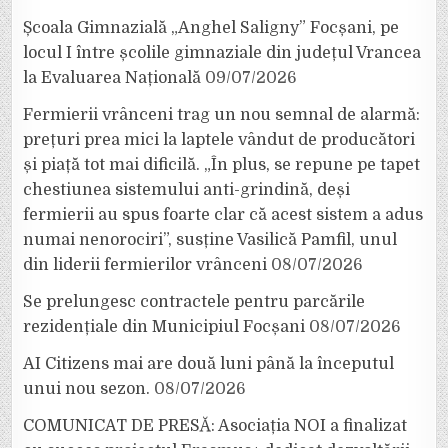
Școala Gimnazială „Anghel Saligny” Focșani, pe
locul I între școlile gimnaziale din județul Vrancea
la Evaluarea Națională
09/07/2026
Fermierii vrânceni trag un nou semnal de alarmă:
prețuri prea mici la laptele vândut de producători
și piață tot mai dificilă. „În plus, se repune pe tapet
chestiunea sistemului anti-grindină, deși
fermierii au spus foarte clar că acest sistem a adus
numai nenorociri”, susține Vasilică Pamfil, unul
din liderii fermierilor vrânceni
08/07/2026
Se prelungesc contractele pentru parcările
rezidențiale din Municipiul Focșani
08/07/2026
AI Citizens mai are două luni până la începutul
unui nou sezon.
08/07/2026
COMUNICAT DE PRESĂ: Asociația NOI a finalizat