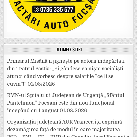
ULTIMELE ȘTIRI
Primarul Misăilă îi jignește pe actorii îndepărtați
din Teatrul Pastia: „Ei gândesc ca niște socialiști
atunci când vorbesc despre salariile ”ce li se
cuvin”!”
01/08/2026
RMN-ul Spitalului Județean de Urgență „Sfântul
Pantelimon” Focșani este din nou funcțional
începând cu 1 august
01/08/2026
Organizația județeană AUR Vrancea își exprimă
dezamăgirea față de modul în care majoritatea