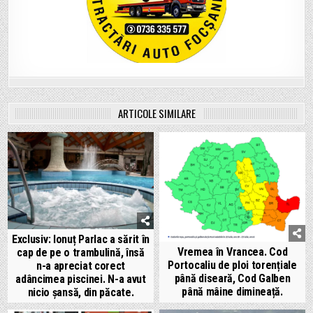
ARTICOLE SIMILARE
Exclusiv: Ionuț Parlac a sărit în
Vremea în Vrancea. Cod
cap de pe o trambulină, însă
Portocaliu de ploi torențiale
n-a apreciat corect
până diseară, Cod Galben
adâncimea piscinei. N-a avut
până mâine dimineață.
nicio șansă, din păcate.