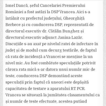
DANCĂ,
ȘEFUL
Ionel Dancă, șeful Cancelariei Premierului
CANCELARIEI
PREMIERULUI
României a fost astăzi la DSP Vrancea. Aici s-a
ROMÂNIEI,
A
întâlnit cu prefectul județului, Gheorghiță
FOST
ASTĂZI
Berbece și cu conducerea DSP, reprezentată de
LA
DSP
VRANCEA
directorul executiv dr. Cătălin Bunghez și
directorul executiv adjunct Janina Lazăr.
Discuțiile s-au axat pe nivelul ratei de infectare în
județ și de modul cum decurg testările, de faptul
că rata de incidență a Vrancei se menține la un
nivel mic. Au fost combătute speculațiile potrivit
cărora rata mică s-ar datora unui număr mic de
teste, conducerea DSP demontând aceste
speculații prin faptul că uneori este depășită
capacitatea de testare a aparatului RT PCR.
Vrancea se situează la jumătatea clasamentului ca
și număr de teste efectuate, acestea putând