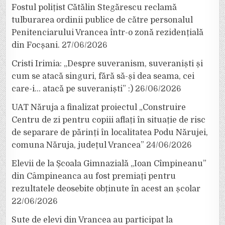
Fostul polițist Cătălin Stegărescu reclamă
tulburarea ordinii publice de către personalul
Penitenciarului Vrancea într-o zonă rezidențială
din Focșani.
27/06/2026
Cristi Irimia: „Despre suveranism, suveraniști și
cum se atacă singuri, fără să-și dea seama, cei
care-i… atacă pe suveraniști” :)
26/06/2026
UAT Năruja a finalizat proiectul „Construire
Centru de zi pentru copiii aflați în situație de risc
de separare de părinți în localitatea Podu Nărujei,
comuna Năruja, județul Vrancea”
24/06/2026
Elevii de la Școala Gimnazială „Ioan Cîmpineanu”
din Câmpineanca au fost premiați pentru
rezultatele deosebite obținute în acest an școlar
22/06/2026
Sute de elevi din Vrancea au participat la