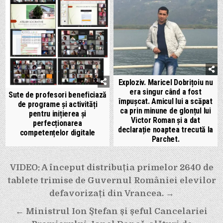
Exploziv. Maricel Dobrițoiu nu
era singur când a fost
Sute de profesori beneficiază
împușcat. Amicul lui a scăpat
de programe și activități
ca prin minune de glonțul lui
pentru inițierea și
Victor Roman și a dat
perfecționarea
declarație noaptea trecută la
competențelor digitale
Parchet.
Navigare
VIDEO: A început distribuția primelor 2640 de
în
tablete trimise de Guvernul României elevilor
articole
defavorizați din Vrancea. →
← Ministrul Ion Ștefan și șeful Cancelariei