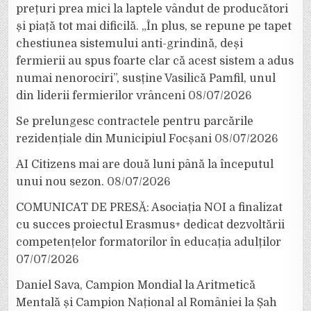
prețuri prea mici la laptele vândut de producători
și piață tot mai dificilă. „În plus, se repune pe tapet
chestiunea sistemului anti-grindină, deși
fermierii au spus foarte clar că acest sistem a adus
numai nenorociri”, susține Vasilică Pamfil, unul
din liderii fermierilor vrânceni
08/07/2026
Se prelungesc contractele pentru parcările
rezidențiale din Municipiul Focșani
08/07/2026
AI Citizens mai are două luni până la începutul
unui nou sezon.
08/07/2026
COMUNICAT DE PRESĂ: Asociația NOI a finalizat
cu succes proiectul Erasmus+ dedicat dezvoltării
competențelor formatorilor în educația adulților
07/07/2026
Daniel Sava, Campion Mondial la Aritmetică
Mentală și Campion Național al României la Șah