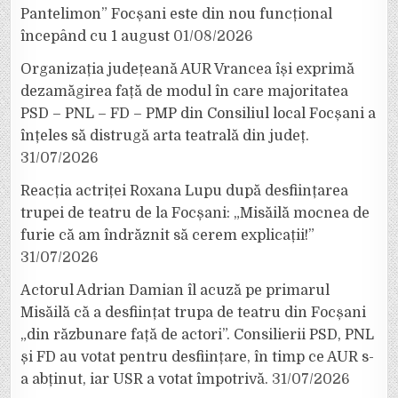
Pantelimon” Focșani este din nou funcțional
începând cu 1 august
01/08/2026
Organizația județeană AUR Vrancea își exprimă
dezamăgirea față de modul în care majoritatea
PSD – PNL – FD – PMP din Consiliul local Focșani a
înțeles să distrugă arta teatrală din județ.
31/07/2026
Reacția actriței Roxana Lupu după desființarea
trupei de teatru de la Focșani: „Misăilă mocnea de
furie că am îndrăznit să cerem explicații!”
31/07/2026
Actorul Adrian Damian îl acuză pe primarul
Misăilă că a desființat trupa de teatru din Focșani
„din răzbunare față de actori”. Consilierii PSD, PNL
și FD au votat pentru desființare, în timp ce AUR s-
a abținut, iar USR a votat împotrivă.
31/07/2026