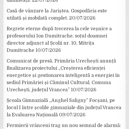
dimineață.
22/07/2026
Casă de vânzare la Jariștea. Gospodăria este
utilată și mobilată complet.
20/07/2026
Regrete eterne după trecerea la cele veșnice a
profesorului Ion Dumitrache, soțul doamnei
director adjunct al Școlii nr. 10, Mitrița
Dumitrache
10/07/2026
Comunicat de presă. Primăria Urechești anunță
finalizarea proiectului „Creșterea eficienței
energetice și gestionarea inteligentă a energiei în
sediul Primăriei și Căminul Cultural, Comuna
Urechești, județul Vrancea”
10/07/2026
Școala Gimnazială „Anghel Saligny” Focșani, pe
locul I între școlile gimnaziale din județul Vrancea
la Evaluarea Națională
09/07/2026
Fermierii vrânceni trag un nou semnal de alarmă: