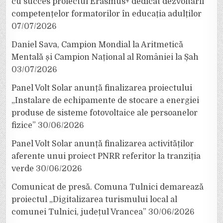
cu succes proiectul Erasmus+ dedicat dezvoltării
competențelor formatorilor în educația adulților
07/07/2026
Daniel Sava, Campion Mondial la Aritmetică
Mentală și Campion Național al României la Șah
03/07/2026
Panel Volt Solar anunță finalizarea proiectului
„Instalare de echipamente de stocare a energiei
produse de sisteme fotovoltaice ale persoanelor
fizice”
30/06/2026
Panel Volt Solar anunță finalizarea activităților
aferente unui proiect PNRR referitor la tranziția
verde
30/06/2026
Comunicat de presă. Comuna Tulnici demarează
proiectul „Digitalizarea turismului local al
comunei Tulnici, județul Vrancea”
30/06/2026