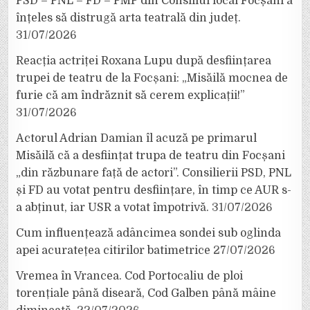
PSD – PNL – FD – PMP din Consiliul local Focșani a
înțeles să distrugă arta teatrală din județ.
31/07/2026
Reacția actriței Roxana Lupu după desființarea
trupei de teatru de la Focșani: „Misăilă mocnea de
furie că am îndrăznit să cerem explicații!”
31/07/2026
Actorul Adrian Damian îl acuză pe primarul
Misăilă că a desființat trupa de teatru din Focșani
„din răzbunare față de actori”. Consilierii PSD, PNL
și FD au votat pentru desființare, în timp ce AUR s-
a abținut, iar USR a votat împotrivă.
31/07/2026
Cum influențează adâncimea sondei sub oglinda
apei acuratețea citirilor batimetrice
27/07/2026
Vremea în Vrancea. Cod Portocaliu de ploi
torențiale până diseară, Cod Galben până mâine