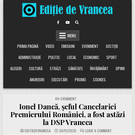
Skip
to
content
MENU
PRIMA PAGINĂ
VIDEO
EMISIUNI
EVENIMENT
JUSTIȚIE
ADMINISTRAȚIE
POLITIC
LOCAL
ECONOMIC
SPORT
ALEGERI
CULTURĂ
STRĂZI
SĂNĂTATE
ÎNVĂȚĂMÂNT
OPINII
ANUNȚURI
EXECUTĂRI
PROMO
COOKIES
POSTED
EVENIMENT
IN
Ionel Dancă, șeful Cancelariei
Premierului României, a fost astăzi
la DSP Vrancea
ON
EDITIEDEVRANCEA
30/11/2020
LEAVE A COMMENT
IONEL