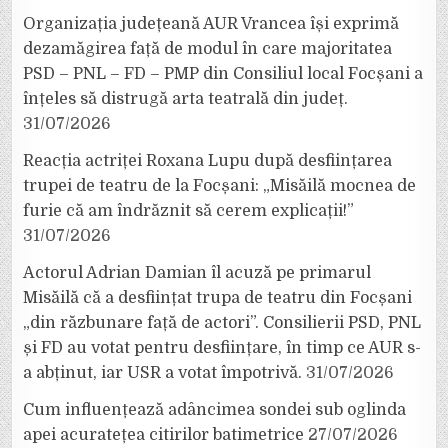
Organizația județeană AUR Vrancea își exprimă
dezamăgirea față de modul în care majoritatea
PSD – PNL – FD – PMP din Consiliul local Focșani a
înțeles să distrugă arta teatrală din județ.
31/07/2026
Reacția actriței Roxana Lupu după desființarea
trupei de teatru de la Focșani: „Misăilă mocnea de
furie că am îndrăznit să cerem explicații!”
31/07/2026
Actorul Adrian Damian îl acuză pe primarul
Misăilă că a desființat trupa de teatru din Focșani
„din răzbunare față de actori”. Consilierii PSD, PNL
și FD au votat pentru desființare, în timp ce AUR s-
a abținut, iar USR a votat împotrivă.
31/07/2026
Cum influențează adâncimea sondei sub oglinda
apei acuratețea citirilor batimetrice
27/07/2026