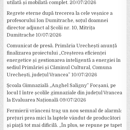
utilată și mobilată complet.
20/07/2026
Regrete eterne după trecerea la cele veșnice a
profesorului Ion Dumitrache, soțul doamnei
director adjunct al Școlii nr. 10, Mitrița
Dumitrache
10/07/2026
Comunicat de presă. Primăria Urechești anunță
finalizarea proiectului „Creșterea eficienței
energetice și gestionarea inteligentă a energiei în
sediul Primăriei și Căminul Cultural, Comuna
Urechești, județul Vrancea”
10/07/2026
Școala Gimnazială „Anghel Saligny” Focșani, pe
locul I între școlile gimnaziale din județul Vrancea
la Evaluarea Națională
09/07/2026
Fermierii vrânceni trag un nou semnal de alarmă:
prețuri prea mici la laptele vândut de producători
și piață tot mai dificilă. „În plus, se repune pe tapet