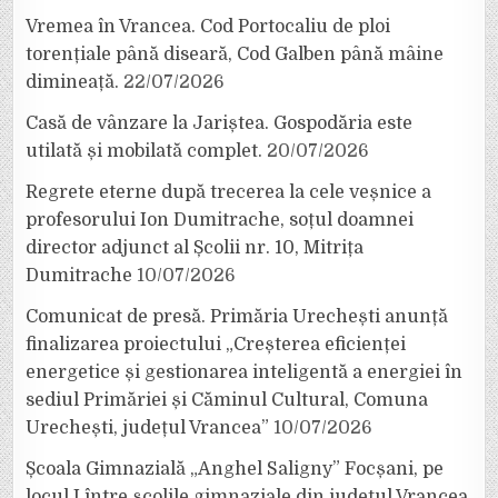
Vremea în Vrancea. Cod Portocaliu de ploi
torențiale până diseară, Cod Galben până mâine
dimineață.
22/07/2026
Casă de vânzare la Jariștea. Gospodăria este
utilată și mobilată complet.
20/07/2026
Regrete eterne după trecerea la cele veșnice a
profesorului Ion Dumitrache, soțul doamnei
director adjunct al Școlii nr. 10, Mitrița
Dumitrache
10/07/2026
Comunicat de presă. Primăria Urechești anunță
finalizarea proiectului „Creșterea eficienței
energetice și gestionarea inteligentă a energiei în
sediul Primăriei și Căminul Cultural, Comuna
Urechești, județul Vrancea”
10/07/2026
Școala Gimnazială „Anghel Saligny” Focșani, pe
locul I între școlile gimnaziale din județul Vrancea