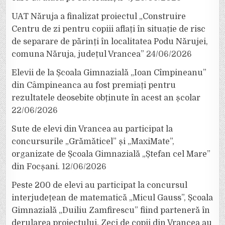
UAT Năruja a finalizat proiectul „Construire
Centru de zi pentru copiii aflați în situație de risc
de separare de părinți în localitatea Podu Nărujei,
comuna Năruja, județul Vrancea”
24/06/2026
Elevii de la Școala Gimnazială „Ioan Cîmpineanu”
din Câmpineanca au fost premiați pentru
rezultatele deosebite obținute în acest an școlar
22/06/2026
Sute de elevi din Vrancea au participat la
concursurile „Grămăticel” și „MaxiMate”,
organizate de Școala Gimnazială „Ștefan cel Mare”
din Focșani.
12/06/2026
Peste 200 de elevi au participat la concursul
interjudețean de matematică „Micul Gauss”, Școala
Gimnazială „Duiliu Zamfirescu” fiind parteneră în
derularea proiectului. Zeci de copii din Vrancea au