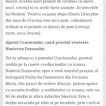
tinerii. Acestia sunt primiti de crestini cu mere,
nuci, covrigi si cu acele turte numite „Scutecelele
lui Hristos”. Pentru ca pana dupa Sfanta Liturghie
din ziua de Craciun este inca post, colindatorii
trebuie si ei primiti cu daruri de post (covrigi,
turte, nuci, fructe).
Ajunul Craciunului, cand preotul vesteste
Nasterea Domnului
Tot in ultima zi a postului Craciunului, preotul
umbla pe la casele credinciosilor cu icoana
Nasterii Domnului, spre a vesti maritul praznic al
Intruparii Fiului lui Dumnezeu din Fecioara
Maria. Din punct de vedere liturgic, putem spune
ca aceasta traditie, a umblatului cu icoana, este un
fel de slujba in afara zidurilor bisericii. Este o
slujba savarsita pe ulite si pe stradute, prin curti si