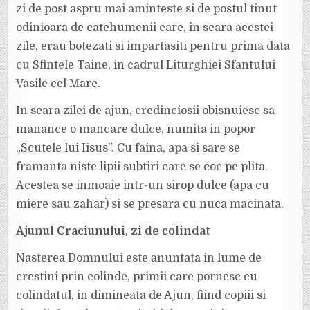
zi de post aspru mai aminteste si de postul tinut
odinioara de catehumenii care, in seara acestei
zile, erau botezati si impartasiti pentru prima data
cu Sfintele Taine, in cadrul Liturghiei Sfantului
Vasile cel Mare.
In seara zilei de ajun, credinciosii obisnuiesc sa
manance o mancare dulce, numita in popor
„Scutele lui Iisus”. Cu faina, apa si sare se
framanta niste lipii subtiri care se coc pe plita.
Acestea se inmoaie intr-un sirop dulce (apa cu
miere sau zahar) si se presara cu nuca macinata.
Ajunul Craciunului, zi de colindat
Nasterea Domnului este anuntata in lume de
crestini prin colinde, primii care pornesc cu
colindatul, in dimineata de Ajun, fiind copiii si