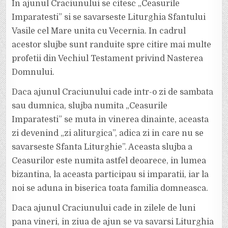
In ajunul Craciunului se citesc „Ceasurile
Imparatesti” si se savarseste Liturghia Sfantului
Vasile cel Mare unita cu Vecernia. In cadrul
acestor slujbe sunt randuite spre citire mai multe
profetii din Vechiul Testament privind Nasterea
Domnului.
Daca ajunul Craciunului cade intr-o zi de sambata
sau dumnica, slujba numita „Ceasurile
Imparatesti” se muta in vinerea dinainte, aceasta
zi devenind „zi aliturgica”, adica zi in care nu se
savarseste Sfanta Liturghie”. Aceasta slujba a
Ceasurilor este numita astfel deoarece, in lumea
bizantina, la aceasta participau si imparatii, iar la
noi se aduna in biserica toata familia domneasca.
Daca ajunul Craciunului cade in zilele de luni
pana vineri, in ziua de ajun se va savarsi Liturghia