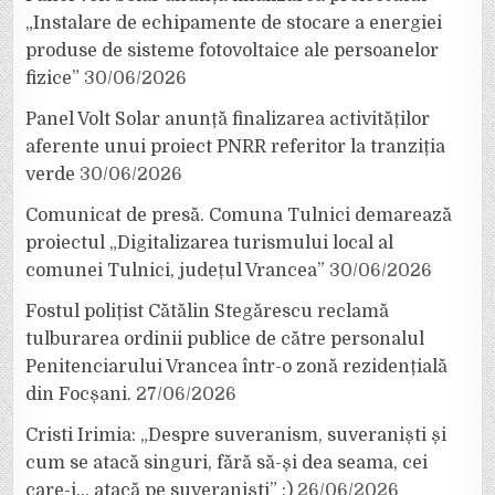
„Instalare de echipamente de stocare a energiei
produse de sisteme fotovoltaice ale persoanelor
fizice”
30/06/2026
Panel Volt Solar anunță finalizarea activităților
aferente unui proiect PNRR referitor la tranziția
verde
30/06/2026
Comunicat de presă. Comuna Tulnici demarează
proiectul „Digitalizarea turismului local al
comunei Tulnici, județul Vrancea”
30/06/2026
Fostul polițist Cătălin Stegărescu reclamă
tulburarea ordinii publice de către personalul
Penitenciarului Vrancea într-o zonă rezidențială
din Focșani.
27/06/2026
Cristi Irimia: „Despre suveranism, suveraniști și
cum se atacă singuri, fără să-și dea seama, cei
care-i… atacă pe suveraniști” :)
26/06/2026