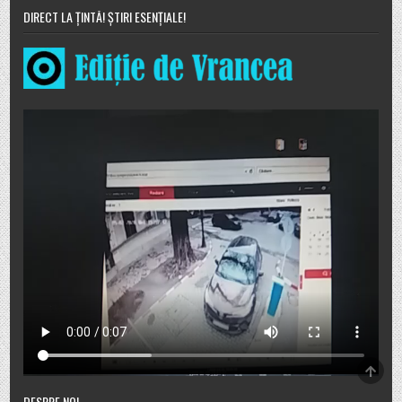
DIRECT LA ȚINTĂ! ȘTIRI ESENȚIALE!
SCRO
TO
TOP
DESPRE NOI