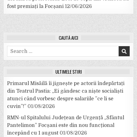
fost premiați la Focșani
12/06/2026
CAUTĂ AICI
Search
for:
ULTIMELE ȘTIRI
Primarul Misăilă îi jignește pe actorii îndepărtați
din Teatrul Pastia: „Ei gândesc ca niște socialiști
atunci când vorbesc despre salariile ”ce li se
cuvin”!”
01/08/2026
RMN-ul Spitalului Județean de Urgență „Sfântul
Pantelimon” Focșani este din nou funcțional
începând cu 1 august
01/08/2026