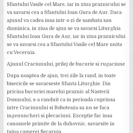
Sfantului Vasile cel Mare, iar in ziua praznicului se
va savarsi cea a Sfantului Ioan Gura de Aur. Daca
ajunul va cadea insa intr-o zi de sambata sau
duminica, in ziua de ajun se va savarsi Liturghia
Sfantului Ioan Gura de Aur, iar in ziua praznicului
se va savarsi cea a Sfantului Vasile cel Mare unita
cu Vecernia.
Ajunul Craciunului, prilej de bucurie si rugaciune
Dupa noaptea de ajun, trei zile la rand, in toate
bisericile se savarseste Sfanta Liturghie. Din
pricina bucuriei marelui praznic al Nasterii
Domnului, s-a randuit ca in perioada cuprinsa
intre Craciunului si Boboteaza sa nu se faca
ingenuncheri si plecaciuni. Exceptie fac insa
canoanele primite de la duhovnic, savarsite in
taina camerei fiecaruia.