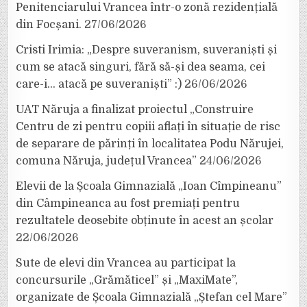
Penitenciarului Vrancea într-o zonă rezidențială
din Focșani.
27/06/2026
Cristi Irimia: „Despre suveranism, suveraniști și
cum se atacă singuri, fără să-și dea seama, cei
care-i… atacă pe suveraniști” :)
26/06/2026
UAT Năruja a finalizat proiectul „Construire
Centru de zi pentru copiii aflați în situație de risc
de separare de părinți în localitatea Podu Nărujei,
comuna Năruja, județul Vrancea”
24/06/2026
Elevii de la Școala Gimnazială „Ioan Cîmpineanu”
din Câmpineanca au fost premiați pentru
rezultatele deosebite obținute în acest an școlar
22/06/2026
Sute de elevi din Vrancea au participat la
concursurile „Grămăticel” și „MaxiMate”,
organizate de Școala Gimnazială „Ștefan cel Mare”