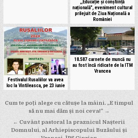
,,Educație și conștiință
națională”, eveniment cultural
prilejuit de Ziua Națională a
României
18.587 carnete de muncă nu
au fost încă ridicate de la ITM
Vrancea
Festivalul Rusaliilor va avea
loc la Vintileasca, pe 23 iunie
Navigare
Cum te poți alege cu cătușe la mâini. „E timpul
în
să nu mai dăm și noi ceva!” →
articole
← Cuvânt pastoral la praznicul Nașterii
Domnului, al Arhiepiscopului Buzăului și