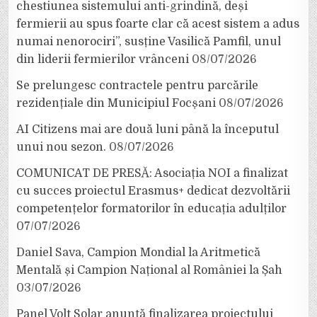
chestiunea sistemului anti-grindină, deși
fermierii au spus foarte clar că acest sistem a adus
numai nenorociri”, susține Vasilică Pamfil, unul
din liderii fermierilor vrânceni
08/07/2026
Se prelungesc contractele pentru parcările
rezidențiale din Municipiul Focșani
08/07/2026
AI Citizens mai are două luni până la începutul
unui nou sezon.
08/07/2026
COMUNICAT DE PRESĂ: Asociația NOI a finalizat
cu succes proiectul Erasmus+ dedicat dezvoltării
competențelor formatorilor în educația adulților
07/07/2026
Daniel Sava, Campion Mondial la Aritmetică
Mentală și Campion Național al României la Șah
03/07/2026
Panel Volt Solar anunță finalizarea proiectului