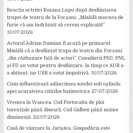
Reacția actriței Roxana Lupu după desființarea
trupei de teatru de la Focșani: „Misăilă mocnea de
furie că am îndrăznit să cerem explicații!”
31/07/2026
Actorul Adrian Damian îl acuză pe primarul
Misăilă că a desființat trupa de teatru din Focșani
„din răzbunare față de actori”. Consilierii PSD, PNL
și FD au votat pentru desființare, în timp ce AUR s-
a abținut, iar USR a votat împotrivă.
31/07/2026
Cum influențează adâncimea sondei sub oglinda
apei acuratețea citirilor batimetrice
27/07/2026
Vremea în Vrancea. Cod Portocaliu de ploi
torențiale până diseară, Cod Galben până mâine
dimineață.
22/07/2026
Casă de vânzare la Jariștea. Gospodăria este