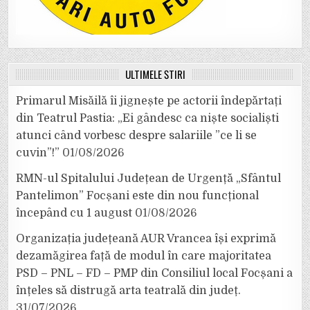
ULTIMELE ȘTIRI
Primarul Misăilă îi jignește pe actorii îndepărtați
din Teatrul Pastia: „Ei gândesc ca niște socialiști
atunci când vorbesc despre salariile ”ce li se
cuvin”!”
01/08/2026
RMN-ul Spitalului Județean de Urgență „Sfântul
Pantelimon” Focșani este din nou funcțional
începând cu 1 august
01/08/2026
Organizația județeană AUR Vrancea își exprimă
dezamăgirea față de modul în care majoritatea
PSD – PNL – FD – PMP din Consiliul local Focșani a
înțeles să distrugă arta teatrală din județ.
31/07/2026