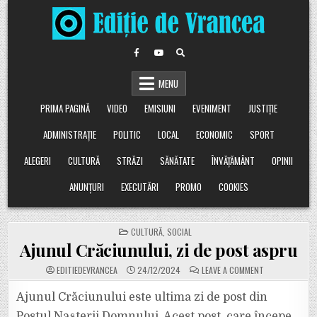
Skip
to
content
MENU
PRIMA PAGINĂ
VIDEO
EMISIUNI
EVENIMENT
JUSTIȚIE
ADMINISTRAȚIE
POLITIC
LOCAL
ECONOMIC
SPORT
ALEGERI
CULTURĂ
STRĂZI
SĂNĂTATE
ÎNVĂȚĂMÂNT
OPINII
ANUNȚURI
EXECUTĂRI
PROMO
COOKIES
POSTED
CULTURĂ
,
SOCIAL
IN
Ajunul Crăciunului, zi de post aspru
ON
EDITIEDEVRANCEA
24/12/2024
LEAVE A COMMENT
AJUNUL
CRĂCIUNULUI,
ZI
Ajunul Crăciunului este ultima zi de post din
DE
POST
Postul Nașterii Domnului. Acest post, care începe