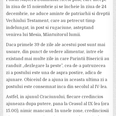
ASPRU
în ziua de 15 noiembrie și se încheie în ziua de 24
decembrie, ne aduce aminte de patriarhii si dreptii
Vechiului Testament, care au petrecut timp
indelungat, in post si rugaciune, asteptand
venirea lui Mesia, Mântuitorul lumii.
Daca primele 39 de zile ale acestui post sunt mai
usoare, din punct de vedere alimentar, intre ele
existand mai multe zile in care Parintii Bisericii au
randuit „dezlegare la peste”, cea de-a patruzecea
zi a postului este una de aspra postire, adica de
ajunare. Obiceiul de a ajuna in aceasta ultima zi a
postului este consemnat inca din secolul al IV-lea.
Astfel, in ajunul Craciunului, fiecare credincios
ajuneaza dupa putere, pana la Ceasul al IX-lea (ora
15.00), nimic mancand. In unele zone, credinciosii