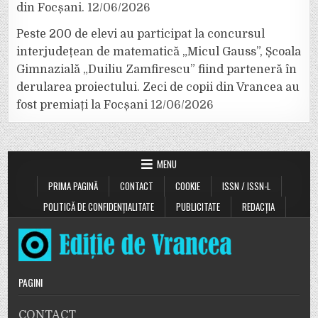
din Focșani.
12/06/2026
Peste 200 de elevi au participat la concursul
interjudețean de matematică „Micul Gauss”, Școala
Gimnazială „Duiliu Zamfirescu” fiind parteneră în
derularea proiectului. Zeci de copii din Vrancea au
fost premiați la Focșani
12/06/2026
MENU
PRIMA PAGINĂ
CONTACT
COOKIE
ISSN / ISSN-L
POLITICĂ DE CONFIDENȚIALITATE
PUBLICITATE
REDACȚIA
PAGINI
CONTACT