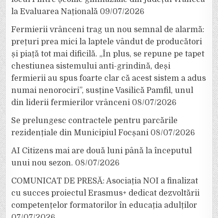
la Evaluarea Națională
09/07/2026
Fermierii vrânceni trag un nou semnal de alarmă:
prețuri prea mici la laptele vândut de producători
și piață tot mai dificilă. „În plus, se repune pe tapet
chestiunea sistemului anti-grindină, deși
fermierii au spus foarte clar că acest sistem a adus
numai nenorociri”, susține Vasilică Pamfil, unul
din liderii fermierilor vrânceni
08/07/2026
Se prelungesc contractele pentru parcările
rezidențiale din Municipiul Focșani
08/07/2026
AI Citizens mai are două luni până la începutul
unui nou sezon.
08/07/2026
COMUNICAT DE PRESĂ: Asociația NOI a finalizat
cu succes proiectul Erasmus+ dedicat dezvoltării
competențelor formatorilor în educația adulților
07/07/2026