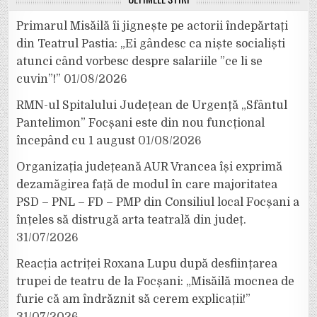
Primarul Misăilă îi jignește pe actorii îndepărtați
din Teatrul Pastia: „Ei gândesc ca niște socialiști
atunci când vorbesc despre salariile ”ce li se
cuvin”!”
01/08/2026
RMN-ul Spitalului Județean de Urgență „Sfântul
Pantelimon” Focșani este din nou funcțional
începând cu 1 august
01/08/2026
Organizația județeană AUR Vrancea își exprimă
dezamăgirea față de modul în care majoritatea
PSD – PNL – FD – PMP din Consiliul local Focșani a
înțeles să distrugă arta teatrală din județ.
31/07/2026
Reacția actriței Roxana Lupu după desființarea
trupei de teatru de la Focșani: „Misăilă mocnea de
furie că am îndrăznit să cerem explicații!”