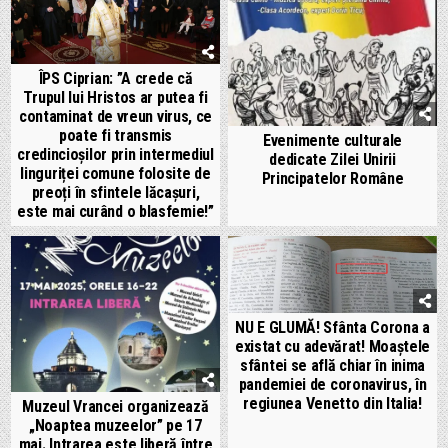
ÎPS Ciprian: ”A crede că
Trupul lui Hristos ar putea fi
contaminat de vreun virus, ce
poate fi transmis
Evenimente culturale
credincioșilor prin intermediul
dedicate Zilei Unirii
linguriței comune folosite de
Principatelor Române
preoți în sfintele lăcașuri,
este mai curând o blasfemie!”
NU E GLUMĂ! Sfânta Corona a
existat cu adevărat! Moaștele
sfântei se află chiar în inima
pandemiei de coronavirus, în
regiunea Venetto din Italia!
Muzeul Vrancei organizează
„Noaptea muzeelor” pe 17
mai. Intrarea este liberă între