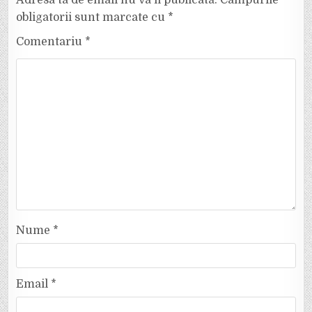
Adresa ta de email nu va fi publicată.
Câmpurile
obligatorii sunt marcate cu
*
Comentariu
*
Nume
*
Email
*