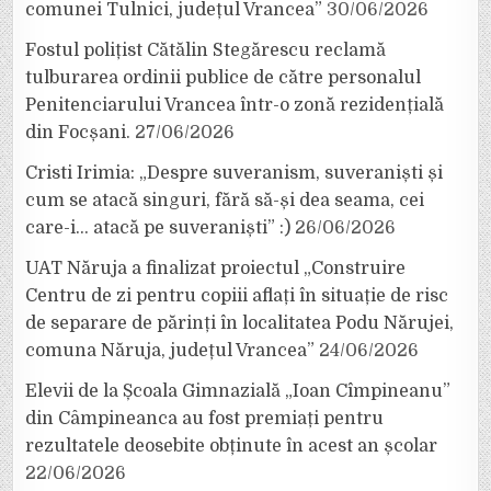
comunei Tulnici, județul Vrancea”
30/06/2026
Fostul polițist Cătălin Stegărescu reclamă
tulburarea ordinii publice de către personalul
Penitenciarului Vrancea într-o zonă rezidențială
din Focșani.
27/06/2026
Cristi Irimia: „Despre suveranism, suveraniști și
cum se atacă singuri, fără să-și dea seama, cei
care-i… atacă pe suveraniști” :)
26/06/2026
UAT Năruja a finalizat proiectul „Construire
Centru de zi pentru copiii aflați în situație de risc
de separare de părinți în localitatea Podu Nărujei,
comuna Năruja, județul Vrancea”
24/06/2026
Elevii de la Școala Gimnazială „Ioan Cîmpineanu”
din Câmpineanca au fost premiați pentru
rezultatele deosebite obținute în acest an școlar
22/06/2026