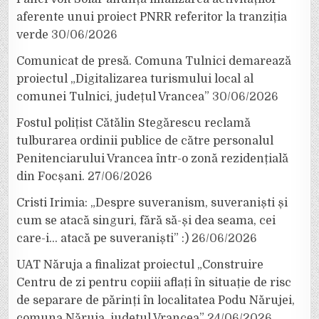
aferente unui proiect PNRR referitor la tranziția
verde
30/06/2026
Comunicat de presă. Comuna Tulnici demarează
proiectul „Digitalizarea turismului local al
comunei Tulnici, județul Vrancea”
30/06/2026
Fostul polițist Cătălin Stegărescu reclamă
tulburarea ordinii publice de către personalul
Penitenciarului Vrancea într-o zonă rezidențială
din Focșani.
27/06/2026
Cristi Irimia: „Despre suveranism, suveraniști și
cum se atacă singuri, fără să-și dea seama, cei
care-i… atacă pe suveraniști” :)
26/06/2026
UAT Năruja a finalizat proiectul „Construire
Centru de zi pentru copiii aflați în situație de risc
de separare de părinți în localitatea Podu Nărujei,
comuna Năruja, județul Vrancea”
24/06/2026