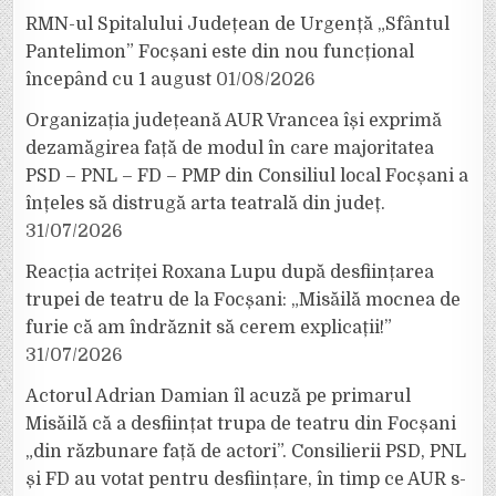
RMN-ul Spitalului Județean de Urgență „Sfântul
Pantelimon” Focșani este din nou funcțional
începând cu 1 august
01/08/2026
Organizația județeană AUR Vrancea își exprimă
dezamăgirea față de modul în care majoritatea
PSD – PNL – FD – PMP din Consiliul local Focșani a
înțeles să distrugă arta teatrală din județ.
31/07/2026
Reacția actriței Roxana Lupu după desființarea
trupei de teatru de la Focșani: „Misăilă mocnea de
furie că am îndrăznit să cerem explicații!”
31/07/2026
Actorul Adrian Damian îl acuză pe primarul
Misăilă că a desființat trupa de teatru din Focșani
„din răzbunare față de actori”. Consilierii PSD, PNL
și FD au votat pentru desființare, în timp ce AUR s-