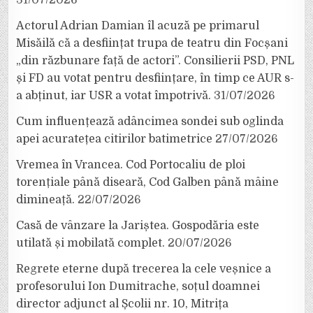
31/07/2026
Actorul Adrian Damian îl acuză pe primarul
Misăilă că a desființat trupa de teatru din Focșani
„din răzbunare față de actori”. Consilierii PSD, PNL
și FD au votat pentru desființare, în timp ce AUR s-
a abținut, iar USR a votat împotrivă.
31/07/2026
Cum influențează adâncimea sondei sub oglinda
apei acuratețea citirilor batimetrice
27/07/2026
Vremea în Vrancea. Cod Portocaliu de ploi
torențiale până diseară, Cod Galben până mâine
dimineață.
22/07/2026
Casă de vânzare la Jariștea. Gospodăria este
utilată și mobilată complet.
20/07/2026
Regrete eterne după trecerea la cele veșnice a
profesorului Ion Dumitrache, soțul doamnei
director adjunct al Școlii nr. 10, Mitrița