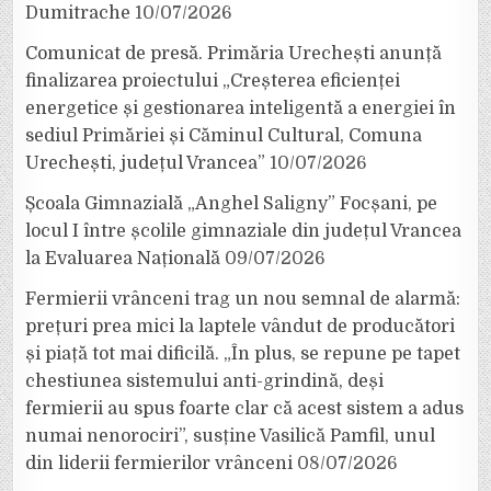
Dumitrache
10/07/2026
Comunicat de presă. Primăria Urechești anunță
finalizarea proiectului „Creșterea eficienței
energetice și gestionarea inteligentă a energiei în
sediul Primăriei și Căminul Cultural, Comuna
Urechești, județul Vrancea”
10/07/2026
Școala Gimnazială „Anghel Saligny” Focșani, pe
locul I între școlile gimnaziale din județul Vrancea
la Evaluarea Națională
09/07/2026
Fermierii vrânceni trag un nou semnal de alarmă:
prețuri prea mici la laptele vândut de producători
și piață tot mai dificilă. „În plus, se repune pe tapet
chestiunea sistemului anti-grindină, deși
fermierii au spus foarte clar că acest sistem a adus
numai nenorociri”, susține Vasilică Pamfil, unul
din liderii fermierilor vrânceni
08/07/2026