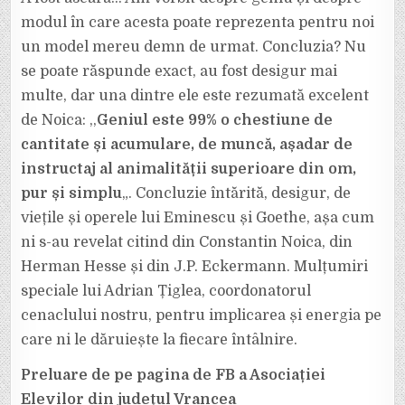
JUDEȚUL
VRANCEA,
modul în care acesta poate reprezenta pentru noi
LA
O
un model mereu demn de urmat. Concluzia? Nu
NOUĂ
ACȚIUNE
se poate răspunde exact, au fost desigur mai
multe, dar una dintre ele este rezumată excelent
de Noica: ,,
Geniul este 99% o chestiune de
cantitate și acumulare, de muncă, așadar de
instructaj al animalității superioare din om,
pur și simplu
„. Concluzie întărită, desigur, de
viețile și operele lui Eminescu și Goethe, așa cum
ni s-au revelat citind din Constantin Noica, din
Herman Hesse și din J.P. Eckermann. Mulțumiri
speciale lui Adrian Țiglea, coordonatorul
cenaclului nostru, pentru implicarea și energia pe
care ni le dăruiește la fiecare întâlnire.
Preluare de pe pagina de FB a Asociației
Elevilor din județul Vrancea