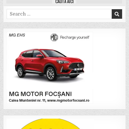
CAUTĂ AICI
Search
for: