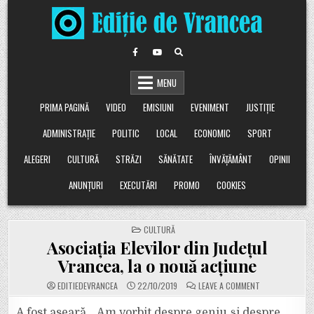
Skip
to
content
MENU
PRIMA PAGINĂ
VIDEO
EMISIUNI
EVENIMENT
JUSTIȚIE
ADMINISTRAȚIE
POLITIC
LOCAL
ECONOMIC
SPORT
ALEGERI
CULTURĂ
STRĂZI
SĂNĂTATE
ÎNVĂȚĂMÂNT
OPINII
ANUNȚURI
EXECUTĂRI
PROMO
COOKIES
POSTED
CULTURĂ
IN
Asociația Elevilor din Județul
Vrancea, la o nouă acțiune
ON
EDITIEDEVRANCEA
22/10/2019
LEAVE A COMMENT
ASOCIAȚIA
ELEVILOR
DIN
A fost aseară… Am vorbit despre geniu și despre