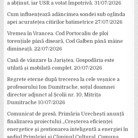
a abținut, iar USR a votat împotrivă.
31/07/2026
Cum influențează adâncimea sondei sub oglinda
apei acuratețea citirilor batimetrice
27/07/2026
Vremea în Vrancea. Cod Portocaliu de ploi
torențiale până diseară, Cod Galben până mâine
dimineață.
22/07/2026
Casă de vânzare la Jariștea. Gospodăria este
utilată și mobilată complet.
20/07/2026
Regrete eterne după trecerea la cele veșnice a
profesorului Ion Dumitrache, soțul doamnei
director adjunct al Școlii nr. 10, Mitrița
Dumitrache
10/07/2026
Comunicat de presă. Primăria Urechești anunță
finalizarea proiectului „Creșterea eficienței
energetice și gestionarea inteligentă a energiei în
sediul Primăriei și Căminul Cultural, Comuna