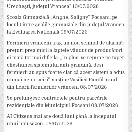
Urechești, județul Vrancea”
10/07/2026
Școala Gimnazială „Anghel Saligny” Focșani, pe
locul I între școlile gimnaziale din județul Vrancea
la Evaluarea Națională
09/07/2026
Fermierii vrânceni trag un nou semnal de alarmă:
prețuri prea mici la laptele vândut de producători
și piață tot mai dificilă. „În plus, se repune pe tapet
chestiunea sistemului anti-grindină, deși
fermierii au spus foarte clar că acest sistem a adus
numai nenorociri”, susține Vasilică Pamfil, unul
din liderii fermierilor vrânceni
08/07/2026
Se prelungesc contractele pentru parcările
rezidențiale din Municipiul Focșani
08/07/2026
AI Citizens mai are două luni până la începutul
unui nou sezon.
08/07/2026