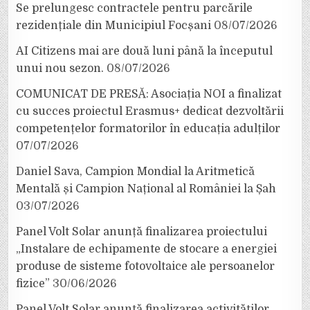
Se prelungesc contractele pentru parcările
rezidențiale din Municipiul Focșani
08/07/2026
AI Citizens mai are două luni până la începutul
unui nou sezon.
08/07/2026
COMUNICAT DE PRESĂ: Asociația NOI a finalizat
cu succes proiectul Erasmus+ dedicat dezvoltării
competențelor formatorilor în educația adulților
07/07/2026
Daniel Sava, Campion Mondial la Aritmetică
Mentală și Campion Național al României la Șah
03/07/2026
Panel Volt Solar anunță finalizarea proiectului
„Instalare de echipamente de stocare a energiei
produse de sisteme fotovoltaice ale persoanelor
fizice”
30/06/2026
Panel Volt Solar anunță finalizarea activităților