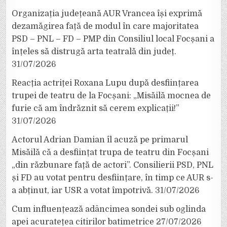
Organizația județeană AUR Vrancea își exprimă
dezamăgirea față de modul în care majoritatea
PSD – PNL – FD – PMP din Consiliul local Focșani a
înțeles să distrugă arta teatrală din județ.
31/07/2026
Reacția actriței Roxana Lupu după desființarea
trupei de teatru de la Focșani: „Misăilă mocnea de
furie că am îndrăznit să cerem explicații!”
31/07/2026
Actorul Adrian Damian îl acuză pe primarul
Misăilă că a desființat trupa de teatru din Focșani
„din răzbunare față de actori”. Consilierii PSD, PNL
și FD au votat pentru desființare, în timp ce AUR s-
a abținut, iar USR a votat împotrivă.
31/07/2026
Cum influențează adâncimea sondei sub oglinda
apei acuratețea citirilor batimetrice
27/07/2026