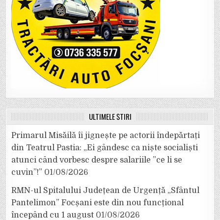
ULTIMELE ȘTIRI
Primarul Misăilă îi jignește pe actorii îndepărtați
din Teatrul Pastia: „Ei gândesc ca niște socialiști
atunci când vorbesc despre salariile ”ce li se
cuvin”!”
01/08/2026
RMN-ul Spitalului Județean de Urgență „Sfântul
Pantelimon” Focșani este din nou funcțional
începând cu 1 august
01/08/2026