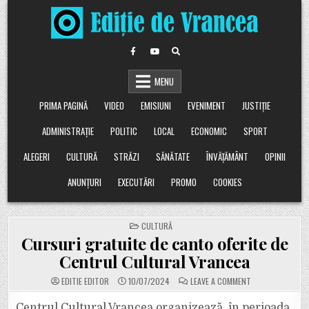
Skip
to
content
MENU
PRIMA PAGINĂ
VIDEO
EMISIUNI
EVENIMENT
JUSTIȚIE
ADMINISTRAȚIE
POLITIC
LOCAL
ECONOMIC
SPORT
ALEGERI
CULTURĂ
STRĂZI
SĂNĂTATE
ÎNVĂȚĂMÂNT
OPINII
ANUNȚURI
EXECUTĂRI
PROMO
COOKIES
POSTED
CULTURĂ
IN
Cursuri gratuite de canto oferite de
Centrul Cultural Vrancea
ON
EDITIE EDITOR
10/07/2024
LEAVE A COMMENT
CURSURI
GRATUITE
DE
Centrul Cultural Vrancea organizează, în perioada