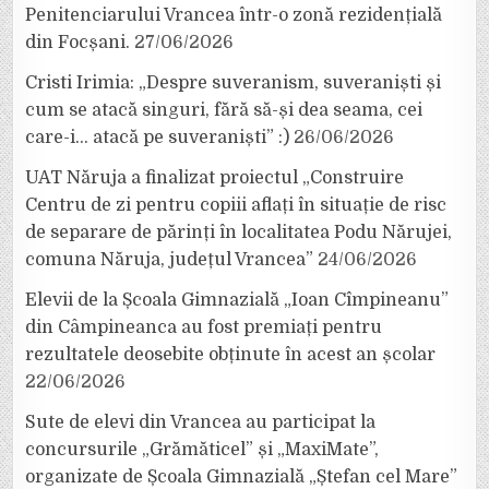
Penitenciarului Vrancea într-o zonă rezidențială
din Focșani.
27/06/2026
Cristi Irimia: „Despre suveranism, suveraniști și
cum se atacă singuri, fără să-și dea seama, cei
care-i… atacă pe suveraniști” :)
26/06/2026
UAT Năruja a finalizat proiectul „Construire
Centru de zi pentru copiii aflați în situație de risc
de separare de părinți în localitatea Podu Nărujei,
comuna Năruja, județul Vrancea”
24/06/2026
Elevii de la Școala Gimnazială „Ioan Cîmpineanu”
din Câmpineanca au fost premiați pentru
rezultatele deosebite obținute în acest an școlar
22/06/2026
Sute de elevi din Vrancea au participat la
concursurile „Grămăticel” și „MaxiMate”,
organizate de Școala Gimnazială „Ștefan cel Mare”