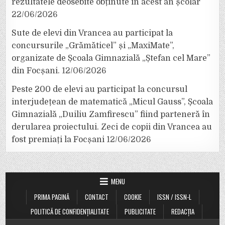
rezultatele deosebite obținute în acest an școlar
22/06/2026
Sute de elevi din Vrancea au participat la
concursurile „Grămăticel” și „MaxiMate”,
organizate de Școala Gimnazială „Ștefan cel Mare”
din Focșani.
12/06/2026
Peste 200 de elevi au participat la concursul
interjudețean de matematică „Micul Gauss”, Școala
Gimnazială „Duiliu Zamfirescu” fiind parteneră în
derularea proiectului. Zeci de copii din Vrancea au
fost premiați la Focșani
12/06/2026
MENU
PRIMA PAGINĂ
CONTACT
COOKIE
ISSN / ISSN-L
POLITICĂ DE CONFIDENȚIALITATE
PUBLICITATE
REDACȚIA