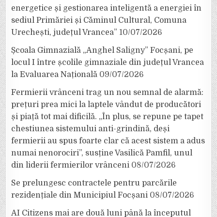
energetice și gestionarea inteligentă a energiei în
sediul Primăriei și Căminul Cultural, Comuna
Urechești, județul Vrancea”
10/07/2026
Școala Gimnazială „Anghel Saligny” Focșani, pe
locul I între școlile gimnaziale din județul Vrancea
la Evaluarea Națională
09/07/2026
Fermierii vrânceni trag un nou semnal de alarmă:
prețuri prea mici la laptele vândut de producători
și piață tot mai dificilă. „În plus, se repune pe tapet
chestiunea sistemului anti-grindină, deși
fermierii au spus foarte clar că acest sistem a adus
numai nenorociri”, susține Vasilică Pamfil, unul
din liderii fermierilor vrânceni
08/07/2026
Se prelungesc contractele pentru parcările
rezidențiale din Municipiul Focșani
08/07/2026
AI Citizens mai are două luni până la începutul