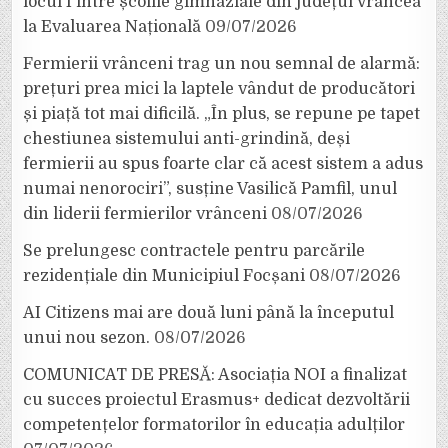
locul I între școlile gimnaziale din județul Vrancea
la Evaluarea Națională
09/07/2026
Fermierii vrânceni trag un nou semnal de alarmă:
prețuri prea mici la laptele vândut de producători
și piață tot mai dificilă. „În plus, se repune pe tapet
chestiunea sistemului anti-grindină, deși
fermierii au spus foarte clar că acest sistem a adus
numai nenorociri”, susține Vasilică Pamfil, unul
din liderii fermierilor vrânceni
08/07/2026
Se prelungesc contractele pentru parcările
rezidențiale din Municipiul Focșani
08/07/2026
AI Citizens mai are două luni până la începutul
unui nou sezon.
08/07/2026
COMUNICAT DE PRESĂ: Asociația NOI a finalizat
cu succes proiectul Erasmus+ dedicat dezvoltării
competențelor formatorilor în educația adulților