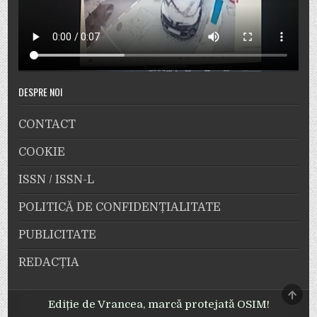
DESPRE NOI
CONTACT
COOKIE
ISSN / ISSN-L
POLITICĂ DE CONFIDENȚIALITATE
PUBLICITATE
REDACȚIA
SCRO
TO
Ediție de Vrancea, marcă protejată OSIM!
TOP