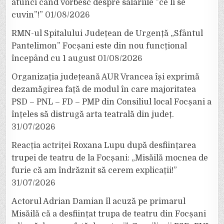
atunci când vorbesc despre salariile ”ce li se
cuvin”!”
01/08/2026
RMN-ul Spitalului Județean de Urgență „Sfântul
Pantelimon” Focșani este din nou funcțional
începând cu 1 august
01/08/2026
Organizația județeană AUR Vrancea își exprimă
dezamăgirea față de modul în care majoritatea
PSD – PNL – FD – PMP din Consiliul local Focșani a
înțeles să distrugă arta teatrală din județ.
31/07/2026
Reacția actriței Roxana Lupu după desființarea
trupei de teatru de la Focșani: „Misăilă mocnea de
furie că am îndrăznit să cerem explicații!”
31/07/2026
Actorul Adrian Damian îl acuză pe primarul
Misăilă că a desființat trupa de teatru din Focșani