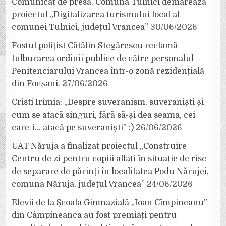
Comunicat de presă. Comuna Tulnici demarează
proiectul „Digitalizarea turismului local al
comunei Tulnici, județul Vrancea”
30/06/2026
Fostul polițist Cătălin Stegărescu reclamă
tulburarea ordinii publice de către personalul
Penitenciarului Vrancea într-o zonă rezidențială
din Focșani.
27/06/2026
Cristi Irimia: „Despre suveranism, suveraniști și
cum se atacă singuri, fără să-și dea seama, cei
care-i… atacă pe suveraniști” :)
26/06/2026
UAT Năruja a finalizat proiectul „Construire
Centru de zi pentru copiii aflați în situație de risc
de separare de părinți în localitatea Podu Nărujei,
comuna Năruja, județul Vrancea”
24/06/2026
Elevii de la Școala Gimnazială „Ioan Cîmpineanu”
din Câmpineanca au fost premiați pentru