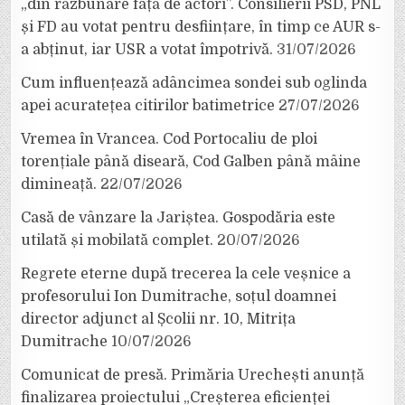
„din răzbunare față de actori”. Consilierii PSD, PNL
și FD au votat pentru desființare, în timp ce AUR s-
a abținut, iar USR a votat împotrivă.
31/07/2026
Cum influențează adâncimea sondei sub oglinda
apei acuratețea citirilor batimetrice
27/07/2026
Vremea în Vrancea. Cod Portocaliu de ploi
torențiale până diseară, Cod Galben până mâine
dimineață.
22/07/2026
Casă de vânzare la Jariștea. Gospodăria este
utilată și mobilată complet.
20/07/2026
Regrete eterne după trecerea la cele veșnice a
profesorului Ion Dumitrache, soțul doamnei
director adjunct al Școlii nr. 10, Mitrița
Dumitrache
10/07/2026
Comunicat de presă. Primăria Urechești anunță
finalizarea proiectului „Creșterea eficienței