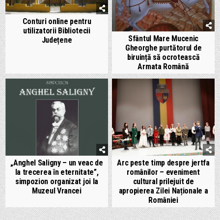
Conturi online pentru
utilizatorii Bibliotecii
Sfântul Mare Mucenic
Județene
Gheorghe purtătorul de
biruință să ocrotească
Armata Română
„Anghel Saligny – un veac de
Arc peste timp despre jertfa
la trecerea în eternitate”,
românilor – eveniment
simpozion organizat joi la
cultural prilejuit de
Muzeul Vrancei
apropierea Zilei Naționale a
României