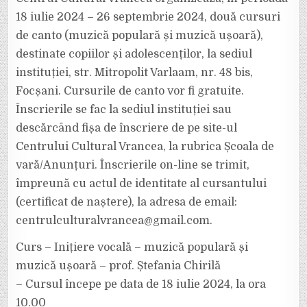
CANTO
OFERITE
18 iulie 2024 – 26 septembrie 2024, două cursuri
DE
CENTRUL
de canto (muzică populară și muzică ușoară),
CULTURAL
VRANCEA
destinate copiilor și adolescenților, la sediul
instituției, str. Mitropolit Varlaam, nr. 48 bis,
Focșani. Cursurile de canto vor fi gratuite.
Înscrierile se fac la sediul instituției sau
descărcând fișa de înscriere de pe site-ul
Centrului Cultural Vrancea, la rubrica Școala de
vară/Anunțuri. Înscrierile on-line se trimit,
împreună cu actul de identitate al cursantului
(certificat de naștere), la adresa de email:
centrulculturalvrancea@gmail.com.
Curs – Inițiere vocală – muzică populară și
muzică ușoară – prof. Ștefania Chirilă
– Cursul începe pe data de 18 iulie 2024, la ora
10.00