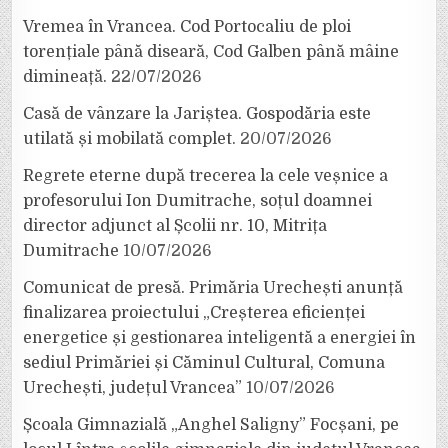
Vremea în Vrancea. Cod Portocaliu de ploi
torențiale până diseară, Cod Galben până mâine
dimineață.
22/07/2026
Casă de vânzare la Jariștea. Gospodăria este
utilată și mobilată complet.
20/07/2026
Regrete eterne după trecerea la cele veșnice a
profesorului Ion Dumitrache, soțul doamnei
director adjunct al Școlii nr. 10, Mitrița
Dumitrache
10/07/2026
Comunicat de presă. Primăria Urechești anunță
finalizarea proiectului „Creșterea eficienței
energetice și gestionarea inteligentă a energiei în
sediul Primăriei și Căminul Cultural, Comuna
Urechești, județul Vrancea”
10/07/2026
Școala Gimnazială „Anghel Saligny” Focșani, pe