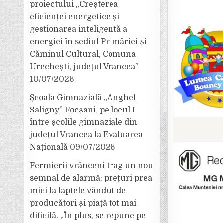
proiectului „Creșterea
eficienței energetice și
gestionarea inteligentă a
energiei în sediul Primăriei și
Căminul Cultural, Comuna
Urechești, județul Vrancea”
10/07/2026
Școala Gimnazială „Anghel
Saligny” Focșani, pe locul I
între școlile gimnaziale din
județul Vrancea la Evaluarea
Națională
09/07/2026
Fermierii vrânceni trag un nou
semnal de alarmă: prețuri prea
mici la laptele vândut de
producători și piață tot mai
dificilă. „În plus, se repune pe