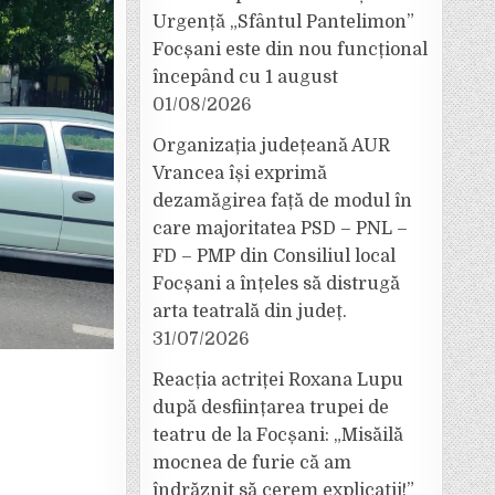
Urgență „Sfântul Pantelimon”
Focșani este din nou funcțional
începând cu 1 august
01/08/2026
Organizația județeană AUR
Vrancea își exprimă
dezamăgirea față de modul în
care majoritatea PSD – PNL –
FD – PMP din Consiliul local
Focșani a înțeles să distrugă
arta teatrală din județ.
31/07/2026
Reacția actriței Roxana Lupu
după desființarea trupei de
teatru de la Focșani: „Misăilă
mocnea de furie că am
îndrăznit să cerem explicații!”