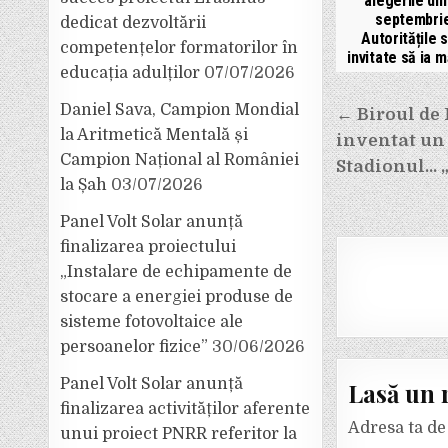
alegerile din
septembrie
dedicat dezvoltării
Autoritățile 
competențelor formatorilor în
invitate să ia m
educația adulților
07/07/2026
Navigar
Daniel Sava, Campion Mondial
← Biroul de 
în
la Aritmetică Mentală și
inventat un 
Campion Național al României
articole
Stadionul… „
la Șah
03/07/2026
Panel Volt Solar anunță
finalizarea proiectului
„Instalare de echipamente de
stocare a energiei produse de
sisteme fotovoltaice ale
persoanelor fizice”
30/06/2026
Panel Volt Solar anunță
Lasă un 
finalizarea activităților aferente
Adresa ta de 
unui proiect PNRR referitor la