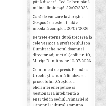
până diseară, Cod Galben până
mâine dimineață.
22/07/2026
Casă de vânzare la Jariștea.
Gospodăria este utilată și
mobilată complet.
20/07/2026
Regrete eterne după trecerea la
cele veșnice a profesorului Ion
Dumitrache, soțul doamnei
director adjunct al Școlii nr. 10,
Mitrița Dumitrache
10/07/2026
Comunicat de presă. Primăria
Urechești anunță finalizarea
proiectului „Creșterea
eficienței energetice și
gestionarea inteligentă a
energiei în sediul Primăriei și
Căminul Cultural, Comuna