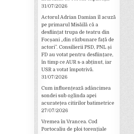
31/07/2026
Actorul Adrian Damian îl acuză
pe primarul Misăilă că a
desființat trupa de teatru din
Focșani „din răzbunare față de
actori”. Consilierii PSD, PNL și
FD au votat pentru desființare,
în timp ce AUR s-a abținut, iar
USR a votat împotrivă.
31/07/2026
Cum influențează adâncimea
sondei sub oglinda apei
acuratețea citirilor batimetrice
27/07/2026
Vremea în Vrancea. Cod
Portocaliu de ploi torențiale