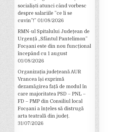
socialiști atunci când vorbesc
despre salariile ”ce li se
cuvin”!”
01/08/2026
RMN-ul Spitalului Județean de
Urgență „Sfântul Pantelimon”
Focșani este din nou funcțional
începând cu 1 august
01/08/2026
Organizația județeană AUR
Vrancea își exprimă
dezamăgirea față de modul în
care majoritatea PSD – PNL –
FD – PMP din Consiliul local
Focșani a înțeles să distrugă
arta teatrală din județ.
31/07/2026