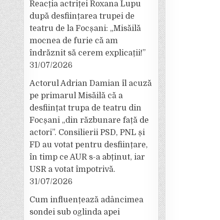
Reacția actriței Roxana Lupu
după desființarea trupei de
teatru de la Focșani: „Misăilă
mocnea de furie că am
îndrăznit să cerem explicații!”
31/07/2026
Actorul Adrian Damian îl acuză
pe primarul Misăilă că a
desființat trupa de teatru din
Focșani „din răzbunare față de
actori”. Consilierii PSD, PNL și
FD au votat pentru desființare,
în timp ce AUR s-a abținut, iar
USR a votat împotrivă.
31/07/2026
Cum influențează adâncimea
sondei sub oglinda apei