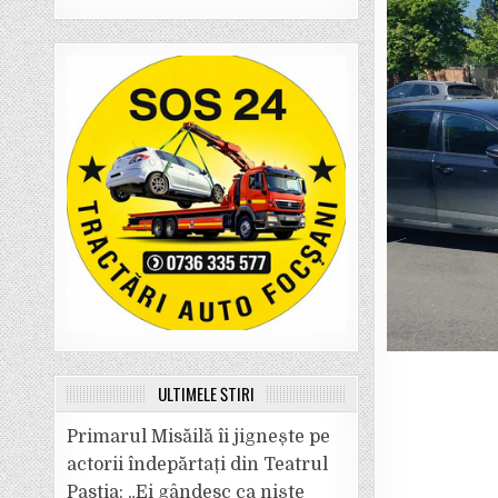
ULTIMELE ȘTIRI
Primarul Misăilă îi jignește pe
actorii îndepărtați din Teatrul
Pastia: „Ei gândesc ca niște