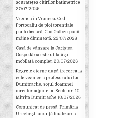
acuratețea citirilor batimetrice
27/07/2026
Vremea în Vrancea. Cod
Portocaliu de ploi torențiale
până diseară, Cod Galben până
mâine dimineață.
22/07/2026
Casă de vânzare la Jariștea.
Gospodăria este utilată și
mobilată complet.
20/07/2026
Regrete eterne după trecerea la
cele veșnice a profesorului Ion
Dumitrache, soțul doamnei
director adjunct al Școlii nr. 10,
Mitrița Dumitrache
10/07/2026
Comunicat de presă. Primăria
Urechești anunță finalizarea