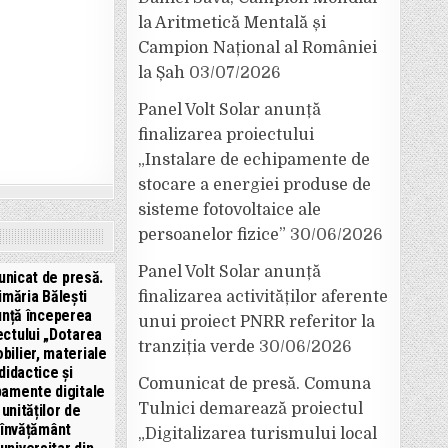
la Aritmetică Mentală și
Campion Național al României
la Șah
03/07/2026
Panel Volt Solar anunță
finalizarea proiectului
„Instalare de echipamente de
stocare a energiei produse de
sisteme fotovoltaice ale
persoanelor fizice”
30/06/2026
Panel Volt Solar anunță
nicat de presă.
imăria Bălești
finalizarea activităților aferente
unță începerea
unui proiect PNRR referitor la
ectului „Dotarea
tranziția verde
30/06/2026
bilier, materiale
didactice și
Comunicat de presă. Comuna
pamente digitale
Tulnici demarează proiectul
 unităților de
învățământ
„Digitalizarea turismului local