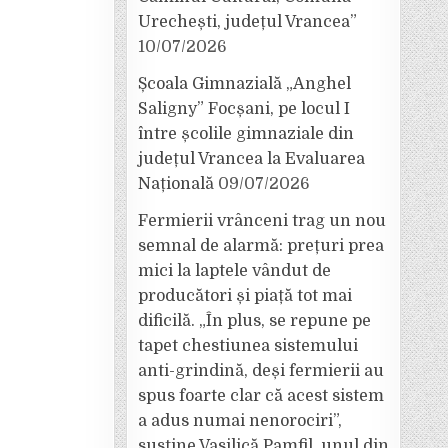
Urechești, județul Vrancea”
10/07/2026
Școala Gimnazială „Anghel
Saligny” Focșani, pe locul I
între școlile gimnaziale din
județul Vrancea la Evaluarea
Națională
09/07/2026
Fermierii vrânceni trag un nou
semnal de alarmă: prețuri prea
mici la laptele vândut de
producători și piață tot mai
dificilă. „În plus, se repune pe
tapet chestiunea sistemului
anti-grindină, deși fermierii au
spus foarte clar că acest sistem
a adus numai nenorociri”,
susține Vasilică Pamfil, unul din