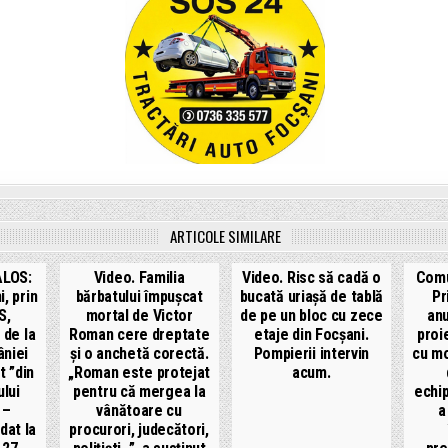
ARTICOLE SIMILARE
LOS:
Video. Familia
Video. Risc să cadă o
Comu
, prin
bărbatului împușcat
bucată uriașă de tablă
Pr
S,
mortal de Victor
de pe un bloc cu zece
an
 de la
Roman cere dreptate
etaje din Focșani.
proi
niei
și o anchetă corectă.
Pompierii intervin
cu mo
t ”din
„Roman este protejat
acum.
lui
pentru că mergea la
echi
 –
vânătoare cu
a
idat la
procurori, judecători,