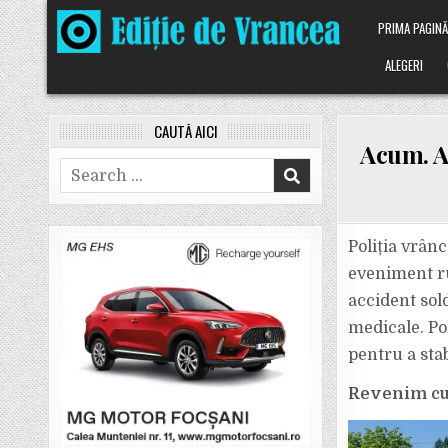
Skip
PRIMA PAGIN
to
content
ALEGERI
CAUTĂ AICI
Acum. A
Search
for:
Poliția vrânc
eveniment ru
accident sold
medicale. Pol
pentru a stab
Revenim cu 