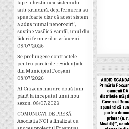
tapet chestiunea sistemului
anti-grindină, deși fermierii au
spus foarte clar că acest sistem
a adus numai nenorociri”,
susține Vasilică Pamfil, unul din
liderii fermierilor vrânceni
08/07/2026
Se prelungesc contractele
pentru parcările rezidențiale
din Municipiul Focșani
08/07/2026
AUDIO SCANDA
Primăria Focșani
AI Citizens mai are două luni
oamenii DA
până la începutul unui nou
distribuie măști
Guvernul Româ
sezon.
08/07/2026
spunând că sun
partea domnu
COMUNICAT DE PRESĂ:
primar (n. r.
Asociația NOI a finalizat cu
Misăilă)!”, cand
succes proiectul Erasmus+