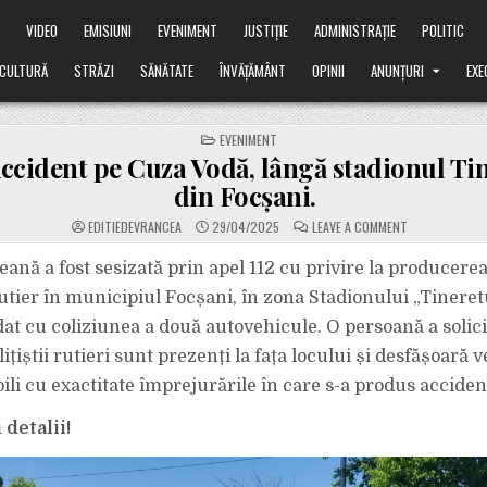
Ă
VIDEO
EMISIUNI
EVENIMENT
JUSTIȚIE
ADMINISTRAȚIE
POLITIC
CULTURĂ
STRĂZI
SĂNĂTATE
ÎNVĂȚĂMÂNT
OPINII
ANUNȚURI
EXE
POSTED
EVENIMENT
IN
ccident pe Cuza Vodă, lângă stadionul Ti
din Focșani.
ON
EDITIEDEVRANCEA
29/04/2025
LEAVE A COMMENT
ACUM.
ACCIDENT
PE
eană a fost sesizată prin apel 112 cu privire la producere
CUZA
VODĂ,
tier în municipiul Focșani, în zona Stadionului „Tineretu
LÂNGĂ
STADIONUL
at cu coliziunea a două autovehicule. O persoană a solicit
TINERETULUI
DIN
ițiștii rutieri sunt prezenți la fața locului și desfășoară v
FOCȘANI.
ili cu exactitate împrejurările în care s-a produs acciden
detalii!