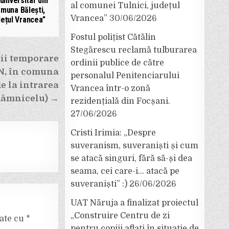
universitar din
al comunei Tulnici, județul
muna Bălești,
Vrancea”
30/06/2026
dețul Vrancea”
Fostul polițist Cătălin
Stegărescu reclamă tulburarea
cții temporare
ordinii publice de către
2N, în comuna
personalul Penitenciarului
e la intrarea
Vrancea într-o zonă
 Râmnicelu) →
rezidențială din Focșani.
27/06/2026
Cristi Irimia: „Despre
suveranism, suveraniști și cum
se atacă singuri, fără să-și dea
seama, cei care-i… atacă pe
suveraniști” :)
26/06/2026
UAT Năruja a finalizat proiectul
„Construire Centru de zi
cate cu
*
pentru copiii aflați în situație de