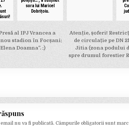
 27
polițiști…”, a susținut
pre
.
sora lui Maricel
Co
sunt
Dobrițoiu.
ju
ăsuri!
e
Presă al IPJ Vrancea a
Atenție, șoferi! Restri
nou stadion în Focșani:
de circulație pe DN 
Elena Doamna”. :)
Jitia (zona podului d
spre drumul forestier
răspuns
email nu va fi publicată.
Câmpurile obligatorii sunt mar