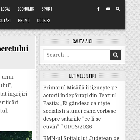
LOCAL
ECONOMIC
SPORT
CUTĂRI
PROMO
COOKIES
CAUTĂ AICI
neretului
Search
for:
ULTIMELE ȘTIRI
a unui
lui”,
Primarul Misăilă îi jignește pe
at îngrijiri
actorii îndepărtați din Teatrul
erificări
Pastia: „Ei gândesc ca niște
tul.
socialiști atunci când vorbesc
despre salariile ”ce li se
cuvin”!”
01/08/2026
RMN-ul Spitalului Județean de