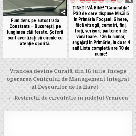
ȚINEȚI-VĂ BINE! ”Caracatița”
PSD de care dispune Misăilă
în Primăria Focșani. Ginere,
Fum dens pe autostrada
fiică vitregă, cumetri, fini,
Constanța – București, pe
frați, verișori, parteneri de
lungimea căii ferate. Șoferii
vânătoare…! 36 la număr,
sunt avertizați să circule cu
angajați în Primărie, în doar 4
atenție sporită.
ani! Lista completă are 70 de
nume!
Navigare
Vrancea devine Curată, din 16 iulie: începe
în
operarea Centrului de Management Integrat
articole
al Deșeurilor de la Haret →
← Restricții de circulație în județul Vrancea