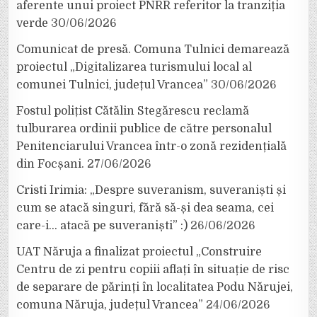
aferente unui proiect PNRR referitor la tranziția
verde
30/06/2026
Comunicat de presă. Comuna Tulnici demarează
proiectul „Digitalizarea turismului local al
comunei Tulnici, județul Vrancea”
30/06/2026
Fostul polițist Cătălin Stegărescu reclamă
tulburarea ordinii publice de către personalul
Penitenciarului Vrancea într-o zonă rezidențială
din Focșani.
27/06/2026
Cristi Irimia: „Despre suveranism, suveraniști și
cum se atacă singuri, fără să-și dea seama, cei
care-i… atacă pe suveraniști” :)
26/06/2026
UAT Năruja a finalizat proiectul „Construire
Centru de zi pentru copiii aflați în situație de risc
de separare de părinți în localitatea Podu Nărujei,
comuna Năruja, județul Vrancea”
24/06/2026