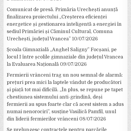
Comunicat de presă. Primăria Urechești anunță
finalizarea proiectului „Creșterea eficienței
energetice și gestionarea inteligentă a energiei în
sediul Primăriei și Căminul Cultural, Comuna
Urechești, județul Vrancea”
10/07/2026
Școala Gimnazială „Anghel Saligny” Focșani, pe
locul I între școlile gimnaziale din județul Vrancea
la Evaluarea Națională
09/07/2026
Fermierii vrânceni trag un nou semnal de alarmă:
prețuri prea mici la laptele vândut de producători
și piață tot mai dificilă. „În plus, se repune pe tapet
chestiunea sistemului anti-grindină, deși
fermierii au spus foarte clar că acest sistem a adus
numai nenorociri”, susține Vasilică Pamfil, unul
din liderii fermierilor vrânceni
08/07/2026
Se prelungesc contractele pentru parcările