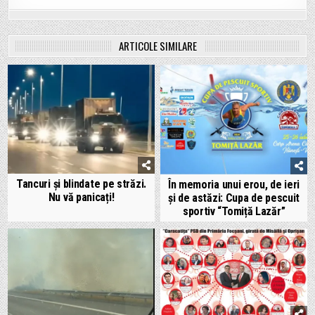
ARTICOLE SIMILARE
Tancuri și blindate pe străzi.
În memoria unui erou, de ieri
Nu vă panicați!
și de astăzi: Cupa de pescuit
sportiv “Tomiță Lazăr”