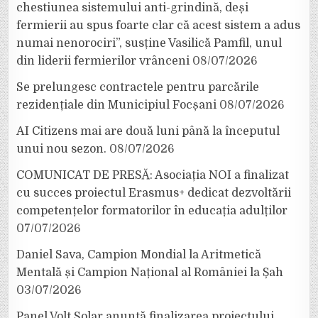
chestiunea sistemului anti-grindină, deși
fermierii au spus foarte clar că acest sistem a adus
numai nenorociri”, susține Vasilică Pamfil, unul
din liderii fermierilor vrânceni
08/07/2026
Se prelungesc contractele pentru parcările
rezidențiale din Municipiul Focșani
08/07/2026
AI Citizens mai are două luni până la începutul
unui nou sezon.
08/07/2026
COMUNICAT DE PRESĂ: Asociația NOI a finalizat
cu succes proiectul Erasmus+ dedicat dezvoltării
competențelor formatorilor în educația adulților
07/07/2026
Daniel Sava, Campion Mondial la Aritmetică
Mentală și Campion Național al României la Șah
03/07/2026
Panel Volt Solar anunță finalizarea proiectului