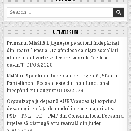
Search
for:
ULTIMELE ȘTIRI
Primarul Misăilă îi jignește pe actorii îndepărtați
din Teatrul Pastia: „Ei gândesc ca niște socialiști
atunci când vorbesc despre salariile ”ce li se
cuvin”!”
01/08/2026
RMN-ul Spitalului Județean de Urgență „Sfântul
Pantelimon” Focșani este din nou funcțional
începând cu 1 august
01/08/2026
Organizația județeană AUR Vrancea își exprimă
dezamăgirea față de modul în care majoritatea
PSD – PNL – FD – PMP din Consiliul local Focșani a
înțeles să distrugă arta teatrală din județ.
31/07/2026