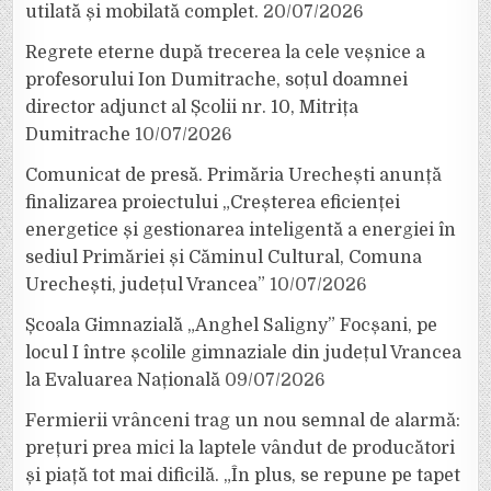
utilată și mobilată complet.
20/07/2026
Regrete eterne după trecerea la cele veșnice a
profesorului Ion Dumitrache, soțul doamnei
director adjunct al Școlii nr. 10, Mitrița
Dumitrache
10/07/2026
Comunicat de presă. Primăria Urechești anunță
finalizarea proiectului „Creșterea eficienței
energetice și gestionarea inteligentă a energiei în
sediul Primăriei și Căminul Cultural, Comuna
Urechești, județul Vrancea”
10/07/2026
Școala Gimnazială „Anghel Saligny” Focșani, pe
locul I între școlile gimnaziale din județul Vrancea
la Evaluarea Națională
09/07/2026
Fermierii vrânceni trag un nou semnal de alarmă:
prețuri prea mici la laptele vândut de producători
și piață tot mai dificilă. „În plus, se repune pe tapet