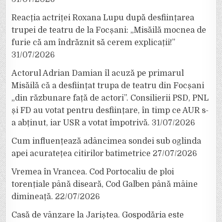
Reacția actriței Roxana Lupu după desființarea
trupei de teatru de la Focșani: „Misăilă mocnea de
furie că am îndrăznit să cerem explicații!”
31/07/2026
Actorul Adrian Damian îl acuză pe primarul
Misăilă că a desființat trupa de teatru din Focșani
„din răzbunare față de actori”. Consilierii PSD, PNL
și FD au votat pentru desființare, în timp ce AUR s-
a abținut, iar USR a votat împotrivă.
31/07/2026
Cum influențează adâncimea sondei sub oglinda
apei acuratețea citirilor batimetrice
27/07/2026
Vremea în Vrancea. Cod Portocaliu de ploi
torențiale până diseară, Cod Galben până mâine
dimineață.
22/07/2026
Casă de vânzare la Jariștea. Gospodăria este