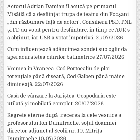
Actorul Adrian Damian îl acuză pe primarul
Misăilă că a desființat trupa de teatru din Focșani
„din răzbunare față de actori”. Consilierii PSD, PNL
și FD au votat pentru desființare, în timp ce AUR s-
a abținut, iar USR a votat împotrivă.
31/07/2026
Cum influențează adâncimea sondei sub oglinda
apei acuratețea citirilor batimetrice
27/07/2026
Vremea în Vrancea. Cod Portocaliu de ploi
torențiale până diseară, Cod Galben până mâine
dimineață.
22/07/2026
Casă de vânzare la Jariștea. Gospodăria este
utilată și mobilată complet.
20/07/2026
Regrete eterne după trecerea la cele veșnice a
profesorului Ion Dumitrache, soțul doamnei
director adjunct al Școlii nr. 10, Mitrița
Dumitrache
10/07/2026