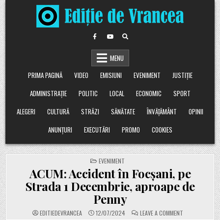
Skip
to
content
MENU
PRIMA PAGINĂ
VIDEO
EMISIUNI
EVENIMENT
JUSTIȚIE
ADMINISTRAȚIE
POLITIC
LOCAL
ECONOMIC
SPORT
ALEGERI
CULTURĂ
STRĂZI
SĂNĂTATE
ÎNVĂȚĂMÂNT
OPINII
ANUNȚURI
EXECUTĂRI
PROMO
COOKIES
POSTED
EVENIMENT
IN
ACUM: Accident în Focșani, pe
Strada 1 Decembrie, aproape de
Penny
ON
EDITIEDEVRANCEA
12/07/2024
LEAVE A COMMENT
ACUM: