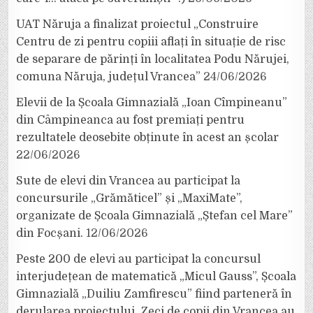
UAT Năruja a finalizat proiectul „Construire
Centru de zi pentru copiii aflați în situație de risc
de separare de părinți în localitatea Podu Nărujei,
comuna Năruja, județul Vrancea”
24/06/2026
Elevii de la Școala Gimnazială „Ioan Cîmpineanu”
din Câmpineanca au fost premiați pentru
rezultatele deosebite obținute în acest an școlar
22/06/2026
Sute de elevi din Vrancea au participat la
concursurile „Grămăticel” și „MaxiMate”,
organizate de Școala Gimnazială „Ștefan cel Mare”
din Focșani.
12/06/2026
Peste 200 de elevi au participat la concursul
interjudețean de matematică „Micul Gauss”, Școala
Gimnazială „Duiliu Zamfirescu” fiind parteneră în
derularea proiectului. Zeci de copii din Vrancea au