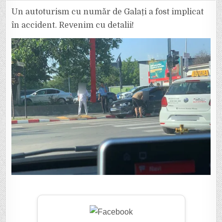
ACCIDENT
ÎN
Un autoturism cu număr de Galați a fost implicat
FOCȘANI,
PE
în accident. Revenim cu detalii!
STRADA
1
DECEMBRIE,
APROAPE
DE
PENNY