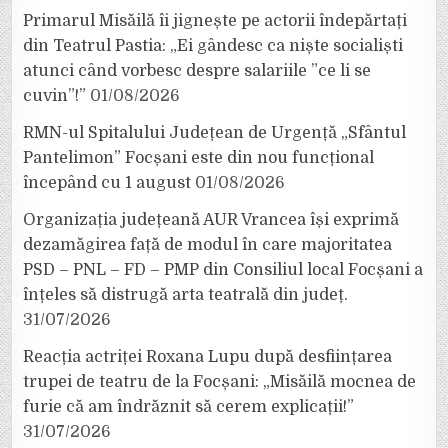
Primarul Misăilă îi jignește pe actorii îndepărtați
din Teatrul Pastia: „Ei gândesc ca niște socialiști
atunci când vorbesc despre salariile ”ce li se
cuvin”!”
01/08/2026
RMN-ul Spitalului Județean de Urgență „Sfântul
Pantelimon” Focșani este din nou funcțional
începând cu 1 august
01/08/2026
Organizația județeană AUR Vrancea își exprimă
dezamăgirea față de modul în care majoritatea
PSD – PNL – FD – PMP din Consiliul local Focșani a
înțeles să distrugă arta teatrală din județ.
31/07/2026
Reacția actriței Roxana Lupu după desființarea
trupei de teatru de la Focșani: „Misăilă mocnea de
furie că am îndrăznit să cerem explicații!”
31/07/2026