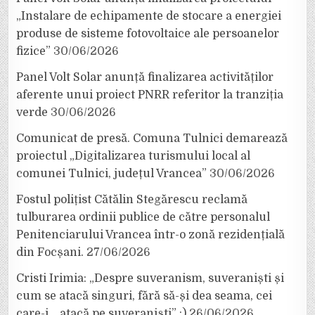
„Instalare de echipamente de stocare a energiei
produse de sisteme fotovoltaice ale persoanelor
fizice”
30/06/2026
Panel Volt Solar anunță finalizarea activităților
aferente unui proiect PNRR referitor la tranziția
verde
30/06/2026
Comunicat de presă. Comuna Tulnici demarează
proiectul „Digitalizarea turismului local al
comunei Tulnici, județul Vrancea”
30/06/2026
Fostul polițist Cătălin Stegărescu reclamă
tulburarea ordinii publice de către personalul
Penitenciarului Vrancea într-o zonă rezidențială
din Focșani.
27/06/2026
Cristi Irimia: „Despre suveranism, suveraniști și
cum se atacă singuri, fără să-și dea seama, cei
care-i… atacă pe suveraniști” :)
26/06/2026