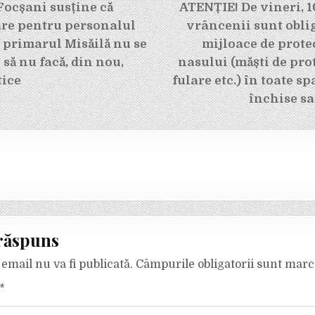
e
Focșani susține că
ATENȚIE! De vineri, 10
are pentru personalul
vrâncenii sunt oblig
 primarul Misăilă nu se
mijloace de protec
 să nu facă, din nou,
nasului (măști de prot
tice
fulare etc.) în toate sp
închise s
răspuns
email nu va fi publicată.
Câmpurile obligatorii sunt mar
*