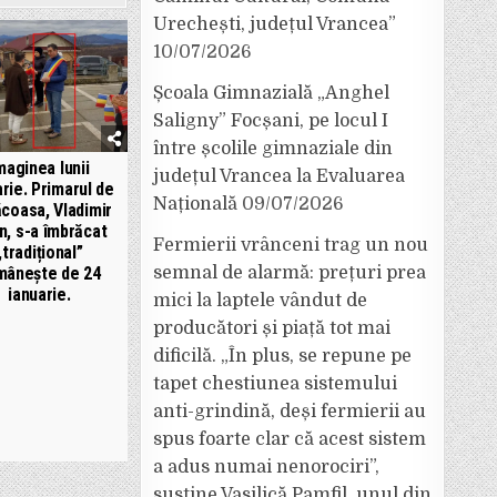
Urechești, județul Vrancea”
10/07/2026
Școala Gimnazială „Anghel
Saligny” Focșani, pe locul I
între școlile gimnaziale din
maginea lunii
județul Vrancea la Evaluarea
arie. Primarul de
Națională
09/07/2026
ăcoasa, Vladimir
n, s-a îmbrăcat
Fermierii vrânceni trag un nou
„tradițional”
mânește de 24
semnal de alarmă: prețuri prea
ianuarie.
mici la laptele vândut de
producători și piață tot mai
dificilă. „În plus, se repune pe
tapet chestiunea sistemului
anti-grindină, deși fermierii au
spus foarte clar că acest sistem
a adus numai nenorociri”,
susține Vasilică Pamfil, unul din