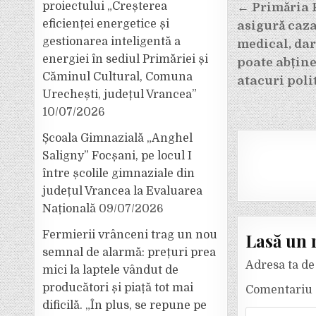
Navigar
proiectului „Creșterea
← Primăria 
eficienței energetice și
asigură caz
în
gestionarea inteligentă a
medical, dar
articole
energiei în sediul Primăriei și
poate abține
Căminul Cultural, Comuna
atacuri poli
Urechești, județul Vrancea”
10/07/2026
Școala Gimnazială „Anghel
Saligny” Focșani, pe locul I
între școlile gimnaziale din
județul Vrancea la Evaluarea
Națională
09/07/2026
Fermierii vrânceni trag un nou
Lasă un 
semnal de alarmă: prețuri prea
Adresa ta de 
mici la laptele vândut de
producători și piață tot mai
Comentariu
dificilă. „În plus, se repune pe