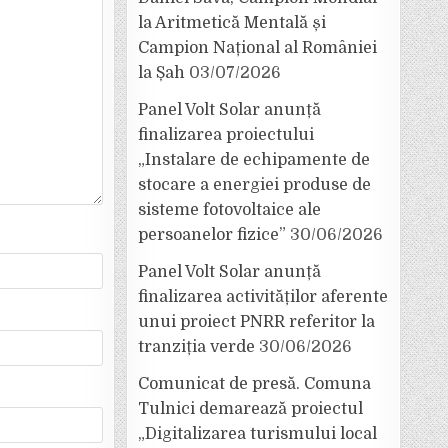
la Aritmetică Mentală și
Campion Național al României
la Șah
03/07/2026
Panel Volt Solar anunță
finalizarea proiectului
„Instalare de echipamente de
stocare a energiei produse de
sisteme fotovoltaice ale
persoanelor fizice”
30/06/2026
Panel Volt Solar anunță
finalizarea activităților aferente
unui proiect PNRR referitor la
tranziția verde
30/06/2026
Comunicat de presă. Comuna
Tulnici demarează proiectul
„Digitalizarea turismului local