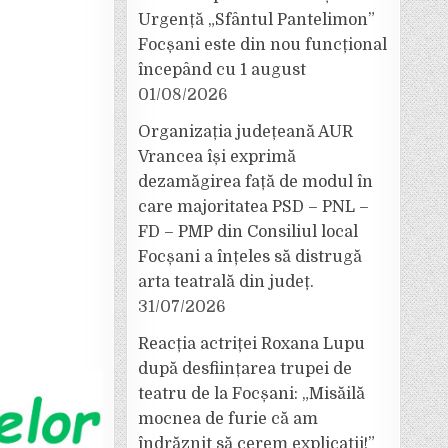
Urgență „Sfântul Pantelimon”
Focșani este din nou funcțional
începând cu 1 august
01/08/2026
Organizația județeană AUR
Vrancea își exprimă
dezamăgirea față de modul în
care majoritatea PSD – PNL –
FD – PMP din Consiliul local
Focșani a înțeles să distrugă
arta teatrală din județ.
31/07/2026
Reacția actriței Roxana Lupu
după desființarea trupei de
teatru de la Focșani: „Misăilă
mocnea de furie că am
îndrăznit să cerem explicații!”