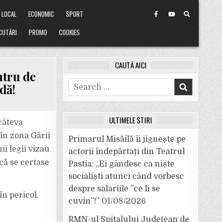
LOCAL
ECONOMIC
SPORT
CUTĂRI
PROMO
COOKIES
CAUTĂ AICI
tru de
Search
dă!
for:
ULTIMELE ȘTIRI
câteva
 în zona Gării
Primarul Misăilă îi jignește pe
ii legii vizau
actorii îndepărtați din Teatrul
că se certase
Pastia: „Ei gândesc ca niște
socialiști atunci când vorbesc
despre salariile ”ce li se
în pericol.
cuvin”!”
01/08/2026
RMN-ul Spitalului Județean de