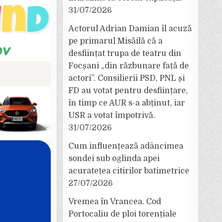
31/07/2026
Actorul Adrian Damian îl acuză
pe primarul Misăilă că a
desființat trupa de teatru din
Focșani „din răzbunare față de
actori”. Consilierii PSD, PNL și
FD au votat pentru desființare,
în timp ce AUR s-a abținut, iar
USR a votat împotrivă.
31/07/2026
Cum influențează adâncimea
sondei sub oglinda apei
acuratețea citirilor batimetrice
27/07/2026
Vremea în Vrancea. Cod
Portocaliu de ploi torențiale