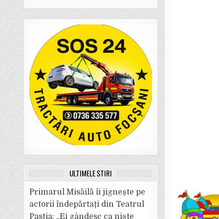
ULTIMELE ȘTIRI
Primarul Misăilă îi jignește pe
actorii îndepărtați din Teatrul
Pastia: „Ei gândesc ca niște