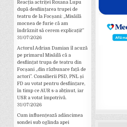
Reacția actriței Roxana Lupu
după desființarea trupei de
teatru de la Focșani: „Misăilă
mocnea de furie că am
îndrăznit să cerem explicații!”
31/07/2026
Actorul Adrian Damian îl acuză
pe primarul Misăilă că a
desființat trupa de teatru din
Focșani „din răzbunare față de
actori”. Consilierii PSD, PNL și
FD au votat pentru desființare,
în timp ce AUR s-a abținut, iar
USR a votat împotrivă.
31/07/2026
Cum influențează adâncimea
sondei sub oglinda apei