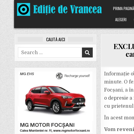
Skip
PRIMA PAGIN
to
content
ALEGERI
CAUTĂ AICI
EXCLU
Search
ca
for:
Informație o
minute. O fem
Focșani, a în
o depresie a 
cu prietenul 
În acest mome
Vom reveni 