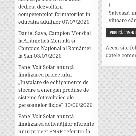
dedicat dezvoltării
Salvează-mi
competențelor formatorilor în
viitoare câ
educația adulților
07/07/2026
Daniel Sava, Campion Mondial
la Aritmetică Mentală și
Acest site f
Campion Național al României
datele comen
la Șah
03/07/2026
Panel Volt Solar anunță
finalizarea proiectului
„Instalare de echipamente de
stocare a energiei produse de
sisteme fotovoltaice ale
persoanelor fizice”
30/06/2026
Panel Volt Solar anunță
finalizarea activităților aferente
unui proiect PNRR referitor la