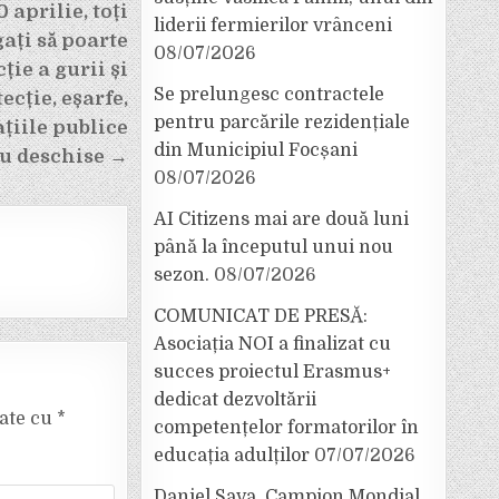
 aprilie, toți
liderii fermierilor vrânceni
ați să poarte
08/07/2026
ție a gurii și
Se prelungesc contractele
ecție, eșarfe,
pentru parcările rezidențiale
ațiile publice
din Municipiul Focșani
au deschise →
08/07/2026
AI Citizens mai are două luni
până la începutul unui nou
sezon.
08/07/2026
COMUNICAT DE PRESĂ:
Asociația NOI a finalizat cu
succes proiectul Erasmus+
dedicat dezvoltării
cate cu
*
competențelor formatorilor în
educația adulților
07/07/2026
Daniel Sava, Campion Mondial