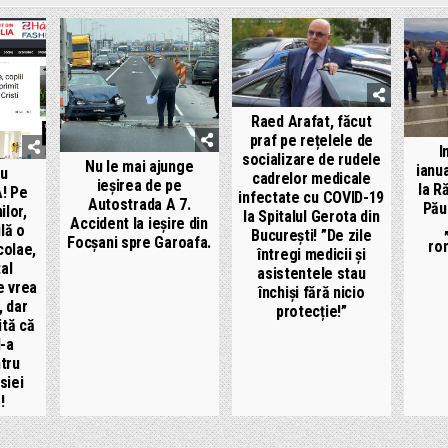
Raed Arafat, făcut
praf pe rețelele de
I
socializare de rudele
Nu le mai ajunge
ianu
cu
cadrelor medicale
ieșirea de pe
la R
! Pe
infectate cu COVID-19
Autostrada A 7.
Pău
ilor,
la Spitalul Gerota din
Accident la ieșire din
lă o
București! ”De zile
Focșani spre Garoafa.
ro
colae,
întregi medicii și
al
asistentele stau
e vrea
închiși fără nicio
, dar
protecție!”
ită că
l-a
tru
siei
!