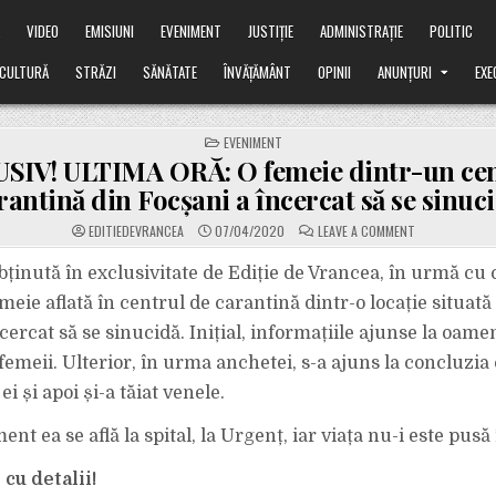
Ă
VIDEO
EMISIUNI
EVENIMENT
JUSTIȚIE
ADMINISTRAȚIE
POLITIC
CULTURĂ
STRĂZI
SĂNĂTATE
ÎNVĂȚĂMÂNT
OPINII
ANUNȚURI
EXE
POSTED
EVENIMENT
IN
SIV! ULTIMA ORĂ: O femeie dintr-un cen
rantină din Focșani a încercat să se sinuci
ON
EDITIEDEVRANCEA
07/04/2020
LEAVE A COMMENT
EXCLUSIV!
ULTIMA
ORĂ:
bținută în exclusivitate de Ediție de Vrancea, în urmă cu 
O
FEMEIE
eie aflată în centrul de carantină dintr-o locație situată
DINTR-
UN
cercat să se sinucidă. Inițial, informațiile ajunse la oamen
CENTRU
DE
femeii. Ulterior, în urma anchetei, s-a ajuns la concluzia 
CARANTINĂ
DIN
FOCȘANI
ei și apoi și-a tăiat venele.
A
ÎNCERCAT
SĂ
nt ea se află la spital, la Urgenț, iar viața nu-i este pusă 
SE
SINUCIDĂ!
cu detalii!