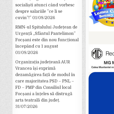
socialiști atunci când vorbesc
despre salariile ”ce li se
cuvin”!”
01/08/2026
RMN-ul Spitalului Județean de
Urgență „Sfântul Pantelimon”
Focșani este din nou funcțional
începând cu 1 august
01/08/2026
Organizația județeană AUR
Vrancea își exprimă
dezamăgirea față de modul în
care majoritatea PSD – PNL –
FD – PMP din Consiliul local
Focșani a înțeles să distrugă
arta teatrală din județ.
31/07/2026