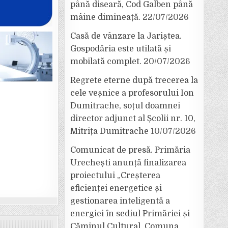
până diseară, Cod Galben până
mâine dimineață.
22/07/2026
Casă de vânzare la Jariștea.
Gospodăria este utilată și
mobilată complet.
20/07/2026
Regrete eterne după trecerea la
cele veșnice a profesorului Ion
Dumitrache, soțul doamnei
director adjunct al Școlii nr. 10,
Mitrița Dumitrache
10/07/2026
Comunicat de presă. Primăria
Urechești anunță finalizarea
proiectului „Creșterea
eficienței energetice și
gestionarea inteligentă a
energiei în sediul Primăriei și
Căminul Cultural, Comuna