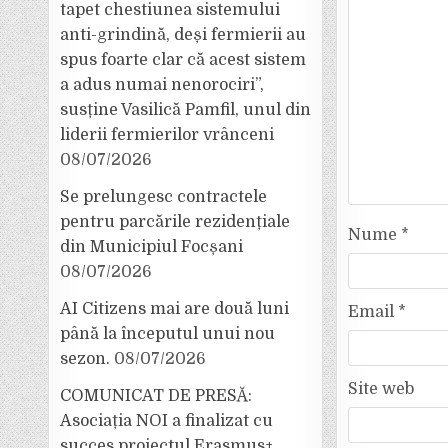
tapet chestiunea sistemului
anti-grindină, deși fermierii au
spus foarte clar că acest sistem
a adus numai nenorociri”,
susține Vasilică Pamfil, unul din
liderii fermierilor vrânceni
08/07/2026
Se prelungesc contractele
pentru parcările rezidențiale
Nume
*
din Municipiul Focșani
08/07/2026
AI Citizens mai are două luni
Email
*
până la începutul unui nou
sezon.
08/07/2026
Site web
COMUNICAT DE PRESĂ:
Asociația NOI a finalizat cu
succes proiectul Erasmus+