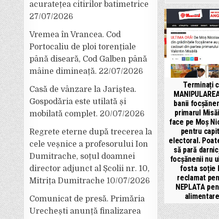
acuratețea citirilor batimetrice
27/07/2026
Vremea în Vrancea. Cod
Portocaliu de ploi torențiale
până diseară, Cod Galben până
mâine dimineață.
22/07/2026
Terminați 
Casă de vânzare la Jariștea.
MANIPULAREA
Gospodăria este utilată și
banii focșănen
primarul Misăi
mobilată complet.
20/07/2026
face pe Moș Ni
pentru capit
Regrete eterne după trecerea la
electoral. Poat
cele veșnice a profesorului Ion
să pară darnic
Dumitrache, soțul doamnei
focșănenii nu u
fosta soție 
director adjunct al Școlii nr. 10,
reclamat pen
Mitrița Dumitrache
10/07/2026
NEPLATA pen
alimentare
Comunicat de presă. Primăria
Urechești anunță finalizarea