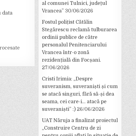
al comunei Tulnici, județul
Vrancea”
30/06/2026
u data
Fostul polițist Cătălin
Stegărescu reclamă tulburarea
ordinii publice de către
personalul Penitenciarului
rocesate
Vrancea într-o zonă
rezidențială din Focșani.
27/06/2026
Cristi Irimia: „Despre
suveranism, suveraniști și cum
se atacă singuri, fără să-și dea
seama, cei care-i… atacă pe
suveraniști” :)
26/06/2026
UAT Năruja a finalizat proiectul
„Construire Centru de zi
pentru copiii aflați în situație de