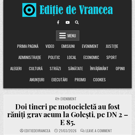
Skip
to
content
MENU
PRIMA PAGINĂ
VIDEO
EMISIUNI
EVENIMENT
JUSTIȚIE
ADMINISTRAȚIE
POLITIC
LOCAL
ECONOMIC
SPORT
ALEGERI
CULTURĂ
STRĂZI
SĂNĂTATE
ÎNVĂȚĂMÂNT
OPINII
ANUNȚURI
EXECUTĂRI
PROMO
COOKIES
POSTED
EVENIMENT
IN
Doi tineri pe motocicletă au fost
răniți grav acum la Golești, pe DN 2 –
E 85.
ON
EDITIEDEVRANCEA
21/03/2026
LEAVE A COMMENT
DOI