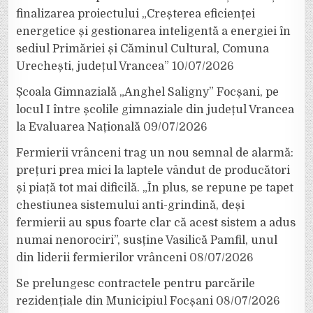
finalizarea proiectului „Creșterea eficienței
energetice și gestionarea inteligentă a energiei în
sediul Primăriei și Căminul Cultural, Comuna
Urechești, județul Vrancea”
10/07/2026
Școala Gimnazială „Anghel Saligny” Focșani, pe
locul I între școlile gimnaziale din județul Vrancea
la Evaluarea Națională
09/07/2026
Fermierii vrânceni trag un nou semnal de alarmă:
prețuri prea mici la laptele vândut de producători
și piață tot mai dificilă. „În plus, se repune pe tapet
chestiunea sistemului anti-grindină, deși
fermierii au spus foarte clar că acest sistem a adus
numai nenorociri”, susține Vasilică Pamfil, unul
din liderii fermierilor vrânceni
08/07/2026
Se prelungesc contractele pentru parcările
rezidențiale din Municipiul Focșani
08/07/2026