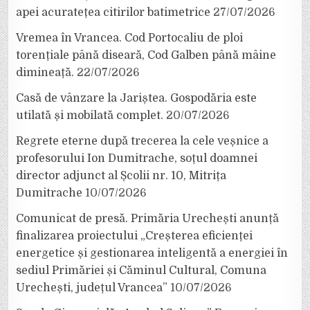
apei acuratețea citirilor batimetrice
27/07/2026
Vremea în Vrancea. Cod Portocaliu de ploi
torențiale până diseară, Cod Galben până mâine
dimineață.
22/07/2026
Casă de vânzare la Jariștea. Gospodăria este
utilată și mobilată complet.
20/07/2026
Regrete eterne după trecerea la cele veșnice a
profesorului Ion Dumitrache, soțul doamnei
director adjunct al Școlii nr. 10, Mitrița
Dumitrache
10/07/2026
Comunicat de presă. Primăria Urechești anunță
finalizarea proiectului „Creșterea eficienței
energetice și gestionarea inteligentă a energiei în
sediul Primăriei și Căminul Cultural, Comuna
Urechești, județul Vrancea”
10/07/2026