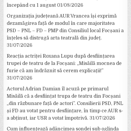
începând cu 1 august
01/08/2026
Organizația județeană AUR Vrancea își exprimă
dezamăgirea față de modul în care majoritatea
PSD – PNL – FD – PMP din Consiliul local Focșani a
înțeles să distrugă arta teatrală din județ.
31/07/2026
Reacția actriței Roxana Lupu după desființarea
trupei de teatru de la Focșani: „Misăilă mocnea de
furie că am îndrăznit să cerem explicații!”
31/07/2026
Actorul Adrian Damian îl acuză pe primarul
Misăilă că a desființat trupa de teatru din Focșani
„din răzbunare față de actori”. Consilierii PSD, PNL
și FD au votat pentru desființare, în timp ce AUR s-
a abținut, iar USR a votat împotrivă.
31/07/2026
Cum influențează adâncimea sondei sub oglinda