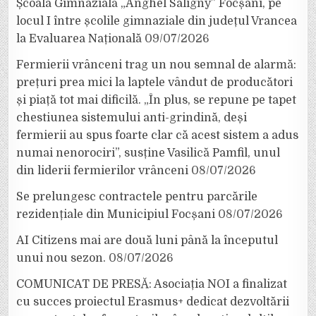
Școala Gimnazială „Anghel Saligny” Focșani, pe
locul I între școlile gimnaziale din județul Vrancea
la Evaluarea Națională
09/07/2026
Fermierii vrânceni trag un nou semnal de alarmă:
prețuri prea mici la laptele vândut de producători
și piață tot mai dificilă. „În plus, se repune pe tapet
chestiunea sistemului anti-grindină, deși
fermierii au spus foarte clar că acest sistem a adus
numai nenorociri”, susține Vasilică Pamfil, unul
din liderii fermierilor vrânceni
08/07/2026
Se prelungesc contractele pentru parcările
rezidențiale din Municipiul Focșani
08/07/2026
AI Citizens mai are două luni până la începutul
unui nou sezon.
08/07/2026
COMUNICAT DE PRESĂ: Asociația NOI a finalizat
cu succes proiectul Erasmus+ dedicat dezvoltării