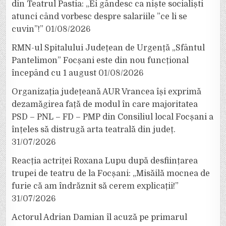
din Teatrul Pastia: „Ei gândesc ca niște socialiști
atunci când vorbesc despre salariile ”ce li se
cuvin”!”
01/08/2026
RMN-ul Spitalului Județean de Urgență „Sfântul
Pantelimon” Focșani este din nou funcțional
începând cu 1 august
01/08/2026
Organizația județeană AUR Vrancea își exprimă
dezamăgirea față de modul în care majoritatea
PSD – PNL – FD – PMP din Consiliul local Focșani a
înțeles să distrugă arta teatrală din județ.
31/07/2026
Reacția actriței Roxana Lupu după desființarea
trupei de teatru de la Focșani: „Misăilă mocnea de
furie că am îndrăznit să cerem explicații!”
31/07/2026
Actorul Adrian Damian îl acuză pe primarul