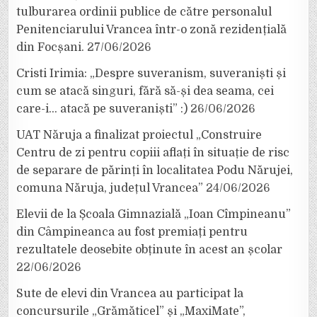
tulburarea ordinii publice de către personalul
Penitenciarului Vrancea într-o zonă rezidențială
din Focșani.
27/06/2026
Cristi Irimia: „Despre suveranism, suveraniști și
cum se atacă singuri, fără să-și dea seama, cei
care-i… atacă pe suveraniști” :)
26/06/2026
UAT Năruja a finalizat proiectul „Construire
Centru de zi pentru copiii aflați în situație de risc
de separare de părinți în localitatea Podu Nărujei,
comuna Năruja, județul Vrancea”
24/06/2026
Elevii de la Școala Gimnazială „Ioan Cîmpineanu”
din Câmpineanca au fost premiați pentru
rezultatele deosebite obținute în acest an școlar
22/06/2026
Sute de elevi din Vrancea au participat la
concursurile „Grămăticel” și „MaxiMate”,