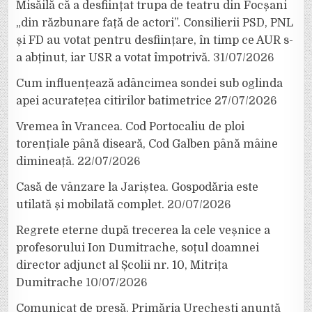
Misăilă că a desființat trupa de teatru din Focșani
„din răzbunare față de actori”. Consilierii PSD, PNL
și FD au votat pentru desființare, în timp ce AUR s-
a abținut, iar USR a votat împotrivă.
31/07/2026
Cum influențează adâncimea sondei sub oglinda
apei acuratețea citirilor batimetrice
27/07/2026
Vremea în Vrancea. Cod Portocaliu de ploi
torențiale până diseară, Cod Galben până mâine
dimineață.
22/07/2026
Casă de vânzare la Jariștea. Gospodăria este
utilată și mobilată complet.
20/07/2026
Regrete eterne după trecerea la cele veșnice a
profesorului Ion Dumitrache, soțul doamnei
director adjunct al Școlii nr. 10, Mitrița
Dumitrache
10/07/2026
Comunicat de presă. Primăria Urechești anunță