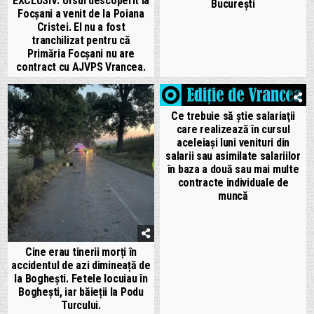
EXCLUSIV: Ursul descoperit la
București
Focșani a venit de la Poiana
Cristei. El nu a fost
tranchilizat pentru că
Primăria Focșani nu are
contract cu AJVPS Vrancea.
Ce trebuie să știe salariaţii
care realizează în cursul
aceleiaşi luni venituri din
salarii sau asimilate salariilor
în baza a două sau mai multe
contracte individuale de
muncă
Cine erau tinerii morți în
accidentul de azi dimineață de
la Boghești. Fetele locuiau în
Boghești, iar băieții la Podu
Turcului.