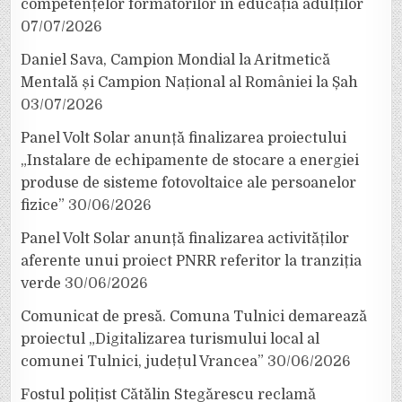
competențelor formatorilor în educația adulților
07/07/2026
Daniel Sava, Campion Mondial la Aritmetică
Mentală și Campion Național al României la Șah
03/07/2026
Panel Volt Solar anunță finalizarea proiectului
„Instalare de echipamente de stocare a energiei
produse de sisteme fotovoltaice ale persoanelor
fizice”
30/06/2026
Panel Volt Solar anunță finalizarea activităților
aferente unui proiect PNRR referitor la tranziția
verde
30/06/2026
Comunicat de presă. Comuna Tulnici demarează
proiectul „Digitalizarea turismului local al
comunei Tulnici, județul Vrancea”
30/06/2026
Fostul polițist Cătălin Stegărescu reclamă