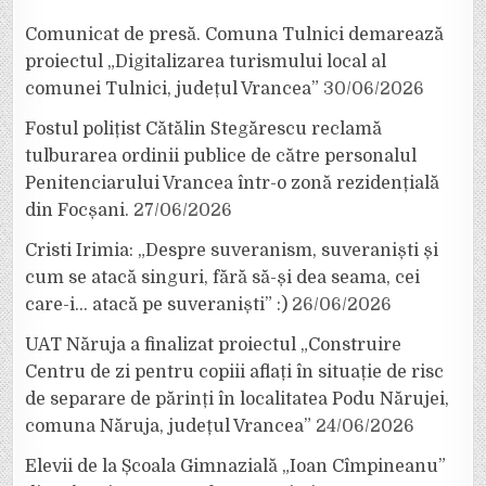
Comunicat de presă. Comuna Tulnici demarează
proiectul „Digitalizarea turismului local al
comunei Tulnici, județul Vrancea”
30/06/2026
Fostul polițist Cătălin Stegărescu reclamă
tulburarea ordinii publice de către personalul
Penitenciarului Vrancea într-o zonă rezidențială
din Focșani.
27/06/2026
Cristi Irimia: „Despre suveranism, suveraniști și
cum se atacă singuri, fără să-și dea seama, cei
care-i… atacă pe suveraniști” :)
26/06/2026
UAT Năruja a finalizat proiectul „Construire
Centru de zi pentru copiii aflați în situație de risc
de separare de părinți în localitatea Podu Nărujei,
comuna Năruja, județul Vrancea”
24/06/2026
Elevii de la Școala Gimnazială „Ioan Cîmpineanu”