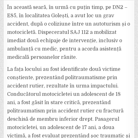
TINERI
PE
În această seară, în urmă cu puțin timp, pe DN2 –
MOTOCICLETĂ
AU
E85, în localitatea Golești, a avut loc un grav
FOST
RĂNIȚI
accident, după o coliziune între un autoturism și o
GRAV
ACUM
motocicletă. Dispeceratul SAJ 112 a mobilizat
LA
GOLEȘTI,
PE
imediat două echipaje de intervenție, inclusiv o
DN
2
ambulanță cu medic, pentru a acorda asistență
–
E
medicală persoanelor rănite.
85.
La fața locului au fost identificate două victime
conștiente, prezentând politraumatisme prin
accident rutier, rezultate în urma impactului.
Conducătorul motocicletei un adolescent de 18
ani, a fost găsit în stare critică, prezentând
politraumatism prin accident rutier cu fractură
deschisă de membru inferior drept. Pasagerul
motocicletei, un adolescent de 17 ani, a doua
victimă, a fost evaluat prezentând șoc traumatic și