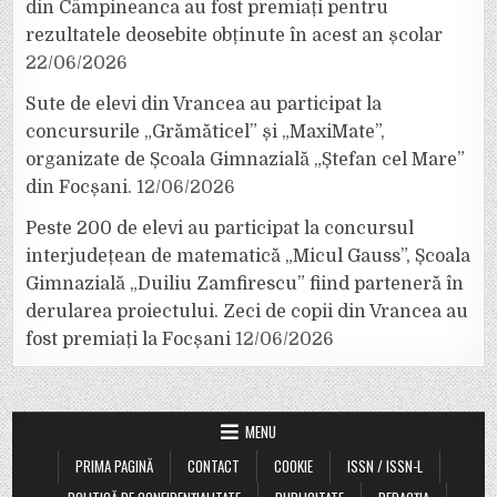
din Câmpineanca au fost premiați pentru
rezultatele deosebite obținute în acest an școlar
22/06/2026
Sute de elevi din Vrancea au participat la
concursurile „Grămăticel” și „MaxiMate”,
organizate de Școala Gimnazială „Ștefan cel Mare”
din Focșani.
12/06/2026
Peste 200 de elevi au participat la concursul
interjudețean de matematică „Micul Gauss”, Școala
Gimnazială „Duiliu Zamfirescu” fiind parteneră în
derularea proiectului. Zeci de copii din Vrancea au
fost premiați la Focșani
12/06/2026
MENU
PRIMA PAGINĂ
CONTACT
COOKIE
ISSN / ISSN-L