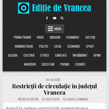
Skip
to
content
MENU
PRIMA PAGINĂ
VIDEO
EMISIUNI
EVENIMENT
JUSTIȚIE
ADMINISTRAȚIE
POLITIC
LOCAL
ECONOMIC
SPORT
ALEGERI
CULTURĂ
STRĂZI
SĂNĂTATE
ÎNVĂȚĂMÂNT
OPINII
ANUNȚURI
EXECUTĂRI
PROMO
COOKIES
POSTED
JUSTIȚIE
IN
Restricții de circulație în județul
Vrancea
ON
EDITIE EDITOR
13/07/2024
LEAVE A COMMENT
RESTRICȚII
DE
CIRCULAȚIE
Având în vedere avertizările meteorologice