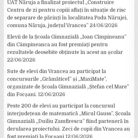
UAT Năruja a finalizat proiectul „Construire
Centru de zi pentru copiii aflați în situație de risc
de separare de părinți în localitatea Podu Nărujei,
comuna Năruja, județul Vrancea”
24/06/2026
Elevii de la Școala Gimnazială „Ioan Cîmpineanu”
din Câmpineanca au fost premiați pentru
rezultatele deosebite obținute în acest an școlar
22/06/2026
Sute de elevi din Vrancea au participat la
concursurile „Grămăticel” și „MaxiMate”,
organizate de Școala Gimnazială „Ștefan cel Mare”
din Focșani.
12/06/2026
Peste 200 de elevi au participat la concursul
interjudețean de matematică „Micul Gauss”, Școala
Gimnazială „Duiliu Zamfirescu” fiind parteneră în
derularea proiectului. Zeci de copii din Vrancea au
fost premiați la Focșani
12/06/2026