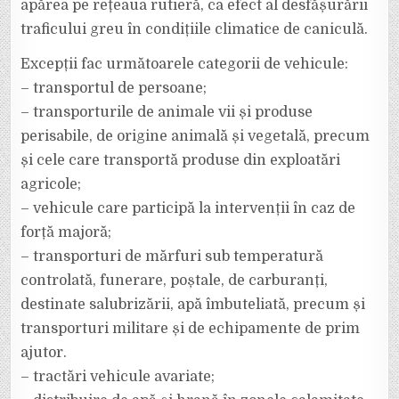
apărea pe rețeaua rutieră, ca efect al desfășurării
traficului greu în condițiile climatice de caniculă.
Excepții fac următoarele categorii de vehicule:
– transportul de persoane;
– ⁠transporturile de animale vii și produse
perisabile, de origine animală și vegetală, precum
și cele care transportă produse din exploatări
agricole;
– ⁠vehicule care participă la intervenții în caz de
forță majoră;
– ⁠transporturi de mărfuri sub temperatură
controlată, funerare, poștale, de carburanți,
destinate salubrizării, apă îmbuteliată, precum și
transporturi militare și de echipamente de prim
ajutor.
– ⁠tractări vehicule avariate;