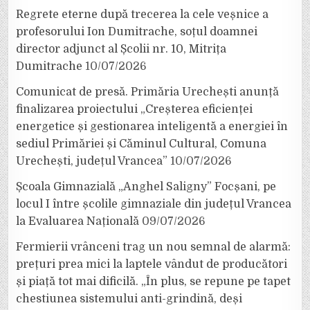
Regrete eterne după trecerea la cele veșnice a
profesorului Ion Dumitrache, soțul doamnei
director adjunct al Școlii nr. 10, Mitrița
Dumitrache
10/07/2026
Comunicat de presă. Primăria Urechești anunță
finalizarea proiectului „Creșterea eficienței
energetice și gestionarea inteligentă a energiei în
sediul Primăriei și Căminul Cultural, Comuna
Urechești, județul Vrancea”
10/07/2026
Școala Gimnazială „Anghel Saligny” Focșani, pe
locul I între școlile gimnaziale din județul Vrancea
la Evaluarea Națională
09/07/2026
Fermierii vrânceni trag un nou semnal de alarmă:
prețuri prea mici la laptele vândut de producători
și piață tot mai dificilă. „În plus, se repune pe tapet
chestiunea sistemului anti-grindină, deși