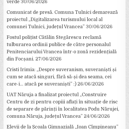
verde
30/06/2026
Comunicat de presă. Comuna Tulnici demarează
proiectul „Digitalizarea turismului local al
comunei Tulnici, județul Vrancea”
30/06/2026
Fostul polițist Cătălin Stegărescu reclamă
tulburarea ordinii publice de către personalul
Penitenciarului Vrancea într-o zonă rezidențială
din Focșani.
27/06/2026
Cristi Irimia: „Despre suveranism, suveraniști și
cum se atacă singuri, fără să-și dea seama, cei
care-i… atacă pe suveraniști” :)
26/06/2026
UAT Năruja a finalizat proiectul „Construire
Centru de zi pentru copiii aflați în situație de risc
de separare de părinți în localitatea Podu Nărujei,
comuna Năruja, județul Vrancea”
24/06/2026
Elevii de la Școala Gimnazială „Ioan Cîmpineanu”