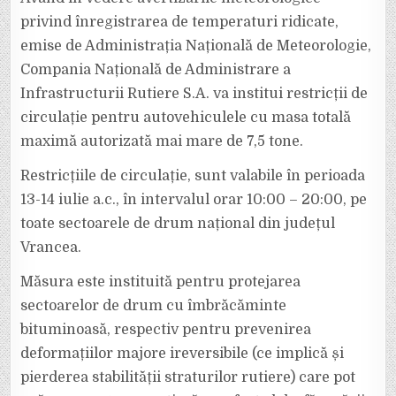
ÎN
JUDEȚUL
privind înregistrarea de temperaturi ridicate,
VRANCEA
emise de Administrația Națională de Meteorologie,
Compania Națională de Administrare a
Infrastructurii Rutiere S.A. va institui restricții de
circulație pentru autovehiculele cu masa totală
maximă autorizată mai mare de 7,5 tone.
Restricțiile de circulație, sunt valabile în perioada
13-14 iulie a.c., în intervalul orar 10:00 – 20:00, pe
toate sectoarele de drum național din județul
Vrancea.
Măsura este instituită pentru protejarea
sectoarelor de drum cu îmbrăcăminte
bituminoasă, respectiv pentru prevenirea
deformațiilor majore ireversibile (ce implică și
pierderea stabilității straturilor rutiere) care pot