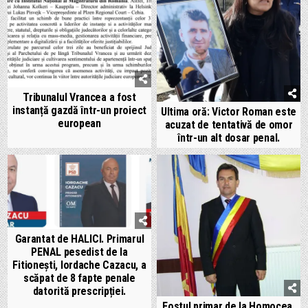
Tribunalul Vrancea a fost
instanță gazdă într-un proiect
Ultima oră: Victor Roman este
european
acuzat de tentativă de omor
într-un alt dosar penal.
Garantat de HALICI. Primarul
PENAL pesedist de la
Fitionești, Iordache Cazacu, a
scăpat de 8 fapte penale
datorită prescripției.
Fostul primar de la Homocea,