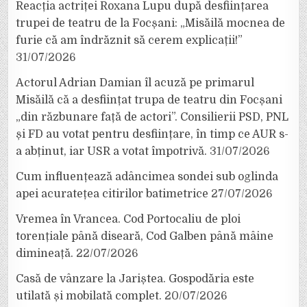
Reacția actriței Roxana Lupu după desființarea
trupei de teatru de la Focșani: „Misăilă mocnea de
furie că am îndrăznit să cerem explicații!”
31/07/2026
Actorul Adrian Damian îl acuză pe primarul
Misăilă că a desființat trupa de teatru din Focșani
„din răzbunare față de actori”. Consilierii PSD, PNL
și FD au votat pentru desființare, în timp ce AUR s-
a abținut, iar USR a votat împotrivă.
31/07/2026
Cum influențează adâncimea sondei sub oglinda
apei acuratețea citirilor batimetrice
27/07/2026
Vremea în Vrancea. Cod Portocaliu de ploi
torențiale până diseară, Cod Galben până mâine
dimineață.
22/07/2026
Casă de vânzare la Jariștea. Gospodăria este
utilată și mobilată complet.
20/07/2026