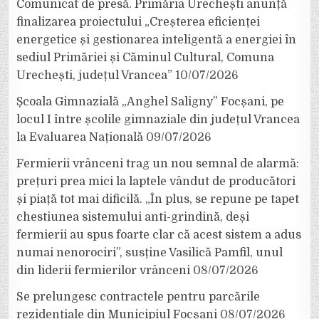
Comunicat de presă. Primăria Urechești anunță
finalizarea proiectului „Creșterea eficienței
energetice și gestionarea inteligentă a energiei în
sediul Primăriei și Căminul Cultural, Comuna
Urechești, județul Vrancea”
10/07/2026
Școala Gimnazială „Anghel Saligny” Focșani, pe
locul I între școlile gimnaziale din județul Vrancea
la Evaluarea Națională
09/07/2026
Fermierii vrânceni trag un nou semnal de alarmă:
prețuri prea mici la laptele vândut de producători
și piață tot mai dificilă. „În plus, se repune pe tapet
chestiunea sistemului anti-grindină, deși
fermierii au spus foarte clar că acest sistem a adus
numai nenorociri”, susține Vasilică Pamfil, unul
din liderii fermierilor vrânceni
08/07/2026
Se prelungesc contractele pentru parcările
rezidențiale din Municipiul Focșani
08/07/2026