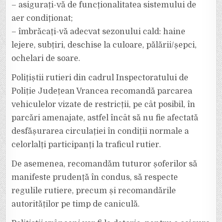
– asigurați-vă de funcționalitatea sistemului de
aer condiționat;
– îmbrăcați-vă adecvat sezonului cald: haine
lejere, subțiri, deschise la culoare, pălării/șepci,
ochelari de soare.
Polițiștii rutieri din cadrul Inspectoratului de
Poliție Județean Vrancea recomandă parcarea
vehiculelor vizate de restricții, pe cât posibil, în
parcări amenajate, astfel încât să nu fie afectată
desfășurarea circulației în condiții normale a
celorlalți participanți la traficul rutier.
De asemenea, recomandăm tuturor șoferilor să
manifeste prudență în condus, să respecte
regulile rutiere, precum și recomandările
autorităților pe timp de caniculă.