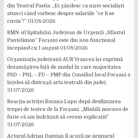
din Teatrul Pastia: „Ei gândesc ca niște socialiști
atunci când vorbesc despre salariile ”ce li se
cuvin”!”
01/08/2026
RMN-ul Spitalului Județean de Urgență „Sfântul
Pantelimon” Focșani este din nou funcțional
începând cu 1 august
01/08/2026
Organizația județeană AUR Vrancea își exprimă
dezamăgirea față de modul în care majoritatea
PSD – PNL – FD – PMP din Consiliul local Focșani a
înțeles să distrugă arta teatrală din județ.
31/07/2026
Reacția actriței Roxana Lupu după desființarea
trupei de teatru de la Focșani: „Misăilă mocnea de
furie că am îndrăznit să cerem explicații!”
31/07/2026
Actorul Adrian Damian îl acuză pe primarul