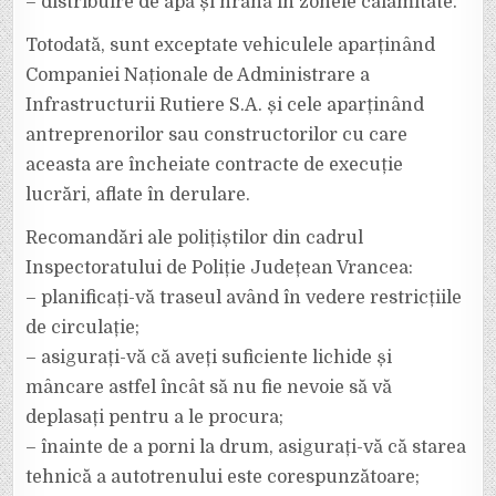
– ⁠distribuire de apă și hrană în zonele calamitate.
Totodată, sunt exceptate vehiculele aparținând
Companiei Naționale de Administrare a
Infrastructurii Rutiere S.A. și cele aparținând
antreprenorilor sau constructorilor cu care
aceasta are încheiate contracte de execuție
lucrări, aflate în derulare.
Recomandări ale polițiștilor din cadrul
Inspectoratului de Poliție Județean Vrancea:
– planificați-vă traseul având în vedere restricțiile
de circulație;
– asigurați-vă că aveți suficiente lichide și
mâncare astfel încât să nu fie nevoie să vă
deplasați pentru a le procura;
– înainte de a porni la drum, asigurați-vă că starea
tehnică a autotrenului este corespunzătoare;