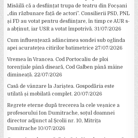
Misăilă că a desființat trupa de teatru din Focșani
„din răzbunare față de actori”. Consilierii PSD, PNL
și FD au votat pentru desființare, în timp ce AUR s-
a abținut, iar USR a votat împotrivă.
31/07/2026
Cum influențează adâncimea sondei sub oglinda
apei acuratețea citirilor batimetrice
27/07/2026
Vremea în Vrancea. Cod Portocaliu de ploi
torențiale până diseară, Cod Galben până mâine
dimineață.
22/07/2026
Casă de vânzare la Jariștea. Gospodăria este
utilată și mobilată complet.
20/07/2026
Regrete eterne după trecerea la cele veșnice a
profesorului Ion Dumitrache, soțul doamnei
director adjunct al Școlii nr. 10, Mitrița
Dumitrache
10/07/2026