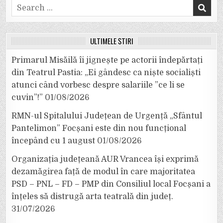
Search
for:
ULTIMELE ȘTIRI
Primarul Misăilă îi jignește pe actorii îndepărtați
din Teatrul Pastia: „Ei gândesc ca niște socialiști
atunci când vorbesc despre salariile ”ce li se
cuvin”!”
01/08/2026
RMN-ul Spitalului Județean de Urgență „Sfântul
Pantelimon” Focșani este din nou funcțional
începând cu 1 august
01/08/2026
Organizația județeană AUR Vrancea își exprimă
dezamăgirea față de modul în care majoritatea
PSD – PNL – FD – PMP din Consiliul local Focșani a
înțeles să distrugă arta teatrală din județ.
31/07/2026