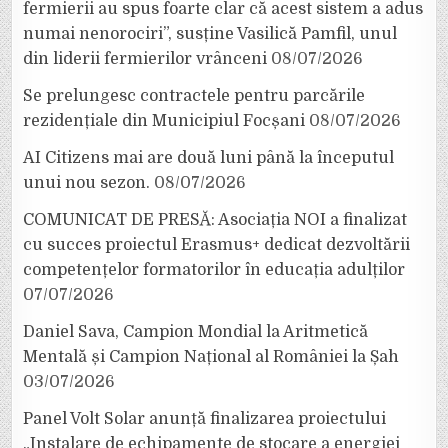
fermierii au spus foarte clar că acest sistem a adus
numai nenorociri”, susține Vasilică Pamfil, unul
din liderii fermierilor vrânceni
08/07/2026
Se prelungesc contractele pentru parcările
rezidențiale din Municipiul Focșani
08/07/2026
AI Citizens mai are două luni până la începutul
unui nou sezon.
08/07/2026
COMUNICAT DE PRESĂ: Asociația NOI a finalizat
cu succes proiectul Erasmus+ dedicat dezvoltării
competențelor formatorilor în educația adulților
07/07/2026
Daniel Sava, Campion Mondial la Aritmetică
Mentală și Campion Național al României la Șah
03/07/2026
Panel Volt Solar anunță finalizarea proiectului
„Instalare de echipamente de stocare a energiei