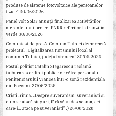
produse de sisteme fotovoltaice ale persoanelor
fizice”
30/06/2026
Panel Volt Solar anunță finalizarea activităților
aferente unui proiect PNRR referitor la tranziția
verde
30/06/2026
Comunicat de presă. Comuna Tulnici demarează
proiectul „Digitalizarea turismului local al
comunei Tulnici, județul Vrancea”
30/06/2026
Fostul polițist Cătălin Stegărescu reclamă
tulburarea ordinii publice de către personalul
Penitenciarului Vrancea într-o zonă rezidențială
din Focșani.
27/06/2026
Cristi Irimia: „Despre suveranism, suveraniști și
cum se atacă singuri, fără să-și dea seama, cei
care-i… atacă pe suveraniști” :)
26/06/2026