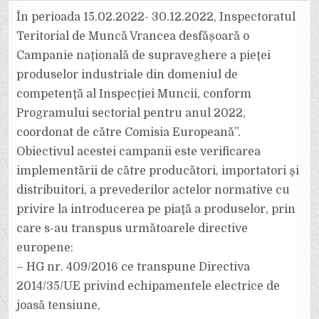
A
DERULAT
În perioada 15.02.2022- 30.12.2022, Inspectoratul
O
CAMPANIE
Teritorial de Muncă Vrancea desfășoară o
DE
SUPRAVEGHERE
Campanie naţională de supraveghere a pieţei
A
PIEŢEI
produselor industriale din domeniul de
PRODUSELOR
INDUSTRIALE
competenţă al Inspecţiei Muncii, conform
Programului sectorial pentru anul 2022,
coordonat de către Comisia Europeană”.
Obiectivul acestei campanii este verificarea
implementării de către producători, importatori şi
distribuitori, a prevederilor actelor normative cu
privire la introducerea pe piaţă a produselor, prin
care s-au transpus următoarele directive
europene:
– HG nr. 409/2016 ce transpune Directiva
2014/35/UE privind echipamentele electrice de
joasă tensiune,