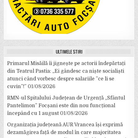
ULTIMELE ȘTIRI
Primarul Misăilă îi jignește pe actorii îndepărtați
din Teatrul Pastia: „Ei gândesc ca niște socialiști
atunci când vorbesc despre salariile ”ce li se
cuvin”!”
01/08/2026
RMN-ul Spitalului Județean de Urgență „Sfântul
Pantelimon” Focșani este din nou funcțional
începând cu 1 august
01/08/2026
Organizația județeană AUR Vrancea își exprimă
dezamăgirea față de modul în care majoritatea