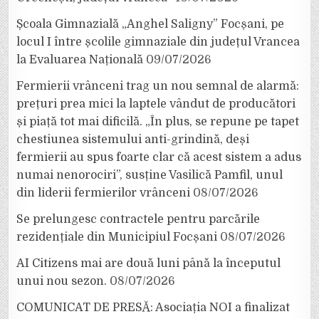
Școala Gimnazială „Anghel Saligny” Focșani, pe
locul I între școlile gimnaziale din județul Vrancea
la Evaluarea Națională
09/07/2026
Fermierii vrânceni trag un nou semnal de alarmă:
prețuri prea mici la laptele vândut de producători
și piață tot mai dificilă. „În plus, se repune pe tapet
chestiunea sistemului anti-grindină, deși
fermierii au spus foarte clar că acest sistem a adus
numai nenorociri”, susține Vasilică Pamfil, unul
din liderii fermierilor vrânceni
08/07/2026
Se prelungesc contractele pentru parcările
rezidențiale din Municipiul Focșani
08/07/2026
AI Citizens mai are două luni până la începutul
unui nou sezon.
08/07/2026
COMUNICAT DE PRESĂ: Asociația NOI a finalizat