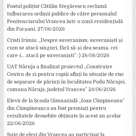
Fostul polițist Cătălin Stegărescu reclamă
tulburarea ordinii publice de către personalul
Penitenciarului Vrancea într-o zonă rezidențială
din Focșani.
27/06/2026
Cristi Irimia: „Despre suveranism, suveraniști și
cum se atacă singuri, fără să-și dea seama, cei
care-i… atacă pe suveraniști” :)
26/06/2026
UAT Năruja a finalizat proiectul „Construire
Centru de zi pentru copiii aflați în situație de risc
de separare de părinți în localitatea Podu Nărujei,
comuna Năruja, județul Vrancea”
24/06/2026
Elevii de la Școala Gimnazială „Ioan Cîmpineanu”
din Câmpineanca au fost premiați pentru
rezultatele deosebite obținute în acest an școlar
22/06/2026
Sute de elevi din Vrancea au participat la