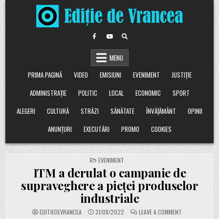
Skip
to
content
MENU
PRIMA PAGINĂ
VIDEO
EMISIUNI
EVENIMENT
JUSTIȚIE
ADMINISTRAȚIE
POLITIC
LOCAL
ECONOMIC
SPORT
ALEGERI
CULTURĂ
STRĂZI
SĂNĂTATE
ÎNVĂȚĂMÂNT
OPINII
ANUNȚURI
EXECUTĂRI
PROMO
COOKIES
POSTED
EVENIMENT
IN
ITM a derulat o campanie de
supraveghere a pieţei produselor
industriale
ON
EDITIEDEVRANCEA
31/08/2022
LEAVE A COMMENT
ITM