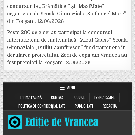
concursurile „Grămăticel” și „MaxiMate”,
organizate de Școala Gimnazială „Ștefan cel Mare”
din Focșani.
12/06/2026
Peste 200 de elevi au participat la concursul
interjudețean de matematică „Micul Gauss”, Școala
Gimnazială „Duiliu Zamfirescu” fiind parteneră în
derularea proiectului. Zeci de copii din Vrancea au
fost premiați la Focșani
12/06/2026
MENU
PRIMA PAGINĂ
CONTACT
COOKIE
ISSN / ISSN-L
POLITICĂ DE CONFIDENȚIALITATE
PUBLICITATE
REDACȚIA