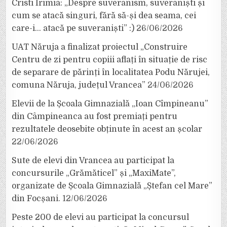
Cristi Irimia: „Despre suveranism, suveraniști și
cum se atacă singuri, fără să-și dea seama, cei
care-i… atacă pe suveraniști” :)
26/06/2026
UAT Năruja a finalizat proiectul „Construire
Centru de zi pentru copiii aflați în situație de risc
de separare de părinți în localitatea Podu Nărujei,
comuna Năruja, județul Vrancea”
24/06/2026
Elevii de la Școala Gimnazială „Ioan Cîmpineanu”
din Câmpineanca au fost premiați pentru
rezultatele deosebite obținute în acest an școlar
22/06/2026
Sute de elevi din Vrancea au participat la
concursurile „Grămăticel” și „MaxiMate”,
organizate de Școala Gimnazială „Ștefan cel Mare”
din Focșani.
12/06/2026
Peste 200 de elevi au participat la concursul