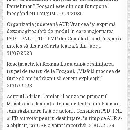
Pantelimon” Focșani este din nou funcțional
începând cu 1 august
01/08/2026
Organizația județeană AUR Vrancea își exprimă
dezamăgirea față de modul în care majoritatea
PSD – PNL – FD – PMP din Consiliul local Focșani a
înțeles să distrugă arta teatrală din județ.
31/07/2026
Reacția actriței Roxana Lupu după desființarea
trupei de teatru de la Focșani: „Misăilă mocnea de
furie că am îndrăznit să cerem explicații!”
31/07/2026
Actorul Adrian Damian îl acuză pe primarul
Misăilă că a desființat trupa de teatru din Focșani
„din răzbunare față de actori”. Consilierii PSD, PNL
și FD au votat pentru desființare, în timp ce AUR s-
a abținut, iar USR a votat împotrivă.
31/07/2026