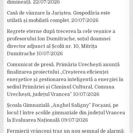
dimineață.
22/07/2026
Casă de vânzare la Jariștea. Gospodăria este
utilată și mobilată complet.
20/07/2026
Regrete eterne după trecerea la cele veșnice a
profesorului Ion Dumitrache, soțul doamnei
director adjunct al Școlii nr. 10, Mitrița
Dumitrache
10/07/2026
Comunicat de presă. Primăria Urechești anunță
finalizarea proiectului „Creșterea eficienței
energetice și gestionarea inteligentă a energiei în
sediul Primăriei și Căminul Cultural, Comuna
Urechești, județul Vrancea”
10/07/2026
Școala Gimnazială „Anghel Saligny” Focșani, pe
locul I între școlile gimnaziale din județul Vrancea
la Evaluarea Națională
09/07/2026
Fermierii vrânceni trag un nou semnal de alarmă: