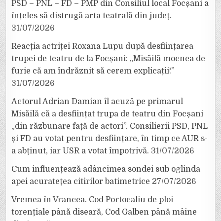
PSD – PNL – FD – PMP din Consiliul local Focșani a
înțeles să distrugă arta teatrală din județ.
31/07/2026
Reacția actriței Roxana Lupu după desființarea
trupei de teatru de la Focșani: „Misăilă mocnea de
furie că am îndrăznit să cerem explicații!”
31/07/2026
Actorul Adrian Damian îl acuză pe primarul
Misăilă că a desființat trupa de teatru din Focșani
„din răzbunare față de actori”. Consilierii PSD, PNL
și FD au votat pentru desființare, în timp ce AUR s-
a abținut, iar USR a votat împotrivă.
31/07/2026
Cum influențează adâncimea sondei sub oglinda
apei acuratețea citirilor batimetrice
27/07/2026
Vremea în Vrancea. Cod Portocaliu de ploi
torențiale până diseară, Cod Galben până mâine