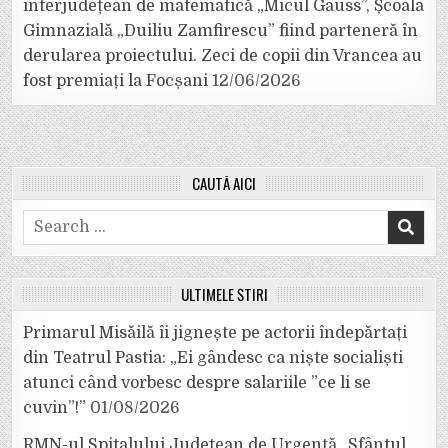
interjudețean de matematică „Micul Gauss”, Școala
Gimnazială „Duiliu Zamfirescu” fiind parteneră în
derularea proiectului. Zeci de copii din Vrancea au
fost premiați la Focșani
12/06/2026
CAUTĂ AICI
Search
for:
ULTIMELE ȘTIRI
Primarul Misăilă îi jignește pe actorii îndepărtați
din Teatrul Pastia: „Ei gândesc ca niște socialiști
atunci când vorbesc despre salariile ”ce li se
cuvin”!”
01/08/2026
RMN-ul Spitalului Județean de Urgență „Sfântul