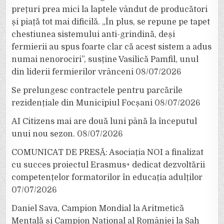
prețuri prea mici la laptele vândut de producători
și piață tot mai dificilă. „În plus, se repune pe tapet
chestiunea sistemului anti-grindină, deși
fermierii au spus foarte clar că acest sistem a adus
numai nenorociri”, susține Vasilică Pamfil, unul
din liderii fermierilor vrânceni
08/07/2026
Se prelungesc contractele pentru parcările
rezidențiale din Municipiul Focșani
08/07/2026
AI Citizens mai are două luni până la începutul
unui nou sezon.
08/07/2026
COMUNICAT DE PRESĂ: Asociația NOI a finalizat
cu succes proiectul Erasmus+ dedicat dezvoltării
competențelor formatorilor în educația adulților
07/07/2026
Daniel Sava, Campion Mondial la Aritmetică
Mentală și Campion Național al României la Șah