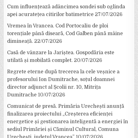
Cum influențează adâncimea sondei sub oglinda
apei acuratețea citirilor batimetrice
27/07/2026
Vremea în Vrancea. Cod Portocaliu de ploi
torențiale până diseară, Cod Galben până mâine
dimineață.
22/07/2026
Casă de vânzare la Jariștea. Gospodăria este
utilată și mobilată complet.
20/07/2026
Regrete eterne după trecerea la cele veșnice a
profesorului Ion Dumitrache, soțul doamnei
director adjunct al Școlii nr. 10, Mitrița
Dumitrache
10/07/2026
Comunicat de presă. Primăria Urechești anunță
finalizarea proiectului „Creșterea eficienței
energetice și gestionarea inteligentă a energiei în
sediul Primăriei și Căminul Cultural, Comuna
Urechești, județul Vrancea”
10/07/2026