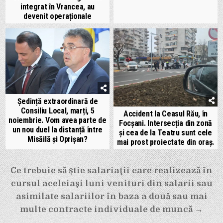
integrat în Vrancea, au
devenit operaționale
Ședință extraordinară de
Consiliu Local, marți, 5
Accident la Ceasul Rău, în
noiembrie. Vom avea parte de
Focșani. Intersecția din zonă
un nou duel la distanță între
și cea de la Teatru sunt cele
Misăilă și Oprișan?
mai prost proiectate din oraș.
Navigare
Ce trebuie să știe salariaţii care realizează în
în
cursul aceleiaşi luni venituri din salarii sau
articole
asimilate salariilor în baza a două sau mai
multe contracte individuale de muncă →