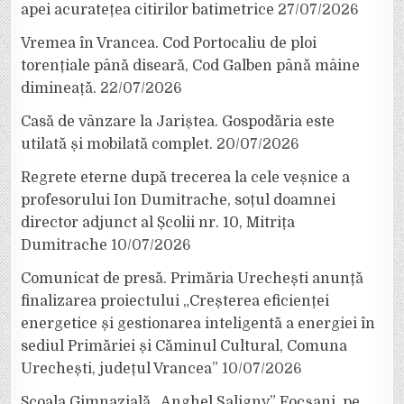
apei acuratețea citirilor batimetrice
27/07/2026
Vremea în Vrancea. Cod Portocaliu de ploi
torențiale până diseară, Cod Galben până mâine
dimineață.
22/07/2026
Casă de vânzare la Jariștea. Gospodăria este
utilată și mobilată complet.
20/07/2026
Regrete eterne după trecerea la cele veșnice a
profesorului Ion Dumitrache, soțul doamnei
director adjunct al Școlii nr. 10, Mitrița
Dumitrache
10/07/2026
Comunicat de presă. Primăria Urechești anunță
finalizarea proiectului „Creșterea eficienței
energetice și gestionarea inteligentă a energiei în
sediul Primăriei și Căminul Cultural, Comuna
Urechești, județul Vrancea”
10/07/2026
Școala Gimnazială „Anghel Saligny” Focșani, pe