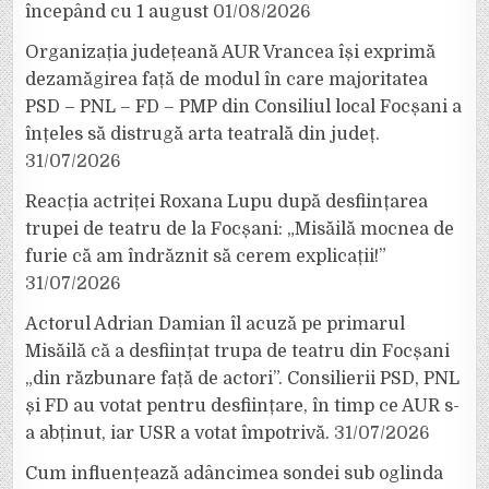
începând cu 1 august
01/08/2026
Organizația județeană AUR Vrancea își exprimă
dezamăgirea față de modul în care majoritatea
PSD – PNL – FD – PMP din Consiliul local Focșani a
înțeles să distrugă arta teatrală din județ.
31/07/2026
Reacția actriței Roxana Lupu după desființarea
trupei de teatru de la Focșani: „Misăilă mocnea de
furie că am îndrăznit să cerem explicații!”
31/07/2026
Actorul Adrian Damian îl acuză pe primarul
Misăilă că a desființat trupa de teatru din Focșani
„din răzbunare față de actori”. Consilierii PSD, PNL
și FD au votat pentru desființare, în timp ce AUR s-
a abținut, iar USR a votat împotrivă.
31/07/2026
Cum influențează adâncimea sondei sub oglinda