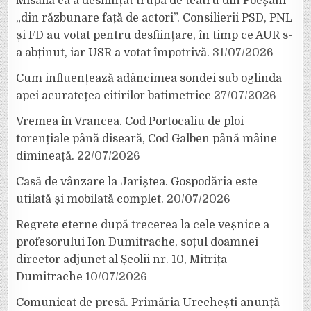
Misăilă că a desființat trupa de teatru din Focșani
„din răzbunare față de actori”. Consilierii PSD, PNL
și FD au votat pentru desființare, în timp ce AUR s-
a abținut, iar USR a votat împotrivă.
31/07/2026
Cum influențează adâncimea sondei sub oglinda
apei acuratețea citirilor batimetrice
27/07/2026
Vremea în Vrancea. Cod Portocaliu de ploi
torențiale până diseară, Cod Galben până mâine
dimineață.
22/07/2026
Casă de vânzare la Jariștea. Gospodăria este
utilată și mobilată complet.
20/07/2026
Regrete eterne după trecerea la cele veșnice a
profesorului Ion Dumitrache, soțul doamnei
director adjunct al Școlii nr. 10, Mitrița
Dumitrache
10/07/2026
Comunicat de presă. Primăria Urechești anunță