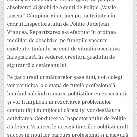
DE
POLIȚIE
absolvenți ai Școlii de Agenți de Poliţie ,,Vasile
ȘI-
AU
Lascăr” Câmpina, și-au început activitatea în
ÎNCEPUT
AZI
cadrul Inspectoratului de Poliție Județean
ACTIVITATEA
LA
IPJ
Vrancea. Repartizarea s-a efectuat în ordinea
VRANCEA
mediilor de absolvire, pe funcțiile vacante
existente, ținându-se cont de situația operativă
înregistrată, în vederea creșterii gradului de
siguranță a cetățeanului.
Pe parcursul următoarelor șase luni, noii colegi
vor participa la o etapă de tutelă profesională,
lucrând sub îndrumarea polițiștilor cu experiență
și vor fi implicați în rezolvarea problemelor
comunității în mijlocul căreia își vor desfășura
activitatea. Conducerea Inspectoratului de Poliție
Județean Vrancea le urează tinerilor polițiști mult
succes în noul lor parcurs profesional și îi asigură