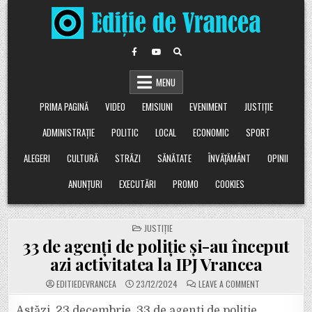
Skip
to
content
MENU
PRIMA PAGINĂ
VIDEO
EMISIUNI
EVENIMENT
JUSTIȚIE
ADMINISTRAȚIE
POLITIC
LOCAL
ECONOMIC
SPORT
ALEGERI
CULTURĂ
STRĂZI
SĂNĂTATE
ÎNVĂȚĂMÂNT
OPINII
ANUNȚURI
EXECUTĂRI
PROMO
COOKIES
POSTED
JUSTIȚIE
IN
33 de agenți de poliție și-au început
azi activitatea la IPJ Vrancea
ON
EDITIEDEVRANCEA
23/12/2024
LEAVE A COMMENT
33
DE
AGENȚI
Astăzi, 23 decembrie, 33 de agenți de poliție,