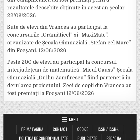
rezultatele deosebite obținute în acest an școlar
22/06/2026
Sute de elevi din Vrancea au participat la
concursurile „Grămăticel” și „MaxiMate”,
organizate de Școala Gimnazială „Ștefan cel Mare”
din Focșani.
12/06/2026
Peste 200 de elevi au participat la concursul
interjudețean de matematică „Micul Gauss”, Școala
Gimnazială „Duiliu Zamfirescu” fiind parteneră în
derularea proiectului. Zeci de copii din Vrancea au
fost premiați la Focșani
12/06/2026
MENU
PRIMA PAGINĂ
CONTACT
COOKIE
ISSN / ISSN-L
POLITICĂ DE CONFIDENȚIALITATE
PUBLICITATE
REDACȚIA