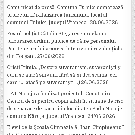
Comunicat de presă. Comuna Tulnici demarează
proiectul „Digitalizarea turismului local al
comunei Tulnici, județul Vrancea”
30/06/2026
Fostul polițist Cătălin Stegărescu reclamă
tulburarea ordinii publice de către personalul
Penitenciarului Vrancea într-o zonă rezidențială
din Focșani.
27/06/2026
Cristi Irimia: „Despre suveranism, suveraniști și
cum se atacă singuri, fără să-și dea seama, cei
care-i… atacă pe suveraniști” :)
26/06/2026
UAT Năruja a finalizat proiectul „Construire
Centru de zi pentru copiii aflați în situație de risc
de separare de părinți în localitatea Podu Nărujei,
comuna Năruja, județul Vrancea”
24/06/2026
Elevii de la Școala Gimnazială „Ioan Cîmpineanu”
din Câmpineanca au fost premiați pentru