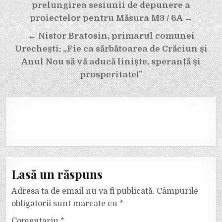
în
prelungirea sesiunii de depunere a
articole
proiectelor pentru Măsura M3 / 6A →
← Nistor Bratosin, primarul comunei
Urechești: „Fie ca sărbătoarea de Crăciun și
Anul Nou să vă aducă liniște, speranță și
prosperitate!”
Lasă un răspuns
Adresa ta de email nu va fi publicată.
Câmpurile
obligatorii sunt marcate cu
*
Comentariu
*