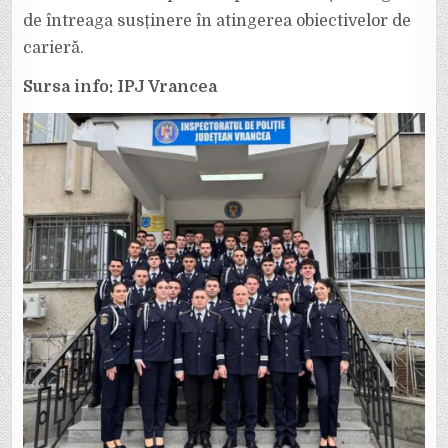
de întreaga susținere în atingerea obiectivelor de
carieră.
Sursa info: IPJ Vrancea