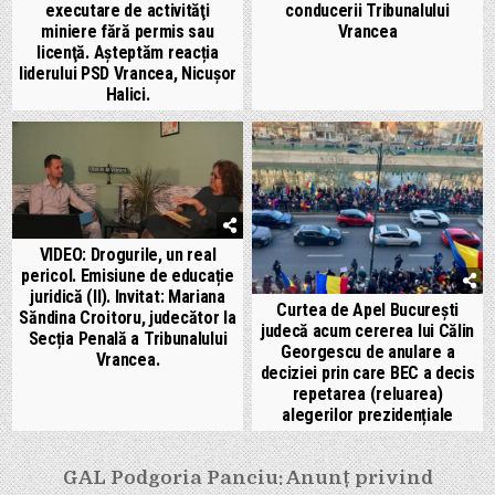
executare de activităţi
conducerii Tribunalului
miniere fără permis sau
Vrancea
licenţă. Așteptăm reacția
liderului PSD Vrancea, Nicușor
Halici.
VIDEO: Drogurile, un real
pericol. Emisiune de educație
juridică (II). Invitat: Mariana
Curtea de Apel București
Săndina Croitoru, judecător la
judecă acum cererea lui Călin
Secția Penală a Tribunalului
Georgescu de anulare a
Vrancea.
deciziei prin care BEC a decis
repetarea (reluarea)
alegerilor prezidențiale
Navigare
GAL Podgoria Panciu: Anunț privind