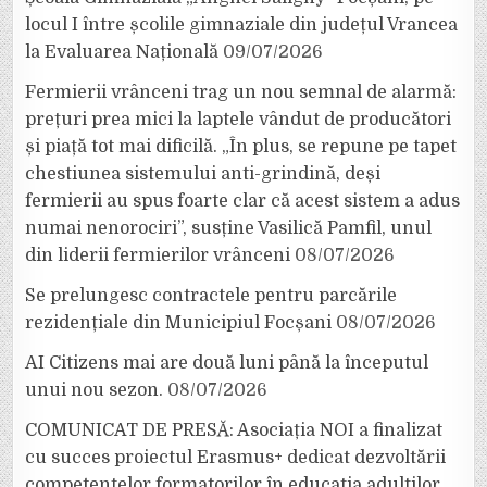
locul I între școlile gimnaziale din județul Vrancea
la Evaluarea Națională
09/07/2026
Fermierii vrânceni trag un nou semnal de alarmă:
prețuri prea mici la laptele vândut de producători
și piață tot mai dificilă. „În plus, se repune pe tapet
chestiunea sistemului anti-grindină, deși
fermierii au spus foarte clar că acest sistem a adus
numai nenorociri”, susține Vasilică Pamfil, unul
din liderii fermierilor vrânceni
08/07/2026
Se prelungesc contractele pentru parcările
rezidențiale din Municipiul Focșani
08/07/2026
AI Citizens mai are două luni până la începutul
unui nou sezon.
08/07/2026
COMUNICAT DE PRESĂ: Asociația NOI a finalizat
cu succes proiectul Erasmus+ dedicat dezvoltării
competențelor formatorilor în educația adulților