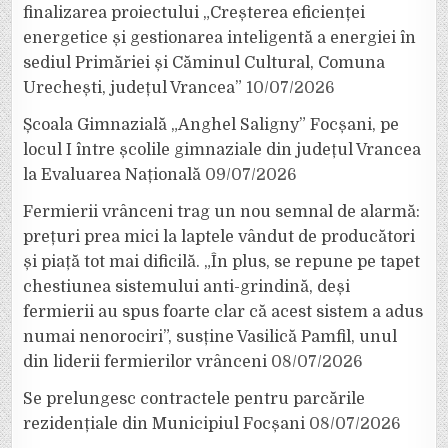
finalizarea proiectului „Creșterea eficienței
energetice și gestionarea inteligentă a energiei în
sediul Primăriei și Căminul Cultural, Comuna
Urechești, județul Vrancea”
10/07/2026
Școala Gimnazială „Anghel Saligny” Focșani, pe
locul I între școlile gimnaziale din județul Vrancea
la Evaluarea Națională
09/07/2026
Fermierii vrânceni trag un nou semnal de alarmă:
prețuri prea mici la laptele vândut de producători
și piață tot mai dificilă. „În plus, se repune pe tapet
chestiunea sistemului anti-grindină, deși
fermierii au spus foarte clar că acest sistem a adus
numai nenorociri”, susține Vasilică Pamfil, unul
din liderii fermierilor vrânceni
08/07/2026
Se prelungesc contractele pentru parcările
rezidențiale din Municipiul Focșani
08/07/2026