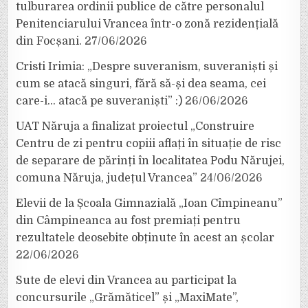
tulburarea ordinii publice de către personalul
Penitenciarului Vrancea într-o zonă rezidențială
din Focșani.
27/06/2026
Cristi Irimia: „Despre suveranism, suveraniști și
cum se atacă singuri, fără să-și dea seama, cei
care-i… atacă pe suveraniști” :)
26/06/2026
UAT Năruja a finalizat proiectul „Construire
Centru de zi pentru copiii aflați în situație de risc
de separare de părinți în localitatea Podu Nărujei,
comuna Năruja, județul Vrancea”
24/06/2026
Elevii de la Școala Gimnazială „Ioan Cîmpineanu”
din Câmpineanca au fost premiați pentru
rezultatele deosebite obținute în acest an școlar
22/06/2026
Sute de elevi din Vrancea au participat la
concursurile „Grămăticel” și „MaxiMate”,