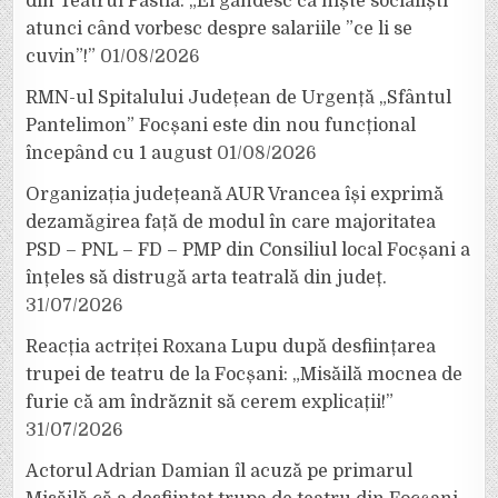
din Teatrul Pastia: „Ei gândesc ca niște socialiști
atunci când vorbesc despre salariile ”ce li se
cuvin”!”
01/08/2026
RMN-ul Spitalului Județean de Urgență „Sfântul
Pantelimon” Focșani este din nou funcțional
începând cu 1 august
01/08/2026
Organizația județeană AUR Vrancea își exprimă
dezamăgirea față de modul în care majoritatea
PSD – PNL – FD – PMP din Consiliul local Focșani a
înțeles să distrugă arta teatrală din județ.
31/07/2026
Reacția actriței Roxana Lupu după desființarea
trupei de teatru de la Focșani: „Misăilă mocnea de
furie că am îndrăznit să cerem explicații!”
31/07/2026
Actorul Adrian Damian îl acuză pe primarul