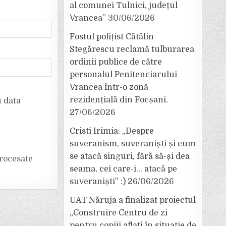
al comunei Tulnici, județul
Vrancea”
30/06/2026
Fostul polițist Cătălin
Stegărescu reclamă tulburarea
ordinii publice de către
personalul Penitenciarului
Vrancea într-o zonă
rezidențială din Focșani.
u data
27/06/2026
Cristi Irimia: „Despre
suveranism, suveraniști și cum
se atacă singuri, fără să-și dea
rocesate
seama, cei care-i… atacă pe
suveraniști” :)
26/06/2026
UAT Năruja a finalizat proiectul
„Construire Centru de zi
pentru copiii aflați în situație de