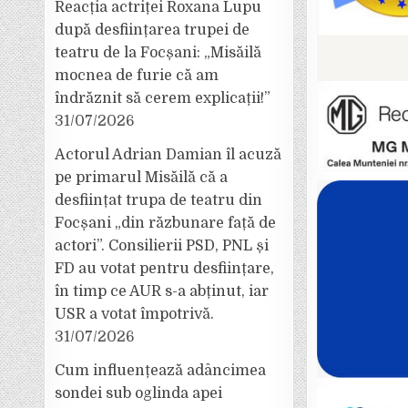
Reacția actriței Roxana Lupu
după desființarea trupei de
teatru de la Focșani: „Misăilă
mocnea de furie că am
îndrăznit să cerem explicații!”
31/07/2026
Actorul Adrian Damian îl acuză
pe primarul Misăilă că a
desființat trupa de teatru din
Focșani „din răzbunare față de
actori”. Consilierii PSD, PNL și
FD au votat pentru desființare,
în timp ce AUR s-a abținut, iar
USR a votat împotrivă.
31/07/2026
Cum influențează adâncimea
sondei sub oglinda apei