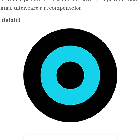
ȘI
PREGĂTEȘTE
rimirii ulterioare a recompenselor.
MANEVRE!
detalii!