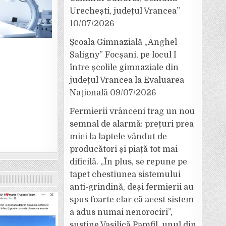
Urechești, județul Vrancea”
10/07/2026
Școala Gimnazială „Anghel
Saligny” Focșani, pe locul I
între școlile gimnaziale din
județul Vrancea la Evaluarea
Națională
09/07/2026
Fermierii vrânceni trag un nou
semnal de alarmă: prețuri prea
mici la laptele vândut de
producători și piață tot mai
dificilă. „În plus, se repune pe
tapet chestiunea sistemului
anti-grindină, deși fermierii au
spus foarte clar că acest sistem
a adus numai nenorociri”,
susține Vasilică Pamfil, unul din