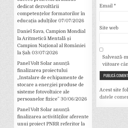
Email
*
dedicat dezvoltării
competențelor formatorilor în
educația adulților
07/07/2026
Site web
Daniel Sava, Campion Mondial
la Aritmetică Mentală și
Campion Național al României
la Șah
03/07/2026
Salvează-mi
Panel Volt Solar anunță
viitoare câ
finalizarea proiectului
„Instalare de echipamente de
stocare a energiei produse de
Acest site f
sisteme fotovoltaice ale
datele comen
persoanelor fizice”
30/06/2026
Panel Volt Solar anunță
finalizarea activităților aferente
unui proiect PNRR referitor la