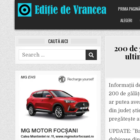
Skip
PRIMA PAGIN
to
content
ALEGERI
CAUTĂ AICI
200 de 
Search
ulti
for:
Informații d
200 de gălăț
ar putea ave
din județ șt
pregătește au
UPDATE: ”Bal
dubioase din