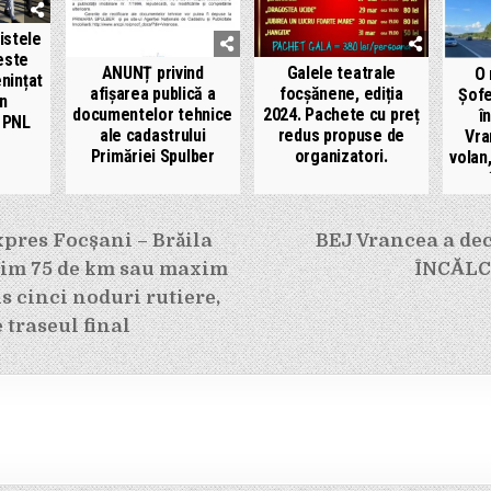
istele
este
ANUNȚ privind
Galele teatrale
O
nințat
afișarea publică a
focșănene, ediția
Șofe
un
documentelor tehnice
2024. Pachete cu preț
î
l PNL
ale cadastrului
redus propuse de
Vra
Primăriei Spulber
organizatori.
volan
e
pres Focșani – Brăila
BEJ Vrancea a dec
im 75 de km sau maxim
ÎNCĂLC
us cinci noduri rutiere,
 traseul final