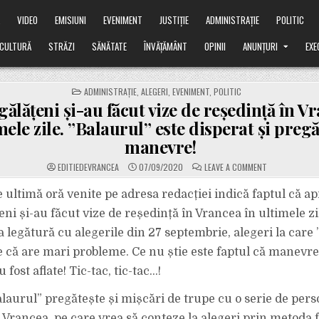
Ă
VIDEO
EMISIUNI
EVENIMENT
JUSTIȚIE
ADMINISTRAȚIE
POLITIC
CULTURĂ
STRĂZI
SĂNĂTATE
ÎNVĂȚĂMÂNT
OPINII
ANUNȚURI
EXE
POSTED
ADMINISTRAȚIE
,
ALEGERI
,
EVENIMENT
,
POLITIC
IN
gălățeni și-au făcut vize de reședință în V
mele zile. ”Balaurul” este disperat și pregă
manevre!
ON
EDITIEDEVRANCEA
07/09/2020
LEAVE A COMMENT
200
DE
GĂLĂȚENI
e ultimă oră venite pe adresa redacției indică faptul că a
ȘI-
AU
eni și-au făcut vize de reședință în Vrancea în ultimele z
FĂCUT
VIZE
a legătură cu alegerile din 27 septembrie, alegeri la care 
DE
REȘEDINȚĂ
ie că are mari probleme. Ce nu știe este faptul că manevre
ÎN
VRANCEA
ÎN
 fost aflate! Tic-tac, tic-tac…!
ULTIMELE
ZILE.
”BALAURUL”
aurul” pregătește și mișcări de trupe cu o serie de per
ESTE
DISPERAT
 Vrancea, pe care vrea să conteze la alegeri prin metoda f