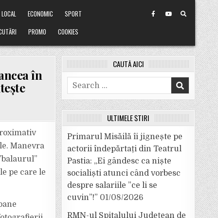
LOCAL
ECONOMIC
SPORT
CUTĂRI
PROMO
COOKIES
CAUTĂ AICI
rancea în
Search
tește
for:
ULTIMELE ȘTIRI
proximativ
Primarul Misăilă îi jignește pe
ile. Manevra
actorii îndepărtați din Teatrul
”balaurul”
Pastia: „Ei gândesc ca niște
le pe care le
socialiști atunci când vorbesc
despre salariile ”ce li se
cuvin”!”
01/08/2026
soane
RMN-ul Spitalului Județean de
otografierii