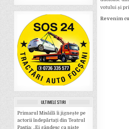
votului și p
Revenim cu 
ULTIMELE ȘTIRI
Primarul Misăilă îi jignește pe
actorii îndepărtați din Teatrul
Pastia: „Ei gândesc ca niște