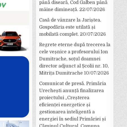
până diseară, Cod Galben până
mâine dimineață.
22/07/2026
Casă de vânzare la Jariștea.
Gospodăria este utilată și
mobilată complet.
20/07/2026
Regrete eterne după trecerea la
cele veșnice a profesorului Ion
Dumitrache, soțul doamnei
director adjunct al Școlii nr. 10,
Mitrița Dumitrache
10/07/2026
Comunicat de presă. Primăria
Urechești anunță finalizarea
proiectului „Creșterea
eficienței energetice și
gestionarea inteligentă a
energiei în sediul Primăriei și
Căminul Cultural, Comuna