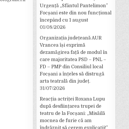
Urgență „Sfântul Pantelimon”
Focșani este din nou funcțional
începând cu 1 august
01/08/2026
Organizația județeană AUR
Vrancea își exprimă
dezamăgirea față de modul în
care majoritatea PSD – PNL –
FD – PMP din Consiliul local
Focșani a înțeles să distrugă
arta teatrală din județ.
31/07/2026
Reacția actriței Roxana Lupu
după desființarea trupei de
teatru de la Focșani: „Misăilă
mocnea de furie că am
îndrăznit să cerem explicații!”