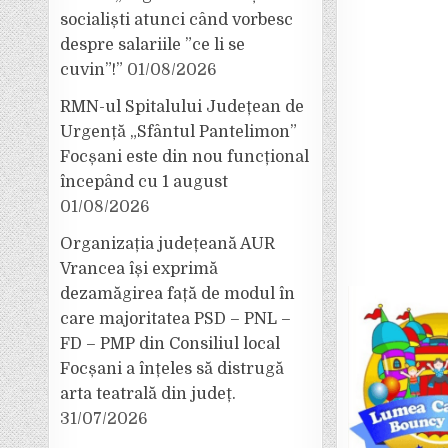
socialiști atunci când vorbesc
despre salariile ”ce li se
cuvin”!”
01/08/2026
RMN-ul Spitalului Județean de
Urgență „Sfântul Pantelimon”
Focșani este din nou funcțional
începând cu 1 august
01/08/2026
Organizația județeană AUR
Vrancea își exprimă
dezamăgirea față de modul în
care majoritatea PSD – PNL –
FD – PMP din Consiliul local
Focșani a înțeles să distrugă
arta teatrală din județ.
31/07/2026