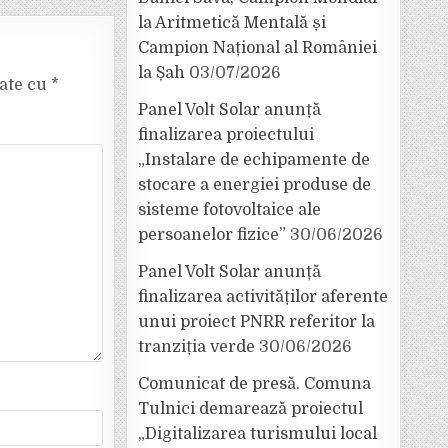
la Aritmetică Mentală și
Campion Național al României
la Șah
03/07/2026
cate cu
*
Panel Volt Solar anunță
finalizarea proiectului
„Instalare de echipamente de
stocare a energiei produse de
sisteme fotovoltaice ale
persoanelor fizice”
30/06/2026
Panel Volt Solar anunță
finalizarea activităților aferente
unui proiect PNRR referitor la
tranziția verde
30/06/2026
Comunicat de presă. Comuna
Tulnici demarează proiectul
„Digitalizarea turismului local