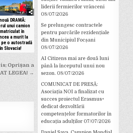
liderii fermierilor vrânceni
08/07/2026
 nouă DRAMĂ:
Se prelungesc contractele
rul unui camion
nmatriculat în
pentru parcările rezidențiale
ncea a murit la
din Municipiul Focșani
, pe o autostradă
08/07/2026
în Slovacia!
AI Citizens mai are două luni
is: Oprișan a
până la începutul unui nou
AT LEGEA! →
sezon.
08/07/2026
COMUNICAT DE PRESĂ:
Asociația NOI a finalizat cu
succes proiectul Erasmus+
dedicat dezvoltării
competențelor formatorilor în
educația adulților
07/07/2026
Daniel Sava, Campion Mondial