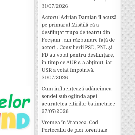
31/07/2026
Actorul Adrian Damian îl acuză
pe primarul Misăilă că a
desființat trupa de teatru din
Focșani „din răzbunare față de
actori”. Consilierii PSD, PNL și
FD au votat pentru desființare,
în timp ce AUR s-a abținut, iar
USR a votat împotrivă.
31/07/2026
Cum influențează adâncimea
sondei sub oglinda apei
acuratețea citirilor batimetrice
27/07/2026
Vremea în Vrancea. Cod
Portocaliu de ploi torențiale