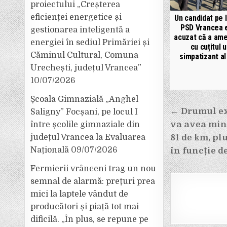
proiectului „Creșterea
eficienței energetice și
Un candidat pe l
PSD Vrancea 
gestionarea inteligentă a
acuzat că a ame
energiei în sediul Primăriei și
cu cuțitul 
Căminul Cultural, Comuna
simpatizant a
Urechești, județul Vrancea”
10/07/2026
Școala Gimnazială „Anghel
Navigar
← Drumul ex
Saligny” Focșani, pe locul I
în
va avea min
între școlile gimnaziale din
articole
județul Vrancea la Evaluarea
81 de km, pl
Națională
09/07/2026
în funcție de
Fermierii vrânceni trag un nou
semnal de alarmă: prețuri prea
mici la laptele vândut de
producători și piață tot mai
dificilă. „În plus, se repune pe