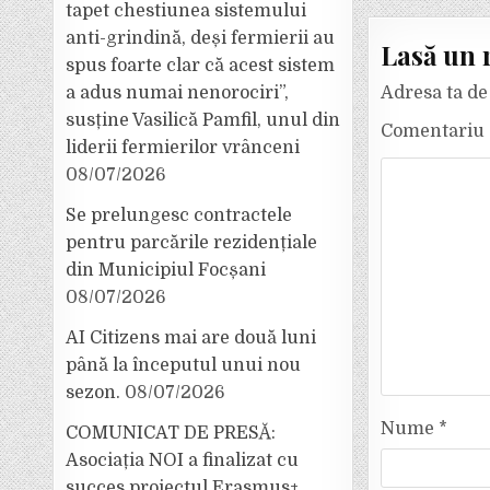
tapet chestiunea sistemului
anti-grindină, deși fermierii au
Lasă un 
spus foarte clar că acest sistem
a adus numai nenorociri”,
Adresa ta de 
susține Vasilică Pamfil, unul din
Comentariu
liderii fermierilor vrânceni
08/07/2026
Se prelungesc contractele
pentru parcările rezidențiale
din Municipiul Focșani
08/07/2026
AI Citizens mai are două luni
până la începutul unui nou
sezon.
08/07/2026
Nume
*
COMUNICAT DE PRESĂ:
Asociația NOI a finalizat cu
succes proiectul Erasmus+