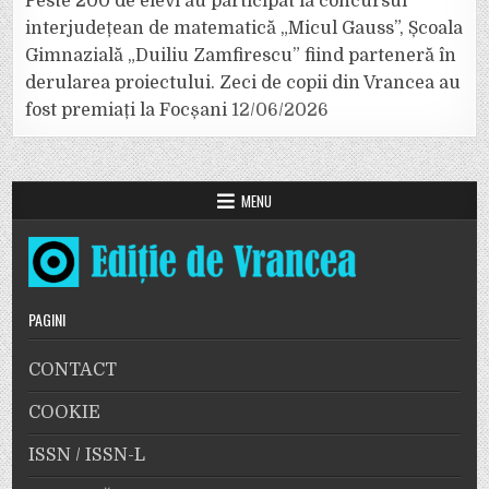
Peste 200 de elevi au participat la concursul
interjudețean de matematică „Micul Gauss”, Școala
Gimnazială „Duiliu Zamfirescu” fiind parteneră în
derularea proiectului. Zeci de copii din Vrancea au
fost premiați la Focșani
12/06/2026
MENU
PAGINI
CONTACT
COOKIE
ISSN / ISSN-L