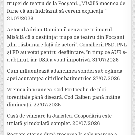
trupei de teatru de la Focșani: „Misăilă mocnea de
furie că am îndrăznit să cerem explicații!”
31/07/2026
Actorul Adrian Damian îl acuză pe primarul
Misăilă că a desființat trupa de teatru din Focșani
„din răzbunare față de actori”. Consilierii PSD, PNL
și FD au votat pentru desființare, în timp ce AUR s-
a abținut, iar USR a votat împotrivă.
31/07/2026
Cum influențează adâncimea sondei sub oglinda
apei acuratețea citirilor batimetrice
27/07/2026
Vremea în Vrancea. Cod Portocaliu de ploi
torențiale până diseară, Cod Galben până mâine
dimineață.
22/07/2026
Casă de vânzare la Jariștea. Gospodăria este
utilată și mobilată complet.
20/07/2026
Regrete eterne după trecerea la cele veșnice a