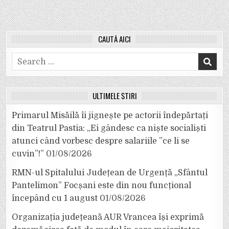
CAUTĂ AICI
Search
for:
ULTIMELE ȘTIRI
Primarul Misăilă îi jignește pe actorii îndepărtați
din Teatrul Pastia: „Ei gândesc ca niște socialiști
atunci când vorbesc despre salariile ”ce li se
cuvin”!”
01/08/2026
RMN-ul Spitalului Județean de Urgență „Sfântul
Pantelimon” Focșani este din nou funcțional
începând cu 1 august
01/08/2026
Organizația județeană AUR Vrancea își exprimă