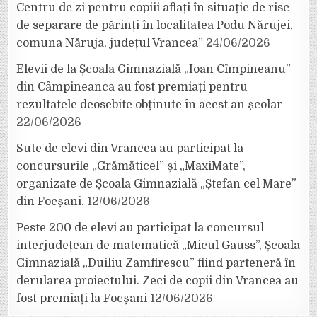
Centru de zi pentru copiii aflați în situație de risc
de separare de părinți în localitatea Podu Nărujei,
comuna Năruja, județul Vrancea”
24/06/2026
Elevii de la Școala Gimnazială „Ioan Cîmpineanu”
din Câmpineanca au fost premiați pentru
rezultatele deosebite obținute în acest an școlar
22/06/2026
Sute de elevi din Vrancea au participat la
concursurile „Grămăticel” și „MaxiMate”,
organizate de Școala Gimnazială „Ștefan cel Mare”
din Focșani.
12/06/2026
Peste 200 de elevi au participat la concursul
interjudețean de matematică „Micul Gauss”, Școala
Gimnazială „Duiliu Zamfirescu” fiind parteneră în
derularea proiectului. Zeci de copii din Vrancea au
fost premiați la Focșani
12/06/2026