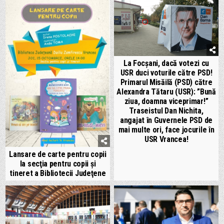
La Focșani, dacă votezi cu
USR duci voturile către PSD!
Primarul Misăilă (PSD) către
Alexandra Tătaru (USR): ”Bună
ziua, doamna viceprimar!”
Traseistul Dan Nichita,
angajat în Guvernele PSD de
mai multe ori, face jocurile în
USR Vrancea!
Lansare de carte pentru copii
la secţia pentru copii şi
tineret a Bibliotecii Judeţene