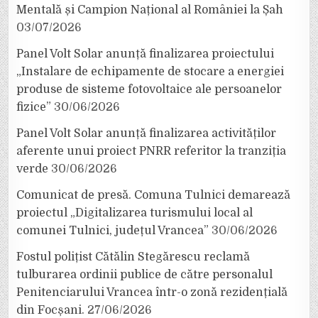
Mentală și Campion Național al României la Șah
03/07/2026
Panel Volt Solar anunță finalizarea proiectului
„Instalare de echipamente de stocare a energiei
produse de sisteme fotovoltaice ale persoanelor
fizice”
30/06/2026
Panel Volt Solar anunță finalizarea activităților
aferente unui proiect PNRR referitor la tranziția
verde
30/06/2026
Comunicat de presă. Comuna Tulnici demarează
proiectul „Digitalizarea turismului local al
comunei Tulnici, județul Vrancea”
30/06/2026
Fostul polițist Cătălin Stegărescu reclamă
tulburarea ordinii publice de către personalul
Penitenciarului Vrancea într-o zonă rezidențială
din Focșani.
27/06/2026