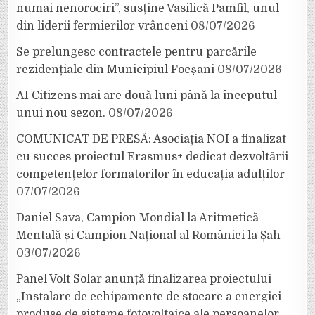
numai nenorociri”, susține Vasilică Pamfil, unul
din liderii fermierilor vrânceni
08/07/2026
Se prelungesc contractele pentru parcările
rezidențiale din Municipiul Focșani
08/07/2026
AI Citizens mai are două luni până la începutul
unui nou sezon.
08/07/2026
COMUNICAT DE PRESĂ: Asociația NOI a finalizat
cu succes proiectul Erasmus+ dedicat dezvoltării
competențelor formatorilor în educația adulților
07/07/2026
Daniel Sava, Campion Mondial la Aritmetică
Mentală și Campion Național al României la Șah
03/07/2026
Panel Volt Solar anunță finalizarea proiectului
„Instalare de echipamente de stocare a energiei
produse de sisteme fotovoltaice ale persoanelor