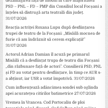
dezamăgirea față de modul în care majoritatea
PSD – PNL – FD – PMP din Consiliul local Focșani a
înțeles să distrugă arta teatrală din județ.
31/07/2026
Reacția actriței Roxana Lupu după desființarea
trupei de teatru de la Focșani: „Misăilă mocnea de
furie că am îndrăznit să cerem explicații!”
31/07/2026
Actorul Adrian Damian îl acuză pe primarul
Misăilă că a desființat trupa de teatru din Focșani
„din răzbunare față de actori”. Consilierii PSD, PNL
și FD au votat pentru desființare, în timp ce AUR s-
a abținut, iar USR a votat împotrivă.
31/07/2026
Cum influențează adâncimea sondei sub oglinda
apei acuratețea citirilor batimetrice
27/07/2026
Vremea în Vrancea. Cod Portocaliu de ploi