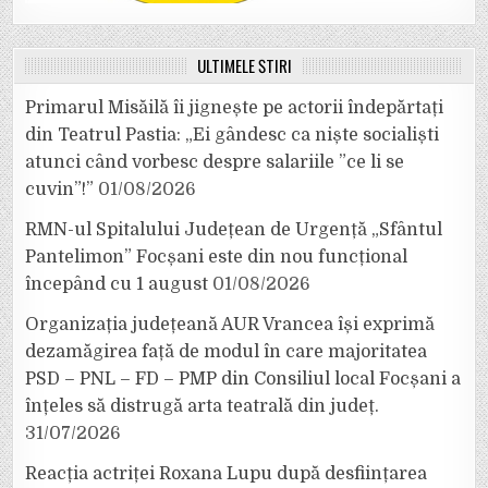
ULTIMELE ȘTIRI
Primarul Misăilă îi jignește pe actorii îndepărtați
din Teatrul Pastia: „Ei gândesc ca niște socialiști
atunci când vorbesc despre salariile ”ce li se
cuvin”!”
01/08/2026
RMN-ul Spitalului Județean de Urgență „Sfântul
Pantelimon” Focșani este din nou funcțional
începând cu 1 august
01/08/2026
Organizația județeană AUR Vrancea își exprimă
dezamăgirea față de modul în care majoritatea
PSD – PNL – FD – PMP din Consiliul local Focșani a
înțeles să distrugă arta teatrală din județ.
31/07/2026
Reacția actriței Roxana Lupu după desființarea