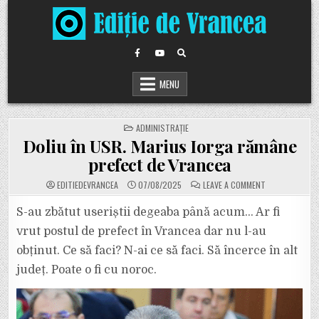
Skip
to
content
MENU
POSTED
ADMINISTRAȚIE
IN
Doliu în USR. Marius Iorga rămâne
prefect de Vrancea
ON
EDITIEDEVRANCEA
07/08/2025
LEAVE A COMMENT
DOLIU
ÎN
USR.
S-au zbătut useriștii degeaba până acum… Ar fi
MARIUS
IORGA
vrut postul de prefect în Vrancea dar nu l-au
RĂMÂNE
PREFECT
obținut. Ce să faci? N-ai ce să faci. Să încerce în alt
DE
VRANCEA
județ. Poate o fi cu noroc.