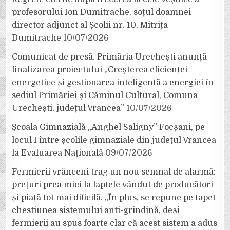
profesorului Ion Dumitrache, soțul doamnei
director adjunct al Școlii nr. 10, Mitrița
Dumitrache
10/07/2026
Comunicat de presă. Primăria Urechești anunță
finalizarea proiectului „Creșterea eficienței
energetice și gestionarea inteligentă a energiei în
sediul Primăriei și Căminul Cultural, Comuna
Urechești, județul Vrancea”
10/07/2026
Școala Gimnazială „Anghel Saligny” Focșani, pe
locul I între școlile gimnaziale din județul Vrancea
la Evaluarea Națională
09/07/2026
Fermierii vrânceni trag un nou semnal de alarmă:
prețuri prea mici la laptele vândut de producători
și piață tot mai dificilă. „În plus, se repune pe tapet
chestiunea sistemului anti-grindină, deși
fermierii au spus foarte clar că acest sistem a adus