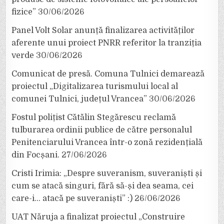
fizice”
30/06/2026
Panel Volt Solar anunță finalizarea activităților
aferente unui proiect PNRR referitor la tranziția
verde
30/06/2026
Comunicat de presă. Comuna Tulnici demarează
proiectul „Digitalizarea turismului local al
comunei Tulnici, județul Vrancea”
30/06/2026
Fostul polițist Cătălin Stegărescu reclamă
tulburarea ordinii publice de către personalul
Penitenciarului Vrancea într-o zonă rezidențială
din Focșani.
27/06/2026
Cristi Irimia: „Despre suveranism, suveraniști și
cum se atacă singuri, fără să-și dea seama, cei
care-i… atacă pe suveraniști” :)
26/06/2026
UAT Năruja a finalizat proiectul „Construire