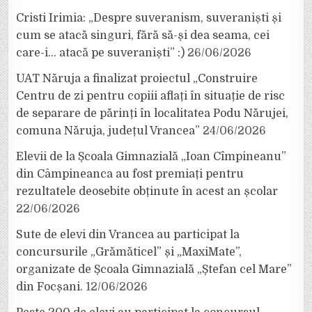
Cristi Irimia: „Despre suveranism, suveraniști și
cum se atacă singuri, fără să-și dea seama, cei
care-i… atacă pe suveraniști” :)
26/06/2026
UAT Năruja a finalizat proiectul „Construire
Centru de zi pentru copiii aflați în situație de risc
de separare de părinți în localitatea Podu Nărujei,
comuna Năruja, județul Vrancea”
24/06/2026
Elevii de la Școala Gimnazială „Ioan Cîmpineanu”
din Câmpineanca au fost premiați pentru
rezultatele deosebite obținute în acest an școlar
22/06/2026
Sute de elevi din Vrancea au participat la
concursurile „Grămăticel” și „MaxiMate”,
organizate de Școala Gimnazială „Ștefan cel Mare”
din Focșani.
12/06/2026