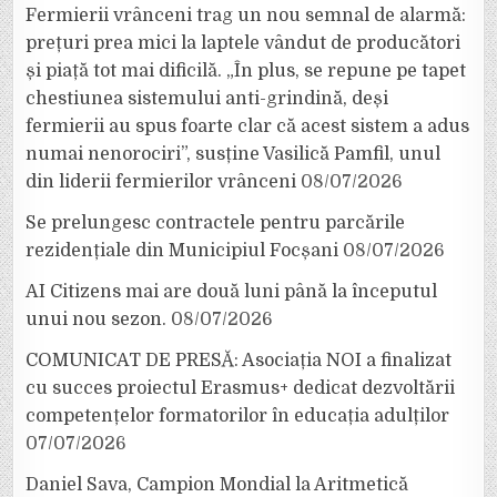
Fermierii vrânceni trag un nou semnal de alarmă:
prețuri prea mici la laptele vândut de producători
și piață tot mai dificilă. „În plus, se repune pe tapet
chestiunea sistemului anti-grindină, deși
fermierii au spus foarte clar că acest sistem a adus
numai nenorociri”, susține Vasilică Pamfil, unul
din liderii fermierilor vrânceni
08/07/2026
Se prelungesc contractele pentru parcările
rezidențiale din Municipiul Focșani
08/07/2026
AI Citizens mai are două luni până la începutul
unui nou sezon.
08/07/2026
COMUNICAT DE PRESĂ: Asociația NOI a finalizat
cu succes proiectul Erasmus+ dedicat dezvoltării
competențelor formatorilor în educația adulților
07/07/2026
Daniel Sava, Campion Mondial la Aritmetică