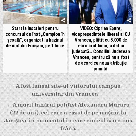
Start la înscrieri pentru
VIDEO: Ciprian Epure,
concursul de înot „Campion în
vicepreședintele liberal al CJ
școală”, organizat la bazinul
Vrancea, plătit cu 5.000 de
de înot din Focșani, pe 1 Iunie
euro brut lunar, a dat în
judecată… Consiliul Județean
Vrancea, pentru că nu a fost
de acord cu noua atribuție
primită.
Navigare
A fost lansat site-ul viitorului campus
în
universitar din Vrancea →
articole
← A murit tânărul polițist Alexandru Muraru
(22 de ani), cel care a căzut de pe mașină la
Jariștea, în momentul în care amicul său a pus
frână.