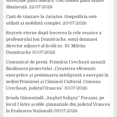
torențiale până diseară, Cod Galben până mâine
dimineață.
22/07/2026
Casă de vânzare la Jariștea. Gospodăria este
utilată și mobilată complet.
20/07/2026
Regrete eterne după trecerea la cele veșnice a
profesorului Ion Dumitrache, soțul doamnei
director adjunct al Școlii nr. 10, Mitrița
Dumitrache
10/07/2026
Comunicat de presă. Primăria Urechești anunță
finalizarea proiectului „Creșterea eficienței
energetice și gestionarea inteligentă a energiei în
sediul Primăriei și Căminul Cultural, Comuna
Urechești, județul Vrancea”
10/07/2026
Școala Gimnazială „Anghel Saligny” Focșani, pe
locul I între școlile gimnaziale din județul Vrancea
la Evaluarea Națională
09/07/2026