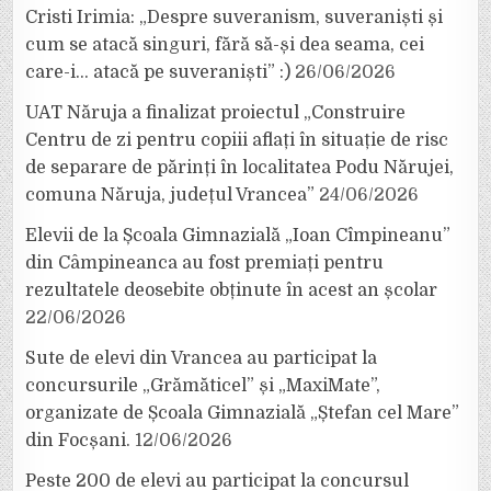
Cristi Irimia: „Despre suveranism, suveraniști și
cum se atacă singuri, fără să-și dea seama, cei
care-i… atacă pe suveraniști” :)
26/06/2026
UAT Năruja a finalizat proiectul „Construire
Centru de zi pentru copiii aflați în situație de risc
de separare de părinți în localitatea Podu Nărujei,
comuna Năruja, județul Vrancea”
24/06/2026
Elevii de la Școala Gimnazială „Ioan Cîmpineanu”
din Câmpineanca au fost premiați pentru
rezultatele deosebite obținute în acest an școlar
22/06/2026
Sute de elevi din Vrancea au participat la
concursurile „Grămăticel” și „MaxiMate”,
organizate de Școala Gimnazială „Ștefan cel Mare”
din Focșani.
12/06/2026
Peste 200 de elevi au participat la concursul