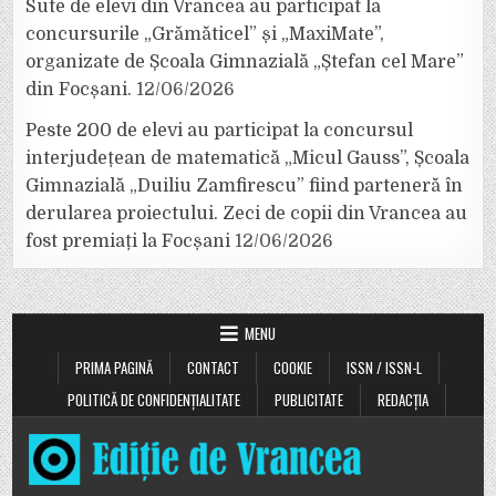
Sute de elevi din Vrancea au participat la
concursurile „Grămăticel” și „MaxiMate”,
organizate de Școala Gimnazială „Ștefan cel Mare”
din Focșani.
12/06/2026
Peste 200 de elevi au participat la concursul
interjudețean de matematică „Micul Gauss”, Școala
Gimnazială „Duiliu Zamfirescu” fiind parteneră în
derularea proiectului. Zeci de copii din Vrancea au
fost premiați la Focșani
12/06/2026
MENU
PRIMA PAGINĂ
CONTACT
COOKIE
ISSN / ISSN-L
POLITICĂ DE CONFIDENȚIALITATE
PUBLICITATE
REDACȚIA