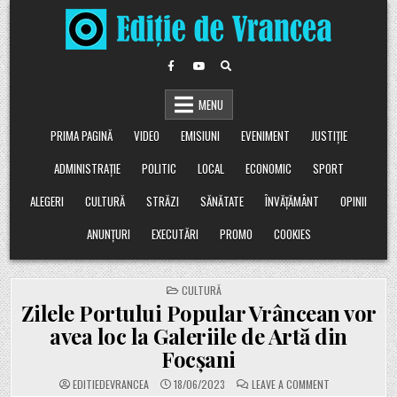
Skip
to
content
MENU
PRIMA PAGINĂ
VIDEO
EMISIUNI
EVENIMENT
JUSTIȚIE
ADMINISTRAȚIE
POLITIC
LOCAL
ECONOMIC
SPORT
ALEGERI
CULTURĂ
STRĂZI
SĂNĂTATE
ÎNVĂȚĂMÂNT
OPINII
ANUNȚURI
EXECUTĂRI
PROMO
COOKIES
POSTED
CULTURĂ
IN
Zilele Portului Popular Vrâncean vor
avea loc la Galeriile de Artă din
Focșani
ON
EDITIEDEVRANCEA
18/06/2023
LEAVE A COMMENT
ZILELE