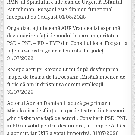
RMN-ul Spitalului Județean de Urgență „Sfântul
Pantelimon” Focșani este din nou funcțional
începând cu 1 august
01/08/2026
Organizația județeană AUR Vrancea își exprimă
dezamăgirea față de modul în care majoritatea
PSD – PNL – FD – PMP din Consiliul local Focșani a
înțeles să distrugă arta teatrală din județ.
31/07/2026
Reacția actriței Roxana Lupu după desființarea
trupei de teatru de la Focșani: „Misăilă mocnea de
furie că am îndrăznit să cerem explicații!”
31/07/2026
Actorul Adrian Damian îl acuză pe primarul
Misăilă că a desființat trupa de teatru din Focșani
„din răzbunare față de actori”. Consilierii PSD, PNL
și FD au votat pentru desființare, în timp ce AUR s-
a abținut, iar USR a votat împotrivă.
31/07/2026