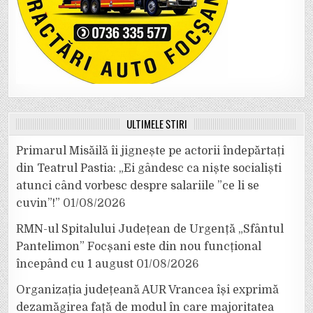
ULTIMELE ȘTIRI
Primarul Misăilă îi jignește pe actorii îndepărtați
din Teatrul Pastia: „Ei gândesc ca niște socialiști
atunci când vorbesc despre salariile ”ce li se
cuvin”!”
01/08/2026
RMN-ul Spitalului Județean de Urgență „Sfântul
Pantelimon” Focșani este din nou funcțional
începând cu 1 august
01/08/2026
Organizația județeană AUR Vrancea își exprimă
dezamăgirea față de modul în care majoritatea