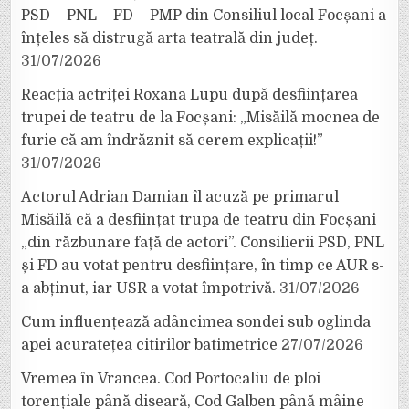
PSD – PNL – FD – PMP din Consiliul local Focșani a
înțeles să distrugă arta teatrală din județ.
31/07/2026
Reacția actriței Roxana Lupu după desființarea
trupei de teatru de la Focșani: „Misăilă mocnea de
furie că am îndrăznit să cerem explicații!”
31/07/2026
Actorul Adrian Damian îl acuză pe primarul
Misăilă că a desființat trupa de teatru din Focșani
„din răzbunare față de actori”. Consilierii PSD, PNL
și FD au votat pentru desființare, în timp ce AUR s-
a abținut, iar USR a votat împotrivă.
31/07/2026
Cum influențează adâncimea sondei sub oglinda
apei acuratețea citirilor batimetrice
27/07/2026
Vremea în Vrancea. Cod Portocaliu de ploi
torențiale până diseară, Cod Galben până mâine