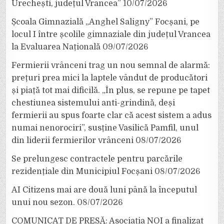
Urechești, județul Vrancea”
10/07/2026
Școala Gimnazială „Anghel Saligny” Focșani, pe
locul I între școlile gimnaziale din județul Vrancea
la Evaluarea Națională
09/07/2026
Fermierii vrânceni trag un nou semnal de alarmă:
prețuri prea mici la laptele vândut de producători
și piață tot mai dificilă. „În plus, se repune pe tapet
chestiunea sistemului anti-grindină, deși
fermierii au spus foarte clar că acest sistem a adus
numai nenorociri”, susține Vasilică Pamfil, unul
din liderii fermierilor vrânceni
08/07/2026
Se prelungesc contractele pentru parcările
rezidențiale din Municipiul Focșani
08/07/2026
AI Citizens mai are două luni până la începutul
unui nou sezon.
08/07/2026
COMUNICAT DE PRESĂ: Asociația NOI a finalizat