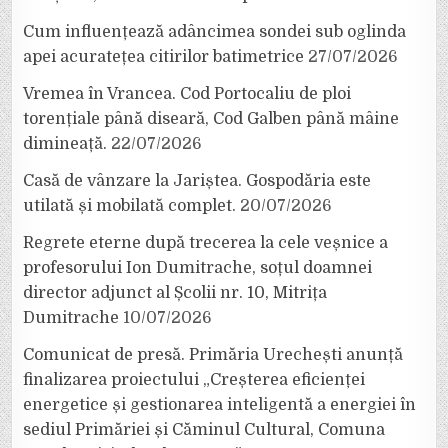
Cum influențează adâncimea sondei sub oglinda
apei acuratețea citirilor batimetrice
27/07/2026
Vremea în Vrancea. Cod Portocaliu de ploi
torențiale până diseară, Cod Galben până mâine
dimineață.
22/07/2026
Casă de vânzare la Jariștea. Gospodăria este
utilată și mobilată complet.
20/07/2026
Regrete eterne după trecerea la cele veșnice a
profesorului Ion Dumitrache, soțul doamnei
director adjunct al Școlii nr. 10, Mitrița
Dumitrache
10/07/2026
Comunicat de presă. Primăria Urechești anunță
finalizarea proiectului „Creșterea eficienței
energetice și gestionarea inteligentă a energiei în
sediul Primăriei și Căminul Cultural, Comuna