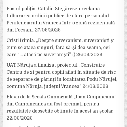
Fostul polițist Cătălin Stegărescu reclamă
tulburarea ordinii publice de către personalul
Penitenciarului Vrancea într-o zonă rezidențială
din Focșani.
27/06/2026
Cristi Irimia: „Despre suveranism, suveraniști și
cum se atacă singuri, fără să-și dea seama, cei
care-i… atacă pe suveraniști” :)
26/06/2026
UAT Năruja a finalizat proiectul „Construire
Centru de zi pentru copiii aflați în situație de risc
de separare de părinți în localitatea Podu Nărujei,
comuna Năruja, județul Vrancea”
24/06/2026
Elevii de la Școala Gimnazială „Ioan Cîmpineanu”
din Câmpineanca au fost premiați pentru
rezultatele deosebite obținute în acest an școlar
22/06/2026