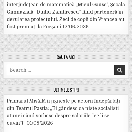
interjudețean de matematică „Micul Gauss”, Școala
Gimnazială „Duiliu Zamfirescu” fiind parteneră în
derularea proiectului. Zeci de copii din Vrancea au
fost premiați la Focșani
12/06/2026
CAUTĂ AICI
Search
for:
ULTIMELE ȘTIRI
Primarul Misăilă îi jignește pe actorii îndepărtați
din Teatrul Pastia: „Ei gândesc ca niște socialiști
atunci când vorbesc despre salariile ”ce li se
cuvin”!”
01/08/2026