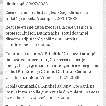
dimineață.
22/07/2026
Casă de vânzare la Jariștea. Gospodăria este
utilată și mobilată complet.
20/07/2026
Regrete eterne după trecerea la cele veșnice a
profesorului Ion Dumitrache, soțul doamnei
director adjunct al Școlii nr. 10, Mitrița
Dumitrache
10/07/2026
Comunicat de presă. Primăria Urechești anunță
finalizarea proiectului „Creșterea eficienței
energetice și gestionarea inteligentă a energiei în
sediul Primăriei și Căminul Cultural, Comuna
Urechești, județul Vrancea”
10/07/2026
Școala Gimnazială „Anghel Saligny” Focșani, pe
locul I între școlile gimnaziale din județul Vrancea
la Evaluarea Națională
09/07/2026