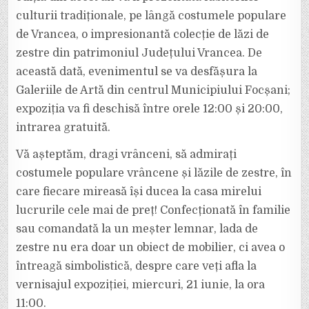
culturii tradiționale, pe lângă costumele populare
de Vrancea, o impresionantă colecție de lăzi de
zestre din patrimoniul Județului Vrancea. De
această dată, evenimentul se va desfășura la
Galeriile de Artă din centrul Municipiului Focșani;
expoziția va fi deschisă între orele 12:00 și 20:00,
intrarea gratuită.
Vă așteptăm, dragi vrânceni, să admirați
costumele populare vrâncene și lăzile de zestre, în
care fiecare mireasă își ducea la casa mirelui
lucrurile cele mai de preț! Confecționată în familie
sau comandată la un meșter lemnar, lada de
zestre nu era doar un obiect de mobilier, ci avea o
întreagă simbolistică, despre care veți afla la
vernisajul expoziției, miercuri, 21 iunie, la ora
11:00.