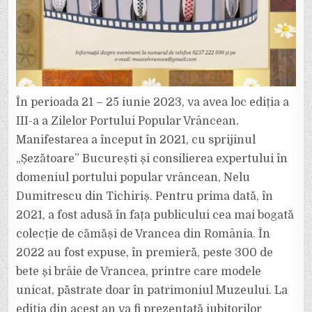
În perioada 21 – 25 iunie 2023, va avea loc ediția a
III-a a Zilelor Portului Popular Vrâncean.
Manifestarea a început în 2021, cu sprijinul
„Șezătoare” București și consilierea expertului în
domeniul portului popular vrâncean, Nelu
Dumitrescu din Tichiriș. Pentru prima dată, în
2021, a fost adusă în fața publicului cea mai bogată
colecție de cămăși de Vrancea din România. În
2022 au fost expuse, în premieră, peste 300 de
bete și brâie de Vrancea, printre care modele
unicat, păstrate doar în patrimoniul Muzeului. La
ediția din acest an va fi prezentată iubitorilor