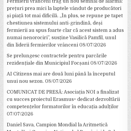
Fermierii vrânceni trag un nou semnal de alarmă:
prețuri prea mici la laptele vândut de producători
și piață tot mai dificilă. „În plus, se repune pe tapet
chestiunea sistemului anti-grindină, deși
fermierii au spus foarte clar că acest sistem a adus
numai nenorociri”, susține Vasilică Pamfil, unul
din liderii fermierilor vrânceni
08/07/2026
Se prelungesc contractele pentru parcările
rezidențiale din Municipiul Focșani
08/07/2026
AI Citizens mai are două luni până la începutul
unui nou sezon.
08/07/2026
COMUNICAT DE PRESĂ: Asociația NOI a finalizat
cu succes proiectul Erasmus+ dedicat dezvoltării
competențelor formatorilor în educația adulților
07/07/2026
Daniel Sava, Campion Mondial la Aritmetică