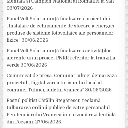
Mentală și Campion Național al României la Șah
03/07/2026
Panel Volt Solar anunță finalizarea proiectului
„Instalare de echipamente de stocare a energiei
produse de sisteme fotovoltaice ale persoanelor
fizice”
30/06/2026
Panel Volt Solar anunță finalizarea activităților
aferente unui proiect PNRR referitor la tranziția
verde
30/06/2026
Comunicat de presă. Comuna Tulnici demarează
proiectul „Digitalizarea turismului local al
comunei Tulnici, județul Vrancea”
30/06/2026
Fostul polițist Cătălin Stegărescu reclamă
tulburarea ordinii publice de către personalul
Penitenciarului Vrancea într-o zonă rezidențială
din Focșani.
27/06/2026