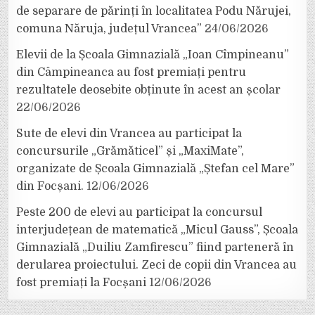
de separare de părinți în localitatea Podu Nărujei,
comuna Năruja, județul Vrancea”
24/06/2026
Elevii de la Școala Gimnazială „Ioan Cîmpineanu”
din Câmpineanca au fost premiați pentru
rezultatele deosebite obținute în acest an școlar
22/06/2026
Sute de elevi din Vrancea au participat la
concursurile „Grămăticel” și „MaxiMate”,
organizate de Școala Gimnazială „Ștefan cel Mare”
din Focșani.
12/06/2026
Peste 200 de elevi au participat la concursul
interjudețean de matematică „Micul Gauss”, Școala
Gimnazială „Duiliu Zamfirescu” fiind parteneră în
derularea proiectului. Zeci de copii din Vrancea au
fost premiați la Focșani
12/06/2026