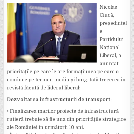
A
ANUNȚAT
Nicolae
CARE
SUNT
Ciucă,
PRIORITĂȚILE
LIBERALE
președintel
ÎN
VIITOAREA
e
PERIOADĂ
DE
GUVERNARE
Partidului
Național
Liberal, a
anunțat
prioritățile pe care le are formațiunea pe care o
conduce pe termen mediu și lung. Iată trecerea în
revistă făcută de liderul liberal:
Dezvoltarea infrastructurii de transport:
• Finalizarea marilor proiecte de infrastructură
rutieră trebuie să fie una din prioritățile strategice
ale României în următorii 10 ani.