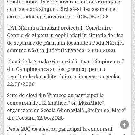
Cristi Irimia: „Despre suveranism, suveraniști și
cum se atacă singuri, fără să-și dea seama, cei
care-i… atacă pe suveraniști” :)
26/06/2026
UAT Năruja a finalizat proiectul „Construire
Centru de zi pentru copiii aflați în situație de risc
de separare de părinți în localitatea Podu Nărujei,
comuna Năruja, județul Vrancea”
24/06/2026
Elevii de la Școala Gimnazială „Ioan Cîmpineanu”
din Câmpineanca au fost premiați pentru
rezultatele deosebite obținute în acest an școlar
22/06/2026
Sute de elevi din Vrancea au participat la
concursurile „Grămăticel” și „MaxiMate”,
organizate de Școala Gimnazială „Ștefan cel Mare”
din Focșani.
12/06/2026
SCRO
TO
Peste 200 de elevi au participat la concursul
TOP