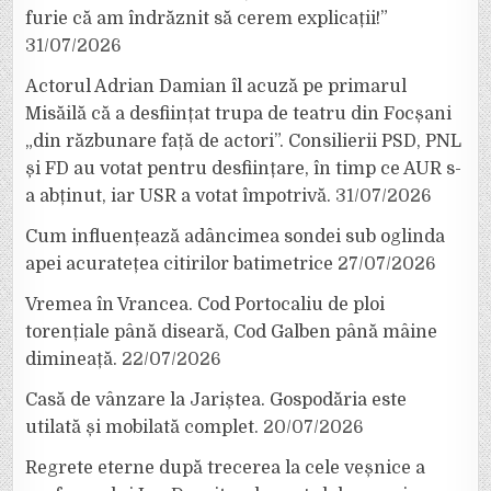
furie că am îndrăznit să cerem explicații!”
31/07/2026
Actorul Adrian Damian îl acuză pe primarul
Misăilă că a desființat trupa de teatru din Focșani
„din răzbunare față de actori”. Consilierii PSD, PNL
și FD au votat pentru desființare, în timp ce AUR s-
a abținut, iar USR a votat împotrivă.
31/07/2026
Cum influențează adâncimea sondei sub oglinda
apei acuratețea citirilor batimetrice
27/07/2026
Vremea în Vrancea. Cod Portocaliu de ploi
torențiale până diseară, Cod Galben până mâine
dimineață.
22/07/2026
Casă de vânzare la Jariștea. Gospodăria este
utilată și mobilată complet.
20/07/2026
Regrete eterne după trecerea la cele veșnice a