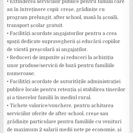
• Extinderea serviciilor publice pentru familii care
au în întreținere copii: creșe, grădinițe cu
program prelungit, after school, masă la școală,
transport școlar gratuit.
• Facilități acordate angajatorilor pentru a crea
spații dedicate supravegherii și educării copiilor
de vârstă preșcolară ai angajaților.
• Reduceri de impozite și reduceri la achiziția
unor produse/servicii de bază pentru familiile
numeroase;
• Facilități acordate de autoritățile administrației
publice locale pentru retenția și stabilirea tinerilor
și a tinerelor familii în mediul rural.
• Tichete valorice/vouchere, pentru achitarea
serviciilor oferite de after-school, creșe sau
grădinițe particulare pentru familiile cu venituri
de maximum 2 salarii medii nete pe economie, și