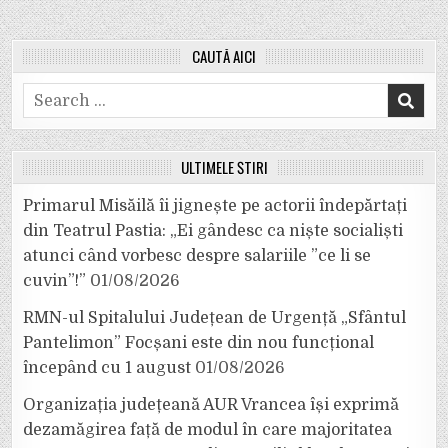
CAUTĂ AICI
Search
for:
ULTIMELE ȘTIRI
Primarul Misăilă îi jignește pe actorii îndepărtați
din Teatrul Pastia: „Ei gândesc ca niște socialiști
atunci când vorbesc despre salariile ”ce li se
cuvin”!”
01/08/2026
RMN-ul Spitalului Județean de Urgență „Sfântul
Pantelimon” Focșani este din nou funcțional
începând cu 1 august
01/08/2026
Organizația județeană AUR Vrancea își exprimă
dezamăgirea față de modul în care majoritatea