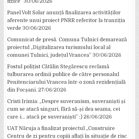
fizice”
30/06/2026
Panel Volt Solar anunță finalizarea activităților
aferente unui proiect PNRR referitor la tranziția
verde
30/06/2026
Comunicat de presă. Comuna Tulnici demarează
proiectul „Digitalizarea turismului local al
comunei Tulnici, județul Vrancea”
30/06/2026
Fostul polițist Cătălin Stegărescu reclamă
tulburarea ordinii publice de către personalul
Penitenciarului Vrancea într-o zonă rezidențială
din Focșani.
27/06/2026
Cristi Irimia: „Despre suveranism, suveraniști și
cum se atacă singuri, fără să-și dea seama, cei
care-i… atacă pe suveraniști” :)
26/06/2026
UAT Năruja a finalizat proiectul „Construire
Centru de zi pentru copiii aflați în situație de risc