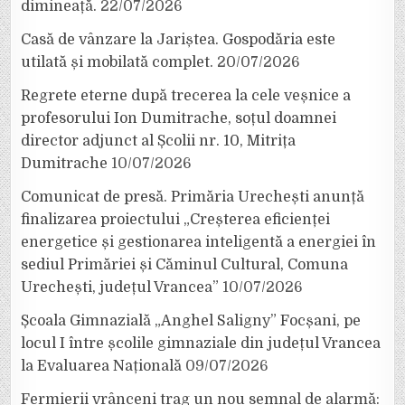
dimineață.
22/07/2026
Casă de vânzare la Jariștea. Gospodăria este
utilată și mobilată complet.
20/07/2026
Regrete eterne după trecerea la cele veșnice a
profesorului Ion Dumitrache, soțul doamnei
director adjunct al Școlii nr. 10, Mitrița
Dumitrache
10/07/2026
Comunicat de presă. Primăria Urechești anunță
finalizarea proiectului „Creșterea eficienței
energetice și gestionarea inteligentă a energiei în
sediul Primăriei și Căminul Cultural, Comuna
Urechești, județul Vrancea”
10/07/2026
Școala Gimnazială „Anghel Saligny” Focșani, pe
locul I între școlile gimnaziale din județul Vrancea
la Evaluarea Națională
09/07/2026
Fermierii vrânceni trag un nou semnal de alarmă: