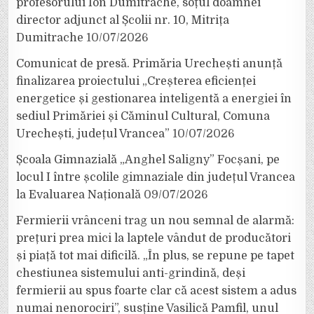
profesorului Ion Dumitrache, soțul doamnei
director adjunct al Școlii nr. 10, Mitrița
Dumitrache
10/07/2026
Comunicat de presă. Primăria Urechești anunță
finalizarea proiectului „Creșterea eficienței
energetice și gestionarea inteligentă a energiei în
sediul Primăriei și Căminul Cultural, Comuna
Urechești, județul Vrancea”
10/07/2026
Școala Gimnazială „Anghel Saligny” Focșani, pe
locul I între școlile gimnaziale din județul Vrancea
la Evaluarea Națională
09/07/2026
Fermierii vrânceni trag un nou semnal de alarmă:
prețuri prea mici la laptele vândut de producători
și piață tot mai dificilă. „În plus, se repune pe tapet
chestiunea sistemului anti-grindină, deși
fermierii au spus foarte clar că acest sistem a adus
numai nenorociri”, susține Vasilică Pamfil, unul