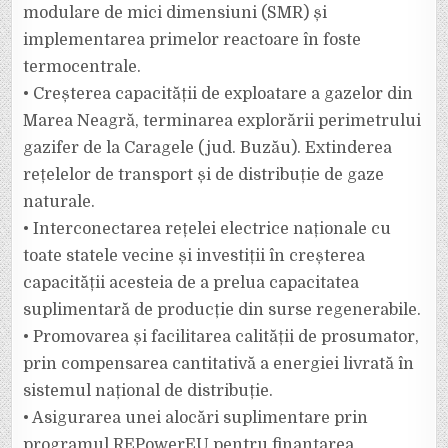
modulare de mici dimensiuni (SMR) și
implementarea primelor reactoare în foste
termocentrale.
• Creșterea capacității de exploatare a gazelor din
Marea Neagră, terminarea explorării perimetrului
gazifer de la Caragele (jud. Buzău). Extinderea
rețelelor de transport și de distribuție de gaze
naturale.
• Interconectarea rețelei electrice naționale cu
toate statele vecine și investiții în creșterea
capacității acesteia de a prelua capacitatea
suplimentară de producție din surse regenerabile.
• Promovarea și facilitarea calității de prosumator,
prin compensarea cantitativă a energiei livrată în
sistemul național de distribuție.
• Asigurarea unei alocări suplimentare prin
programul REPowerEU pentru finanțarea