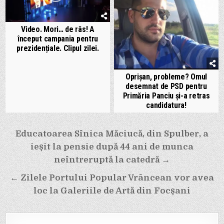
Video. Mori… de râs! A
început campania pentru
prezidențiale. Clipul zilei.
Oprișan, probleme? Omul
desemnat de PSD pentru
Primăria Panciu și-a retras
candidatura!
Navigare
Educatoarea Sînica Măciucă, din Spulber, a
în
ieșit la pensie după 44 ani de munca
articole
neîntreruptă la catedră →
← Zilele Portului Popular Vrâncean vor avea
loc la Galeriile de Artă din Focșani