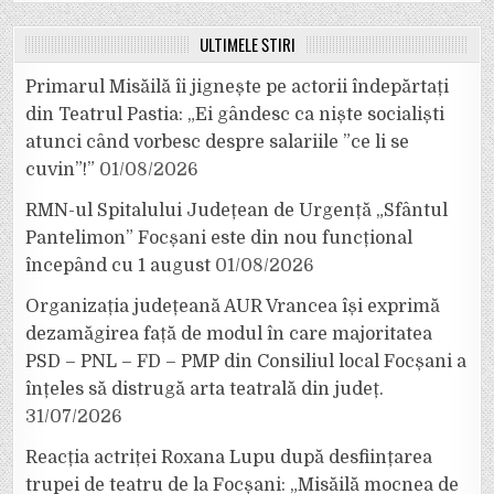
ULTIMELE ȘTIRI
Primarul Misăilă îi jignește pe actorii îndepărtați
din Teatrul Pastia: „Ei gândesc ca niște socialiști
atunci când vorbesc despre salariile ”ce li se
cuvin”!”
01/08/2026
RMN-ul Spitalului Județean de Urgență „Sfântul
Pantelimon” Focșani este din nou funcțional
începând cu 1 august
01/08/2026
Organizația județeană AUR Vrancea își exprimă
dezamăgirea față de modul în care majoritatea
PSD – PNL – FD – PMP din Consiliul local Focșani a
înțeles să distrugă arta teatrală din județ.
31/07/2026
Reacția actriței Roxana Lupu după desființarea
trupei de teatru de la Focșani: „Misăilă mocnea de