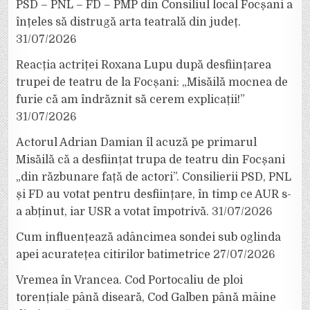
PSD – PNL – FD – PMP din Consiliul local Focșani a
înțeles să distrugă arta teatrală din județ.
31/07/2026
Reacția actriței Roxana Lupu după desființarea
trupei de teatru de la Focșani: „Misăilă mocnea de
furie că am îndrăznit să cerem explicații!”
31/07/2026
Actorul Adrian Damian îl acuză pe primarul
Misăilă că a desființat trupa de teatru din Focșani
„din răzbunare față de actori”. Consilierii PSD, PNL
și FD au votat pentru desființare, în timp ce AUR s-
a abținut, iar USR a votat împotrivă.
31/07/2026
Cum influențează adâncimea sondei sub oglinda
apei acuratețea citirilor batimetrice
27/07/2026
Vremea în Vrancea. Cod Portocaliu de ploi
torențiale până diseară, Cod Galben până mâine