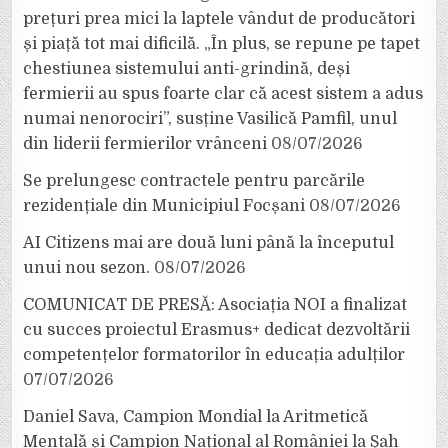
prețuri prea mici la laptele vândut de producători
și piață tot mai dificilă. „În plus, se repune pe tapet
chestiunea sistemului anti-grindină, deși
fermierii au spus foarte clar că acest sistem a adus
numai nenorociri”, susține Vasilică Pamfil, unul
din liderii fermierilor vrânceni
08/07/2026
Se prelungesc contractele pentru parcările
rezidențiale din Municipiul Focșani
08/07/2026
AI Citizens mai are două luni până la începutul
unui nou sezon.
08/07/2026
COMUNICAT DE PRESĂ: Asociația NOI a finalizat
cu succes proiectul Erasmus+ dedicat dezvoltării
competențelor formatorilor în educația adulților
07/07/2026
Daniel Sava, Campion Mondial la Aritmetică
Mentală și Campion Național al României la Șah