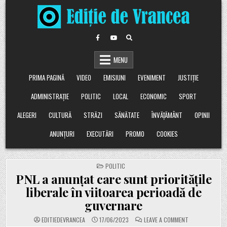
Skip
to
content
MENU
PRIMA PAGINĂ
VIDEO
EMISIUNI
EVENIMENT
JUSTIȚIE
ADMINISTRAȚIE
POLITIC
LOCAL
ECONOMIC
SPORT
ALEGERI
CULTURĂ
STRĂZI
SĂNĂTATE
ÎNVĂȚĂMÂNT
OPINII
ANUNȚURI
EXECUTĂRI
PROMO
COOKIES
POSTED
POLITIC
IN
PNL a anunțat care sunt prioritățile
liberale în viitoarea perioadă de
guvernare
ON
EDITIEDEVRANCEA
17/06/2023
LEAVE A COMMENT
PNL