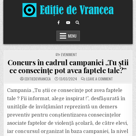
Skip
to
content
MENU
POSTED
EVENIMENT
IN
Concurs în cadrul campaniei „Tu știi
ce consecințe pot avea faptele tale?”
ON
EDITIEDEVRANCEA
13/03/2024
LEAVE A COMMENT
CONCURS
ÎN
CADRUL
Campania „Tu ştii ce consecinţe pot avea faptele
CAMPANIEI
„TU
tale ? Fii informat, alege inspirat !”, desfăşurată în
ȘTII
CE
unităţile de învăţământ reprezintă un demers
CONSECINȚE
POT
preventiv pentru conştientizarea consecinţelor
AVEA
FAPTELE
TALE?”
asociate faptelor de violenţă şcolară, de către elevi,
iar concursul organizat în baza campaniei, la nivel