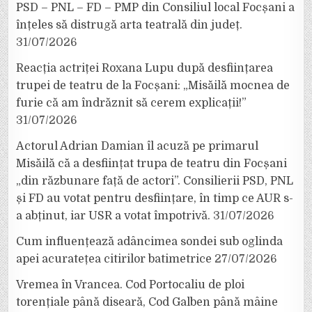
PSD – PNL – FD – PMP din Consiliul local Focșani a
înțeles să distrugă arta teatrală din județ.
31/07/2026
Reacția actriței Roxana Lupu după desființarea
trupei de teatru de la Focșani: „Misăilă mocnea de
furie că am îndrăznit să cerem explicații!”
31/07/2026
Actorul Adrian Damian îl acuză pe primarul
Misăilă că a desființat trupa de teatru din Focșani
„din răzbunare față de actori”. Consilierii PSD, PNL
și FD au votat pentru desființare, în timp ce AUR s-
a abținut, iar USR a votat împotrivă.
31/07/2026
Cum influențează adâncimea sondei sub oglinda
apei acuratețea citirilor batimetrice
27/07/2026
Vremea în Vrancea. Cod Portocaliu de ploi
torențiale până diseară, Cod Galben până mâine