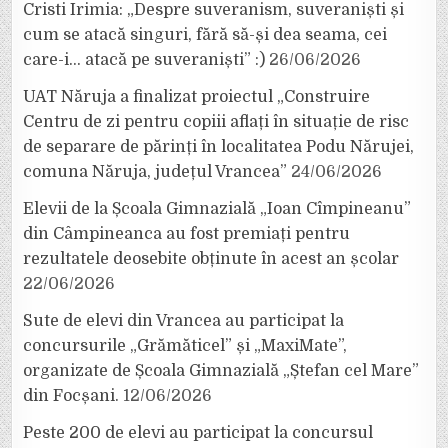
Cristi Irimia: „Despre suveranism, suveraniști și
cum se atacă singuri, fără să-și dea seama, cei
care-i… atacă pe suveraniști” :)
26/06/2026
UAT Năruja a finalizat proiectul „Construire
Centru de zi pentru copiii aflați în situație de risc
de separare de părinți în localitatea Podu Nărujei,
comuna Năruja, județul Vrancea”
24/06/2026
Elevii de la Școala Gimnazială „Ioan Cîmpineanu”
din Câmpineanca au fost premiați pentru
rezultatele deosebite obținute în acest an școlar
22/06/2026
Sute de elevi din Vrancea au participat la
concursurile „Grămăticel” și „MaxiMate”,
organizate de Școala Gimnazială „Ștefan cel Mare”
din Focșani.
12/06/2026
Peste 200 de elevi au participat la concursul