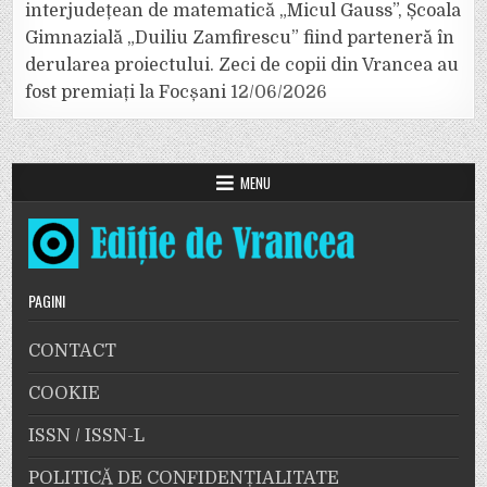
interjudețean de matematică „Micul Gauss”, Școala
Gimnazială „Duiliu Zamfirescu” fiind parteneră în
derularea proiectului. Zeci de copii din Vrancea au
fost premiați la Focșani
12/06/2026
MENU
PAGINI
CONTACT
COOKIE
ISSN / ISSN-L
POLITICĂ DE CONFIDENȚIALITATE