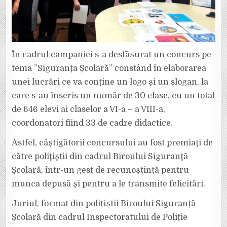
În cadrul campaniei s-a desfășurat un concurs pe
tema ”Siguranța Școlară” constând în elaborarea
unei lucrări ce va conține un logo și un slogan, la
care s-au înscris un număr de 30 clase, cu un total
de 646 elevi ai claselor a VI-a – a VIII-a,
coordonatori fiind 33 de cadre didactice.
Astfel, câştigătorii concursului au fost premiaţi de
către poliţiştii din cadrul Biroului Siguranţă
Şcolară, într-un gest de recunoştinţă pentru
munca depusă şi pentru a le transmite felicitări.
Juriul, format din polițiștii Biroului Siguranță
Școlară din cadrul Inspectoratului de Poliție