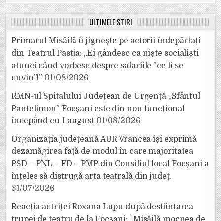
ULTIMELE ȘTIRI
Primarul Misăilă îi jignește pe actorii îndepărtați
din Teatrul Pastia: „Ei gândesc ca niște socialiști
atunci când vorbesc despre salariile ”ce li se
cuvin”!”
01/08/2026
RMN-ul Spitalului Județean de Urgență „Sfântul
Pantelimon” Focșani este din nou funcțional
începând cu 1 august
01/08/2026
Organizația județeană AUR Vrancea își exprimă
dezamăgirea față de modul în care majoritatea
PSD – PNL – FD – PMP din Consiliul local Focșani a
înțeles să distrugă arta teatrală din județ.
31/07/2026
Reacția actriței Roxana Lupu după desființarea
trupei de teatru de la Focșani: „Misăilă mocnea de