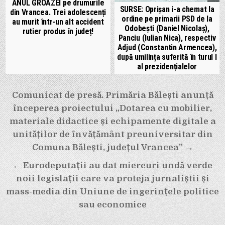
ANUL GROAZEI pe drumurile
SURSE: Oprișan i-a chemat la
din Vrancea. Trei adolescenți
ordine pe primarii PSD de la
au murit într-un alt accident
Odobești (Daniel Nicolaș),
rutier produs în județ!
Panciu (Iulian Nica), respectiv
Adjud (Constantin Armencea),
după umilința suferită în turul I
al prezidențialelor
Navigare
Comunicat de presă. Primăria Bălești anunță
în
începerea proiectului „Dotarea cu mobilier,
articole
materiale didactice și echipamente digitale a
unităților de învățământ preuniversitar din
Comuna Bălești, județul Vrancea” →
← Eurodeputații au dat miercuri undă verde
noii legislații care va proteja jurnaliștii și
mass-media din Uniune de ingerințele politice
sau economice