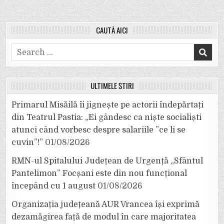
CAUTĂ AICI
Search
for:
ULTIMELE ȘTIRI
Primarul Misăilă îi jignește pe actorii îndepărtați
din Teatrul Pastia: „Ei gândesc ca niște socialiști
atunci când vorbesc despre salariile ”ce li se
cuvin”!”
01/08/2026
RMN-ul Spitalului Județean de Urgență „Sfântul
Pantelimon” Focșani este din nou funcțional
începând cu 1 august
01/08/2026
Organizația județeană AUR Vrancea își exprimă
dezamăgirea față de modul în care majoritatea