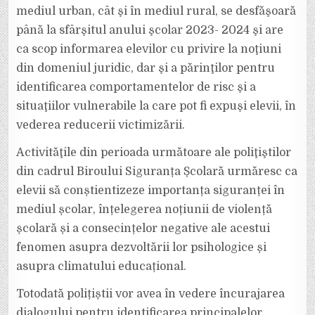
mediul urban, cât şi în mediul rural, se desfăşoară
până la sfârşitul anului şcolar 2023- 2024 şi are
ca scop informarea elevilor cu privire la noţiuni
din domeniul juridic, dar şi a părinţilor pentru
identificarea comportamentelor de risc şi a
situaţiilor vulnerabile la care pot fi expuşi elevii, în
vederea reducerii victimizării.
Activităţile din perioada următoare ale poliţiştilor
din cadrul Biroului Siguranța Școlară urmăresc ca
elevii să conștientizeze importanța siguranței în
mediul școlar, înțelegerea noțiunii de violență
școlară și a consecințelor negative ale acestui
fenomen asupra dezvoltării lor psihologice și
asupra climatului educațional.
Totodată polițiștii vor avea în vedere încurajarea
dialogului pentru identificarea principalelor