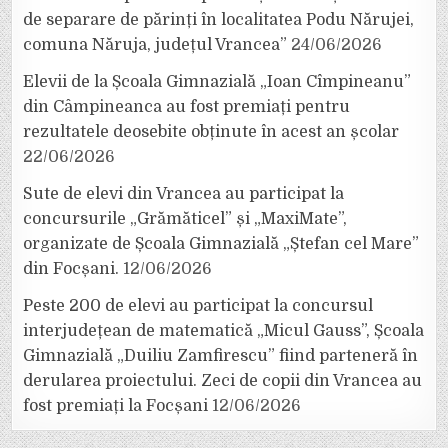
de separare de părinți în localitatea Podu Nărujei,
comuna Năruja, județul Vrancea”
24/06/2026
Elevii de la Școala Gimnazială „Ioan Cîmpineanu”
din Câmpineanca au fost premiați pentru
rezultatele deosebite obținute în acest an școlar
22/06/2026
Sute de elevi din Vrancea au participat la
concursurile „Grămăticel” și „MaxiMate”,
organizate de Școala Gimnazială „Ștefan cel Mare”
din Focșani.
12/06/2026
Peste 200 de elevi au participat la concursul
interjudețean de matematică „Micul Gauss”, Școala
Gimnazială „Duiliu Zamfirescu” fiind parteneră în
derularea proiectului. Zeci de copii din Vrancea au
fost premiați la Focșani
12/06/2026