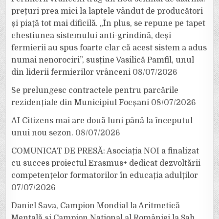
prețuri prea mici la laptele vândut de producători
și piață tot mai dificilă. „În plus, se repune pe tapet
chestiunea sistemului anti-grindină, deși
fermierii au spus foarte clar că acest sistem a adus
numai nenorociri”, susține Vasilică Pamfil, unul
din liderii fermierilor vrânceni
08/07/2026
Se prelungesc contractele pentru parcările
rezidențiale din Municipiul Focșani
08/07/2026
AI Citizens mai are două luni până la începutul
unui nou sezon.
08/07/2026
COMUNICAT DE PRESĂ: Asociația NOI a finalizat
cu succes proiectul Erasmus+ dedicat dezvoltării
competențelor formatorilor în educația adulților
07/07/2026
Daniel Sava, Campion Mondial la Aritmetică
Mentală și Campion Național al României la Șah