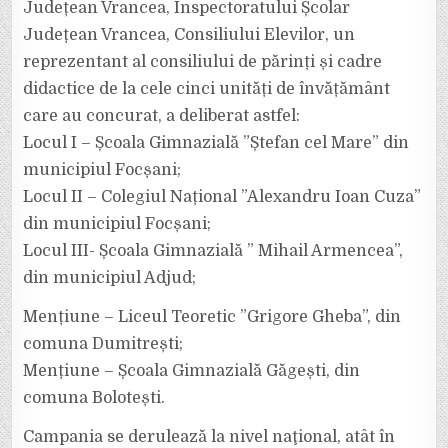
Județean Vrancea, Inspectoratului Școlar
Județean Vrancea, Consiliului Elevilor, un
reprezentant al consiliului de părinți și cadre
didactice de la cele cinci unități de învățământ
care au concurat, a deliberat astfel:
Locul I – Școala Gimnazială ”Ștefan cel Mare” din
municipiul Focșani;
Locul II – Colegiul Național ”Alexandru Ioan Cuza”
din municipiul Focșani;
Locul III- Școala Gimnazială ” Mihail Armencea”,
din municipiul Adjud;
Mențiune – Liceul Teoretic ”Grigore Gheba”, din
comuna Dumitrești;
Mențiune – Școala Gimnazială Găgești, din
comuna Bolotești.
Campania se derulează la nivel naţional, atât în