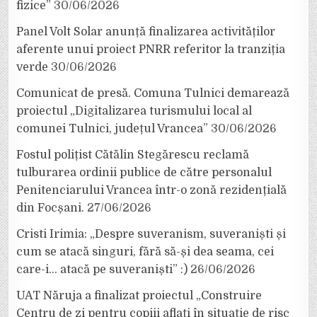
fizice”
30/06/2026
Panel Volt Solar anunță finalizarea activităților
aferente unui proiect PNRR referitor la tranziția
verde
30/06/2026
Comunicat de presă. Comuna Tulnici demarează
proiectul „Digitalizarea turismului local al
comunei Tulnici, județul Vrancea”
30/06/2026
Fostul polițist Cătălin Stegărescu reclamă
tulburarea ordinii publice de către personalul
Penitenciarului Vrancea într-o zonă rezidențială
din Focșani.
27/06/2026
Cristi Irimia: „Despre suveranism, suveraniști și
cum se atacă singuri, fără să-și dea seama, cei
care-i… atacă pe suveraniști” :)
26/06/2026
UAT Năruja a finalizat proiectul „Construire
Centru de zi pentru copiii aflați în situație de risc