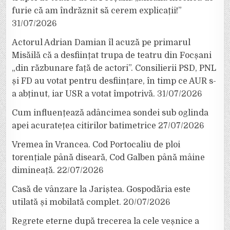
furie că am îndrăznit să cerem explicații!”
31/07/2026
Actorul Adrian Damian îl acuză pe primarul
Misăilă că a desființat trupa de teatru din Focșani
„din răzbunare față de actori”. Consilierii PSD, PNL
și FD au votat pentru desființare, în timp ce AUR s-
a abținut, iar USR a votat împotrivă.
31/07/2026
Cum influențează adâncimea sondei sub oglinda
apei acuratețea citirilor batimetrice
27/07/2026
Vremea în Vrancea. Cod Portocaliu de ploi
torențiale până diseară, Cod Galben până mâine
dimineață.
22/07/2026
Casă de vânzare la Jariștea. Gospodăria este
utilată și mobilată complet.
20/07/2026
Regrete eterne după trecerea la cele veșnice a