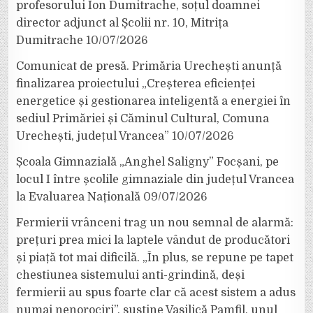
profesorului Ion Dumitrache, soțul doamnei
director adjunct al Școlii nr. 10, Mitrița
Dumitrache
10/07/2026
Comunicat de presă. Primăria Urechești anunță
finalizarea proiectului „Creșterea eficienței
energetice și gestionarea inteligentă a energiei în
sediul Primăriei și Căminul Cultural, Comuna
Urechești, județul Vrancea”
10/07/2026
Școala Gimnazială „Anghel Saligny” Focșani, pe
locul I între școlile gimnaziale din județul Vrancea
la Evaluarea Națională
09/07/2026
Fermierii vrânceni trag un nou semnal de alarmă:
prețuri prea mici la laptele vândut de producători
și piață tot mai dificilă. „În plus, se repune pe tapet
chestiunea sistemului anti-grindină, deși
fermierii au spus foarte clar că acest sistem a adus
numai nenorociri”, susține Vasilică Pamfil, unul