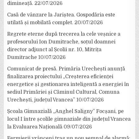
dimineață.
22/07/2026
Casă de vânzare la Jariștea. Gospodăria este
utilată și mobilată complet.
20/07/2026
Regrete eterne după trecerea la cele veșnice a
profesorului Ion Dumitrache, soțul doamnei
director adjunct al Școlii nr. 10, Mitrița
Dumitrache
10/07/2026
Comunicat de presă. Primăria Urechești anunță
finalizarea proiectului „Creșterea eficienței
energetice și gestionarea inteligentă a energiei în
sediul Primăriei și Căminul Cultural, Comuna
Urechești, județul Vrancea”
10/07/2026
Școala Gimnazială „Anghel Saligny” Focșani, pe
locul I între școlile gimnaziale din județul Vrancea
la Evaluarea Națională
09/07/2026
Fermierii vrânceni trag un nou semnal de alarmă: