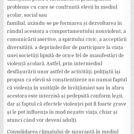
probleme cu care se confruntă elevii în mediul
şcolar, social sau
familial, axându-se pe formarea și dezvoltarea în
rândul acestora a comportamentului nonviolent, a
comunicării asertive, a spiritului civic, a acceptării
diversității, a deprinderilor de participare la viața
unei societăți lipsită de orice fel de manifestări de
violență școlară. Astfel, prin intermediul
desfăşurării unor astfel de activităţi, poliţiştii îşi
propun ca elevii să conştientizeze nu numai faptul
că violenţa în unităţile de învăţământ sau în afara
acestora este interzisă şi pedepsită conform legii,
dar şi faptul că efectele violenţei pot fi foarte grave
şi le pot influenţa în mod negativ viaţa, chiar şi
atunci când vor deveni adulţi.
Consolidarea climatului de siguranță în mediul