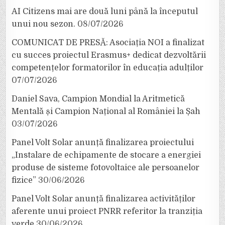
AI Citizens mai are două luni până la începutul
unui nou sezon.
08/07/2026
COMUNICAT DE PRESĂ: Asociația NOI a finalizat
cu succes proiectul Erasmus+ dedicat dezvoltării
competențelor formatorilor în educația adulților
07/07/2026
Daniel Sava, Campion Mondial la Aritmetică
Mentală și Campion Național al României la Șah
03/07/2026
Panel Volt Solar anunță finalizarea proiectului
„Instalare de echipamente de stocare a energiei
produse de sisteme fotovoltaice ale persoanelor
fizice”
30/06/2026
Panel Volt Solar anunță finalizarea activităților
aferente unui proiect PNRR referitor la tranziția
verde
30/06/2026