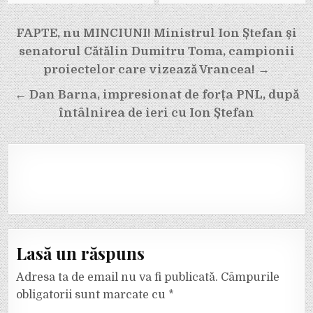
Navigare
FAPTE, nu MINCIUNI! Ministrul Ion Ștefan și
în
senatorul Cătălin Dumitru Toma, campionii
articole
proiectelor care vizează Vrancea! →
← Dan Barna, impresionat de forța PNL, după
întâlnirea de ieri cu Ion Ștefan
Lasă un răspuns
Adresa ta de email nu va fi publicată.
Câmpurile
obligatorii sunt marcate cu
*