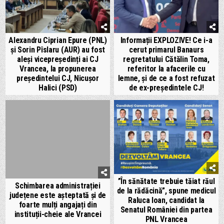
Alexandru Ciprian Epure (PNL)
Informații EXPLOZIVE! Ce i-a
și Sorin Pîslaru (AUR) au fost
cerut primarul Banaurs
aleși vicepreședinți ai CJ
regretatului Cătălin Toma,
Vrancea, la propunerea
referitor la afacerile cu
președintelui CJ, Nicușor
lemne, și de ce a fost refuzat
Halici (PSD)
de ex-președintele CJ!
”În sănătate trebuie tăiat răul
Schimbarea administrației
de la rădăcină”, spune medicul
județene este așteptată și de
Raluca Ioan, candidat la
foarte mulți angajați din
Senatul României din partea
instituții-cheie ale Vrancei
PNL Vrancea