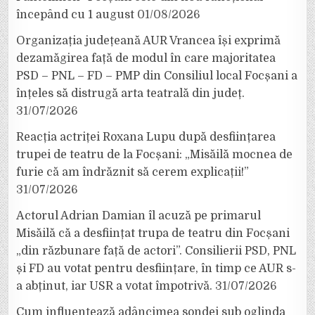
începând cu 1 august
01/08/2026
Organizația județeană AUR Vrancea își exprimă
dezamăgirea față de modul în care majoritatea
PSD – PNL – FD – PMP din Consiliul local Focșani a
înțeles să distrugă arta teatrală din județ.
31/07/2026
Reacția actriței Roxana Lupu după desființarea
trupei de teatru de la Focșani: „Misăilă mocnea de
furie că am îndrăznit să cerem explicații!”
31/07/2026
Actorul Adrian Damian îl acuză pe primarul
Misăilă că a desființat trupa de teatru din Focșani
„din răzbunare față de actori”. Consilierii PSD, PNL
și FD au votat pentru desființare, în timp ce AUR s-
a abținut, iar USR a votat împotrivă.
31/07/2026
Cum influențează adâncimea sondei sub oglinda