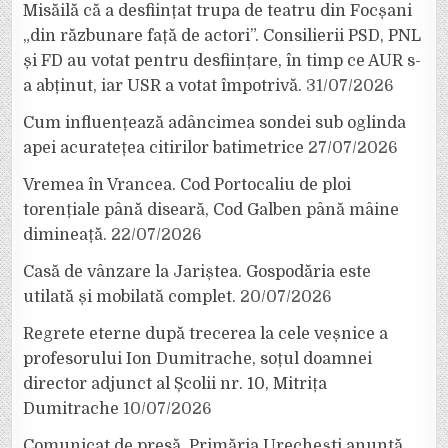
Misăilă că a desființat trupa de teatru din Focșani
„din răzbunare față de actori”. Consilierii PSD, PNL
și FD au votat pentru desființare, în timp ce AUR s-
a abținut, iar USR a votat împotrivă.
31/07/2026
Cum influențează adâncimea sondei sub oglinda
apei acuratețea citirilor batimetrice
27/07/2026
Vremea în Vrancea. Cod Portocaliu de ploi
torențiale până diseară, Cod Galben până mâine
dimineață.
22/07/2026
Casă de vânzare la Jariștea. Gospodăria este
utilată și mobilată complet.
20/07/2026
Regrete eterne după trecerea la cele veșnice a
profesorului Ion Dumitrache, soțul doamnei
director adjunct al Școlii nr. 10, Mitrița
Dumitrache
10/07/2026
Comunicat de presă. Primăria Urechești anunță