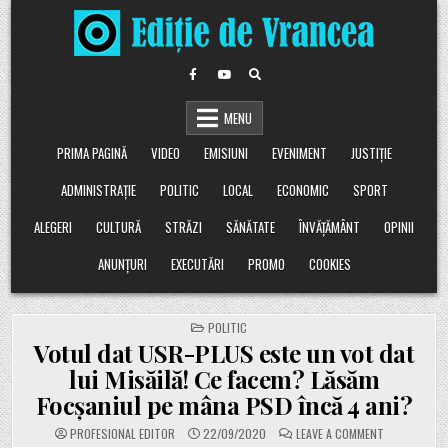
Skip
to
content
MENU
PRIMA PAGINĂ
VIDEO
EMISIUNI
EVENIMENT
JUSTIȚIE
ADMINISTRAȚIE
POLITIC
LOCAL
ECONOMIC
SPORT
ALEGERI
CULTURĂ
STRĂZI
SĂNĂTATE
ÎNVĂȚĂMÂNT
OPINII
ANUNȚURI
EXECUTĂRI
PROMO
COOKIES
POSTED
POLITIC
IN
Votul dat USR-PLUS este un vot dat
lui Misăilă! Ce facem? Lăsăm
Focșaniul pe mâna PSD încă 4 ani?
ON
PROFESIONAL EDITOR
22/09/2020
LEAVE A COMMENT
VOTUL