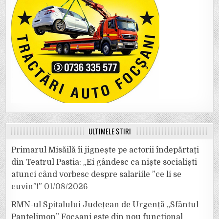
ULTIMELE ȘTIRI
Primarul Misăilă îi jignește pe actorii îndepărtați
din Teatrul Pastia: „Ei gândesc ca niște socialiști
atunci când vorbesc despre salariile ”ce li se
cuvin”!”
01/08/2026
RMN-ul Spitalului Județean de Urgență „Sfântul
Pantelimon” Focșani este din nou funcțional