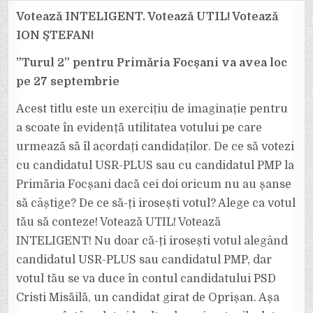
DAT
USR-
Votează INTELIGENT. Votează UTIL! Votează
PLUS
ESTE
ION ȘTEFAN!
UN
VOT
DAT
”Turul 2” pentru Primăria Focșani va avea loc
LUI
MISĂILĂ!
pe 27 septembrie
CE
FACEM?
LĂSĂM
FOCȘANIUL
Acest titlu este un exercițiu de imaginație pentru
PE
MÂNA
a scoate în evidență utilitatea votului pe care
PSD
ÎNCĂ
urmează să îl acordați candidaților. De ce să votezi
4
ANI?
cu candidatul USR-PLUS sau cu candidatul PMP la
Primăria Focșani dacă cei doi oricum nu au șanse
să câștige? De ce să-ți irosești votul? Alege ca votul
tău să conteze! Votează UTIL! Votează
INTELIGENT! Nu doar că-ți irosești votul alegând
candidatul USR-PLUS sau candidatul PMP, dar
votul tău se va duce în contul candidatului PSD
Cristi Misăilă, un candidat girat de Oprișan. Așa