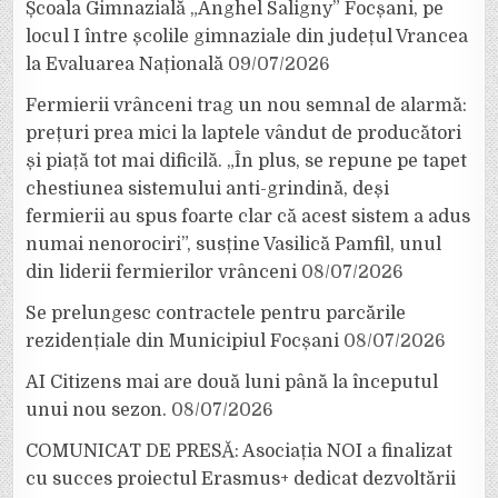
Școala Gimnazială „Anghel Saligny” Focșani, pe
locul I între școlile gimnaziale din județul Vrancea
la Evaluarea Națională
09/07/2026
Fermierii vrânceni trag un nou semnal de alarmă:
prețuri prea mici la laptele vândut de producători
și piață tot mai dificilă. „În plus, se repune pe tapet
chestiunea sistemului anti-grindină, deși
fermierii au spus foarte clar că acest sistem a adus
numai nenorociri”, susține Vasilică Pamfil, unul
din liderii fermierilor vrânceni
08/07/2026
Se prelungesc contractele pentru parcările
rezidențiale din Municipiul Focșani
08/07/2026
AI Citizens mai are două luni până la începutul
unui nou sezon.
08/07/2026
COMUNICAT DE PRESĂ: Asociația NOI a finalizat
cu succes proiectul Erasmus+ dedicat dezvoltării