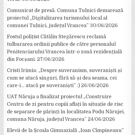
Comunicat de presă. Comuna Tulnici demarează
proiectul „Digitalizarea turismului local al
comunei Tulnici, județul Vrancea”
30/06/2026
Fostul polițist Cătălin Stegărescu reclamă
tulburarea ordinii publice de către personalul
Penitenciarului Vrancea într-o zonă rezidențială
din Focșani.
27/06/2026
Cristi Irimia: „Despre suveranism, suveraniști și
cum se atacă singuri, fără să-și dea seama, cei
care-i… atacă pe suveraniști” :)
26/06/2026
UAT Năruja a finalizat proiectul „Construire
Centru de zi pentru copiii aflați în situație de risc
de separare de părinți în localitatea Podu Nărujei,
comuna Năruja, județul Vrancea”
24/06/2026
Elevii de la Școala Gimnazială „Ioan Cîmpineanu”