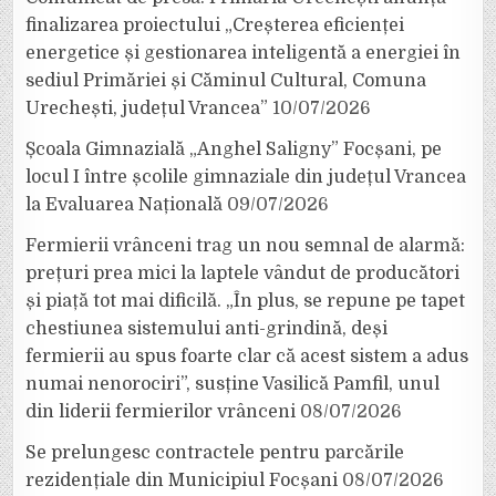
finalizarea proiectului „Creșterea eficienței
energetice și gestionarea inteligentă a energiei în
sediul Primăriei și Căminul Cultural, Comuna
Urechești, județul Vrancea”
10/07/2026
Școala Gimnazială „Anghel Saligny” Focșani, pe
locul I între școlile gimnaziale din județul Vrancea
la Evaluarea Națională
09/07/2026
Fermierii vrânceni trag un nou semnal de alarmă:
prețuri prea mici la laptele vândut de producători
și piață tot mai dificilă. „În plus, se repune pe tapet
chestiunea sistemului anti-grindină, deși
fermierii au spus foarte clar că acest sistem a adus
numai nenorociri”, susține Vasilică Pamfil, unul
din liderii fermierilor vrânceni
08/07/2026
Se prelungesc contractele pentru parcările
rezidențiale din Municipiul Focșani
08/07/2026