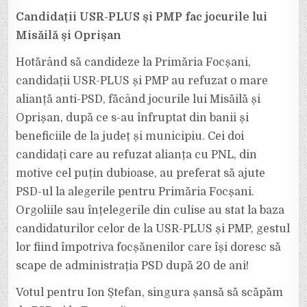
Candidații USR-PLUS și PMP fac jocurile lui
Misăilă și Oprișan
Hotărând să candideze la Primăria Focșani,
candidații USR-PLUS și PMP au refuzat o mare
alianță anti-PSD, făcând jocurile lui Misăilă și
Oprișan, după ce s-au înfruptat din banii și
beneficiile de la județ și municipiu. Cei doi
candidați care au refuzat alianța cu PNL, din
motive cel puțin dubioase, au preferat să ajute
PSD-ul la alegerile pentru Primăria Focșani.
Orgoliile sau înțelegerile din culise au stat la baza
candidaturilor celor de la USR-PLUS și PMP, gestul
lor fiind împotriva focșănenilor care își doresc să
scape de administrația PSD după 20 de ani!
Votul pentru Ion Ștefan, singura șansă să scăpăm