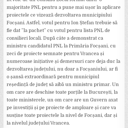
majoritate PNL pentru a pune mai ușor în aplicare
proiectele ce vizează dezvoltarea municipiului
Focșani. Astfel, votul pentru Ion Ștefan trebuie să
fie dat ”la pachet” cu votul pentru lista PNL de
consilieri locali. După câte a demonstrat ca
ministru candidatul PNL la Primăria Focșani, cu
zeci de proiecte semnate pentru Vrancea și
numeroase inițiative și demersuri care deja duc la
dezvoltarea județului, nu doar a Focșaniului, ar fi
o șansă extraordinară pentru municipiul
reședință de județ să aibă un ministru primar. Un
om care are deschise toate porțile la București, la
toate ministerele, un om care are un Guvern axat
pe investiții și pe proiecte de amploare și care va
susține toate proiectele la nivel de Focșani, dar și
la nivelul județului Vrancea.