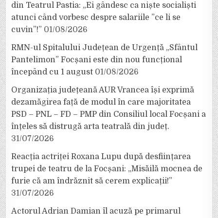
din Teatrul Pastia: „Ei gândesc ca niște socialiști
atunci când vorbesc despre salariile ”ce li se
cuvin”!”
01/08/2026
RMN-ul Spitalului Județean de Urgență „Sfântul
Pantelimon” Focșani este din nou funcțional
începând cu 1 august
01/08/2026
Organizația județeană AUR Vrancea își exprimă
dezamăgirea față de modul în care majoritatea
PSD – PNL – FD – PMP din Consiliul local Focșani a
înțeles să distrugă arta teatrală din județ.
31/07/2026
Reacția actriței Roxana Lupu după desființarea
trupei de teatru de la Focșani: „Misăilă mocnea de
furie că am îndrăznit să cerem explicații!”
31/07/2026
Actorul Adrian Damian îl acuză pe primarul