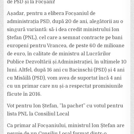
de PSD și la Focșani!
Așadar, pentru a elibera Focșaniul de
administrația PSD, după 20 de ani, alegătorii au o
singură variantă: să-i dea credit ministrului Ion
Ștefan (PNL), cel care a semnat contracte pe bani
europeni pentru Vrancea, de peste 60 de milioane
de euro, în calitate de ministru al Lucrărilor
Publice Dezvoltării și Administrației, în ultimele 10
luni. Altfel, după 16 ani cu Bacinschi (PSD) și 4 ani
cu Misăilă (PSD), vom avea de suportat încă 4 ani
cu un primar care nu și-a respectat promisiunile
făcute în 2016.
Vot pentru Ion Ștefan, ”la pachet” cu votul pentru
lista PNL la Consiliul Local
Ca primar al Focșaniului, ministrul Ion Ștefan are
nevoie de un Consiliu Local format dintr-o