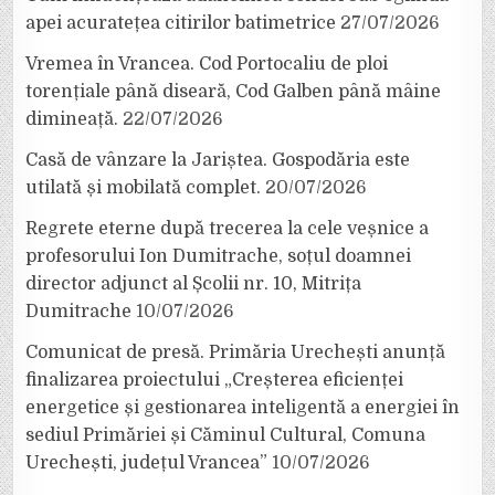
apei acuratețea citirilor batimetrice
27/07/2026
Vremea în Vrancea. Cod Portocaliu de ploi
torențiale până diseară, Cod Galben până mâine
dimineață.
22/07/2026
Casă de vânzare la Jariștea. Gospodăria este
utilată și mobilată complet.
20/07/2026
Regrete eterne după trecerea la cele veșnice a
profesorului Ion Dumitrache, soțul doamnei
director adjunct al Școlii nr. 10, Mitrița
Dumitrache
10/07/2026
Comunicat de presă. Primăria Urechești anunță
finalizarea proiectului „Creșterea eficienței
energetice și gestionarea inteligentă a energiei în
sediul Primăriei și Căminul Cultural, Comuna
Urechești, județul Vrancea”
10/07/2026