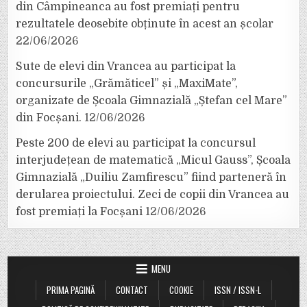
din Câmpineanca au fost premiați pentru
rezultatele deosebite obținute în acest an școlar
22/06/2026
Sute de elevi din Vrancea au participat la
concursurile „Grămăticel” și „MaxiMate”,
organizate de Școala Gimnazială „Ștefan cel Mare”
din Focșani.
12/06/2026
Peste 200 de elevi au participat la concursul
interjudețean de matematică „Micul Gauss”, Școala
Gimnazială „Duiliu Zamfirescu” fiind parteneră în
derularea proiectului. Zeci de copii din Vrancea au
fost premiați la Focșani
12/06/2026
MENU
PRIMA PAGINĂ
CONTACT
COOKIE
ISSN / ISSN-L