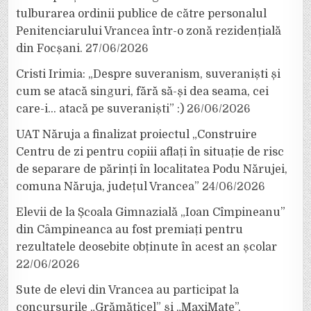
tulburarea ordinii publice de către personalul
Penitenciarului Vrancea într-o zonă rezidențială
din Focșani.
27/06/2026
Cristi Irimia: „Despre suveranism, suveraniști și
cum se atacă singuri, fără să-și dea seama, cei
care-i… atacă pe suveraniști” :)
26/06/2026
UAT Năruja a finalizat proiectul „Construire
Centru de zi pentru copiii aflați în situație de risc
de separare de părinți în localitatea Podu Nărujei,
comuna Năruja, județul Vrancea”
24/06/2026
Elevii de la Școala Gimnazială „Ioan Cîmpineanu”
din Câmpineanca au fost premiați pentru
rezultatele deosebite obținute în acest an școlar
22/06/2026
Sute de elevi din Vrancea au participat la
concursurile „Grămăticel” și „MaxiMate”,