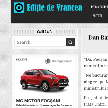
Skip
PRIMA PAGIN
to
content
ALEGERI
CAUTĂ AICI
Dan Bar
Search
for:
”Da, Focșan
oamenilor cu
”
Ne bucurăm 
alegeri pe 
ministrului 
Președintele
Piața Unirii