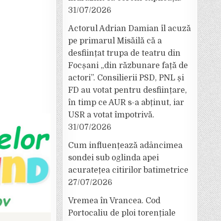
31/07/2026
Actorul Adrian Damian îl acuză
pe primarul Misăilă că a
desființat trupa de teatru din
Focșani „din răzbunare față de
actori”. Consilierii PSD, PNL și
FD au votat pentru desființare,
în timp ce AUR s-a abținut, iar
USR a votat împotrivă.
31/07/2026
Cum influențează adâncimea
sondei sub oglinda apei
acuratețea citirilor batimetrice
27/07/2026
Vremea în Vrancea. Cod
Portocaliu de ploi torențiale