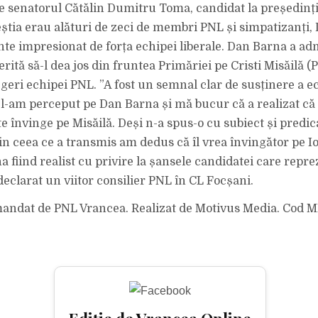
de senatorul Cătălin Dumitru Toma, candidat la președinț
știa erau alături de zeci de membri PNL și simpatizanți,
nte impresionat de forța echipei liberale. Dan Barna a ad
ită să-l dea jos din fruntea Primăriei pe Cristi Misăilă (P
egeri echipei PNL. ”A fost un semnal clar de susținere a e
 l-am perceput pe Dan Barna și mă bucur că a realizat că
te învinge pe Misăilă. Deși n-a spus-o cu subiect și predica
in ceea ce a transmis am dedus că îl vrea învingător pe Io
a fiind realist cu privire la șansele candidatei care repr
declarat un viitor consilier PNL în CL Focșani.
andat de PNL Vrancea. Realizat de Motivus Media. Cod M