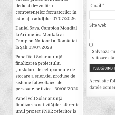
Email
*
dedicat dezvoltării
competențelor formatorilor în
educația adulților
07/07/2026
Site web
Daniel Sava, Campion Mondial
la Aritmetică Mentală și
Campion Național al României
la Șah
03/07/2026
Salvează-mi
Panel Volt Solar anunță
viitoare câ
finalizarea proiectului
„Instalare de echipamente de
stocare a energiei produse de
Acest site f
sisteme fotovoltaice ale
datele comen
persoanelor fizice”
30/06/2026
Panel Volt Solar anunță
finalizarea activităților aferente
unui proiect PNRR referitor la