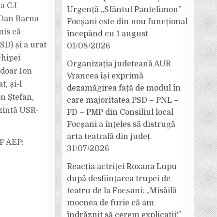
ia CJ
Urgență „Sfântul Pantelimon”
 Dan Barna
Focșani este din nou funcțional
mis că
începând cu 1 august
SD) și a urat
01/08/2026
chipei
Organizația județeană AUR
 doar Ion
Vrancea își exprimă
t, și-l
dezamăgirea față de modul în
n Ștefan,
care majoritatea PSD – PNL –
ezintă USR-
FD – PMP din Consiliul local
Focșani a înțeles să distrugă
arta teatrală din județ.
F AEP:
31/07/2026
Reacția actriței Roxana Lupu
după desființarea trupei de
teatru de la Focșani: „Misăilă
mocnea de furie că am
îndrăznit să cerem explicații!”