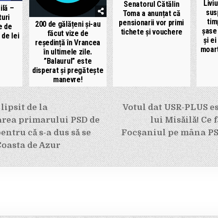
Livi
Senatorul Cătălin
ilă –
sus
Toma a anunțat că
turi
tim
pensionarii vor primi
200 de gălățeni și-au
e de
șase 
tichete și vouchere
făcut vize de
 de lei
și ei
reședință în Vrancea
moartă
în ultimele zile.
”Balaurul” este
disperat și pregătește
manevre!
e
lipsit de la
Votul dat USR-PLUS es
rea primarului PSD de
lui Misăilă! Ce
entru că s-a dus să se
Focșaniul pe mâna PS
Coasta de Azur