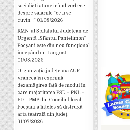
socialiști atunci când vorbesc
despre salariile ”ce li se
cuvin”!”
01/08/2026
RMN-ul Spitalului Județean de
Urgență „Sfântul Pantelimon”
Focșani este din nou funcțional
începând cu 1 august
01/08/2026
Organizația județeană AUR
Vrancea își exprimă
dezamăgirea față de modul în
care majoritatea PSD – PNL –
FD – PMP din Consiliul local
Focșani a înțeles să distrugă
arta teatrală din județ.
31/07/2026