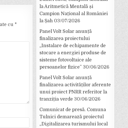
la Aritmetică Mentală și
Campion Național al României
la Șah
03/07/2026
cate cu
*
Panel Volt Solar anunță
finalizarea proiectului
„Instalare de echipamente de
stocare a energiei produse de
sisteme fotovoltaice ale
persoanelor fizice”
30/06/2026
Panel Volt Solar anunță
finalizarea activităților aferente
unui proiect PNRR referitor la
tranziția verde
30/06/2026
Comunicat de presă. Comuna
Tulnici demarează proiectul
„Digitalizarea turismului local