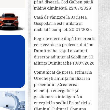
până diseară, Cod Galben până
mâine dimineață.
22/07/2026
Casă de vânzare la Jariștea.
Gospodăria este utilată și
mobilată complet.
20/07/2026
Regrete eterne după trecerea la
cele veșnice a profesorului Ion
Dumitrache, soțul doamnei
director adjunct al Școlii nr. 10,
Mitrița Dumitrache
10/07/2026
Comunicat de presă. Primăria
Urechești anunță finalizarea
proiectului „Creșterea
eficienței energetice și
gestionarea inteligentă a
energiei în sediul Primăriei și
Căminul Cultural, Comuna