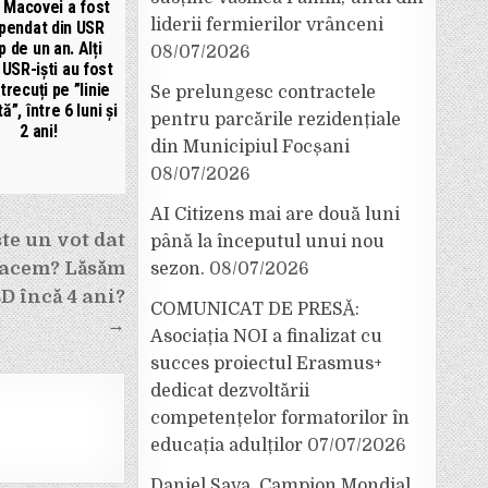
u Macovei a fost
liderii fermierilor vrânceni
pendat din USR
p de un an. Alți
08/07/2026
USR-iști au fost
 trecuți pe ”linie
Se prelungesc contractele
”, între 6 luni și
pentru parcările rezidențiale
2 ani!
din Municipiul Focșani
08/07/2026
AI Citizens mai are două luni
te un vot dat
până la începutul unui nou
 facem? Lăsăm
sezon.
08/07/2026
D încă 4 ani?
COMUNICAT DE PRESĂ:
→
Asociația NOI a finalizat cu
succes proiectul Erasmus+
dedicat dezvoltării
competențelor formatorilor în
educația adulților
07/07/2026
Daniel Sava, Campion Mondial