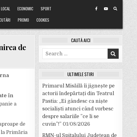
LOCAL
ECONOMIC
SPORT
CUTĂRI
PROMO
COOKIES
CAUTĂ AICI
nirea de
Search
for:
ULTIMELE ȘTIRI
T
arna
Primarul Misăilă îi jignește pe
actorii îndepărtați din Teatrul
ate în
Pastia: „Ei gândesc ca niște
panie a
socialiști atunci când vorbesc
despre salariile ”ce li se
 aproape de
cuvin”!”
01/08/2026
 la Primăria
RMN-ul Spitalului Județean de