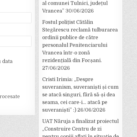
al comunei Tulnici, județul
Vrancea”
30/06/2026
Fostul polițist Cătălin
Stegărescu reclamă tulburarea
ordinii publice de către
personalul Penitenciarului
Vrancea într-o zonă
rezidențială din Focșani.
u data
27/06/2026
Cristi Irimia: „Despre
suveranism, suveraniști și cum
se atacă singuri, fără să-și dea
rocesate
seama, cei care-i… atacă pe
suveraniști” :)
26/06/2026
UAT Năruja a finalizat proiectul
„Construire Centru de zi
pentru copiii aflați în situație de