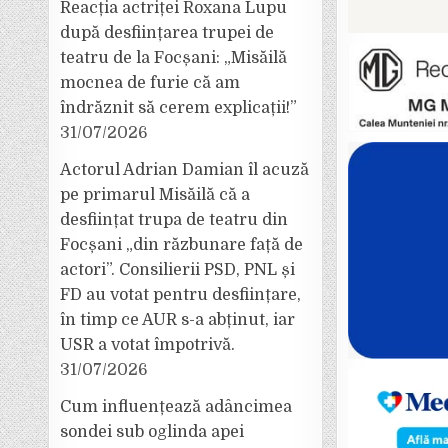
Reacția actriței Roxana Lupu
după desființarea trupei de
teatru de la Focșani: „Misăilă
mocnea de furie că am
îndrăznit să cerem explicații!”
31/07/2026
Actorul Adrian Damian îl acuză
pe primarul Misăilă că a
desființat trupa de teatru din
Focșani „din răzbunare față de
actori”. Consilierii PSD, PNL și
FD au votat pentru desființare,
în timp ce AUR s-a abținut, iar
USR a votat împotrivă.
31/07/2026
Cum influențează adâncimea
sondei sub oglinda apei