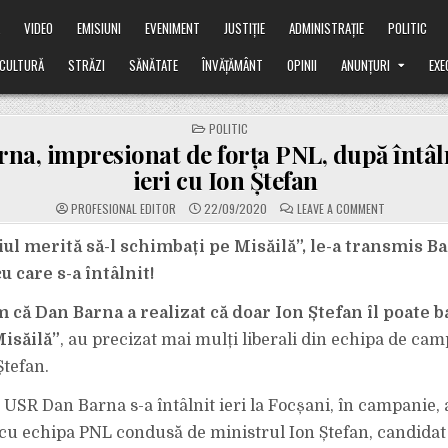
Ă
VIDEO
EMISIUNI
EVENIMENT
JUSTIȚIE
ADMINISTRAȚIE
POLITIC
CULTURĂ
STRĂZI
SĂNĂTATE
ÎNVĂȚĂMÂNT
OPINII
ANUNȚURI
EXE
POSTED
POLITIC
IN
na, impresionat de forța PNL, după întâl
ieri cu Ion Ștefan
ON
PROFESIONAL EDITOR
22/09/2020
LEAVE A COMMENT
DAN
BARNA,
IMPRESIONA
iul merită să-l schimbați pe Misăilă”, le-a transmis B
DE
FORȚA
 care s-a întâlnit!
PNL,
DUPĂ
ÎNTÂLNIREA
că Dan Barna a realizat că doar Ion Ștefan îl poate b
DE
IERI
Misăilă”
, au precizat mai mulți liberali din echipa de cam
CU
ION
ȘTEFAN
Ștefan.
 USR Dan Barna s-a întâlnit ieri la Focșani, în campanie,
, cu echipa PNL condusă de ministrul Ion Ștefan, candidat