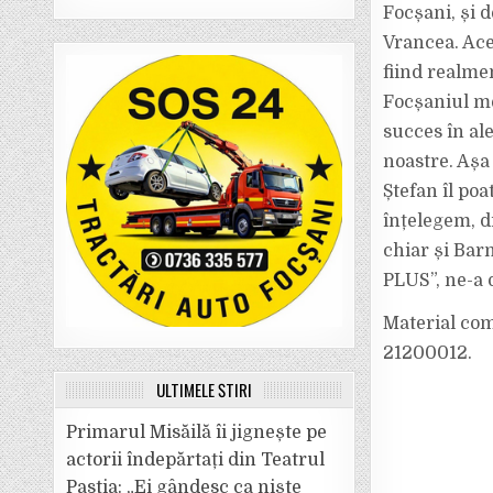
Focșani, și 
Vrancea. Ace
fiind realme
Focșaniul mer
succes în al
noastre. Așa
Ștefan îl poa
înțelegem, d
chiar și Barn
PLUS”, ne-a 
Material com
21200012.
ULTIMELE ȘTIRI
Primarul Misăilă îi jignește pe
actorii îndepărtați din Teatrul
Pastia: „Ei gândesc ca niște