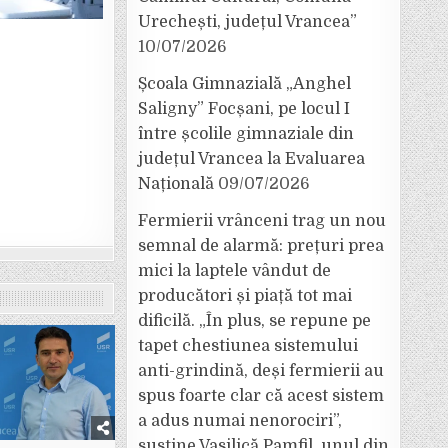
Urechești, județul Vrancea”
10/07/2026
Școala Gimnazială „Anghel
Saligny” Focșani, pe locul I
între școlile gimnaziale din
județul Vrancea la Evaluarea
Națională
09/07/2026
Fermierii vrânceni trag un nou
semnal de alarmă: prețuri prea
mici la laptele vândut de
producători și piață tot mai
dificilă. „În plus, se repune pe
tapet chestiunea sistemului
anti-grindină, deși fermierii au
spus foarte clar că acest sistem
a adus numai nenorociri”,
susține Vasilică Pamfil, unul din