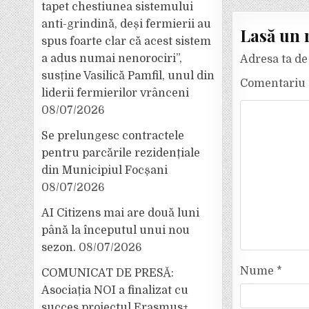
tapet chestiunea sistemului
anti-grindină, deși fermierii au
Lasă un 
spus foarte clar că acest sistem
a adus numai nenorociri”,
Adresa ta de 
susține Vasilică Pamfil, unul din
Comentariu
liderii fermierilor vrânceni
08/07/2026
Se prelungesc contractele
pentru parcările rezidențiale
din Municipiul Focșani
08/07/2026
AI Citizens mai are două luni
până la începutul unui nou
sezon.
08/07/2026
Nume
*
COMUNICAT DE PRESĂ:
Asociația NOI a finalizat cu
succes proiectul Erasmus+