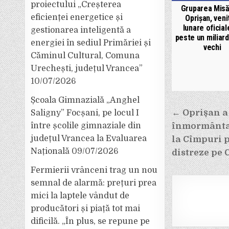
proiectului „Creșterea
Gruparea Misă
eficienței energetice și
Oprișan, veni
lunare oficial
gestionarea inteligentă a
peste un miliard
energiei în sediul Primăriei și
vechi
Căminul Cultural, Comuna
Urechești, județul Vrancea”
10/07/2026
Școala Gimnazială „Anghel
Navigar
← Oprișan a 
Saligny” Focșani, pe locul I
în
între școlile gimnaziale din
înmormânta
articole
județul Vrancea la Evaluarea
la Cîmpuri p
Națională
09/07/2026
distreze pe 
Fermierii vrânceni trag un nou
semnal de alarmă: prețuri prea
mici la laptele vândut de
producători și piață tot mai
dificilă. „În plus, se repune pe