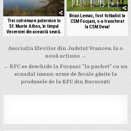
Brian Lemac, fost fotbalist la
Trei cutremure puternice în
CSM Focșani, s-a transferat
Sf. Munte Athos, în timpul
la CSM Deva!
Vecerniei din această seară.
Navigare
Asociația Elevilor din Județul Vrancea, la o
nouă acțiune →
în
← KFC se deschide la Focșani ”la pachet” cu un
articole
scandal imens: urme de fecale găsite la
produsele de la KFC din București