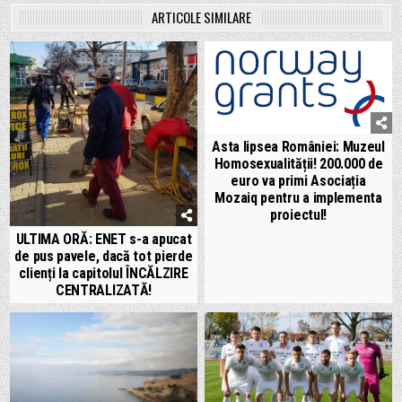
ARTICOLE SIMILARE
Asta lipsea României: Muzeul
Homosexualității! 200.000 de
euro va primi Asociația
Mozaiq pentru a implementa
proiectul!
ULTIMA ORĂ: ENET s-a apucat
de pus pavele, dacă tot pierde
clienți la capitolul ÎNCĂLZIRE
CENTRALIZATĂ!