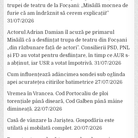
trupei de teatru de la Focșani: „Misăilă mocnea de
furie că am îndrăznit să cerem explicații!”
31/07/2026
Actorul Adrian Damian îl acuză pe primarul
Misăilă că a desființat trupa de teatru din Focșani
„din răzbunare față de actori”. Consilierii PSD, PNL
și FD au votat pentru desființare, în timp ce AUR s-
a abținut, iar USR a votat împotrivă.
31/07/2026
Cum influențează adâncimea sondei sub oglinda
apei acuratețea citirilor batimetrice
27/07/2026
Vremea în Vrancea. Cod Portocaliu de ploi
torențiale până diseară, Cod Galben până mâine
dimineață.
22/07/2026
Casă de vânzare la Jariștea. Gospodăria este
utilată și mobilată complet.
20/07/2026