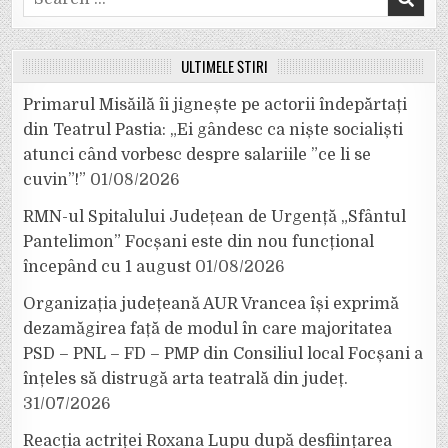
for:
ULTIMELE ȘTIRI
Primarul Misăilă îi jignește pe actorii îndepărtați
din Teatrul Pastia: „Ei gândesc ca niște socialiști
atunci când vorbesc despre salariile ”ce li se
cuvin”!”
01/08/2026
RMN-ul Spitalului Județean de Urgență „Sfântul
Pantelimon” Focșani este din nou funcțional
începând cu 1 august
01/08/2026
Organizația județeană AUR Vrancea își exprimă
dezamăgirea față de modul în care majoritatea
PSD – PNL – FD – PMP din Consiliul local Focșani a
înțeles să distrugă arta teatrală din județ.
31/07/2026
Reacția actriței Roxana Lupu după desființarea