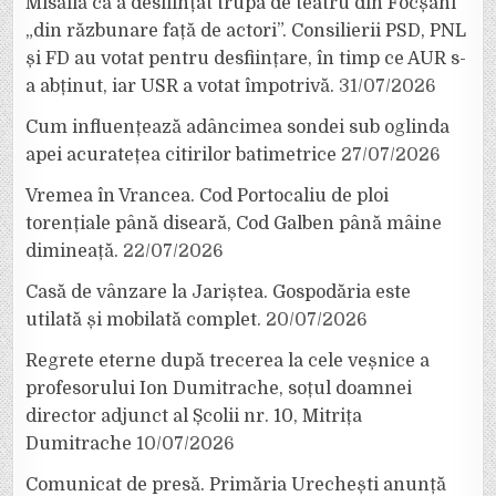
Misăilă că a desființat trupa de teatru din Focșani
„din răzbunare față de actori”. Consilierii PSD, PNL
și FD au votat pentru desființare, în timp ce AUR s-
a abținut, iar USR a votat împotrivă.
31/07/2026
Cum influențează adâncimea sondei sub oglinda
apei acuratețea citirilor batimetrice
27/07/2026
Vremea în Vrancea. Cod Portocaliu de ploi
torențiale până diseară, Cod Galben până mâine
dimineață.
22/07/2026
Casă de vânzare la Jariștea. Gospodăria este
utilată și mobilată complet.
20/07/2026
Regrete eterne după trecerea la cele veșnice a
profesorului Ion Dumitrache, soțul doamnei
director adjunct al Școlii nr. 10, Mitrița
Dumitrache
10/07/2026
Comunicat de presă. Primăria Urechești anunță