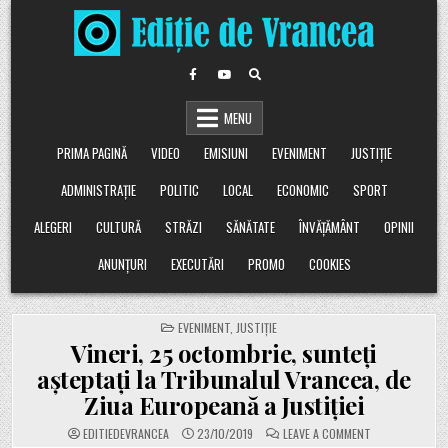
Skip
to
content
MENU
PRIMA PAGINĂ
VIDEO
EMISIUNI
EVENIMENT
JUSTIȚIE
ADMINISTRAȚIE
POLITIC
LOCAL
ECONOMIC
SPORT
ALEGERI
CULTURĂ
STRĂZI
SĂNĂTATE
ÎNVĂȚĂMÂNT
OPINII
ANUNȚURI
EXECUTĂRI
PROMO
COOKIES
POSTED
EVENIMENT
,
JUSTIȚIE
IN
Vineri, 25 octombrie, sunteți
așteptați la Tribunalul Vrancea, de
Ziua Europeană a Justiției
ON
EDITIEDEVRANCEA
23/10/2019
LEAVE A COMMENT
VINERI,