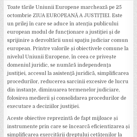
25
OCTOMBRIE,
Toate tările Uniunii Europene marchează pe 25
SUNTEȚI
AȘTEPTAȚI
octombrie ZIUA EUROPEANĂ A JUSTIȚIEI. Este
LA
TRIBUNALUL
un prilej în care se aduce în atenţia publicului
VRANCEA,
DE
european modul de funcţionare a justiţiei şi de
ZIUA
EUROPEANĂ
A
sprijinire a dezvoltării unui spaţiu judiciar comun
JUSTIȚIEI
european. Printre valorile și obiectivele comune la
nivelul Uniunii Europene, în ceea ce privește
domeniul juridic, se numără independenţa
justiţiei, accesul la asistenţă juridică, simplificarea
procedurilor, reducerea sarcinii excesive de lucru
din instanţe, diminuarea termenelor judiciare,
folosirea medierii şi consolidarea procedurilor de
executare a deciziilor justiţiei.
Aceste obiective reprezintă de fapt mijloace și
instrumente prin care se încearcă eficientizarea și
simplificarea exercitării dreptului cetățenilor la