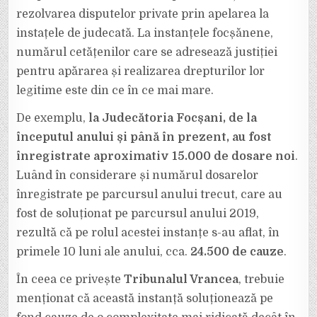
rezolvarea disputelor private prin apelarea la
instațele de judecată. La instanțele focșănene,
numărul cetățenilor care se adresează justiției
pentru apărarea și realizarea drepturilor lor
legitime este din ce în ce mai mare.
De exemplu,
la Judecătoria Focșani, de la
începutul anului și până în prezent, au fost
înregistrate aproximativ 15.000 de dosare noi
.
Luând în considerare și numărul dosarelor
înregistrate pe parcursul anului trecut, care au
fost de soluționat pe parcursul anului 2019,
rezultă că pe rolul acestei instanțe s-au aflat, în
primele 10 luni ale anului, cca.
24.500 de cauze
.
În ceea ce privește
Tribunalul Vrancea
, trebuie
menționat că această instanță soluționează pe