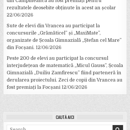
din Câmpineanca au fost premiați pentru
rezultatele deosebite obținute în acest an școlar
22/06/2026
Sute de elevi din Vrancea au participat la
concursurile „Grămăticel” și „MaxiMate”,
organizate de Școala Gimnazială „Ștefan cel Mare”
din Focșani.
12/06/2026
Peste 200 de elevi au participat la concursul
interjudețean de matematică „Micul Gauss”, Școala
Gimnazială „Duiliu Zamfirescu” fiind parteneră în
derularea proiectului. Zeci de copii din Vrancea au
fost premiați la Focșani
12/06/2026
CAUTĂ AICI
Search