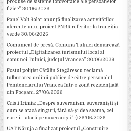
produse de sisteme fotovoltaice ale persoanelor
fizice”
30/06/2026
Panel Volt Solar anunță finalizarea activităților
aferente unui proiect PNRR referitor la tranziția
verde
30/06/2026
Comunicat de presă. Comuna Tulnici demarează
proiectul „Digitalizarea turismului local al
comunei Tulnici, județul Vrancea”
30/06/2026
Fostul polițist Cătălin Stegărescu reclamă
tulburarea ordinii publice de către personalul
Penitenciarului Vrancea într-o zonă rezidențială
din Focșani.
27/06/2026
Cristi Irimia: „Despre suveranism, suveraniști și
cum se atacă singuri, fără să-și dea seama, cei
care-i… atacă pe suveraniști” :)
26/06/2026
UAT Năruja a finalizat proiectul „Construire