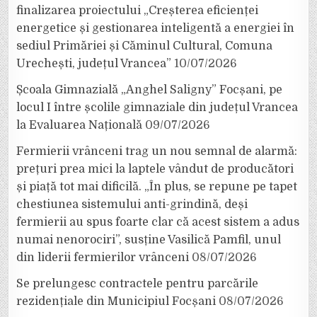
finalizarea proiectului „Creșterea eficienței
energetice și gestionarea inteligentă a energiei în
sediul Primăriei și Căminul Cultural, Comuna
Urechești, județul Vrancea”
10/07/2026
Școala Gimnazială „Anghel Saligny” Focșani, pe
locul I între școlile gimnaziale din județul Vrancea
la Evaluarea Națională
09/07/2026
Fermierii vrânceni trag un nou semnal de alarmă:
prețuri prea mici la laptele vândut de producători
și piață tot mai dificilă. „În plus, se repune pe tapet
chestiunea sistemului anti-grindină, deși
fermierii au spus foarte clar că acest sistem a adus
numai nenorociri”, susține Vasilică Pamfil, unul
din liderii fermierilor vrânceni
08/07/2026
Se prelungesc contractele pentru parcările
rezidențiale din Municipiul Focșani
08/07/2026