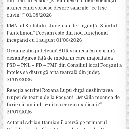
din Teatrul Pastia: „Ei gândesc ca niște socialiști
atunci când vorbesc despre salariile ”ce li se
cuvin”!”
01/08/2026
RMN-ul Spitalului Județean de Urgență „Sfântul
Pantelimon” Focșani este din nou funcțional
începând cu 1 august
01/08/2026
Organizația județeană AUR Vrancea își exprimă
dezamăgirea față de modul în care majoritatea
PSD – PNL – FD – PMP din Consiliul local Focșani a
înțeles să distrugă arta teatrală din județ.
31/07/2026
Reacția actriței Roxana Lupu după desființarea
trupei de teatru de la Focșani: „Misăilă mocnea de
furie că am îndrăznit să cerem explicații!”
31/07/2026
Actorul Adrian Damian îl acuză pe primarul