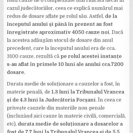
fond cauze de o complexitate mai ridicată decât în
cazul judecătoriilor, ceea ce explică numărul mai
redus de dosare aflate pe rolul său. Astfel,
de la
începutul anului și până în prezent au fost
înregistrate aproximativ 4050 cauze noi
. Dacă
la acestea adăugăm stocul de dosare din anul
precedent, care la începutul anului era de cca.
3100 cauze, rezultă că
pe rolul acestei instanțe
s-au aflat în primele 10 luni ale anului cca.7200
dosare
.
Durata medie de soluționare a cauzelor a fost, în
materie penală, de
1.3 luni la Tribunalul Vrancea
și de 4.3 luni la Judecătoria Focșani
. În ceea ce
privește cauzele din materiile non-penale
(incluzând aici cauze în materie civilă, comercială,
etc),
durata medie de soluționare a dosarelor a
fost de 7,7 luni la Tribunalul Vrancea și de 5,5