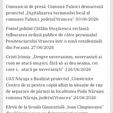
Comunicat de presă. Comuna Tulnici demarează
proiectul „Digitalizarea turismului local al
comunei Tulnici, județul Vrancea”
30/06/2026
Fostul polițist Cătălin Stegărescu reclamă
tulburarea ordinii publice de către personalul
Penitenciarului Vrancea într-o zonă rezidențială
din Focșani.
27/06/2026
Cristi Irimia: „Despre suveranism, suveraniști și
cum se atacă singuri, fără să-și dea seama, cei
care-i… atacă pe suveraniști” :)
26/06/2026
UAT Năruja a finalizat proiectul „Construire
Centru de zi pentru copiii aflați în situație de risc
de separare de părinți în localitatea Podu Nărujei,
comuna Năruja, județul Vrancea”
24/06/2026
Elevii de la Școala Gimnazială „Ioan Cîmpineanu”