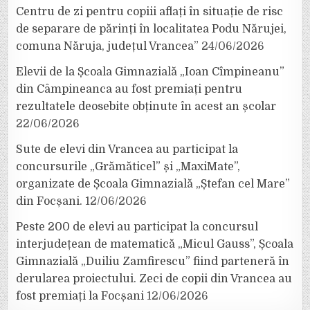
Centru de zi pentru copiii aflați în situație de risc
de separare de părinți în localitatea Podu Nărujei,
comuna Năruja, județul Vrancea”
24/06/2026
Elevii de la Școala Gimnazială „Ioan Cîmpineanu”
din Câmpineanca au fost premiați pentru
rezultatele deosebite obținute în acest an școlar
22/06/2026
Sute de elevi din Vrancea au participat la
concursurile „Grămăticel” și „MaxiMate”,
organizate de Școala Gimnazială „Ștefan cel Mare”
din Focșani.
12/06/2026
Peste 200 de elevi au participat la concursul
interjudețean de matematică „Micul Gauss”, Școala
Gimnazială „Duiliu Zamfirescu” fiind parteneră în
derularea proiectului. Zeci de copii din Vrancea au
fost premiați la Focșani
12/06/2026