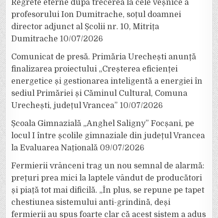
Regrete eterne după trecerea la cele veșnice a
profesorului Ion Dumitrache, soțul doamnei
director adjunct al Școlii nr. 10, Mitrița
Dumitrache
10/07/2026
Comunicat de presă. Primăria Urechești anunță
finalizarea proiectului „Creșterea eficienței
energetice și gestionarea inteligentă a energiei în
sediul Primăriei și Căminul Cultural, Comuna
Urechești, județul Vrancea”
10/07/2026
Școala Gimnazială „Anghel Saligny” Focșani, pe
locul I între școlile gimnaziale din județul Vrancea
la Evaluarea Națională
09/07/2026
Fermierii vrânceni trag un nou semnal de alarmă:
prețuri prea mici la laptele vândut de producători
și piață tot mai dificilă. „În plus, se repune pe tapet
chestiunea sistemului anti-grindină, deși
fermierii au spus foarte clar că acest sistem a adus