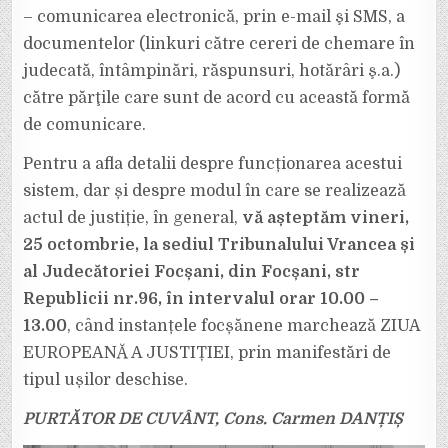
– comunicarea electronică, prin e-mail şi SMS, a
documentelor (linkuri către cereri de chemare în
judecată, întâmpinări, răspunsuri, hotărâri ş.a.)
către părţile care sunt de acord cu această formă
de comunicare.
Pentru a afla detalii despre funcționarea acestui
sistem, dar și despre modul în care se realizează
actul de justiție, în general,
vă așteptăm vineri,
25 octombrie, la sediul Tribunalului Vrancea și
al Judecătoriei Focșani, din Focșani, str
Republicii nr.96, în intervalul orar 10.00 –
13.00
, când instanțele focșănene marchează ZIUA
EUROPEANĂ A JUSTIȚIEI, prin manifestări de
tipul ușilor deschise.
PURTĂTOR DE CUVÂNT, Cons. Carmen DANȚIȘ