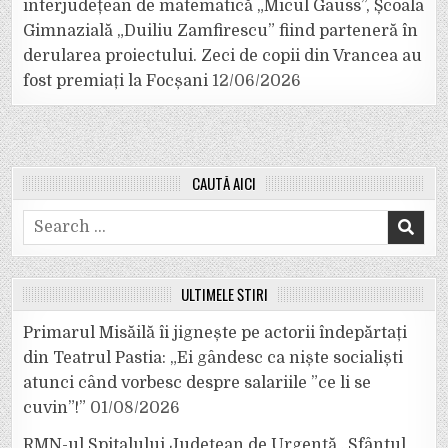
interjudețean de matematică „Micul Gauss”, Școala
Gimnazială „Duiliu Zamfirescu” fiind parteneră în
derularea proiectului. Zeci de copii din Vrancea au
fost premiați la Focșani
12/06/2026
CAUTĂ AICI
Search
for:
ULTIMELE ȘTIRI
Primarul Misăilă îi jignește pe actorii îndepărtați
din Teatrul Pastia: „Ei gândesc ca niște socialiști
atunci când vorbesc despre salariile ”ce li se
cuvin”!”
01/08/2026
RMN-ul Spitalului Județean de Urgență „Sfântul