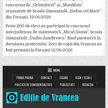
concursurile „Grămăticel” și „MaxiMate”,
organizate de Școala Gimnazială „Ștefan cel Mare”
din Focșani.
12/06/2026
Peste 200 de elevi au participat la concursul
interjudețean de matematică „Micul Gauss”, Școala
Gimnazială „Duiliu Zamfirescu” fiind parteneră în
derularea proiectului. Zeci de copii din Vrancea au
fost premiați la Focșani
12/06/2026
MENU
PRIMA PAGINĂ
CONTACT
COOKIE
ISSN / ISSN-L
POLITICĂ DE CONFIDENȚIALITATE
PUBLICITATE
REDACȚIA