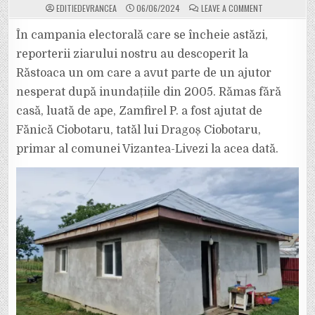
ON
EDITIEDEVRANCEA
06/06/2024
LEAVE A COMMENT
VIDEO:
TATĂL
LUI
În campania electorală care se încheie astăzi,
DRAGOȘ
CIOBOTARU
reporterii ziarului nostru au descoperit la
I-
A
Răstoaca un om care a avut parte de un ajutor
RIDICAT
O
nesperat după inundațiile din 2005. Rămas fără
CASĂ
NOUĂ
UNUI
casă, luată de ape, Zamfirel P. a fost ajutat de
VRÂNCEAN
RĂMAS
Fănică Ciobotaru, tatăl lui Dragoș Ciobotaru,
FĂRĂ
LOCUINȚĂ,
primar al comunei Vizantea-Livezi la acea dată.
DUPĂ
INUNDAȚIILE
DIN
2005