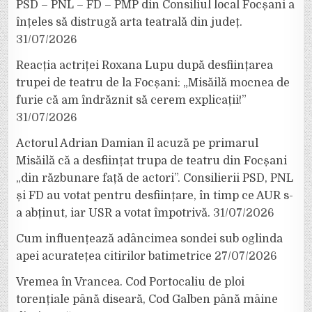
PSD – PNL – FD – PMP din Consiliul local Focșani a
înțeles să distrugă arta teatrală din județ.
31/07/2026
Reacția actriței Roxana Lupu după desființarea
trupei de teatru de la Focșani: „Misăilă mocnea de
furie că am îndrăznit să cerem explicații!”
31/07/2026
Actorul Adrian Damian îl acuză pe primarul
Misăilă că a desființat trupa de teatru din Focșani
„din răzbunare față de actori”. Consilierii PSD, PNL
și FD au votat pentru desființare, în timp ce AUR s-
a abținut, iar USR a votat împotrivă.
31/07/2026
Cum influențează adâncimea sondei sub oglinda
apei acuratețea citirilor batimetrice
27/07/2026
Vremea în Vrancea. Cod Portocaliu de ploi
torențiale până diseară, Cod Galben până mâine