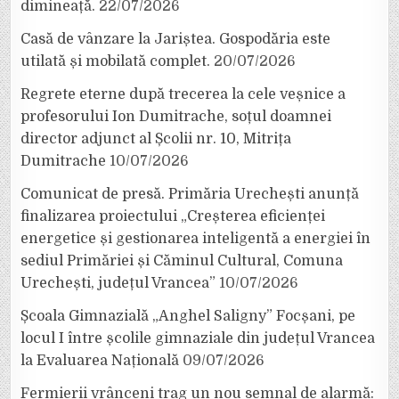
dimineață.
22/07/2026
Casă de vânzare la Jariștea. Gospodăria este
utilată și mobilată complet.
20/07/2026
Regrete eterne după trecerea la cele veșnice a
profesorului Ion Dumitrache, soțul doamnei
director adjunct al Școlii nr. 10, Mitrița
Dumitrache
10/07/2026
Comunicat de presă. Primăria Urechești anunță
finalizarea proiectului „Creșterea eficienței
energetice și gestionarea inteligentă a energiei în
sediul Primăriei și Căminul Cultural, Comuna
Urechești, județul Vrancea”
10/07/2026
Școala Gimnazială „Anghel Saligny” Focșani, pe
locul I între școlile gimnaziale din județul Vrancea
la Evaluarea Națională
09/07/2026
Fermierii vrânceni trag un nou semnal de alarmă: