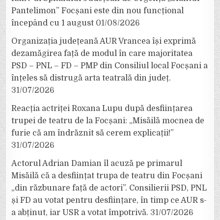
Pantelimon” Focșani este din nou funcțional
începând cu 1 august
01/08/2026
Organizația județeană AUR Vrancea își exprimă
dezamăgirea față de modul în care majoritatea
PSD – PNL – FD – PMP din Consiliul local Focșani a
înțeles să distrugă arta teatrală din județ.
31/07/2026
Reacția actriței Roxana Lupu după desființarea
trupei de teatru de la Focșani: „Misăilă mocnea de
furie că am îndrăznit să cerem explicații!”
31/07/2026
Actorul Adrian Damian îl acuză pe primarul
Misăilă că a desființat trupa de teatru din Focșani
„din răzbunare față de actori”. Consilierii PSD, PNL
și FD au votat pentru desființare, în timp ce AUR s-
a abținut, iar USR a votat împotrivă.
31/07/2026