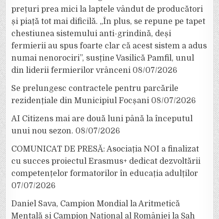
prețuri prea mici la laptele vândut de producători
și piață tot mai dificilă. „În plus, se repune pe tapet
chestiunea sistemului anti-grindină, deși
fermierii au spus foarte clar că acest sistem a adus
numai nenorociri”, susține Vasilică Pamfil, unul
din liderii fermierilor vrânceni
08/07/2026
Se prelungesc contractele pentru parcările
rezidențiale din Municipiul Focșani
08/07/2026
AI Citizens mai are două luni până la începutul
unui nou sezon.
08/07/2026
COMUNICAT DE PRESĂ: Asociația NOI a finalizat
cu succes proiectul Erasmus+ dedicat dezvoltării
competențelor formatorilor în educația adulților
07/07/2026
Daniel Sava, Campion Mondial la Aritmetică
Mentală și Campion Național al României la Șah