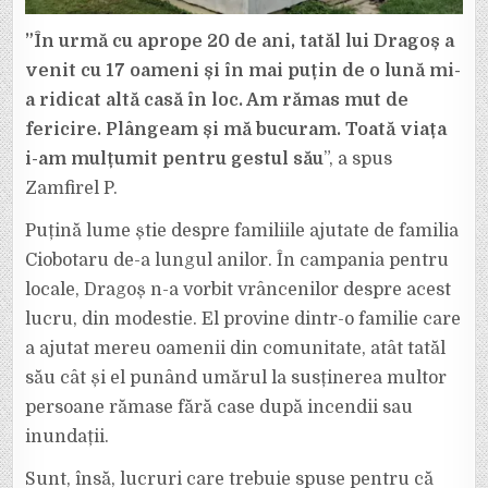
”În urmă cu aprope 20 de ani, tatăl lui Dragoș a
venit cu 17 oameni și în mai puțin de o lună mi-
a ridicat altă casă în loc. Am rămas mut de
fericire. Plângeam și mă bucuram. Toată viața
i-am mulțumit pentru gestul său
”, a spus
Zamfirel P.
Puțină lume știe despre familiile ajutate de familia
Ciobotaru de-a lungul anilor. În campania pentru
locale, Dragoș n-a vorbit vrâncenilor despre acest
lucru, din modestie. El provine dintr-o familie care
a ajutat mereu oamenii din comunitate, atât tatăl
său cât și el punând umărul la susținerea multor
persoane rămase fără case după incendii sau
inundații.
Sunt, însă, lucruri care trebuie spuse pentru că