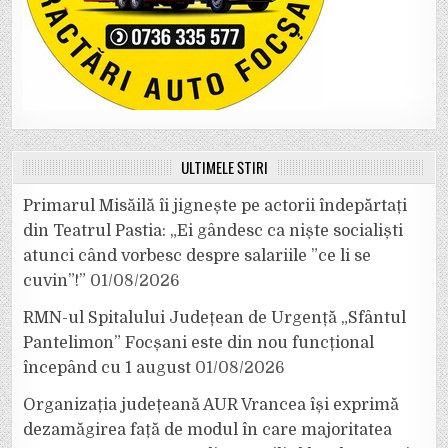
ULTIMELE ȘTIRI
Primarul Misăilă îi jignește pe actorii îndepărtați
din Teatrul Pastia: „Ei gândesc ca niște socialiști
atunci când vorbesc despre salariile ”ce li se
cuvin”!”
01/08/2026
RMN-ul Spitalului Județean de Urgență „Sfântul
Pantelimon” Focșani este din nou funcțional
începând cu 1 august
01/08/2026
Organizația județeană AUR Vrancea își exprimă
dezamăgirea față de modul în care majoritatea