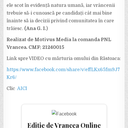
ele scot în evidență natura umană, iar vrâncenii
trebuie să-i cunoască pe candidați cât mai bine
înainte să ia decizii privind comunitatea în care
trăiesc.
(Ana G. I.
)
Realizat de Motivus Media la comanda PNL
Vrancea. CMF: 21240015
Link spre VIDEO cu mărturia omului din Răstoaca:
https://www.facebook.com/share/v/effLKx65fm9J7
Kr6/
Clic
AICI
Ediție de Vrancea Online