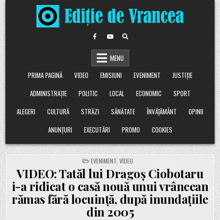
Skip
to
content
MENU
PRIMA PAGINĂ
VIDEO
EMISIUNI
EVENIMENT
JUSTIȚIE
ADMINISTRAȚIE
POLITIC
LOCAL
ECONOMIC
SPORT
ALEGERI
CULTURĂ
STRĂZI
SĂNĂTATE
ÎNVĂȚĂMÂNT
OPINII
ANUNȚURI
EXECUTĂRI
PROMO
COOKIES
POSTED
EVENIMENT
,
VIDEO
IN
VIDEO: Tatăl lui Dragoș Ciobotaru
i-a ridicat o casă nouă unui vrâncean
rămas fără locuință, după inundațiile
din 2005