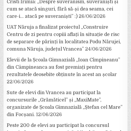
Cristi Irimia: „Despre suveranism, suveraniști și
cum se atacă singuri, fără să-și dea seama, cei
care-i… atacă pe suveraniști” :)
26/06/2026
UAT Năruja a finalizat proiectul „Construire
Centru de zi pentru copiii aflați în situație de risc
de separare de părinți în localitatea Podu Nărujei,
comuna Năruja, județul Vrancea”
24/06/2026
Elevii de la Școala Gimnazială „Ioan Cîmpineanu”
din Câmpineanca au fost premiați pentru
rezultatele deosebite obținute în acest an școlar
22/06/2026
Sute de elevi din Vrancea au participat la
concursurile „Grămăticel” și „MaxiMate”,
organizate de Școala Gimnazială „Ștefan cel Mare”
din Focșani.
12/06/2026
Peste 200 de elevi au participat la concursul