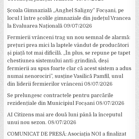
Școala Gimnazială „Anghel Saligny” Focșani, pe
locul I între școlile gimnaziale din județul Vrancea
la Evaluarea Națională
09/07/2026
Fermierii vrânceni trag un nou semnal de alarmă:
prețuri prea mici la laptele vândut de producători
și piață tot mai dificilă. „În plus, se repune pe tapet
chestiunea sistemului anti-grindină, deși
fermierii au spus foarte clar că acest sistem a adus
numai nenorociri”, susține Vasilică Pamfil, unul
din liderii fermierilor vrânceni
08/07/2026
Se prelungesc contractele pentru parcările
rezidențiale din Municipiul Focșani
08/07/2026
AI Citizens mai are două luni până la începutul
unui nou sezon.
08/07/2026
COMUNICAT DE PRESĂ: Asociația NOI a finalizat