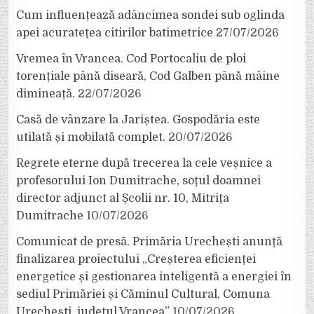
Cum influențează adâncimea sondei sub oglinda
apei acuratețea citirilor batimetrice
27/07/2026
Vremea în Vrancea. Cod Portocaliu de ploi
torențiale până diseară, Cod Galben până mâine
dimineață.
22/07/2026
Casă de vânzare la Jariștea. Gospodăria este
utilată și mobilată complet.
20/07/2026
Regrete eterne după trecerea la cele veșnice a
profesorului Ion Dumitrache, soțul doamnei
director adjunct al Școlii nr. 10, Mitrița
Dumitrache
10/07/2026
Comunicat de presă. Primăria Urechești anunță
finalizarea proiectului „Creșterea eficienței
energetice și gestionarea inteligentă a energiei în
sediul Primăriei și Căminul Cultural, Comuna
Urechești, județul Vrancea”
10/07/2026