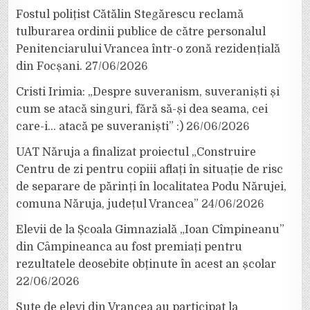
Fostul polițist Cătălin Stegărescu reclamă
tulburarea ordinii publice de către personalul
Penitenciarului Vrancea într-o zonă rezidențială
din Focșani.
27/06/2026
Cristi Irimia: „Despre suveranism, suveraniști și
cum se atacă singuri, fără să-și dea seama, cei
care-i… atacă pe suveraniști” :)
26/06/2026
UAT Năruja a finalizat proiectul „Construire
Centru de zi pentru copiii aflați în situație de risc
de separare de părinți în localitatea Podu Nărujei,
comuna Năruja, județul Vrancea”
24/06/2026
Elevii de la Școala Gimnazială „Ioan Cîmpineanu”
din Câmpineanca au fost premiați pentru
rezultatele deosebite obținute în acest an școlar
22/06/2026
Sute de elevi din Vrancea au participat la