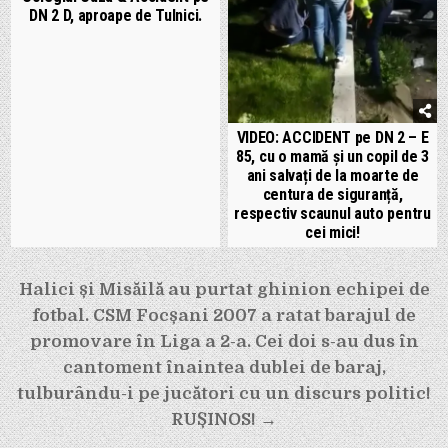
DN 2 D, aproape de Tulnici.
VIDEO: ACCIDENT pe DN 2 – E
85, cu o mamă și un copil de 3
ani salvați de la moarte de
centura de siguranță,
respectiv scaunul auto pentru
cei mici!
Navigare
Halici și Misăilă au purtat ghinion echipei de
în
fotbal. CSM Focșani 2007 a ratat barajul de
articole
promovare în Liga a 2-a. Cei doi s-au dus în
cantoment înaintea dublei de baraj,
tulburându-i pe jucători cu un discurs politic!
RUȘINOS! →