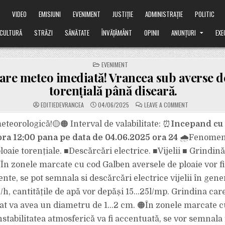
Ă
VIDEO
EMISIUNI
EVENIMENT
JUSTIȚIE
ADMINISTRAȚIE
POLITIC
CULTURĂ
STRĂZI
SĂNĂTATE
ÎNVĂȚĂMÂNT
OPINII
ANUNȚURI
EXE
POSTED
EVENIMENT
IN
are meteo imediată! Vrancea sub averse d
torențială până diseară.
ON
EDITIEDEVRANCEA
04/06/2025
LEAVE A COMMENT
AVERTIZARE
METEO
IMEDIATĂ!
eteorologică!🟡🟠 Interval de valabilitate: ⏰
Incepand cu 
VRANCEA
SUB
ora 12:00 pana pe data de 04.06.2025 ora 24
🌧Fenomene
AVERSE
DE
oaie torențiale. ■Descărcări electrice. ■Vijelii ■ Grindină 
PLOAIE
TORENȚIALĂ
În zonele marcate cu cod Galben aversele de ploaie vor f
PÂNĂ
DISEARĂ.
nte, se pot semnala si descărcări electrice vijelii în gene
h, cantitățile de apă vor depăși 15…25l/mp. Grindina care
at va avea un diametru de 1…2 cm. 🟠În zonele marcate c
nstabilitatea atmosferică va fi accentuată, se vor semnala