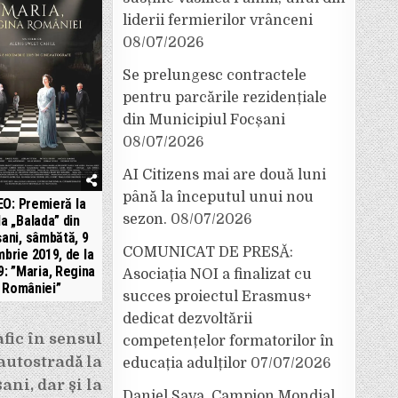
liderii fermierilor vrânceni
08/07/2026
Se prelungesc contractele
pentru parcările rezidențiale
din Municipiul Focșani
08/07/2026
AI Citizens mai are două luni
până la începutul unui nou
EO: Premieră la
sezon.
08/07/2026
la „Balada” din
ani, sâmbătă, 9
COMUNICAT DE PRESĂ:
brie 2019, de la
9: ”Maria, Regina
Asociația NOI a finalizat cu
României”
succes proiectul Erasmus+
dedicat dezvoltării
fic în sensul
competențelor formatorilor în
 autostradă la
educația adulților
07/07/2026
ani, dar și la
Daniel Sava, Campion Mondial