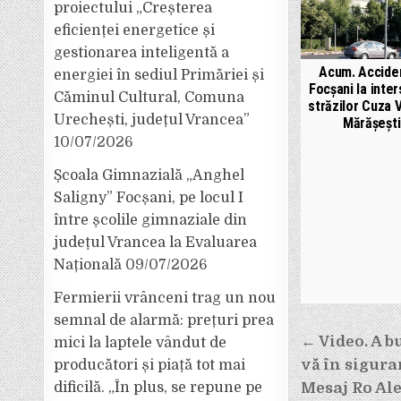
proiectului „Creșterea
eficienței energetice și
gestionarea inteligentă a
Acum. Acciden
energiei în sediul Primăriei și
Focșani la inter
Căminul Cultural, Comuna
străzilor Cuza 
Urechești, județul Vrancea”
Mărășești
10/07/2026
Școala Gimnazială „Anghel
Saligny” Focșani, pe locul I
între școlile gimnaziale din
județul Vrancea la Evaluarea
Națională
09/07/2026
Fermierii vrânceni trag un nou
semnal de alarmă: prețuri prea
Navigar
← Video. A bu
mici la laptele vândut de
în
vă în sigura
producători și piață tot mai
articole
Mesaj Ro Ale
dificilă. „În plus, se repune pe