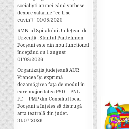
socialiști atunci când vorbesc
despre salariile ”ce li se
cuvin”!”
01/08/2026
RMN-ul Spitalului Județean de
Urgență „Sfântul Pantelimon”
Focșani este din nou funcțional
începând cu 1 august
01/08/2026
Organizația județeană AUR
Vrancea își exprimă
dezamăgirea față de modul în
care majoritatea PSD – PNL –
FD – PMP din Consiliul local
Focșani a înțeles să distrugă
arta teatrală din județ.
31/07/2026