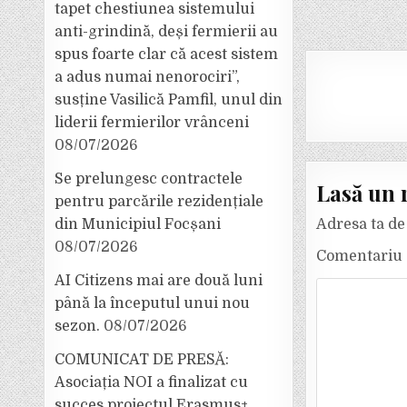
tapet chestiunea sistemului
anti-grindină, deși fermierii au
spus foarte clar că acest sistem
a adus numai nenorociri”,
susține Vasilică Pamfil, unul din
liderii fermierilor vrânceni
08/07/2026
Se prelungesc contractele
Lasă un 
pentru parcările rezidențiale
Adresa ta de 
din Municipiul Focșani
08/07/2026
Comentariu
AI Citizens mai are două luni
până la începutul unui nou
sezon.
08/07/2026
COMUNICAT DE PRESĂ:
Asociația NOI a finalizat cu
succes proiectul Erasmus+