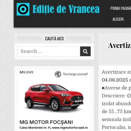
Skip
PRIMA PAGIN
to
content
ALEGERI
CAUTĂ AICI
Avertiz
Search
for:
Avertizare m
04.06.2025 
■Averse de pl
Descriere: 
izolat abunde
de 55…75 km/
semnala izol
Portocaliu, i