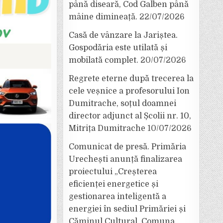
până diseară, Cod Galben până
mâine dimineață.
22/07/2026
Casă de vânzare la Jariștea.
Gospodăria este utilată și
mobilată complet.
20/07/2026
Regrete eterne după trecerea la
cele veșnice a profesorului Ion
Dumitrache, soțul doamnei
director adjunct al Școlii nr. 10,
Mitrița Dumitrache
10/07/2026
Comunicat de presă. Primăria
Urechești anunță finalizarea
proiectului „Creșterea
eficienței energetice și
gestionarea inteligentă a
energiei în sediul Primăriei și
Căminul Cultural, Comuna