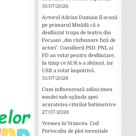
31/07/2026
Actorul Adrian Damian îl acuză
pe primarul Misăilă că a
desființat trupa de teatru din
Focșani „din răzbunare față de
actori”. Consilierii PSD, PNL și
FD au votat pentru desființare,
în timp ce AUR s-a abținut, iar
USR a votat împotrivă.
31/07/2026
Cum influențează adâncimea
sondei sub oglinda apei
acuratețea citirilor batimetrice
27/07/2026
Vremea în Vrancea. Cod
Portocaliu de ploi torențiale