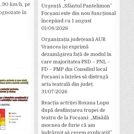
70…90 km/h, pe
Urgență „Sfântul Pantelimon”
rognozate în
Focșani este din nou funcțional
începând cu 1 august
01/08/2026
Organizația județeană AUR
Vrancea își exprimă
dezamăgirea față de modul în
care majoritatea PSD – PNL –
FD – PMP din Consiliul local
Focșani a înțeles să distrugă
arta teatrală din județ.
31/07/2026
Reacția actriței Roxana Lupu
după desființarea trupei de
teatru de la Focșani: „Misăilă
mocnea de furie că am
îndrăznit să cerem explicații!”