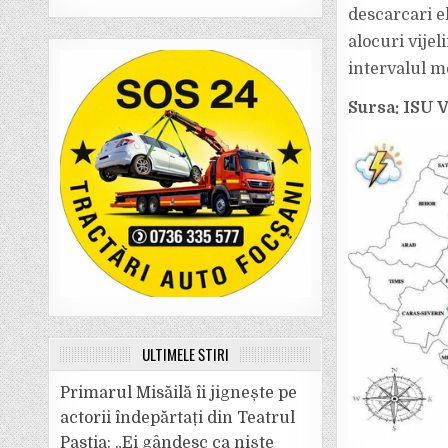
descarcari el
alocuri vije
intervalul m
Sursa: ISU 
ULTIMELE ȘTIRI
Primarul Misăilă îi jignește pe
actorii îndepărtați din Teatrul
Pastia: „Ei gândesc ca niște