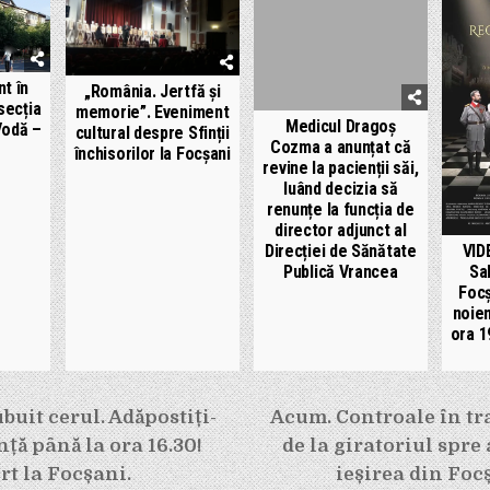
t în
„România. Jertfă și
secția
memorie”. Eveniment
Medicul Dragoș
Vodă –
cultural despre Sfinții
Cozma a anunțat că
închisorilor la Focșani
revine la pacienții săi,
luând decizia să
renunțe la funcția de
director adjunct al
VID
Direcției de Sănătate
Sa
Publică Vrancea
Focș
noiem
ora 1
e
buit cerul. Adăpostiți-
Acum. Controale în tra
nță până la ora 16.30!
de la giratoriul spre
rt la Focșani.
ieșirea din Focș