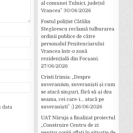
al comunei Tulnici, județul
Vrancea”
30/06/2026
Fostul polițist Cătălin
Stegărescu reclamă tulburarea
ordinii publice de către
personalul Penitenciarului
Vrancea într-o zonă
rezidențială din Focșani.
27/06/2026
Cristi Irimia: „Despre
suveranism, suveraniști și cum
se atacă singuri, fără să-și dea
seama, cei care-i… atacă pe
suveraniști” :)
26/06/2026
u data
UAT Năruja a finalizat proiectul
„Construire Centru de zi
pentru copiii aflați în situație de