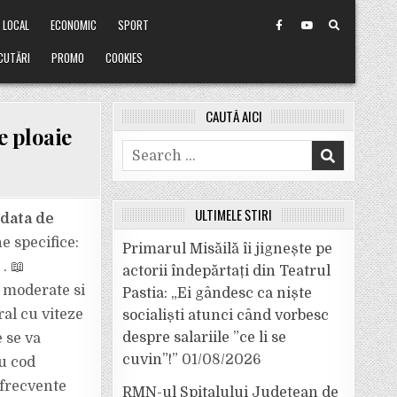
LOCAL
ECONOMIC
SPORT
CUTĂRI
PROMO
COOKIES
CAUTĂ AICI
e ploaie
Search
for:
ULTIMELE ȘTIRI
data de
 specifice:
Primarul Misăilă îi jignește pe
. 📖
actorii îndepărtați din Teatrul
i moderate si
Pastia: „Ei gândesc ca niște
ral cu viteze
socialiști atunci când vorbesc
despre salariile ”ce li se
 se va
cuvin”!”
01/08/2026
u cod
 frecvente
RMN-ul Spitalului Județean de