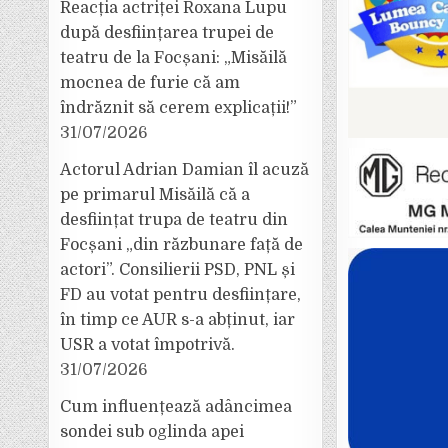
Reacția actriței Roxana Lupu
după desființarea trupei de
teatru de la Focșani: „Misăilă
mocnea de furie că am
îndrăznit să cerem explicații!”
31/07/2026
Actorul Adrian Damian îl acuză
pe primarul Misăilă că a
desființat trupa de teatru din
Focșani „din răzbunare față de
actori”. Consilierii PSD, PNL și
FD au votat pentru desființare,
în timp ce AUR s-a abținut, iar
USR a votat împotrivă.
31/07/2026
Cum influențează adâncimea
sondei sub oglinda apei