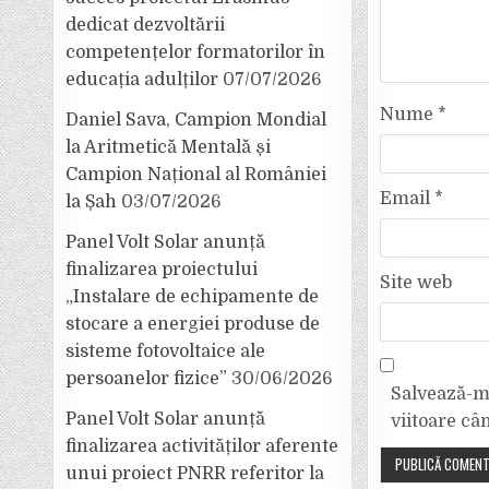
dedicat dezvoltării
competențelor formatorilor în
educația adulților
07/07/2026
Nume
*
Daniel Sava, Campion Mondial
la Aritmetică Mentală și
Campion Național al României
Email
*
la Șah
03/07/2026
Panel Volt Solar anunță
finalizarea proiectului
Site web
„Instalare de echipamente de
stocare a energiei produse de
sisteme fotovoltaice ale
persoanelor fizice”
30/06/2026
Salvează-mi
Panel Volt Solar anunță
viitoare câ
finalizarea activităților aferente
unui proiect PNRR referitor la