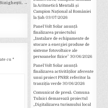
Bizighești. →
la Aritmetică Mentală și
Campion Național al României
la Șah
03/07/2026
Panel Volt Solar anunță
finalizarea proiectului
„Instalare de echipamente de
stocare a energiei produse de
sisteme fotovoltaice ale
persoanelor fizice”
30/06/2026
cate cu
*
Panel Volt Solar anunță
finalizarea activităților aferente
unui proiect PNRR referitor la
tranziția verde
30/06/2026
Comunicat de presă. Comuna
Tulnici demarează proiectul
„Digitalizarea turismului local