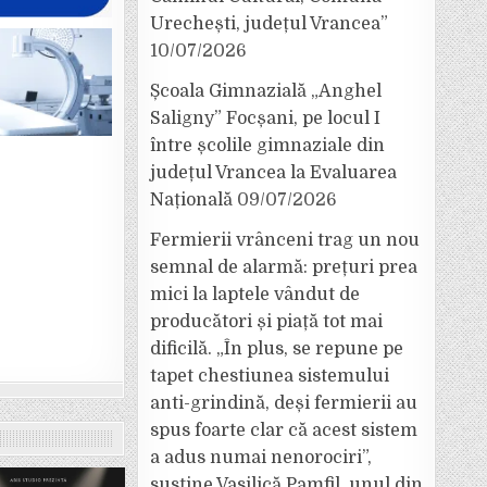
Urechești, județul Vrancea”
10/07/2026
Școala Gimnazială „Anghel
Saligny” Focșani, pe locul I
între școlile gimnaziale din
județul Vrancea la Evaluarea
Națională
09/07/2026
Fermierii vrânceni trag un nou
semnal de alarmă: prețuri prea
mici la laptele vândut de
producători și piață tot mai
dificilă. „În plus, se repune pe
tapet chestiunea sistemului
anti-grindină, deși fermierii au
spus foarte clar că acest sistem
a adus numai nenorociri”,
susține Vasilică Pamfil, unul din