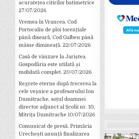
acuratețea citirilor batimetrice
27/07/2026
Vremea în Vrancea. Cod
Portocaliu de ploi torențiale
până diseară, Cod Galben până
mâine dimineață.
22/07/2026
Casă de vânzare la Jariștea.
Gospodăria este utilată și
mobilată complet.
20/07/2026
Regrete eterne după trecerea la
cele veșnice a profesorului Ion
Dumitrache, soțul doamnei
director adjunct al Școlii nr. 10,
Mitrița Dumitrache
10/07/2026
Comunicat de presă. Primăria
Urechești anunță finalizarea