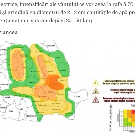
ectrice, intensificări ale vântului ce vor avea la rafală 
lii și grindină cu diametru de 2…3 cm cantitățile de apă p
enționat mai sus vor depăși 25…50 l/mp.
Vrancea