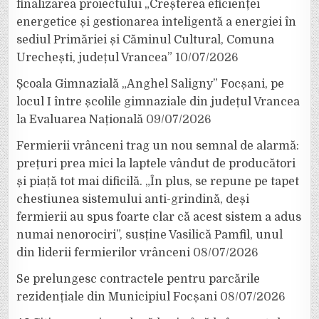
finalizarea proiectului „Creșterea eficienței
energetice și gestionarea inteligentă a energiei în
sediul Primăriei și Căminul Cultural, Comuna
Urechești, județul Vrancea”
10/07/2026
Școala Gimnazială „Anghel Saligny” Focșani, pe
locul I între școlile gimnaziale din județul Vrancea
la Evaluarea Națională
09/07/2026
Fermierii vrânceni trag un nou semnal de alarmă:
prețuri prea mici la laptele vândut de producători
și piață tot mai dificilă. „În plus, se repune pe tapet
chestiunea sistemului anti-grindină, deși
fermierii au spus foarte clar că acest sistem a adus
numai nenorociri”, susține Vasilică Pamfil, unul
din liderii fermierilor vrânceni
08/07/2026
Se prelungesc contractele pentru parcările
rezidențiale din Municipiul Focșani
08/07/2026