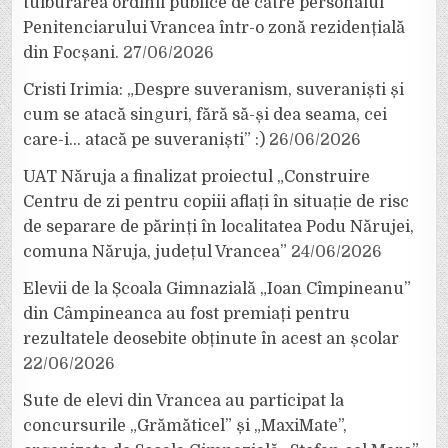
tulburarea ordinii publice de către personalul
Penitenciarului Vrancea într-o zonă rezidențială
din Focșani.
27/06/2026
Cristi Irimia: „Despre suveranism, suveraniști și
cum se atacă singuri, fără să-și dea seama, cei
care-i… atacă pe suveraniști” :)
26/06/2026
UAT Năruja a finalizat proiectul „Construire
Centru de zi pentru copiii aflați în situație de risc
de separare de părinți în localitatea Podu Nărujei,
comuna Năruja, județul Vrancea”
24/06/2026
Elevii de la Școala Gimnazială „Ioan Cîmpineanu”
din Câmpineanca au fost premiați pentru
rezultatele deosebite obținute în acest an școlar
22/06/2026
Sute de elevi din Vrancea au participat la
concursurile „Grămăticel” și „MaxiMate”,