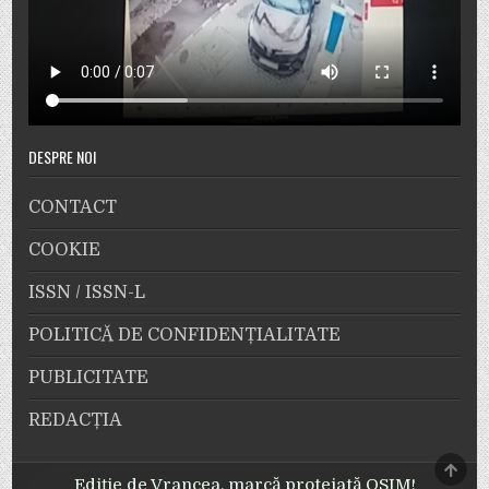
DESPRE NOI
CONTACT
COOKIE
ISSN / ISSN-L
POLITICĂ DE CONFIDENȚIALITATE
PUBLICITATE
REDACȚIA
SCRO
TO
Ediție de Vrancea, marcă protejată OSIM!