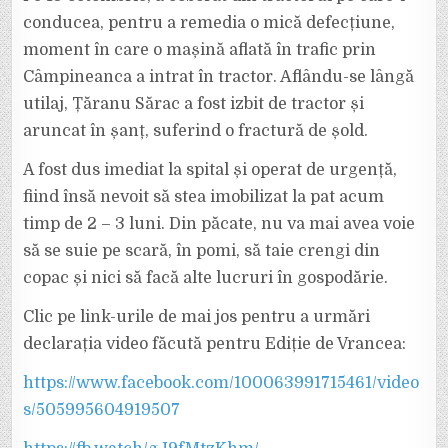
conducea, pentru a remedia o mică defecțiune,
moment în care o mașină aflată în trafic prin
Câmpineanca a intrat în tractor. Aflându-se lângă
utilaj, Țăranu Sărac a fost izbit de tractor și
aruncat în șanț, suferind o fractură de șold.
A fost dus imediat la spital și operat de urgență,
fiind însă nevoit să stea imobilizat la pat acum
timp de 2 – 3 luni. Din păcate, nu va mai avea voie
să se suie pe scară, în pomi, să taie crengi din
copac și nici să facă alte lucruri în gospodărie.
Clic pe link-urile de mai jos pentru a urmări
declarația video făcută pentru Ediție de Vrancea:
https://www.facebook.com/100063991715461/video
s/505995604919507