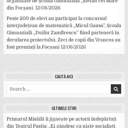
organizate de Școala Gimnazială „Ștefan cel Mare”
din Focșani.
12/06/2026
Peste 200 de elevi au participat la concursul
interjudețean de matematică „Micul Gauss”, Școala
Gimnazială „Duiliu Zamfirescu” fiind parteneră în
derularea proiectului. Zeci de copii din Vrancea au
fost premiați la Focșani
12/06/2026
CAUTĂ AICI
Search
for:
ULTIMELE ȘTIRI
Primarul Misăilă îi jignește pe actorii îndepărtați
din Teatrul Pastia: „Ei gândesc ca niște socialiști