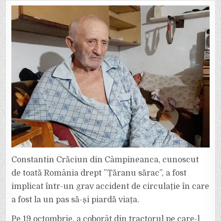
ȚĂRANU
SĂRAC,
LA
UN
PAS
DE
MOARTE.
A
FOST
VICTIMA
UNUI
GRAV
ACCIDENT
DE
CIRCULAȚIE.
Constantin Crăciun din Câmpineanca, cunoscut
de toată România drept ”Țăranu sărac”, a fost
implicat într-un grav accident de circulație în care
a fost la un pas să-și piardă viața.
Pe 19 octombrie, a coborât din tractorul pe care-l