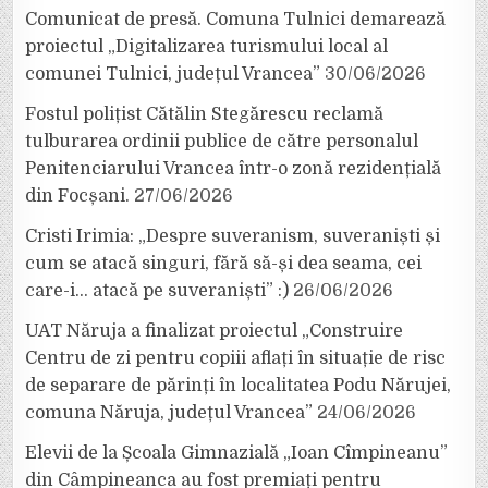
Comunicat de presă. Comuna Tulnici demarează
proiectul „Digitalizarea turismului local al
comunei Tulnici, județul Vrancea”
30/06/2026
Fostul polițist Cătălin Stegărescu reclamă
tulburarea ordinii publice de către personalul
Penitenciarului Vrancea într-o zonă rezidențială
din Focșani.
27/06/2026
Cristi Irimia: „Despre suveranism, suveraniști și
cum se atacă singuri, fără să-și dea seama, cei
care-i… atacă pe suveraniști” :)
26/06/2026
UAT Năruja a finalizat proiectul „Construire
Centru de zi pentru copiii aflați în situație de risc
de separare de părinți în localitatea Podu Nărujei,
comuna Năruja, județul Vrancea”
24/06/2026
Elevii de la Școala Gimnazială „Ioan Cîmpineanu”
din Câmpineanca au fost premiați pentru