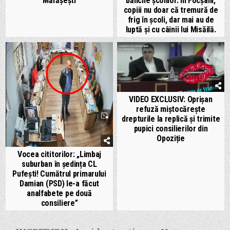
Mărășești
băncile școlilor. În Focșani,
copiii nu doar că tremură de
frig în școli, dar mai au de
luptă și cu câinii lui Misăilă.
VIDEO EXCLUSIV: Oprișan
refuză miștocărește
drepturile la replică și trimite
pupici consilierilor din
Opoziție
Vocea cititorilor: „Limbaj
suburban în ședința CL
Pufești! Cumătrul primarului
Damian (PSD) le-a făcut
analfabete pe două
consiliere”