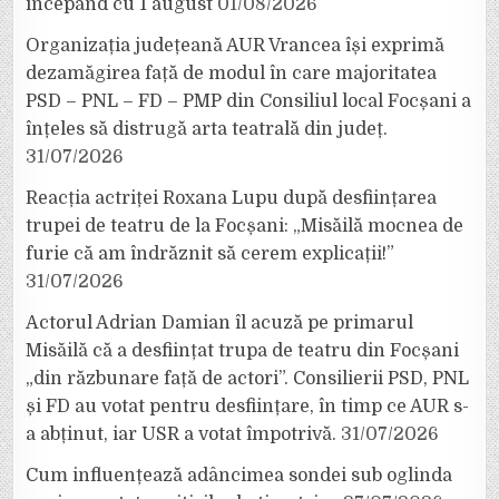
începând cu 1 august
01/08/2026
Organizația județeană AUR Vrancea își exprimă
dezamăgirea față de modul în care majoritatea
PSD – PNL – FD – PMP din Consiliul local Focșani a
înțeles să distrugă arta teatrală din județ.
31/07/2026
Reacția actriței Roxana Lupu după desființarea
trupei de teatru de la Focșani: „Misăilă mocnea de
furie că am îndrăznit să cerem explicații!”
31/07/2026
Actorul Adrian Damian îl acuză pe primarul
Misăilă că a desființat trupa de teatru din Focșani
„din răzbunare față de actori”. Consilierii PSD, PNL
și FD au votat pentru desființare, în timp ce AUR s-
a abținut, iar USR a votat împotrivă.
31/07/2026
Cum influențează adâncimea sondei sub oglinda