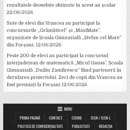
rezultatele deosebite obținute în acest an școlar
22/06/2026
Sute de elevi din Vrancea au participat la
concursurile „Grămăticel” și „MaxiMate”,
organizate de Școala Gimnazială „Ștefan cel Mare”
din Focșani.
12/06/2026
Peste 200 de elevi au participat la concursul
interjudețean de matematică „Micul Gauss”, Școala
Gimnazială „Duiliu Zamfirescu” fiind parteneră în
derularea proiectului. Zeci de copii din Vrancea au
fost premiați la Focșani
12/06/2026
MENU
PRIMA PAGINĂ
CONTACT
COOKIE
ISSN / ISSN-L
POLITICĂ DE CONFIDENȚIALITATE
PUBLICITATE
REDACȚIA