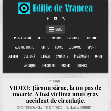
Skip
to
content
MENU
PRIMA PAGINĂ
VIDEO
EMISIUNI
EVENIMENT
JUSTIȚIE
ADMINISTRAȚIE
POLITIC
LOCAL
ECONOMIC
SPORT
ALEGERI
CULTURĂ
STRĂZI
SĂNĂTATE
ÎNVĂȚĂMÂNT
OPINII
ANUNȚURI
EXECUTĂRI
PROMO
COOKIES
POSTED
VIDEO
IN
VIDEO: Țăranu sărac, la un pas de
moarte. A fost victima unui grav
accident de circulație.
ON
EDITIEDEVRANCEA
10/11/2022
LEAVE A COMMENT
VIDEO: