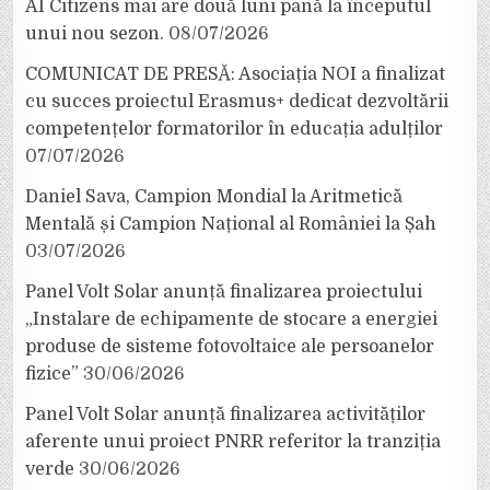
AI Citizens mai are două luni până la începutul
unui nou sezon.
08/07/2026
COMUNICAT DE PRESĂ: Asociația NOI a finalizat
cu succes proiectul Erasmus+ dedicat dezvoltării
competențelor formatorilor în educația adulților
07/07/2026
Daniel Sava, Campion Mondial la Aritmetică
Mentală și Campion Național al României la Șah
03/07/2026
Panel Volt Solar anunță finalizarea proiectului
„Instalare de echipamente de stocare a energiei
produse de sisteme fotovoltaice ale persoanelor
fizice”
30/06/2026
Panel Volt Solar anunță finalizarea activităților
aferente unui proiect PNRR referitor la tranziția
verde
30/06/2026