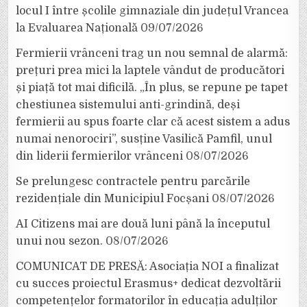
locul I între școlile gimnaziale din județul Vrancea
la Evaluarea Națională
09/07/2026
Fermierii vrânceni trag un nou semnal de alarmă:
prețuri prea mici la laptele vândut de producători
și piață tot mai dificilă. „În plus, se repune pe tapet
chestiunea sistemului anti-grindină, deși
fermierii au spus foarte clar că acest sistem a adus
numai nenorociri”, susține Vasilică Pamfil, unul
din liderii fermierilor vrânceni
08/07/2026
Se prelungesc contractele pentru parcările
rezidențiale din Municipiul Focșani
08/07/2026
AI Citizens mai are două luni până la începutul
unui nou sezon.
08/07/2026
COMUNICAT DE PRESĂ: Asociația NOI a finalizat
cu succes proiectul Erasmus+ dedicat dezvoltării
competențelor formatorilor în educația adulților