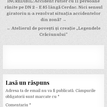
Navigare
INCREDIBIL: Accident rutier cu 11 persoane
în
rănite pe DN 2 – E 85 lângă Cerdac. Nici sensul
articole
giratoriu n-a rezolvat situația accidentelor
din zonă? →
← Atelierul de povești și creație „Legendele
Crăciunului”
Lasă un răspuns
Adresa ta de email nu va fi publicată.
Câmpurile
obligatorii sunt marcate cu
*
Comentariu
*