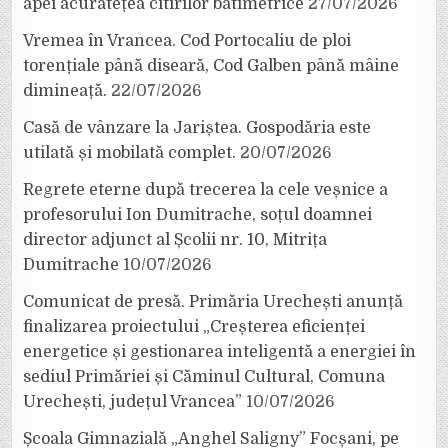
apei acuratețea citirilor batimetrice
27/07/2026
Vremea în Vrancea. Cod Portocaliu de ploi
torențiale până diseară, Cod Galben până mâine
dimineață.
22/07/2026
Casă de vânzare la Jariștea. Gospodăria este
utilată și mobilată complet.
20/07/2026
Regrete eterne după trecerea la cele veșnice a
profesorului Ion Dumitrache, soțul doamnei
director adjunct al Școlii nr. 10, Mitrița
Dumitrache
10/07/2026
Comunicat de presă. Primăria Urechești anunță
finalizarea proiectului „Creșterea eficienței
energetice și gestionarea inteligentă a energiei în
sediul Primăriei și Căminul Cultural, Comuna
Urechești, județul Vrancea”
10/07/2026
Școala Gimnazială „Anghel Saligny” Focșani, pe