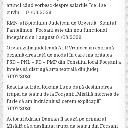
atunci când vorbesc despre salariile ”ce li se
cuvin”!”
01/08/2026
RMN-ul Spitalului Județean de Urgență „Sfântul
Pantelimon” Focșani este din nou funcțional
începând cu 1 august
01/08/2026
Organizația județeană AUR Vrancea își exprimă
dezamăgirea față de modul în care majoritatea
PSD – PNL – FD – PMP din Consiliul local Focșani a
înțeles să distrugă arta teatrală din județ.
31/07/2026
Reacția actriței Roxana Lupu după desființarea
trupei de teatru de la Focșani: „Misăilă mocnea de
furie că am îndrăznit să cerem explicații!”
31/07/2026
Actorul Adrian Damian îl acuză pe primarul
Misăilă că a desființat trupa de teatru din Focșani