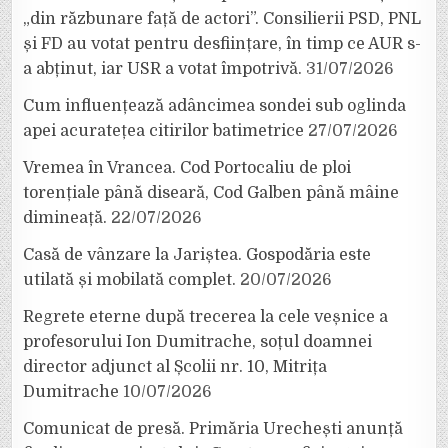
„din răzbunare față de actori”. Consilierii PSD, PNL
și FD au votat pentru desființare, în timp ce AUR s-
a abținut, iar USR a votat împotrivă.
31/07/2026
Cum influențează adâncimea sondei sub oglinda
apei acuratețea citirilor batimetrice
27/07/2026
Vremea în Vrancea. Cod Portocaliu de ploi
torențiale până diseară, Cod Galben până mâine
dimineață.
22/07/2026
Casă de vânzare la Jariștea. Gospodăria este
utilată și mobilată complet.
20/07/2026
Regrete eterne după trecerea la cele veșnice a
profesorului Ion Dumitrache, soțul doamnei
director adjunct al Școlii nr. 10, Mitrița
Dumitrache
10/07/2026
Comunicat de presă. Primăria Urechești anunță