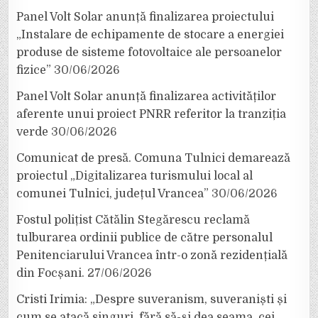
Panel Volt Solar anunță finalizarea proiectului
„Instalare de echipamente de stocare a energiei
produse de sisteme fotovoltaice ale persoanelor
fizice”
30/06/2026
Panel Volt Solar anunță finalizarea activităților
aferente unui proiect PNRR referitor la tranziția
verde
30/06/2026
Comunicat de presă. Comuna Tulnici demarează
proiectul „Digitalizarea turismului local al
comunei Tulnici, județul Vrancea”
30/06/2026
Fostul polițist Cătălin Stegărescu reclamă
tulburarea ordinii publice de către personalul
Penitenciarului Vrancea într-o zonă rezidențială
din Focșani.
27/06/2026
Cristi Irimia: „Despre suveranism, suveraniști și
cum se atacă singuri, fără să-și dea seama, cei