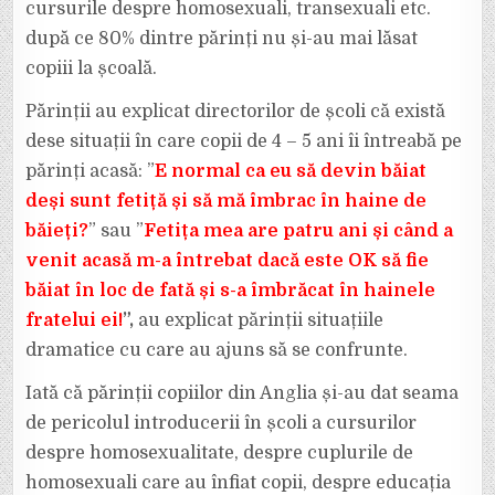
cursurile despre homosexuali, transexuali etc.
după ce 80% dintre părinți nu și-au mai lăsat
copiii la școală.
Părinții au explicat directorilor de școli că există
dese situații în care copii de 4 – 5 ani îi întreabă pe
părinți acasă: ”
E normal ca eu să devin băiat
deși sunt fetiță și să mă îmbrac în haine de
băieți?
” sau ”
Fetița mea are patru ani și când a
venit acasă m-a întrebat dacă este OK să fie
băiat în loc de fată și s-a îmbrăcat în hainele
fratelui ei!
”,
au explicat părinții situațiile
dramatice cu care au ajuns să se confrunte.
Iată că părinții copiilor din Anglia și-au dat seama
de pericolul introducerii în școli a cursurilor
despre homosexualitate, despre cuplurile de
homosexuali care au înfiat copii, despre educația