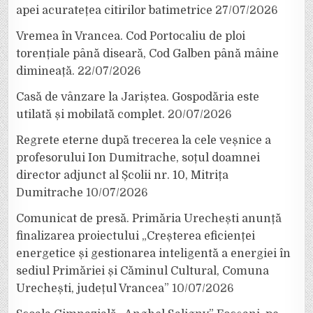
apei acuratețea citirilor batimetrice
27/07/2026
Vremea în Vrancea. Cod Portocaliu de ploi
torențiale până diseară, Cod Galben până mâine
dimineață.
22/07/2026
Casă de vânzare la Jariștea. Gospodăria este
utilată și mobilată complet.
20/07/2026
Regrete eterne după trecerea la cele veșnice a
profesorului Ion Dumitrache, soțul doamnei
director adjunct al Școlii nr. 10, Mitrița
Dumitrache
10/07/2026
Comunicat de presă. Primăria Urechești anunță
finalizarea proiectului „Creșterea eficienței
energetice și gestionarea inteligentă a energiei în
sediul Primăriei și Căminul Cultural, Comuna
Urechești, județul Vrancea”
10/07/2026