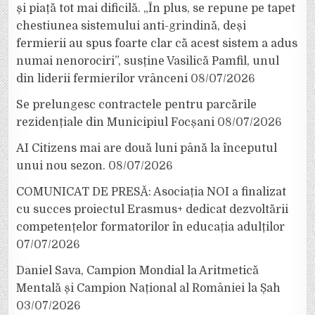
și piață tot mai dificilă. „În plus, se repune pe tapet
chestiunea sistemului anti-grindină, deși
fermierii au spus foarte clar că acest sistem a adus
numai nenorociri”, susține Vasilică Pamfil, unul
din liderii fermierilor vrânceni
08/07/2026
Se prelungesc contractele pentru parcările
rezidențiale din Municipiul Focșani
08/07/2026
AI Citizens mai are două luni până la începutul
unui nou sezon.
08/07/2026
COMUNICAT DE PRESĂ: Asociația NOI a finalizat
cu succes proiectul Erasmus+ dedicat dezvoltării
competențelor formatorilor în educația adulților
07/07/2026
Daniel Sava, Campion Mondial la Aritmetică
Mentală și Campion Național al României la Șah
03/07/2026