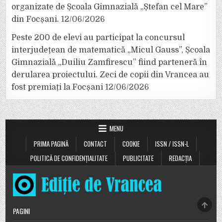
organizate de Școala Gimnazială „Ștefan cel Mare”
din Focșani.
12/06/2026
Peste 200 de elevi au participat la concursul
interjudețean de matematică „Micul Gauss”, Școala
Gimnazială „Duiliu Zamfirescu” fiind parteneră în
derularea proiectului. Zeci de copii din Vrancea au
fost premiați la Focșani
12/06/2026
MENU
PRIMA PAGINĂ
CONTACT
COOKIE
ISSN / ISSN-L
POLITICĂ DE CONFIDENȚIALITATE
PUBLICITATE
REDACȚIA
SCRO
PAGINI
TO
TOP