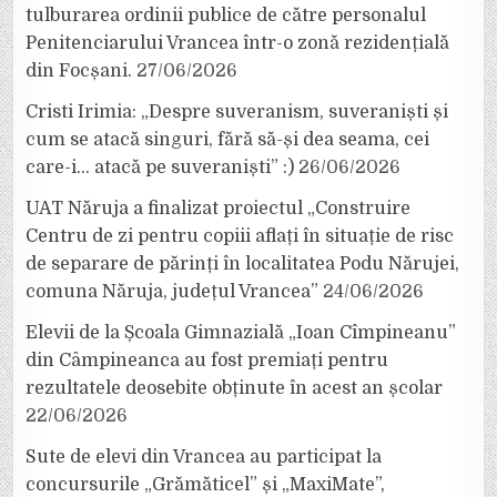
tulburarea ordinii publice de către personalul
Penitenciarului Vrancea într-o zonă rezidențială
din Focșani.
27/06/2026
Cristi Irimia: „Despre suveranism, suveraniști și
cum se atacă singuri, fără să-și dea seama, cei
care-i… atacă pe suveraniști” :)
26/06/2026
UAT Năruja a finalizat proiectul „Construire
Centru de zi pentru copiii aflați în situație de risc
de separare de părinți în localitatea Podu Nărujei,
comuna Năruja, județul Vrancea”
24/06/2026
Elevii de la Școala Gimnazială „Ioan Cîmpineanu”
din Câmpineanca au fost premiați pentru
rezultatele deosebite obținute în acest an școlar
22/06/2026
Sute de elevi din Vrancea au participat la
concursurile „Grămăticel” și „MaxiMate”,