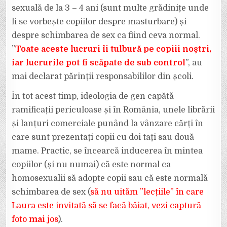
sexuală de la 3 – 4 ani (sunt multe grădinițe unde
li se vorbește copiilor despre masturbare) și
despre schimbarea de sex ca fiind ceva normal.
”
Toate aceste lucruri îi tulbură pe copiii noștri,
iar lucrurile pot fi scăpate de sub control
”, au
mai declarat părinții responsabililor din școli.
În tot acest timp, ideologia de gen capătă
ramificații periculoase și în România, unele librării
și lanțuri comerciale punând la vânzare cărți în
care sunt prezentați copii cu doi tați sau două
mame. Practic, se încearcă inducerea în mintea
copiilor (și nu numai) că este normal ca
homosexualii să adopte copii sau că este normală
schimbarea de sex (
să nu uităm ”lecțiile” în care
Laura este invitată să se facă băiat, vezi captură
foto
mai
jos
).