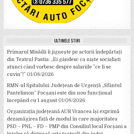
ULTIMELE ȘTIRI
Primarul Misăilă îi jignește pe actorii îndepărtați
din Teatrul Pastia: „Ei gândesc ca niște socialiști
atunci când vorbesc despre salariile ”ce li se
cuvin”!”
01/08/2026
RMN-ul Spitalului Județean de Urgență „Sfântul
Pantelimon” Focșani este din nou funcțional
începând cu 1 august
01/08/2026
Organizația județeană AUR Vrancea își exprimă
dezamăgirea față de modul în care majoritatea
PSD – PNL – FD – PMP din Consiliul local Focșani a
înțeles să distrugă arta teatrală din județ.