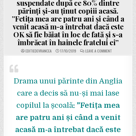
suspendate după ce 80% dintre
părinți și-au ținut copiii acasă.
”Fetița mea are patru ani și când a
venit acasă m-a întrebat dacă este
OK să fie băiat în loc de fată și s-a
îmbrăcat în hainele fratelui ei”
ON
EDITIEDEVRANCEA
17/10/2019
LEAVE A COMMENT
VIDEO:
PĂRINȚII
DIN
ANGLIA
PROTESTEAZĂ
FAȚĂ
DE
Drama unui părinte din Anglia
INTRODUCEREA
ORELOR
DEDICATE
HOMOSEXUALIL
care a decis să nu-și mai lase
ÎN
ȘCOLI.
CURSURILE
copilul la școală
: ”Fetița mea
DESPRE
LGBT
AU
are patru ani și când a venit
FOST
SUSPENDATE
DUPĂ
CE
acasă m-a întrebat dacă este
80%
DINTRE