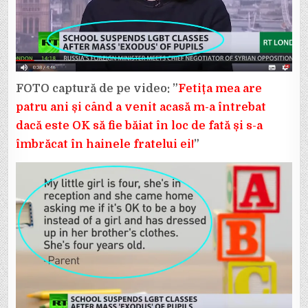
FOTO captură de pe video: ”
Fetița mea are
patru ani și când a venit acasă m-a întrebat
dacă este OK să fie băiat în loc de fată și s-a
îmbrăcat în hainele fratelui ei!
”