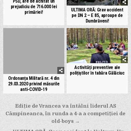
PSD, are de achitat un
prejudiciu de 716.000 lei
ULTIMA ORĂ: Grav accident
primăriei!
pe DN 2 – E 85, aproape de
Dumbrăveni!
Activități preventive ale
polițiștilor în tabăra Gălăciuc
Ordonanța Militară nr. 4 din
29.03.2020 privind măsurile
anti-COVID-19
Navigare
Ediție de Vrancea va întâlni liderul AS
în
Câmpineanca, în runda a 4-a a competiției de
articole
old-boys →