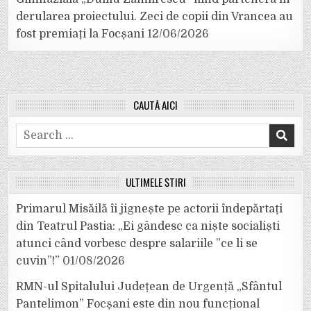
derularea proiectului. Zeci de copii din Vrancea au
fost premiați la Focșani
12/06/2026
CAUTĂ AICI
Search
for:
ULTIMELE ȘTIRI
Primarul Misăilă îi jignește pe actorii îndepărtați
din Teatrul Pastia: „Ei gândesc ca niște socialiști
atunci când vorbesc despre salariile ”ce li se
cuvin”!”
01/08/2026
RMN-ul Spitalului Județean de Urgență „Sfântul
Pantelimon” Focșani este din nou funcțional