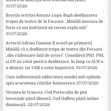
31/07/2026
Reacția actriței Roxana Lupu după desființarea
trupei de teatru de la Focșani: „Misăilă mocnea de
furie că am îndrăznit să cerem explicații!”
31/07/2026
Actorul Adrian Damian îl acuză pe primarul
Misăilă că a desființat trupa de teatru din Focșani
„din răzbunare față de actori”. Consilierii PSD, PNL
și FD au votat pentru desființare, în timp ce AUR s-
a abținut, iar USR a votat împotrivă.
31/07/2026
Cum influențează adâncimea sondei sub oglinda
apei acuratețea citirilor batimetrice
27/07/2026
Vremea în Vrancea. Cod Portocaliu de ploi
torențiale până diseară, Cod Galben până mâine
dimineață.
22/07/2026