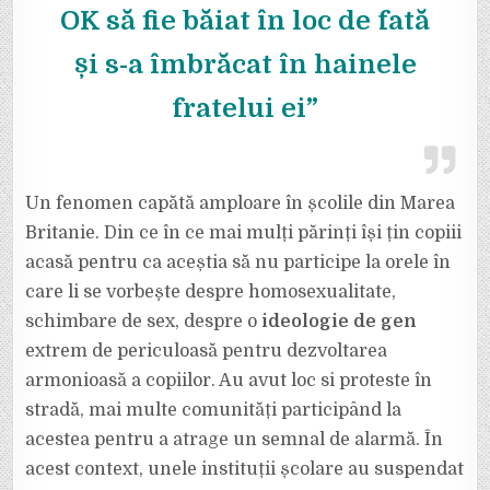
PĂRINȚI
OK să fie băiat în loc de fată
ȘI-
AU
ȚINUT
și s-a îmbrăcat în hainele
COPIII
ACASĂ.
”FETIȚA
MEA
fratelui ei”
ARE
PATRU
ANI
ȘI
CÂND
A
VENIT
Un fenomen capătă amploare în școlile din Marea
ACASĂ
M-
A
Britanie. Din ce în ce mai mulți părinți își țin copiii
ÎNTREBAT
DACĂ
acasă pentru ca aceștia să nu participe la orele în
ESTE
OK
care li se vorbește despre homosexualitate,
SĂ
FIE
schimbare de sex, despre o
ideologie de gen
BĂIAT
ÎN
LOC
extrem de periculoasă pentru dezvoltarea
DE
FATĂ
armonioasă a copiilor. Au avut loc si proteste în
ȘI
S-
stradă, mai multe comunități participând la
A
ÎMBRĂCAT
acestea pentru a atrage un semnal de alarmă. În
ÎN
HAINELE
FRATELUI
acest context, unele instituții școlare au suspendat
EI”