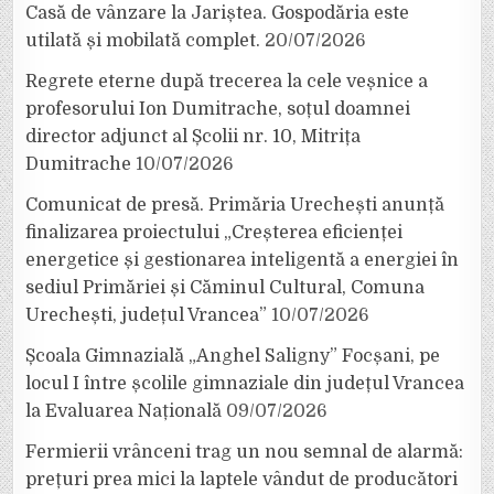
Casă de vânzare la Jariștea. Gospodăria este
utilată și mobilată complet.
20/07/2026
Regrete eterne după trecerea la cele veșnice a
profesorului Ion Dumitrache, soțul doamnei
director adjunct al Școlii nr. 10, Mitrița
Dumitrache
10/07/2026
Comunicat de presă. Primăria Urechești anunță
finalizarea proiectului „Creșterea eficienței
energetice și gestionarea inteligentă a energiei în
sediul Primăriei și Căminul Cultural, Comuna
Urechești, județul Vrancea”
10/07/2026
Școala Gimnazială „Anghel Saligny” Focșani, pe
locul I între școlile gimnaziale din județul Vrancea
la Evaluarea Națională
09/07/2026
Fermierii vrânceni trag un nou semnal de alarmă:
prețuri prea mici la laptele vândut de producători