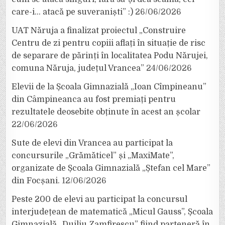
care-i… atacă pe suveraniști” :)
26/06/2026
UAT Năruja a finalizat proiectul „Construire
Centru de zi pentru copiii aflați în situație de risc
de separare de părinți în localitatea Podu Nărujei,
comuna Năruja, județul Vrancea”
24/06/2026
Elevii de la Școala Gimnazială „Ioan Cîmpineanu”
din Câmpineanca au fost premiați pentru
rezultatele deosebite obținute în acest an școlar
22/06/2026
Sute de elevi din Vrancea au participat la
concursurile „Grămăticel” și „MaxiMate”,
organizate de Școala Gimnazială „Ștefan cel Mare”
din Focșani.
12/06/2026
Peste 200 de elevi au participat la concursul
interjudețean de matematică „Micul Gauss”, Școala
Gimnazială „Duiliu Zamfirescu” fiind parteneră în