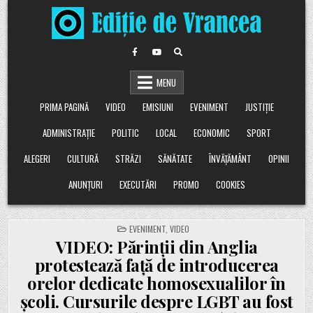
Skip
to
content
MENU
PRIMA PAGINĂ
VIDEO
EMISIUNI
EVENIMENT
JUSTIȚIE
ADMINISTRAȚIE
POLITIC
LOCAL
ECONOMIC
SPORT
ALEGERI
CULTURĂ
STRĂZI
SĂNĂTATE
ÎNVĂȚĂMÂNT
OPINII
ANUNȚURI
EXECUTĂRI
PROMO
COOKIES
POSTED
EVENIMENT
,
VIDEO
IN
VIDEO: Părinții din Anglia
protestează față de introducerea
orelor dedicate homosexualilor în
școli. Cursurile despre LGBT au fost