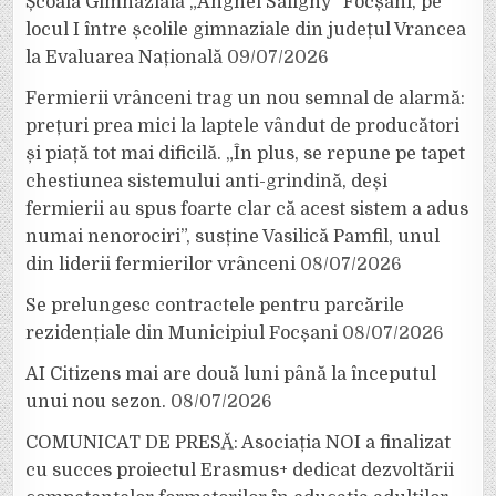
Școala Gimnazială „Anghel Saligny” Focșani, pe
locul I între școlile gimnaziale din județul Vrancea
la Evaluarea Națională
09/07/2026
Fermierii vrânceni trag un nou semnal de alarmă:
prețuri prea mici la laptele vândut de producători
și piață tot mai dificilă. „În plus, se repune pe tapet
chestiunea sistemului anti-grindină, deși
fermierii au spus foarte clar că acest sistem a adus
numai nenorociri”, susține Vasilică Pamfil, unul
din liderii fermierilor vrânceni
08/07/2026
Se prelungesc contractele pentru parcările
rezidențiale din Municipiul Focșani
08/07/2026
AI Citizens mai are două luni până la începutul
unui nou sezon.
08/07/2026
COMUNICAT DE PRESĂ: Asociația NOI a finalizat
cu succes proiectul Erasmus+ dedicat dezvoltării