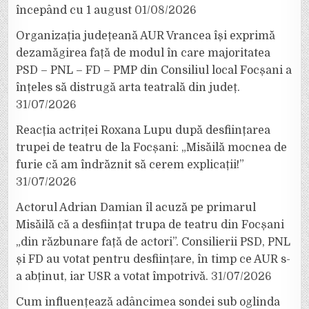
începând cu 1 august
01/08/2026
Organizația județeană AUR Vrancea își exprimă
dezamăgirea față de modul în care majoritatea
PSD – PNL – FD – PMP din Consiliul local Focșani a
înțeles să distrugă arta teatrală din județ.
31/07/2026
Reacția actriței Roxana Lupu după desființarea
trupei de teatru de la Focșani: „Misăilă mocnea de
furie că am îndrăznit să cerem explicații!”
31/07/2026
Actorul Adrian Damian îl acuză pe primarul
Misăilă că a desființat trupa de teatru din Focșani
„din răzbunare față de actori”. Consilierii PSD, PNL
și FD au votat pentru desființare, în timp ce AUR s-
a abținut, iar USR a votat împotrivă.
31/07/2026
Cum influențează adâncimea sondei sub oglinda