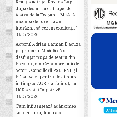
Reacția actriței Roxana Lupu
după desființarea trupei de
teatru de la Focșani: „Misăilă
mocnea de furie că am
îndrăznit să cerem explicații!”
31/07/2026
Actorul Adrian Damian îl acuză
pe primarul Misăilă că a
desființat trupa de teatru din
Focșani „din răzbunare față de
actori”. Consilierii PSD, PNL și
FD au votat pentru desființare,
în timp ce AUR s-a abținut, iar
USR a votat împotrivă.
31/07/2026
Cum influențează adâncimea
sondei sub oglinda apei