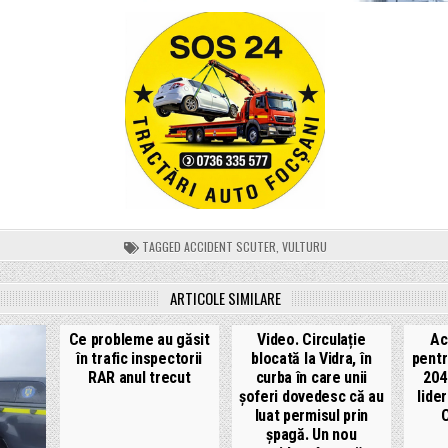
TAGGED
ACCIDENT SCUTER
,
VULTURU
ARTICOLE SIMILARE
Ce probleme au găsit
Video. Circulație
Ac
în trafic inspectorii
blocată la Vidra, în
pentr
RAR anul trecut
curba în care unii
204
șoferi dovedesc că au
lide
luat permisul prin
C
șpagă. Un nou