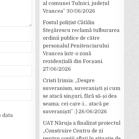
al comunei Tulnici, județul
Vrancea”
30/06/2026
Fostul polițist Cătălin
Stegărescu reclamă tulburarea
ordinii publice de către
personalul Penitenciarului
Vrancea într-o zonă
rezidențială din Focșani.
27/06/2026
Cristi Irimia: „Despre
suveranism, suveraniști și cum
se atacă singuri, fără să-și dea
seama, cei care-i… atacă pe
suveraniști” :)
26/06/2026
u data
UAT Năruja a finalizat proiectul
„Construire Centru de zi
pentru copiii aflați în situație de