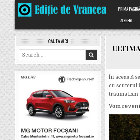
Skip
PRIMA PAGIN
to
content
ALEGERI
CAUTĂ AICI
ULTIMA 
Search
for:
În această s
cu scuterul 
traumatism c
Vom reveni 