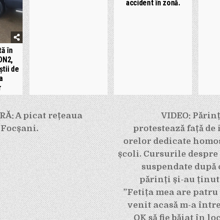
accident în zonă.
ă în
DN2,
știi de
a
r
e
Ă: A picat rețeaua
VIDEO: Părinț
 Focșani.
protestează față de
orelor dedicate homo
școli. Cursurile despre
suspendate după 
părinți și-au ținut
”Fetița mea are patru 
venit acasă m-a între
OK să fie băiat în loc