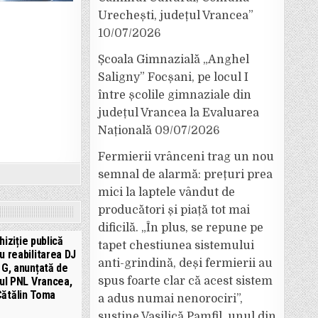
Urechești, județul Vrancea”
10/07/2026
Școala Gimnazială „Anghel
Saligny” Focșani, pe locul I
între școlile gimnaziale din
județul Vrancea la Evaluarea
Națională
09/07/2026
Fermierii vrânceni trag un nou
semnal de alarmă: prețuri prea
mici la laptele vândut de
producători și piață tot mai
dificilă. „În plus, se repune pe
hiziție publică
tapet chestiunea sistemului
u reabilitarea DJ
anti-grindină, deși fermierii au
 G, anunțată de
rul PNL Vrancea,
spus foarte clar că acest sistem
ătălin Toma
a adus numai nenorociri”,
susține Vasilică Pamfil, unul din