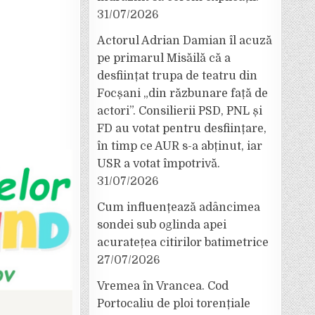
31/07/2026
Actorul Adrian Damian îl acuză
pe primarul Misăilă că a
desființat trupa de teatru din
Focșani „din răzbunare față de
actori”. Consilierii PSD, PNL și
FD au votat pentru desființare,
în timp ce AUR s-a abținut, iar
USR a votat împotrivă.
31/07/2026
Cum influențează adâncimea
sondei sub oglinda apei
acuratețea citirilor batimetrice
27/07/2026
Vremea în Vrancea. Cod
Portocaliu de ploi torențiale