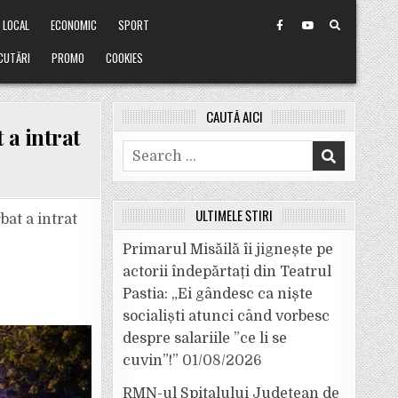
LOCAL
ECONOMIC
SPORT
CUTĂRI
PROMO
COOKIES
CAUTĂ AICI
 a intrat
Search
for:
ULTIMELE ȘTIRI
bat a intrat
Primarul Misăilă îi jignește pe
actorii îndepărtați din Teatrul
Pastia: „Ei gândesc ca niște
socialiști atunci când vorbesc
despre salariile ”ce li se
cuvin”!”
01/08/2026
RMN-ul Spitalului Județean de