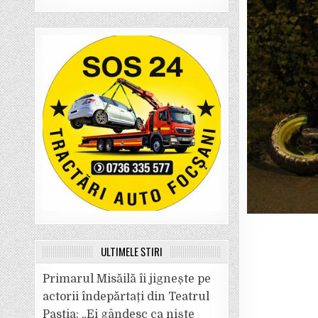
ULTIMELE ȘTIRI
Primarul Misăilă îi jignește pe
actorii îndepărtați din Teatrul
Pastia: „Ei gândesc ca niște