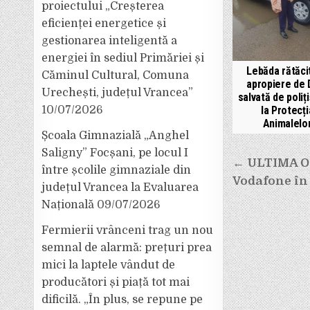
proiectului „Creșterea
eficienței energetice și
gestionarea inteligentă a
energiei în sediul Primăriei și
Lebăda rătăcit
Căminul Cultural, Comuna
apropiere de 
Urechești, județul Vrancea”
salvată de poliți
10/07/2026
la Protecți
Animalelo
Școala Gimnazială „Anghel
Saligny” Focșani, pe locul I
Navigar
← ULTIMA OR
între școlile gimnaziale din
Vodafone în
în
județul Vrancea la Evaluarea
Națională
09/07/2026
articole
Fermierii vrânceni trag un nou
semnal de alarmă: prețuri prea
mici la laptele vândut de
producători și piață tot mai
dificilă. „În plus, se repune pe