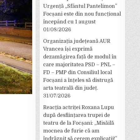
Urgență „Sfântul Pantelimon”
Focșani este din nou funcțional
începând cu 1 august
01/08/2026
Organizația județeană AUR
Vrancea își exprimă
dezamăgirea față de modul în
care majoritatea PSD – PNL –
FD – PMP din Consiliul local
Focșani a înțeles să distrugă
arta teatrală din județ.
31/07/2026
Reacția actriței Roxana Lupu
după desființarea trupei de
teatru de la Focșani: „Misăilă
mocnea de furie că am
îndrăznit să cerem explicații!”