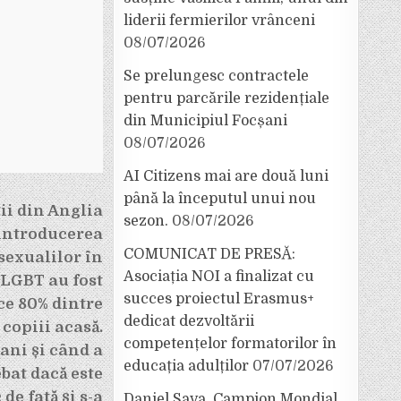
liderii fermierilor vrânceni
08/07/2026
Se prelungesc contractele
pentru parcările rezidențiale
din Municipiul Focșani
08/07/2026
AI Citizens mai are două luni
până la începutul unui nou
ii din Anglia
sezon.
08/07/2026
 introducerea
COMUNICAT DE PRESĂ:
sexualilor în
Asociația NOI a finalizat cu
 LGBT au fost
succes proiectul Erasmus+
ce 80% dintre
dedicat dezvoltării
 copiii acasă.
competențelor formatorilor în
ani și când a
educația adulților
07/07/2026
bat dacă este
 de fată și s-a
Daniel Sava, Campion Mondial