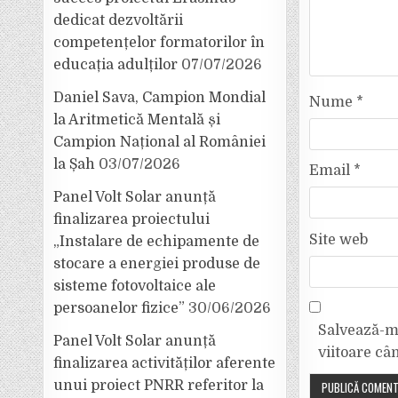
dedicat dezvoltării
competențelor formatorilor în
educația adulților
07/07/2026
Daniel Sava, Campion Mondial
Nume
*
la Aritmetică Mentală și
Campion Național al României
la Șah
03/07/2026
Email
*
Panel Volt Solar anunță
finalizarea proiectului
Site web
„Instalare de echipamente de
stocare a energiei produse de
sisteme fotovoltaice ale
persoanelor fizice”
30/06/2026
Salvează-mi
Panel Volt Solar anunță
viitoare câ
finalizarea activităților aferente
unui proiect PNRR referitor la