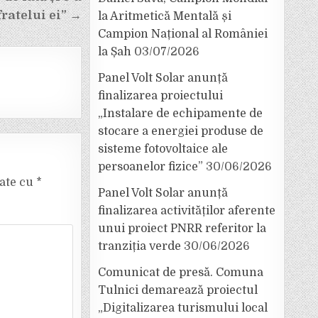
ratelui ei” →
la Aritmetică Mentală și
Campion Național al României
la Șah
03/07/2026
Panel Volt Solar anunță
finalizarea proiectului
„Instalare de echipamente de
stocare a energiei produse de
sisteme fotovoltaice ale
persoanelor fizice”
30/06/2026
cate cu
*
Panel Volt Solar anunță
finalizarea activităților aferente
unui proiect PNRR referitor la
tranziția verde
30/06/2026
Comunicat de presă. Comuna
Tulnici demarează proiectul
„Digitalizarea turismului local