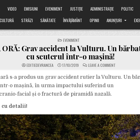
Ă
VIDEO
EMISIUNI
EVENIMENT
JUSTIȚIE
ADMINISTRAȚIE
POLITIC
CULTURĂ
STRĂZI
SĂNĂTATE
ÎNVĂȚĂMÂNT
OPINII
ANUNȚURI
EXE
POSTED
EVENIMENT
IN
ORĂ: Grav accident la Vulturu. Un bărbat
cu scuterul într-o mașină!
ON
EDITIEDEVRANCEA
17/10/2019
LEAVE A COMMENT
ULTIMA
ORĂ:
GRAV
eară s-a produs un grav accident rutier la Vulturu. Un băr
ACCIDENT
LA
într-o mașină, în urma impactului suferind un
VULTURU.
UN
ranio-facial și o fractură de piramidă nazală.
BĂRBAT
A
INTRAT
cu detalii!
CU
SCUTERUL
ÎNTR-
O
MAȘINĂ!