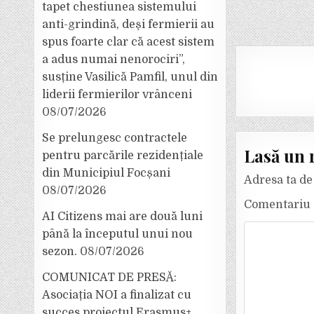
tapet chestiunea sistemului
anti-grindină, deși fermierii au
spus foarte clar că acest sistem
a adus numai nenorociri”,
susține Vasilică Pamfil, unul din
liderii fermierilor vrânceni
08/07/2026
Se prelungesc contractele
Lasă un 
pentru parcările rezidențiale
din Municipiul Focșani
Adresa ta de 
08/07/2026
Comentariu
AI Citizens mai are două luni
până la începutul unui nou
sezon.
08/07/2026
COMUNICAT DE PRESĂ:
Asociația NOI a finalizat cu
succes proiectul Erasmus+