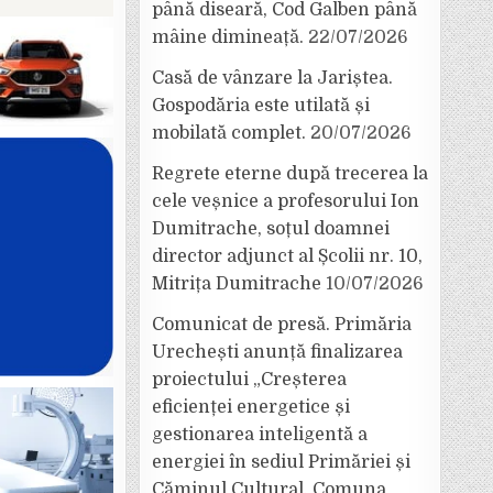
până diseară, Cod Galben până
mâine dimineață.
22/07/2026
Casă de vânzare la Jariștea.
Gospodăria este utilată și
mobilată complet.
20/07/2026
Regrete eterne după trecerea la
cele veșnice a profesorului Ion
Dumitrache, soțul doamnei
director adjunct al Școlii nr. 10,
Mitrița Dumitrache
10/07/2026
Comunicat de presă. Primăria
Urechești anunță finalizarea
proiectului „Creșterea
eficienței energetice și
gestionarea inteligentă a
energiei în sediul Primăriei și
Căminul Cultural, Comuna